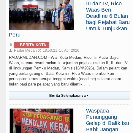
III dan IV, Rico
Waas Beri
Deadline 6 Bulan
bagi Pejabat Baru
Untuk Tunjukkan
Peru
🔖
BERITA KOTA
Radar Medan
18:53:21, 16 Apr 2026
👤
🕔
RADARMEDAN.COM - Wali Kota Medan, Rico Tri Putra Bayu
Waas, secara resmi melantik sejumlah pejabat eselon II, III dan IV
di lingkungan Pemko Medan, Kamis (16/4/2026). Dalam pelantikan
yang berlangsung di Balai Kota ini, Rico Waas memberikan
peringatan keras berupa tenggat waktu (deadline) selama enam
bulan bagi para pejabat yang baru dilantik . . .
Berita Selengkapnya
▸
Waspada
Penunggang
Gelap di Balik Isu
Babi: Jangan