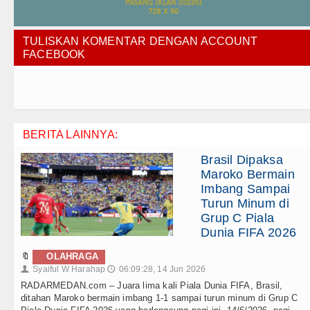
TULISKAN KOMENTAR DENGAN ACCOUNT
FACEBOOK
BERITA LAINNYA:
Brasil Dipaksa
Maroko Bermain
Imbang Sampai
Turun Minum di
Grup C Piala
Dunia FIFA 2026
🔖
OLAHRAGA
Syaiful W Harahap
06:09:28, 14 Jun 2026
👤
🕔
RADARMEDAN.com – Juara lima kali Piala Dunia FIFA, Brasil,
ditahan Maroko bermain imbang 1-1 sampai turun minum di Grup C