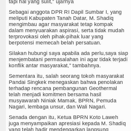
akter Anak Sejak dari Keluarga
tapi hal yang sulit,” ujarnya
Sebagai anggota DPR RI Dapil Sumbar I, yang
meliputi Kabupaten Tanah Datar, M. Shadiq
mengimbau agar masyarakat tetap kompak
 Batang Angkola
dalam menyuarakan aspirasi, serta tidak mudah
terprovokasi oleh pihak-pihak luar yang
 Penyimpangan Seksual
berpotensi memecah belah persatuan.
Silakan hubungi saya apabila ada perlu,saya siap
menjembatani permasalahan ini agar tidak terjadi
konflik antar masyarakat,” tambahnya.
Sementara itu, salah seorang tokoh masyarakat
Pandai Singkek menegaskan bahwa penolakan
terhadap rencana pembangunan Geothermal
telah menjadi komitmen bersama hasil
musyawarah Niniak Mamak, BPRN, Pemuda
Nagari, lembaga unsur, dan Wali Nagari.
Senada dengan itu, Ketua BPRN Koto Laweh
juga menyampaikan apresiasi kepada M. Shadiq
yang telah hadir mendengarkan langsung