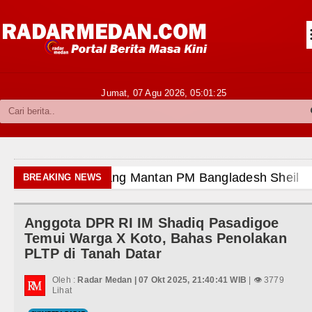
Siantar-Simalungun
Kabupaten Karo
Pakpak Bharat
Jumat, 07 Agu 2026,
05:01:27
Kabupaten Simalungun
Metropolitan
TNI POLRI
ncam Hukuman Mati
BREAKING NEWS
Hukum dan Kriminal
 2026 Pukul 22.00 WIB
Anggota DPR RI IM Shadiq Pasadigoe
Politik
u 8 Agustus 2026 Pukul 18.00 WIB
Temui Warga X Koto, Bahas Penolakan
PLTP di Tanah Datar
Hiburan
us 2026 di Hungaria Pukul 00.00 WIB
Oleh :
Radar Medan | 07 Okt 2025, 21:40:41 WIB
| 👁 3779
Olahraga
Lihat
 TK Kemala Bhayangkari 11 Tarutung