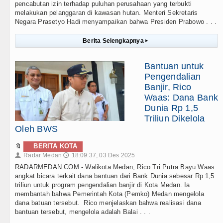
pencabutan izin terhadap puluhan perusahaan yang terbukti
melakukan pelanggaran di kawasan hutan. Menteri Sekretaris
Negara Prasetyo Hadi menyampaikan bahwa Presiden Prabowo . . .
Berita Selengkapnya
▸
Bantuan untuk
Pengendalian
Banjir, Rico
Waas: Dana Bank
Dunia Rp 1,5
Triliun Dikelola
Oleh BWS
🔖
BERITA KOTA
Radar Medan
18:09:37, 03 Des 2025
👤
🕔
RADARMEDAN.COM - Walikota Medan, Rico Tri Putra Bayu Waas
angkat bicara terkait dana bantuan dari Bank Dunia sebesar Rp 1,5
triliun untuk program pengendalian banjir di Kota Medan. Ia
membantah bahwa Pemerintah Kota (Pemko) Medan mengelola
dana batuan tersebut. Rico menjelaskan bahwa realisasi dana
bantuan tersebut, mengelola adalah Balai . . .