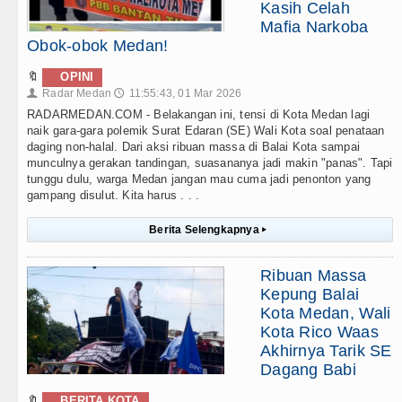
Kasih Celah
Mafia Narkoba
Obok-obok Medan!
🔖
OPINI
Radar Medan
11:55:43, 01 Mar 2026
👤
🕔
RADARMEDAN.COM - Belakangan ini, tensi di Kota Medan lagi
naik gara-gara polemik Surat Edaran (SE) Wali Kota soal penataan
daging non-halal. Dari aksi ribuan massa di Balai Kota sampai
munculnya gerakan tandingan, suasananya jadi makin "panas". Tapi
tunggu dulu, warga Medan jangan mau cuma jadi penonton yang
gampang disulut. Kita harus . . .
Berita Selengkapnya
▸
Ribuan Massa
Kepung Balai
Kota Medan, Wali
Kota Rico Waas
Akhirnya Tarik SE
Dagang Babi
🔖
BERITA KOTA