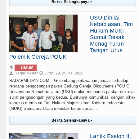
Berita Selengkapnya
▸
USU Dinilai
Kebablasan, Tim
Hukum MUKI
Sumut Desak
Menag Turun
Tangan Urus
Polemik Gereja POUK
🔖
UMUM
Radar Medan
17:05:29, 26 Mei 2026
👤
🕔
RADARMEDAN.COM – Gelombang perlawanan jemaat terhadap
rencana pengosongan paksa Gedung Gereja Oikoumene (POUK)
Universitas Sumatera Utara (USU) makin memanas paska terbitnya
surat pengosongan yang kedua. Buntunya komunikasi dengan pihak
kampus membuat Tim Hukum Majelis Umat Kristen Indonesia
(MUKI) Sumatera Utara menolak keras surat . . .
Berita Selengkapnya
▸
Lantik Eselon II,