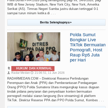
Piala Dunia FIFA 2026 yang berlangsung pagi ini, 14/6/2026, pagi
WIB di New Jersey Stadium, New York City, New York, Amerika
Serikat (AS). Timnas Negeri Samba justru duluan tertinggal 0-1
sampai turun minum ketika di . . .
Berita Selengkapnya
▸
Polda Sumut
Bongkar Live
TikTok Bermuatan
Pornografi, Host
Raup Rp5 Juta
per Hari
🔖
HUKUM DAN KRIMINAL
Radar Medan
21:06:51, 11 Jun 2026
👤
🕔
RADARMEDAN.COM – Direktorat Reserse Perlindungan
Perempuan dan Anak (PPA) dan Pemberantasan Perdagangan
Orang (PPO) Polda Sumatera Utara mengungkap kasus dugaan
tindak pidana penyiaran dan penyediaan konten bermuatan
pornografi melalui siaran langsung (live streaming) di platform
TikTok. Direktur Reserse PPA dan PPO Polda Sumut, Kombes . . .