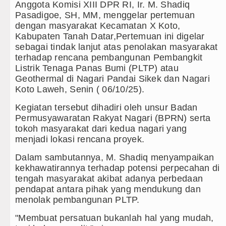
Anggota Komisi XIII DPR RI, Ir. M. Shadiq
Pasadigoe, SH, MM, menggelar pertemuan
akter Anak Sejak dari Keluarga
dengan masyarakat Kecamatan X Koto,
Kabupaten Tanah Datar,Pertemuan ini digelar
sebagai tindak lanjut atas penolakan masyarakat
terhadap rencana pembangunan Pembangkit
 Batang Angkola
Listrik Tenaga Panas Bumi (PLTP) atau
Geothermal di Nagari Pandai Sikek dan Nagari
 Penyimpangan Seksual
Koto Laweh, Senin ( 06/10/25).
ncam Hukuman Mati
Kegiatan tersebut dihadiri oleh unsur Badan
Permusyawaratan Rakyat Nagari (BPRN) serta
 2026 Pukul 22.00 WIB
tokoh masyarakat dari kedua nagari yang
menjadi lokasi rencana proyek.
u 8 Agustus 2026 Pukul 18.00 WIB
Dalam sambutannya, M. Shadiq menyampaikan
us 2026 di Hungaria Pukul 00.00 WIB
kekhawatirannya terhadap potensi perpecahan di
tengah masyarakat akibat adanya perbedaan
 TK Kemala Bhayangkari 11 Tarutung
pendapat antara pihak yang mendukung dan
menolak pembangunan PLTP.
a Aktif Saat Ada Acara
"Membuat persatuan bukanlah hal yang mudah,