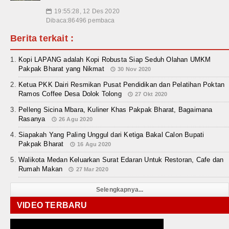
19:55:28, 12 Des 2020
📅
Dibaca:86496 pembaca
Berita terkait :
Kopi LAPANG adalah Kopi Robusta Siap Seduh Olahan UMKM
Pakpak Bharat yang Nikmat
30 Nov 2020
Ketua PKK Dairi Resmikan Pusat Pendidikan dan Pelatihan Poktan
Ramos Coffee Desa Dolok Tolong
27 Okt 2020
Pelleng Sicina Mbara, Kuliner Khas Pakpak Bharat, Bagaimana
Rasanya
26 Agu 2020
Siapakah Yang Paling Unggul dari Ketiga Bakal Calon Bupati
Pakpak Bharat
16 Agu 2020
Walikota Medan Keluarkan Surat Edaran Untuk Restoran, Cafe dan
Rumah Makan
27 Mar 2020
Selengkapnya...
VIDEO TERBARU