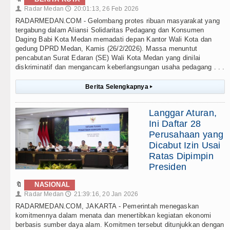
Radar Medan
20:01:13, 26 Feb 2026
👤
🕔
RADARMEDAN.COM - Gelombang protes ribuan masyarakat yang
tergabung dalam Aliansi Solidaritas Pedagang dan Konsumen
Daging Babi Kota Medan memadati depan Kantor Wali Kota dan
gedung DPRD Medan, Kamis (26/2/2026). Massa menuntut
pencabutan Surat Edaran (SE) Wali Kota Medan yang dinilai
diskriminatif dan mengancam keberlangsungan usaha pedagang . . .
Berita Selengkapnya
▸
Langgar Aturan,
Ini Daftar 28
Perusahaan yang
Dicabut Izin Usai
Ratas Dipimpin
Presiden
🔖
NASIONAL
Radar Medan
21:39:16, 20 Jan 2026
👤
🕔
RADARMEDAN.COM, JAKARTA - Pemerintah menegaskan
komitmennya dalam menata dan menertibkan kegiatan ekonomi
berbasis sumber daya alam. Komitmen tersebut ditunjukkan dengan