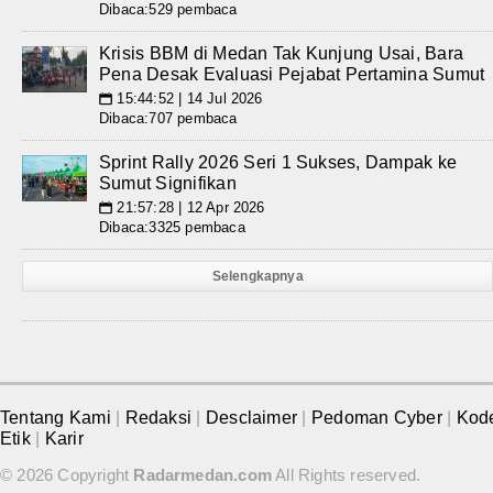
Dibaca:529 pembaca
Krisis BBM di Medan Tak Kunjung Usai, Bara
Pena Desak Evaluasi Pejabat Pertamina Sumut
15:44:52 | 14 Jul 2026
📅
Dibaca:707 pembaca
Sprint Rally 2026 Seri 1 Sukses, Dampak ke
Sumut Signifikan
21:57:28 | 12 Apr 2026
📅
Dibaca:3325 pembaca
Selengkapnya
Tentang Kami
|
Redaksi
|
Desclaimer
|
Pedoman Cyber
|
Kod
Etik
|
Karir
© 2026 Copyright
Radarmedan.com
All Rights reserved.