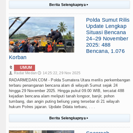
Berita Selengkapnya
▸
Polda Sumut Rilis
Update Lengkap
Situasi Bencana
24–29 November
2025: 488
Bencana, 1.076
Korban
🔖
UMUM
Radar Medan
14:25:22, 29 Nov 2025
👤
🕔
RADARMEDAN.COM - Polda Sumatera Utara merilis perkembangan
terbaru penanganan bencana alam di wilayah Sumut sejak 24
hingga 29 November 2025. Hingga pukul 09.00 WIB, tercatat 488
kejadian bencana alam meliputi tanah longsor, banjir, pohon
tumbang, dan angin puting beliung yang tersebar di 21 wilayah
hukum Polres jajaran. Update Ddata terbaru, . . .
Berita Selengkapnya
▸