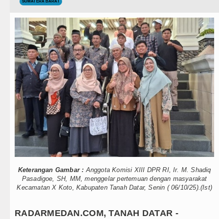
Teknologi
SUMATERA BARAT
a Aktif Saat Ada Acara
Internasional
akter Anak Sejak dari Keluarga
Wisata
TIPS dan TRIK
 Batang Angkola
+ Lainnya
 Penyimpangan Seksual
Video
ncam Hukuman Mati
Kesehatan
 2026 Pukul 22.00 WIB
Kuliner
u 8 Agustus 2026 Pukul 18.00 WIB
Siraman Rohani
Keterangan Gambar :
Anggota Komisi XIII DPR RI, Ir. M. Shadiq
us 2026 di Hungaria Pukul 00.00 WIB
Pasadigoe, SH, MM, menggelar pertemuan dengan masyarakat
Kecamatan X Koto, Kabupaten Tanah Datar, Senin ( 06/10/25).(Ist)
 TK Kemala Bhayangkari 11 Tarutung
RADARMEDAN.COM, TANAH DATAR -
a Aktif Saat Ada Acara