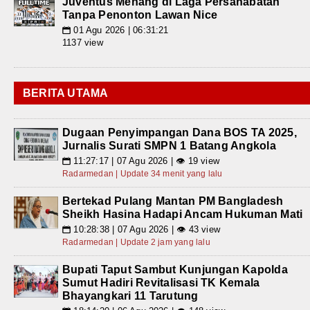
Juventus Menang di Laga Persahabatan
Tanpa Penonton Lawan Nice
01 Agu 2026 | 06:31:21
📅
1137 view
BERITA UTAMA
Dugaan Penyimpangan Dana BOS TA 2025,
Jurnalis Surati SMPN 1 Batang Angkola
11:27:17 | 07 Agu 2026 | 👁 19 view
📅
Radarmedan | Update 34 menit yang lalu
Bertekad Pulang Mantan PM Bangladesh
Sheikh Hasina Hadapi Ancam Hukuman Mati
10:28:38 | 07 Agu 2026 | 👁 43 view
📅
Radarmedan | Update 2 jam yang lalu
Bupati Taput Sambut Kunjungan Kapolda
Sumut Hadiri Revitalisasi TK Kemala
Bhayangkari 11 Tarutung