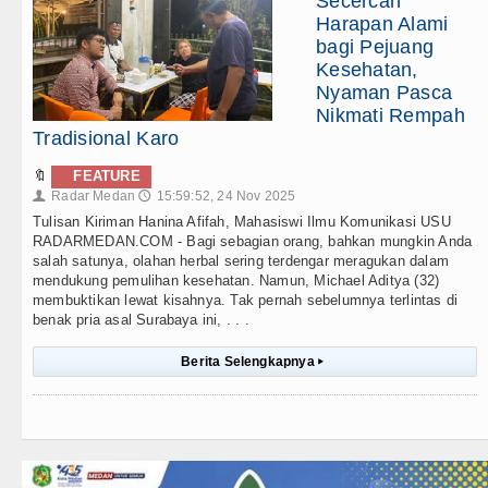
Secercah
Harapan Alami
bagi Pejuang
Kesehatan,
Nyaman Pasca
Nikmati Rempah
Tradisional Karo
🔖
FEATURE
Radar Medan
15:59:52, 24 Nov 2025
👤
🕔
Tulisan Kiriman Hanina Afifah, Mahasiswi Ilmu Komunikasi USU
RADARMEDAN.COM - Bagi sebagian orang, bahkan mungkin Anda
salah satunya, olahan herbal sering terdengar meragukan dalam
mendukung pemulihan kesehatan. Namun, Michael Aditya (32)
membuktikan lewat kisahnya. Tak pernah sebelumnya terlintas di
benak pria asal Surabaya ini, . . .
Berita Selengkapnya
▸