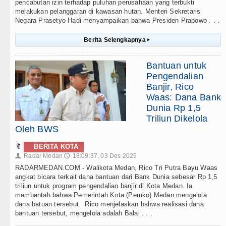
pencabutan izin terhadap puluhan perusahaan yang terbukti
melakukan pelanggaran di kawasan hutan. Menteri Sekretaris
Negara Prasetyo Hadi menyampaikan bahwa Presiden Prabowo . . .
Berita Selengkapnya
▸
Bantuan untuk
Pengendalian
Banjir, Rico
Waas: Dana Bank
Dunia Rp 1,5
Triliun Dikelola
Oleh BWS
🔖
BERITA KOTA
Radar Medan
18:09:37, 03 Des 2025
👤
🕔
RADARMEDAN.COM - Walikota Medan, Rico Tri Putra Bayu Waas
angkat bicara terkait dana bantuan dari Bank Dunia sebesar Rp 1,5
triliun untuk program pengendalian banjir di Kota Medan. Ia
membantah bahwa Pemerintah Kota (Pemko) Medan mengelola
dana batuan tersebut. Rico menjelaskan bahwa realisasi dana
bantuan tersebut, mengelola adalah Balai . . .