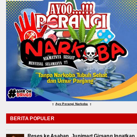
Ayo Perangi Narkoba
⇑
⇑
BERITA POPULER
Reses ke Asahan, Junimart Girsang Ingatkan