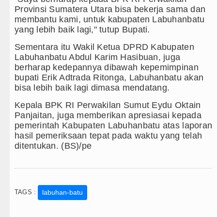
Gubernur Bobby Nasution Minta 
Provinsi Sumatera Utara bisa bekerja sama dan
membantu kami, untuk kabupaten Labuhanbatu
Rico Waas : Kemerdekaan Harus 
yang lebih baik lagi," tutup Bupati.
Akses Jalan ke Pemandian Air Pa
Sementara itu Wakil Ketua DPRD Kabupaten
Labuhanbatu Abdul Karim Hasibuan, juga
Dayang Nan Tujuh Menggetarkan
berharap kedepannya dibawah kepemimpinan
bupati Erik Adtrada Ritonga, Labuhanbatu akan
bisa lebih baik lagi dimasa mendatang.
Kepala BPK RI Perwakilan Sumut Eydu Oktain
Panjaitan, juga memberikan apresiasai kepada
pemerintah Kabupaten Labuhanbatu atas laporan
hasil pemeriksaan tepat pada waktu yang telah
ditentukan. (BS)/pe
TAGS :
labuhan-batu