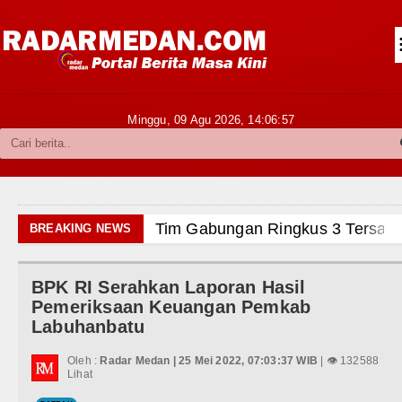
Siantar-Simalungun
Kabupaten Karo
Pakpak Bharat
Minggu, 09 Agu 2026,
14:06:59
Kabupaten Simalungun
Metropolitan
TNI POLRI
Tim Gabungan Ringkus 3 Tersang
BREAKING NEWS
Hukum dan Kriminal
Emma Raducanu Absen di Grand 
BPK RI Serahkan Laporan Hasil
Politik
Juventus Dikalahkan Inter Milan 
Pemeriksaan Keuangan Pemkab
Labuhanbatu
Hiburan
PSG Ditahan Manchester United 
Oleh :
Radar Medan | 25 Mei 2022, 07:03:37 WIB
| 👁 132588
Olahraga
Lihat
Chelsea Gilas AC Milan di Laga 