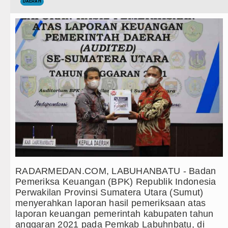
Teknologi
DAERAH
Ketua GRIB Jaya Labuhanbatu Gel
Internasional
Gubernur Bobby Nasution Minta 
Wisata
Rico Waas : Kemerdekaan Harus 
TIPS dan TRIK
Akses Jalan ke Pemandian Air Pa
+ Lainnya
Dayang Nan Tujuh Menggetarkan
Video
Tim Gabungan Ringkus 3 Tersang
Kesehatan
Emma Raducanu Absen di Grand 
Kuliner
Juventus Dikalahkan Inter Milan 
RADARMEDAN.COM, LABUHANBATU - Badan
Siraman Rohani
PSG Ditahan Manchester United 
Pemeriksa Keuangan (BPK) Republik Indonesia
Perwakilan Provinsi Sumatera Utara (Sumut)
Chelsea Gilas AC Milan di Laga 
menyerahkan laporan hasil pemeriksaan atas
laporan keuangan pemerintah kabupaten tahun
Ketua GRIB Jaya Labuhanbatu Gel
anggaran 2021 pada Pemkab Labuhnbatu, di