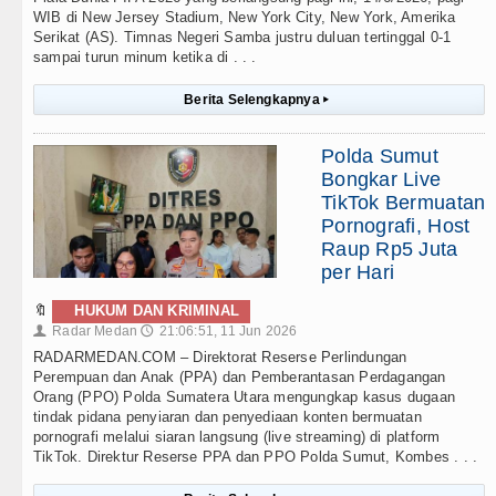
WIB di New Jersey Stadium, New York City, New York, Amerika
Serikat (AS). Timnas Negeri Samba justru duluan tertinggal 0-1
sampai turun minum ketika di . . .
Berita Selengkapnya
▸
Polda Sumut
Bongkar Live
TikTok Bermuatan
Pornografi, Host
Raup Rp5 Juta
per Hari
🔖
HUKUM DAN KRIMINAL
Radar Medan
21:06:51, 11 Jun 2026
👤
🕔
RADARMEDAN.COM – Direktorat Reserse Perlindungan
Perempuan dan Anak (PPA) dan Pemberantasan Perdagangan
Orang (PPO) Polda Sumatera Utara mengungkap kasus dugaan
tindak pidana penyiaran dan penyediaan konten bermuatan
pornografi melalui siaran langsung (live streaming) di platform
TikTok. Direktur Reserse PPA dan PPO Polda Sumut, Kombes . . .