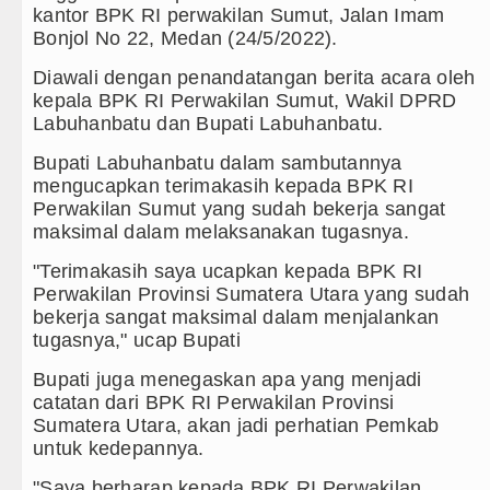
kantor BPK RI perwakilan Sumut, Jalan Imam
Gubernur Bobby Nasution Minta 
Bonjol No 22, Medan (24/5/2022).
Diawali dengan penandatangan berita acara oleh
Rico Waas : Kemerdekaan Harus 
kepala BPK RI Perwakilan Sumut, Wakil DPRD
Labuhanbatu dan Bupati Labuhanbatu.
Akses Jalan ke Pemandian Air Pa
Bupati Labuhanbatu dalam sambutannya
Dayang Nan Tujuh Menggetarkan
mengucapkan terimakasih kepada BPK RI
Perwakilan Sumut yang sudah bekerja sangat
Tim Gabungan Ringkus 3 Tersang
maksimal dalam melaksanakan tugasnya.
Emma Raducanu Absen di Grand 
"Terimakasih saya ucapkan kepada BPK RI
Perwakilan Provinsi Sumatera Utara yang sudah
Juventus Dikalahkan Inter Milan 
bekerja sangat maksimal dalam menjalankan
tugasnya," ucap Bupati
PSG Ditahan Manchester United 
Bupati juga menegaskan apa yang menjadi
Chelsea Gilas AC Milan di Laga 
catatan dari BPK RI Perwakilan Provinsi
Sumatera Utara, akan jadi perhatian Pemkab
Ketua GRIB Jaya Labuhanbatu Gel
untuk kedepannya.
"Saya berharap kepada BPK RI Perwakilan