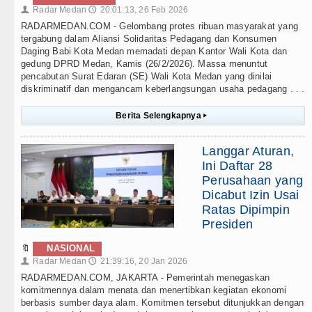
Radar Medan
20:01:13, 26 Feb 2026
👤
🕔
RADARMEDAN.COM - Gelombang protes ribuan masyarakat yang
tergabung dalam Aliansi Solidaritas Pedagang dan Konsumen
Daging Babi Kota Medan memadati depan Kantor Wali Kota dan
gedung DPRD Medan, Kamis (26/2/2026). Massa menuntut
pencabutan Surat Edaran (SE) Wali Kota Medan yang dinilai
diskriminatif dan mengancam keberlangsungan usaha pedagang . . .
Berita Selengkapnya
▸
Langgar Aturan,
Ini Daftar 28
Perusahaan yang
Dicabut Izin Usai
Ratas Dipimpin
Presiden
🔖
NASIONAL
Radar Medan
21:39:16, 20 Jan 2026
👤
🕔
RADARMEDAN.COM, JAKARTA - Pemerintah menegaskan
komitmennya dalam menata dan menertibkan kegiatan ekonomi
berbasis sumber daya alam. Komitmen tersebut ditunjukkan dengan