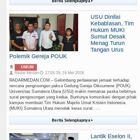
Berita Selengkapnya
▸
USU Dinilai
Kebablasan, Tim
Hukum MUKI
Sumut Desak
Menag Turun
Tangan Urus
Polemik Gereja POUK
🔖
UMUM
Radar Medan
17:05:29, 26 Mei 2026
👤
🕔
RADARMEDAN.COM – Gelombang perlawanan jemaat terhadap
rencana pengosongan paksa Gedung Gereja Oikoumene (POUK)
Universitas Sumatera Utara (USU) makin memanas paska terbitnya
surat pengosongan yang kedua. Buntunya komunikasi dengan pihak
kampus membuat Tim Hukum Majelis Umat Kristen Indonesia
(MUKI) Sumatera Utara menolak keras surat . . .
Berita Selengkapnya
▸
Lantik Eselon II,