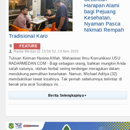
Harapan Alami
bagi Pejuang
Kesehatan,
Nyaman Pasca
Nikmati Rempah
Tradisional Karo
🔖
FEATURE
Radar Medan
15:59:52, 24 Nov 2025
👤
🕔
Tulisan Kiriman Hanina Afifah, Mahasiswi Ilmu Komunikasi USU
RADARMEDAN.COM - Bagi sebagian orang, bahkan mungkin Anda
salah satunya, olahan herbal sering terdengar meragukan dalam
mendukung pemulihan kesehatan. Namun, Michael Aditya (32)
membuktikan lewat kisahnya. Tak pernah sebelumnya terlintas di
benak pria asal Surabaya ini, . . .
Berita Selengkapnya
▸