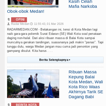
Kasih Celah
Mafia Narkoba
Obok-obok Medan!
🔖
OPINI
Radar Medan
11:55:43, 01 Mar 2026
👤
🕔
RADARMEDAN.COM - Belakangan ini, tensi di Kota Medan lagi
naik gara-gara polemik Surat Edaran (SE) Wali Kota soal penataan
daging non-halal. Dari aksi ribuan massa di Balai Kota sampai
munculnya gerakan tandingan, suasananya jadi makin "panas". Tapi
tunggu dulu, warga Medan jangan mau cuma jadi penonton yang
gampang disulut. Kita harus . . .
Berita Selengkapnya
▸
Ribuan Massa
Kepung Balai
Kota Medan, Wali
Kota Rico Waas
Akhirnya Tarik SE
Dagang Babi
🔖
BERITA KOTA