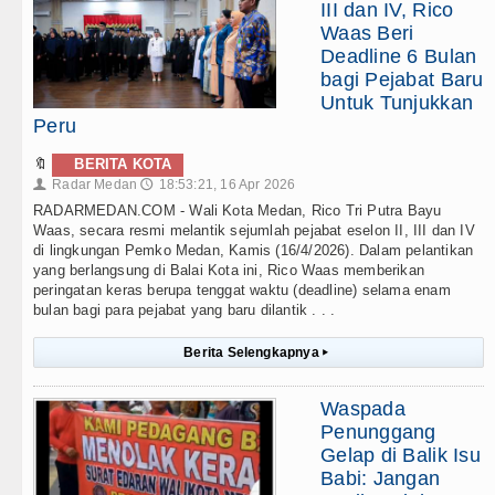
III dan IV, Rico
Waas Beri
Deadline 6 Bulan
bagi Pejabat Baru
Untuk Tunjukkan
Peru
🔖
BERITA KOTA
Radar Medan
18:53:21, 16 Apr 2026
👤
🕔
RADARMEDAN.COM - Wali Kota Medan, Rico Tri Putra Bayu
Waas, secara resmi melantik sejumlah pejabat eselon II, III dan IV
di lingkungan Pemko Medan, Kamis (16/4/2026). Dalam pelantikan
yang berlangsung di Balai Kota ini, Rico Waas memberikan
peringatan keras berupa tenggat waktu (deadline) selama enam
bulan bagi para pejabat yang baru dilantik . . .
Berita Selengkapnya
▸
Waspada
Penunggang
Gelap di Balik Isu
Babi: Jangan