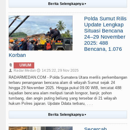
Berita Selengkapnya
▸
Polda Sumut Rilis
Update Lengkap
Situasi Bencana
24–29 November
2025: 488
Bencana, 1.076
Korban
🔖
UMUM
Radar Medan
14:25:22, 29 Nov 2025
👤
🕔
RADARMEDAN.COM - Polda Sumatera Utara merilis perkembangan
terbaru penanganan bencana alam di wilayah Sumut sejak 24
hingga 29 November 2025. Hingga pukul 09.00 WIB, tercatat 488
kejadian bencana alam meliputi tanah longsor, banjir, pohon
tumbang, dan angin puting beliung yang tersebar di 21 wilayah
hukum Polres jajaran. Update Ddata terbaru, . . .
Berita Selengkapnya
▸
Secercah