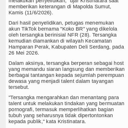
melakukan penyelidikan," ujar Kristinatara saat
 Bongkar Penadah Kayu Hutan illegal di Karo hingga A
memberikan keterangan di Mapolda Sumut,
Kamis (11/6/2026).
ngkap 1.187 Kasus Narkoba dalam 300 Hari, Puluhan
Dari hasil penyelidikan, petugas menemukan
Laga Persahabatan di Anfield Minggu 9 Agustus 2026 
akun TikTok bernama "Koko BR" yang dikelola
oleh tersangka berinisial NFR (28). Tersangka
tletico Madrid Persahabatan di Seoul Minggu 9 Agustu
kemudian diamankan di wilayah Kecamatan
Hamparan Perak, Kabupaten Deli Serdang, pada
26 Mei 2026.
Dalam aksinya, tersangka berperan sebagai host
yang memandu siaran langsung dan memberikan
berbagai tantangan kepada sejumlah perempuan
dewasa yang menjadi talent dalam tayangan
tersebut.
"Tersangka mengarahkan dan menantang para
talent untuk melakukan tindakan yang bermuatan
pornografi, termasuk memperlihatkan bagian
tubuh yang seharusnya tidak dipertontonkan
kepada publik," kata Kristinatara.