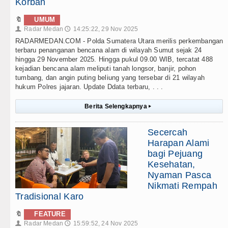
Korban
🔖
UMUM
Radar Medan
14:25:22, 29 Nov 2025
👤
🕔
RADARMEDAN.COM - Polda Sumatera Utara merilis perkembangan
terbaru penanganan bencana alam di wilayah Sumut sejak 24
hingga 29 November 2025. Hingga pukul 09.00 WIB, tercatat 488
kejadian bencana alam meliputi tanah longsor, banjir, pohon
tumbang, dan angin puting beliung yang tersebar di 21 wilayah
hukum Polres jajaran. Update Ddata terbaru, . . .
Berita Selengkapnya
▸
Secercah
Harapan Alami
bagi Pejuang
Kesehatan,
Nyaman Pasca
Nikmati Rempah
Tradisional Karo
🔖
FEATURE
Radar Medan
15:59:52, 24 Nov 2025
👤
🕔