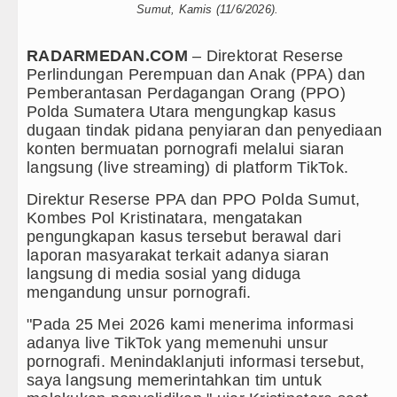
Sumut, Kamis (11/6/2026).
 Bongkar Penadah Kayu Hutan illegal di Karo hingga A
RADARMEDAN.COM
– Direktorat Reserse
ngkap 1.187 Kasus Narkoba dalam 300 Hari, Puluhan
Perlindungan Perempuan dan Anak (PPA) dan
Pemberantasan Perdagangan Orang (PPO)
Laga Persahabatan di Anfield Minggu 9 Agustus 2026 
Polda Sumatera Utara mengungkap kasus
dugaan tindak pidana penyiaran dan penyediaan
tletico Madrid Persahabatan di Seoul Minggu 9 Agustu
konten bermuatan pornografi melalui siaran
langsung (live streaming) di platform TikTok.
endah, Inspektorat Soroti Kinerja Kadis Perkimcikata
Direktur Reserse PPA dan PPO Polda Sumut,
tion Siapkan Rumah Produksi Kelapa di Nias Utara
Kombes Pol Kristinatara, mengatakan
pengungkapan kasus tersebut berawal dari
rian Alam, Pemkab Tapanuli Utara Gotong Royong Tan
laporan masyarakat terkait adanya siaran
langsung di media sosial yang diduga
turisasi Pinjaman PEN Jadi 15 Tahun?
mengandung unsur pornografi.
"Pada 25 Mei 2026 kami menerima informasi
enembakan Massal di Sebuah Sekolah di Thailand
adanya live TikTok yang memenuhi unsur
pornografi. Menindaklanjuti informasi tersebut,
 Tipis Atas Aston Villa Laga Persahabatan di Hong K
saya langsung memerintahkan tim untuk