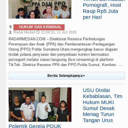
Pornografi, Host
Raup Rp5 Juta
per Hari
🔖
HUKUM DAN KRIMINAL
Radar Medan
21:06:51, 11 Jun 2026
👤
🕔
RADARMEDAN.COM – Direktorat Reserse Perlindungan
Perempuan dan Anak (PPA) dan Pemberantasan Perdagangan
Orang (PPO) Polda Sumatera Utara mengungkap kasus dugaan
tindak pidana penyiaran dan penyediaan konten bermuatan
pornografi melalui siaran langsung (live streaming) di platform
TikTok. Direktur Reserse PPA dan PPO Polda Sumut, Kombes . . .
Berita Selengkapnya
▸
USU Dinilai
Kebablasan, Tim
Hukum MUKI
Sumut Desak
Menag Turun
Tangan Urus
Polemik Gereja POUK