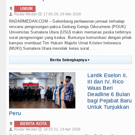
🔖
UMUM
Radar Medan
17:05:29, 26 Mei 2026
👤
🕔
RADARMEDAN.COM – Gelombang perlawanan jemaat terhadap
rencana pengosongan paksa Gedung Gereja Oikoumene (POUK)
Universitas Sumatera Utara (USU) makin memanas paska terbitnya
surat pengosongan yang kedua. Buntunya komunikasi dengan pihak
kampus membuat Tim Hukum Majelis Umat Kristen Indonesia
(MUKI) Sumatera Utara menolak keras surat . . .
Berita Selengkapnya
▸
Lantik Eselon II,
III dan IV, Rico
Waas Beri
Deadline 6 Bulan
bagi Pejabat Baru
Untuk Tunjukkan
Peru
🔖
BERITA KOTA
Radar Medan
18:53:21, 16 Apr 2026
👤
🕔