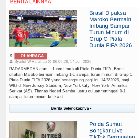
BERITA LAINNYA:
Brasil Dipaksa
Maroko Bermain
Imbang Sampai
Turun Minum di
Grup C Piala
Dunia FIFA 2026
🔖
OLAHRAGA
Syaiful W Harahap
06:09:28, 14 Jun 2026
👤
🕔
RADARMEDAN.com – Juara lima kali Piala Dunia FIFA, Brasil,
ditahan Maroko bermain imbang 1-1 sampai turun minum di Grup C
Piala Dunia FIFA 2026 yang berlangsung pagi ini, 14/6/2026, pagi
WIB di New Jersey Stadium, New York City, New York, Amerika
Serikat (AS). Timnas Negeri Samba justru duluan tertinggal 0-1
sampai turun minum ketika di . . .
Berita Selengkapnya
▸
Polda Sumut
Bongkar Live
TikTok Bermuatan