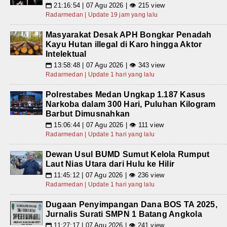
21:16:54 | 07 Agu 2026 | 👁 215 view
📅
Radarmedan | Update 19 jam yang lalu
Masyarakat Desak APH Bongkar Penadah
Kayu Hutan illegal di Karo hingga Aktor
Intelektual
13:58:48 | 07 Agu 2026 | 👁 343 view
📅
Radarmedan | Update 1 hari yang lalu
Polrestabes Medan Ungkap 1.187 Kasus
Narkoba dalam 300 Hari, Puluhan Kilogram
Barbut Dimusnahkan
15:06:44 | 07 Agu 2026 | 👁 111 view
📅
Radarmedan | Update 1 hari yang lalu
Dewan Usul BUMD Sumut Kelola Rumput
Laut Nias Utara dari Hulu ke Hilir
11:45:12 | 07 Agu 2026 | 👁 236 view
📅
Radarmedan | Update 1 hari yang lalu
Dugaan Penyimpangan Dana BOS TA 2025,
Jurnalis Surati SMPN 1 Batang Angkola
11:27:17 | 07 Agu 2026 | 👁 241 view
📅