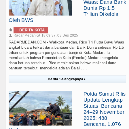
Waas: Dana Bank
Dunia Rp 1,5
Triliun Dikelola
Oleh BWS
🔖
BERITA KOTA
Radar Medan
18:09:37, 03 Des 2025
👤
🕔
RADARMEDAN.COM - Walikota Medan, Rico Tri Putra Bayu Waas
angkat bicara terkait dana bantuan dari Bank Dunia sebesar Rp 1,5
triliun untuk program pengendalian banjir di Kota Medan. Ia
membantah bahwa Pemerintah Kota (Pemko) Medan mengelola
dana batuan tersebut. Rico menjelaskan bahwa realisasi dana
bantuan tersebut, mengelola adalah Balai . . .
Berita Selengkapnya
▸
Polda Sumut Rilis
Update Lengkap
Situasi Bencana
24–29 November
2025: 488
Bencana, 1.076