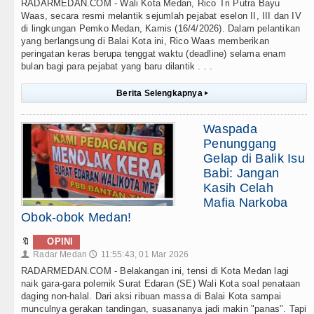
RADARMEDAN.COM - Wali Kota Medan, Rico Tri Putra Bayu
Waas, secara resmi melantik sejumlah pejabat eselon II, III dan IV
di lingkungan Pemko Medan, Kamis (16/4/2026). Dalam pelantikan
yang berlangsung di Balai Kota ini, Rico Waas memberikan
peringatan keras berupa tenggat waktu (deadline) selama enam
bulan bagi para pejabat yang baru dilantik . . .
Berita Selengkapnya
▸
Waspada
Penunggang
Gelap di Balik Isu
Babi: Jangan
Kasih Celah
Mafia Narkoba
Obok-obok Medan!
🔖
OPINI
Radar Medan
11:55:43, 01 Mar 2026
👤
🕔
RADARMEDAN.COM - Belakangan ini, tensi di Kota Medan lagi
naik gara-gara polemik Surat Edaran (SE) Wali Kota soal penataan
daging non-halal. Dari aksi ribuan massa di Balai Kota sampai
munculnya gerakan tandingan, suasananya jadi makin "panas". Tapi