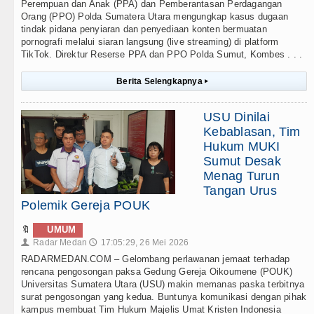
Perempuan dan Anak (PPA) dan Pemberantasan Perdagangan
Orang (PPO) Polda Sumatera Utara mengungkap kasus dugaan
tindak pidana penyiaran dan penyediaan konten bermuatan
pornografi melalui siaran langsung (live streaming) di platform
TikTok. Direktur Reserse PPA dan PPO Polda Sumut, Kombes . . .
Berita Selengkapnya
▸
USU Dinilai
Kebablasan, Tim
Hukum MUKI
Sumut Desak
Menag Turun
Tangan Urus
Polemik Gereja POUK
🔖
UMUM
Radar Medan
17:05:29, 26 Mei 2026
👤
🕔
RADARMEDAN.COM – Gelombang perlawanan jemaat terhadap
rencana pengosongan paksa Gedung Gereja Oikoumene (POUK)
Universitas Sumatera Utara (USU) makin memanas paska terbitnya
surat pengosongan yang kedua. Buntunya komunikasi dengan pihak
kampus membuat Tim Hukum Majelis Umat Kristen Indonesia