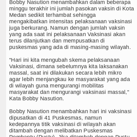
Bappelitbangda Toba Gelar Lomb
Bobby Nasution menambahkan dalam beberapa
minggu terakhir ini jumlah pasokan vaksin di Kota
Wali Kota Medan Dikukuhkan Jad
Medan sedikit terhambat sehingga
mengakibatkan intensitas pelaksanaan vaksinasi
Sebut LSL Pengidap HIV/AIDS di
juga berkurang. Namun dengan jumlah vaksin
yang ada saat ini pelaksanaan Vaksinasi akan
Arsenal Dibungkam Real Betis pa
terus dilanjutkan dan mempusatkan di
puskesmas yang ada di masing-masing wilayah.
"Hari ini kita mengubah skema pelaksanaan
Vaksinasi, dimana sebelumnya kita laksanakan
massal, saat ini dilakukan secara lebih mikro
agar lebih menjangkau ke masyarakat yang ada
di wilayah guna mengurangi mobilitas
masyarakat dan mengurangi vaksinasi massal,"
Kata Bobby Nasution.
Bobby Nasution menambahkan hari ini vaksinasi
dipusatkan di 41 Puskesmas, namun
kedepannya titik vaksinasi di wilayah akan
ditambah dengan melibatkan Puskesmas