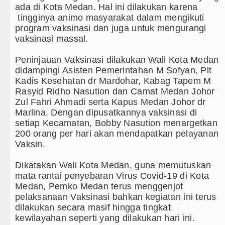
ada di Kota Medan. Hal ini dilakukan karena
Bappelitbangda Toba Gelar Lomb
tingginya animo masyarakat dalam mengikuti
program vaksinasi dan juga untuk mengurangi
Wali Kota Medan Dikukuhkan Jad
vaksinasi massal.
Sebut LSL Pengidap HIV/AIDS di
Peninjauan Vaksinasi dilakukan Wali Kota Medan
didampingi Asisten Pemerintahan M Sofyan, Plt
Arsenal Dibungkam Real Betis pa
Kadis Kesehatan dr Mardohar, Kabag Tapem M
Rasyid Ridho Nasution dan Camat Medan Johor
Chelsea Tumbang Ditekuk Juvent
Zul Fahri Ahmadi serta Kapus Medan Johor dr
Marlina. Dengan dipusatkannya vaksinasi di
AC Milan Hanya Bermain Imbang 
setiap Kecamatan, Bobby Nasution menargetkan
200 orang per hari akan mendapatkan pelayanan
Bayern Munich vs Aston Villa La
Vaksin.
Komisi D DPRDSU Ikut Gubsu Bob
Dikatakan Wali Kota Medan, guna memutuskan
mata rantai penyebaran Virus Covid-19 di Kota
Wabup Taput Hadiri Rapat Persi
Medan, Pemko Medan terus menggenjot
pelaksanaan Vaksinasi bahkan kegiatan ini terus
Rico Waas Tinjau Rehabilitasi 3
dilakukan secara masif hingga tingkat
kewilayahan seperti yang dilakukan hari ini.