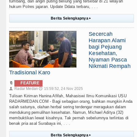
tumbang, dan angin puting beliung yang tersebar di 21 wilayah
hukum Polres jajaran. Update Ddata terbaru, . . .
Berita Selengkapnya
▸
Secercah
Harapan Alami
bagi Pejuang
Kesehatan,
Nyaman Pasca
Nikmati Rempah
Tradisional Karo
🔖
FEATURE
Radar Medan
15:59:52, 24 Nov 2025
👤
🕔
Tulisan Kiriman Hanina Afifah, Mahasiswi Ilmu Komunikasi USU
RADARMEDAN.COM - Bagi sebagian orang, bahkan mungkin Anda
salah satunya, olahan herbal sering terdengar meragukan dalam
mendukung pemulihan kesehatan. Namun, Michael Aditya (32)
membuktikan lewat kisahnya. Tak pernah sebelumnya terlintas di
benak pria asal Surabaya ini, . . .
Berita Selengkapnya
▸