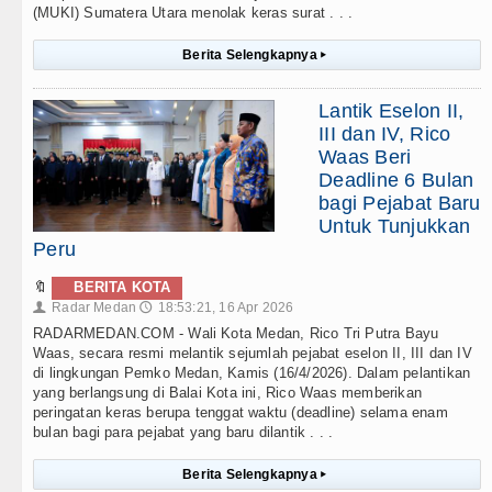
(MUKI) Sumatera Utara menolak keras surat . . .
Berita Selengkapnya
▸
Lantik Eselon II,
III dan IV, Rico
Waas Beri
Deadline 6 Bulan
bagi Pejabat Baru
Untuk Tunjukkan
Peru
🔖
BERITA KOTA
Radar Medan
18:53:21, 16 Apr 2026
👤
🕔
RADARMEDAN.COM - Wali Kota Medan, Rico Tri Putra Bayu
Waas, secara resmi melantik sejumlah pejabat eselon II, III dan IV
di lingkungan Pemko Medan, Kamis (16/4/2026). Dalam pelantikan
yang berlangsung di Balai Kota ini, Rico Waas memberikan
peringatan keras berupa tenggat waktu (deadline) selama enam
bulan bagi para pejabat yang baru dilantik . . .
Berita Selengkapnya
▸