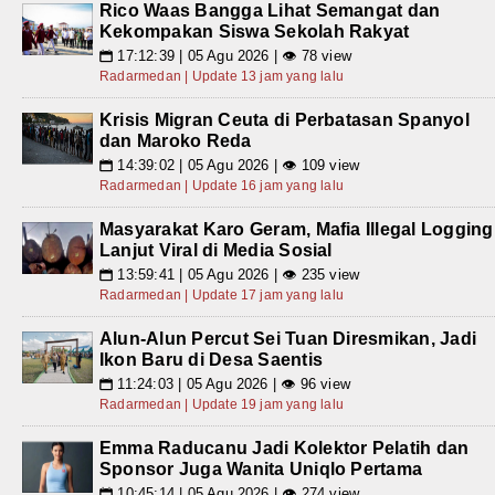
Rico Waas Bangga Lihat Semangat dan
Kekompakan Siswa Sekolah Rakyat
17:12:39 | 05 Agu 2026 | 👁 78 view
📅
Radarmedan | Update 13 jam yang lalu
Krisis Migran Ceuta di Perbatasan Spanyol
dan Maroko Reda
14:39:02 | 05 Agu 2026 | 👁 109 view
📅
Radarmedan | Update 16 jam yang lalu
Masyarakat Karo Geram, Mafia Illegal Logging
Lanjut Viral di Media Sosial
13:59:41 | 05 Agu 2026 | 👁 235 view
📅
Radarmedan | Update 17 jam yang lalu
Alun-Alun Percut Sei Tuan Diresmikan, Jadi
Ikon Baru di Desa Saentis
11:24:03 | 05 Agu 2026 | 👁 96 view
📅
Radarmedan | Update 19 jam yang lalu
Emma Raducanu Jadi Kolektor Pelatih dan
Sponsor Juga Wanita Uniqlo Pertama
10:45:14 | 05 Agu 2026 | 👁 274 view
📅