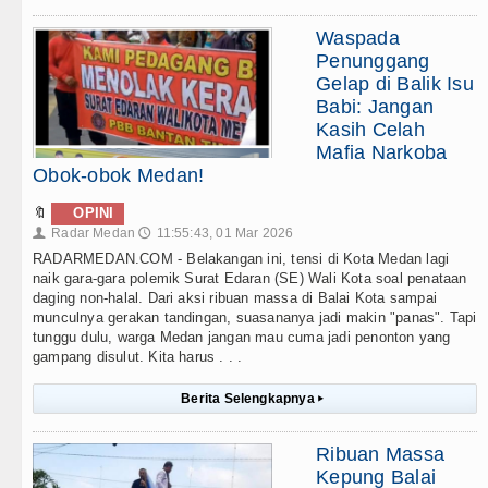
Waspada
Penunggang
Gelap di Balik Isu
Babi: Jangan
Kasih Celah
Mafia Narkoba
Obok-obok Medan!
🔖
OPINI
Radar Medan
11:55:43, 01 Mar 2026
👤
🕔
RADARMEDAN.COM - Belakangan ini, tensi di Kota Medan lagi
naik gara-gara polemik Surat Edaran (SE) Wali Kota soal penataan
daging non-halal. Dari aksi ribuan massa di Balai Kota sampai
munculnya gerakan tandingan, suasananya jadi makin "panas". Tapi
tunggu dulu, warga Medan jangan mau cuma jadi penonton yang
gampang disulut. Kita harus . . .
Berita Selengkapnya
▸
Ribuan Massa
Kepung Balai