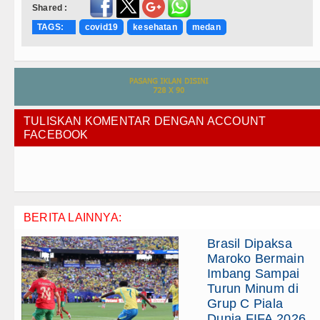
Shared :
TAGS:
covid19
kesehatan
medan
TULISKAN KOMENTAR DENGAN ACCOUNT
FACEBOOK
BERITA LAINNYA:
Brasil Dipaksa
Maroko Bermain
Imbang Sampai
Turun Minum di
Grup C Piala
Dunia FIFA 2026