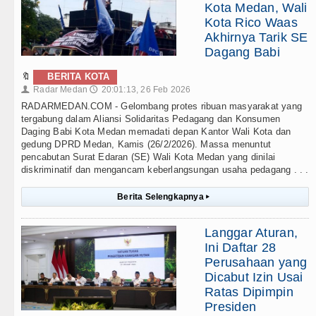
Kota Medan, Wali
Kota Rico Waas
Akhirnya Tarik SE
Dagang Babi
🔖
BERITA KOTA
Radar Medan
20:01:13, 26 Feb 2026
👤
🕔
RADARMEDAN.COM - Gelombang protes ribuan masyarakat yang
tergabung dalam Aliansi Solidaritas Pedagang dan Konsumen
Daging Babi Kota Medan memadati depan Kantor Wali Kota dan
gedung DPRD Medan, Kamis (26/2/2026). Massa menuntut
pencabutan Surat Edaran (SE) Wali Kota Medan yang dinilai
diskriminatif dan mengancam keberlangsungan usaha pedagang . . .
Berita Selengkapnya
▸
Langgar Aturan,
Ini Daftar 28
Perusahaan yang
Dicabut Izin Usai
Ratas Dipimpin
Presiden