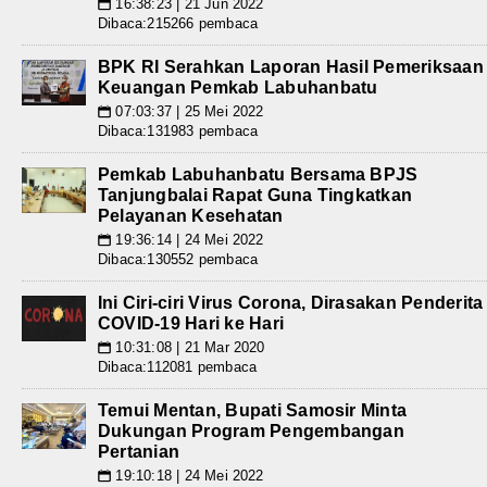
16:38:23 | 21 Jun 2022
📅
Dibaca:215266 pembaca
BPK RI Serahkan Laporan Hasil Pemeriksaan
Keuangan Pemkab Labuhanbatu
07:03:37 | 25 Mei 2022
📅
Dibaca:131983 pembaca
Pemkab Labuhanbatu Bersama BPJS
Tanjungbalai Rapat Guna Tingkatkan
Pelayanan Kesehatan
19:36:14 | 24 Mei 2022
📅
Dibaca:130552 pembaca
Ini Ciri-ciri Virus Corona, Dirasakan Penderita
COVID-19 Hari ke Hari
10:31:08 | 21 Mar 2020
📅
Dibaca:112081 pembaca
Temui Mentan, Bupati Samosir Minta
Dukungan Program Pengembangan
Pertanian
19:10:18 | 24 Mei 2022
📅