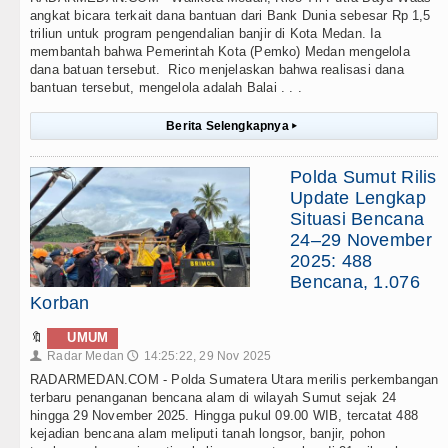
angkat bicara terkait dana bantuan dari Bank Dunia sebesar Rp 1,5
triliun untuk program pengendalian banjir di Kota Medan. Ia
membantah bahwa Pemerintah Kota (Pemko) Medan mengelola
dana batuan tersebut. Rico menjelaskan bahwa realisasi dana
bantuan tersebut, mengelola adalah Balai . . .
Berita Selengkapnya
▸
Polda Sumut Rilis
Update Lengkap
Situasi Bencana
24–29 November
2025: 488
Bencana, 1.076
Korban
🔖
UMUM
Radar Medan
14:25:22, 29 Nov 2025
👤
🕔
RADARMEDAN.COM - Polda Sumatera Utara merilis perkembangan
terbaru penanganan bencana alam di wilayah Sumut sejak 24
hingga 29 November 2025. Hingga pukul 09.00 WIB, tercatat 488
kejadian bencana alam meliputi tanah longsor, banjir, pohon