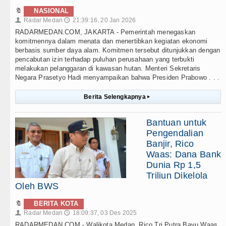
🔖
NASIONAL
Radar Medan
21:39:16, 20 Jan 2026
👤
🕔
RADARMEDAN.COM, JAKARTA - Pemerintah menegaskan
komitmennya dalam menata dan menertibkan kegiatan ekonomi
berbasis sumber daya alam. Komitmen tersebut ditunjukkan dengan
pencabutan izin terhadap puluhan perusahaan yang terbukti
melakukan pelanggaran di kawasan hutan. Menteri Sekretaris
Negara Prasetyo Hadi menyampaikan bahwa Presiden Prabowo . . .
Berita Selengkapnya
▸
Bantuan untuk
Pengendalian
Banjir, Rico
Waas: Dana Bank
Dunia Rp 1,5
Triliun Dikelola
Oleh BWS
🔖
BERITA KOTA
Radar Medan
18:09:37, 03 Des 2025
👤
🕔
RADARMEDAN.COM - Walikota Medan, Rico Tri Putra Bayu Waas