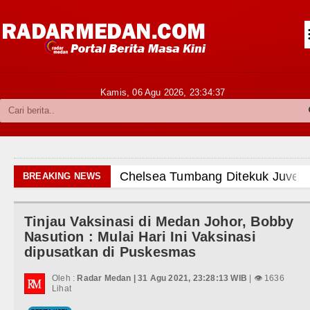
Siantar-Simalungun
Kabupaten Karo
Pakpak Bharat
Kamis, 06 Agu 2026,
23:34:39
Kabupaten Simalungun
Metropolitan
TNI POLRI
Chelsea Tumbang Ditekuk Juvent
BREAKING NEWS
Hukum dan Kriminal
AC Milan Hanya Bermain Imbang 
Tinjau Vaksinasi di Medan Johor, Bobby
Politik
Bayern Munich vs Aston Villa La
Nasution : Mulai Hari Ini Vaksinasi
dipusatkan di Puskesmas
Hiburan
Komisi D DPRDSU Ikut Gubsu Bob
Oleh :
Radar Medan | 31 Agu 2021, 23:28:13 WIB
| 👁 1636
Olahraga
Lihat
Wabup Taput Hadiri Rapat Persi