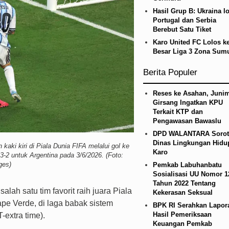
hkan Jadi Duta Penggerak Ayah Teladan
Sebut 
Hasil Grup B: Ukraina lo
Portugal dan Serbia
Berebut Satu Tiket
Karo United FC Lolos k
Besar Liga 3 Zona Sum
Berita Populer
Reses ke Asahan, Junim
Girsang Ingatkan KPU
Terkait KTP dan
Pengawasan Bawaslu
DPD WALANTARA Sorot
Dinas Lingkungan Hidu
kaki kiri di Piala Dunia FIFA melalui gol ke
Karo
-2 untuk Argentina pada 3/6/2026. (Foto:
ges)
Pemkab Labuhanbatu
Sosialisasi UU Nomor 1
Tahun 2022 Tentang
alah satu tim favorit raih juara Piala
Kekerasan Seksual
pe Verde, di laga babak sistem
BPK RI Serahkan Lapor
Hasil Pemeriksaan
extra time).
Keuangan Pemkab