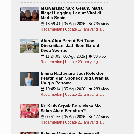
Masyarakat Karo Geram, Mafia
Illegal Logging Lanjut Viral di
Media Sosial
13:59:41 | 05 Agu 2026 | 👁 235 view
📅
Radarmedan | Update 17 jam yang lalu
Alun-Alun Percut Sei Tuan
Diresmikan, Jadi Ikon Baru di
Desa Saentis
11:24:03 | 05 Agu 2026 | 👁 99 view
📅
Radarmedan | Update 20 jam yang lalu
Emma Raducanu Jadi Kolektor
Pelatih dan Sponsor Juga Wanita
Uniqlo Pertama
10:45:14 | 05 Agu 2026 | 👁 283 view
📅
Radarmedan | Update 21 jam yang lalu
Ke Klub Sepak Bola Mana Mo
Salah Akan Berlabuh?
09:51:56 | 05 Agu 2026 | 👁 177 view
📅
Radarmedan | Update 21 jam yang lalu
Pelayat Memadati Jalanan di