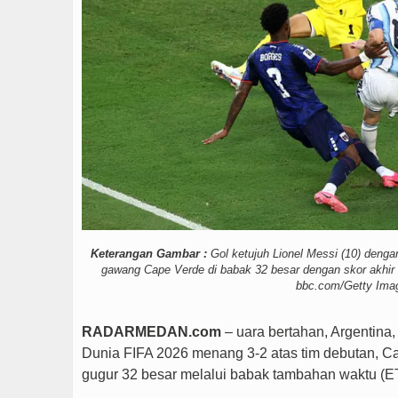
Wali Kota Medan Dikuku
Keterangan Gambar :
Gol ketujuh Lionel Messi (10) dengan 
gawang Cape Verde di babak 32 besar dengan skor akhir 3
bbc.com/Getty Ima
RADARMEDAN.com
– uara bertahan, Argentina, s
Dunia FIFA 2026 menang 3-2 atas tim debutan, Ca
gugur 32 besar melalui babak tambahan waktu (ET-