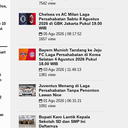
7542 view
LSL Pengidap HIV/AIDS di Jawa Barat Sebagai G
los,
Chelsea vs AC Milan Laga
Persahabatan Sabtu 8 Agustus
2026 di GBK Jakarta Pukul 19.00
e 10
WIB
ut
05 Agu 2026 | 08:17:52
📅
1657 view
Bayern Munich Tandang ke Jeju
art
FC Laga Persahabatan di Korea
Selatan 4 Agustus 2026 Pukul
18.00 WIB
03 Agu 2026 | 11:49:13
📅
i
1381 view
p
Juventus Menang di Laga
Persahabatan Tanpa Penonton
Lawan Nice
2
01 Agu 2026 | 06:31:21
📅
1091 view
an
Bupati Karo Lantik Kepala
Sekolah SD dan SMP Ini
Daftarnya