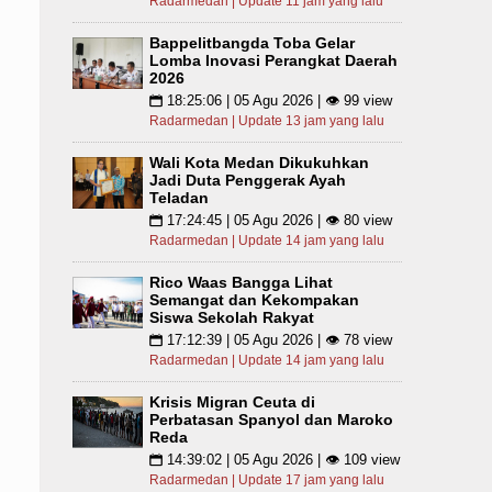
Radarmedan | Update 11 jam yang lalu
Bappelitbangda Toba Gelar
Lomba Inovasi Perangkat Daerah
2026
18:25:06 | 05 Agu 2026 | 👁 99 view
📅
Radarmedan | Update 13 jam yang lalu
Wali Kota Medan Dikukuhkan
Jadi Duta Penggerak Ayah
Teladan
17:24:45 | 05 Agu 2026 | 👁 80 view
📅
Radarmedan | Update 14 jam yang lalu
Rico Waas Bangga Lihat
Semangat dan Kekompakan
Siswa Sekolah Rakyat
17:12:39 | 05 Agu 2026 | 👁 78 view
📅
Radarmedan | Update 14 jam yang lalu
Krisis Migran Ceuta di
Perbatasan Spanyol dan Maroko
Reda
14:39:02 | 05 Agu 2026 | 👁 109 view
📅
Radarmedan | Update 17 jam yang lalu