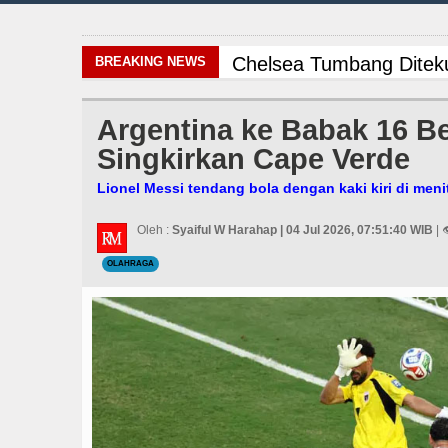
Chelsea Tumbang Ditek
BREAKING NEWS
Komisi D DPRDSU Ikut G
Argentina ke Babak 16 Be
Singkirkan Cape Verde
Bappelitbangda Toba Ge
Lionel Messi tendang bola dengan kaki kiri di meni
Arsenal Dibungkam Real
Oleh :
Syaiful W Harahap | 04 Jul 2026, 07:51:40 WIB
| 
Bayern Munich vs Aston
OLAHRAGA
Rico Waas Tinjau Rehab
Sebut LSL Pengidap HI
AC Milan Hanya Bermain
Wabup Taput Hadiri Ra