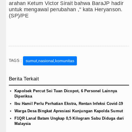
arahan Ketum Victor Sirait bahwa BaraJP hadir
Sebut LSL Pengidap HIV/AIDS di
untuk mengawal perubahan ," kata Heryanson.
(SP)/PE
Arsenal Dibungkam Real Betis pa
Chelsea Tumbang Ditekuk Juvent
Bupati Taput Sambut Kunjungan K
PD AIJ Sumut Kembali Amankan A
TAGS :
sumut,nasional,komunitas
Berita Terkait
Kapolsek Percut Sei Tuan Dicopot, 6 Personel Lainnya
Diperiksa
Ibu Hamil Perlu Perhatian Ekstra, Rentan Infeksi Covid-19
Warga Desa Bingkat Apresiasi Kunjungan Kapolda Sumut
F1QR Lanal Batam Ungkap 0,5 Kilogram Sabu Diduga dari
Malaysia