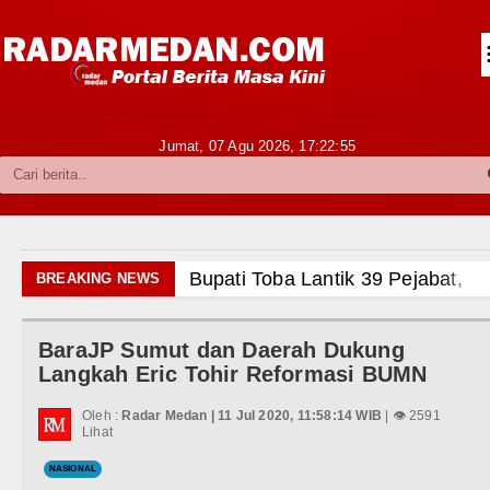
Siantar-Simalungun
Kabupaten Karo
Pakpak Bharat
Jumat, 07 Agu 2026,
17:22:56
Kabupaten Simalungun
Metropolitan
TNI POLRI
Bupati Toba Lantik 39 Pejabat, T
BREAKING NEWS
Hukum dan Kriminal
LGB Minus T dan Q Sebagai Orien
BaraJP Sumut dan Daerah Dukung
Politik
Danrem 011 Lilawangsa Brigjen 
Langkah Eric Tohir Reformasi BUMN
Aceh
Hiburan
Oleh :
Radar Medan | 11 Jul 2020, 11:58:14 WIB
| 👁 2591
Lihat
Era Baru Pengobatan Pasien Kank
Olahraga
NASIONAL
Rico Waas Nonaktifkan Lurah A