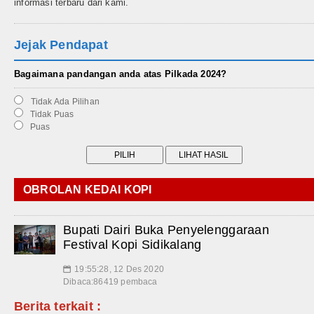
informasi terbaru dari kami.
Jejak Pendapat
Bagaimana pandangan anda atas Pilkada 2024?
Tidak Ada Pilihan
Tidak Puas
Puas
OBROLAN KEDAI KOPI
Bupati Dairi Buka Penyelenggaraan
Festival Kopi Sidikalang
19:55:28, 12 Des 2020
📅
Dibaca:86419 pembaca
Berita terkait :