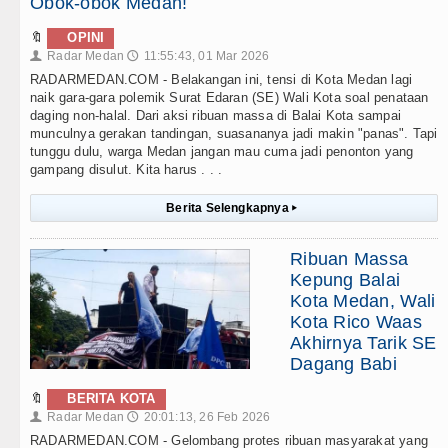
Obok-obok Medan!
🔖
OPINI
Radar Medan
11:55:43, 01 Mar 2026
👤
🕔
RADARMEDAN.COM - Belakangan ini, tensi di Kota Medan lagi
naik gara-gara polemik Surat Edaran (SE) Wali Kota soal penataan
daging non-halal. Dari aksi ribuan massa di Balai Kota sampai
munculnya gerakan tandingan, suasananya jadi makin "panas". Tapi
tunggu dulu, warga Medan jangan mau cuma jadi penonton yang
gampang disulut. Kita harus . . .
Berita Selengkapnya
▸
Ribuan Massa
Kepung Balai
Kota Medan, Wali
Kota Rico Waas
Akhirnya Tarik SE
Dagang Babi
🔖
BERITA KOTA
Radar Medan
20:01:13, 26 Feb 2026
👤
🕔
RADARMEDAN.COM - Gelombang protes ribuan masyarakat yang