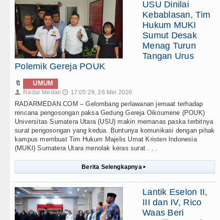
USU Dinilai
Kebablasan, Tim
Hukum MUKI
Sumut Desak
Menag Turun
Tangan Urus
Polemik Gereja POUK
🔖
UMUM
Radar Medan
17:05:29, 26 Mei 2026
👤
🕔
RADARMEDAN.COM – Gelombang perlawanan jemaat terhadap
rencana pengosongan paksa Gedung Gereja Oikoumene (POUK)
Universitas Sumatera Utara (USU) makin memanas paska terbitnya
surat pengosongan yang kedua. Buntunya komunikasi dengan pihak
kampus membuat Tim Hukum Majelis Umat Kristen Indonesia
(MUKI) Sumatera Utara menolak keras surat . . .
Berita Selengkapnya
▸
Lantik Eselon II,
III dan IV, Rico
Waas Beri