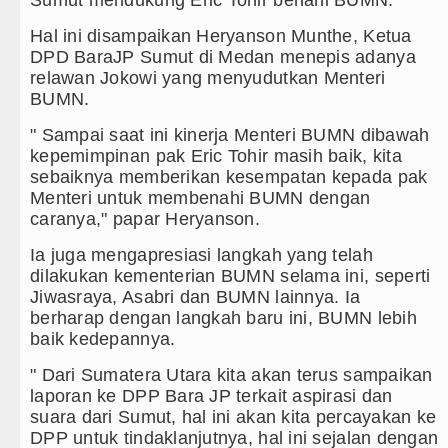
Sebut LSL Pengidap HIV/AIDS di
Hal ini disampaikan Heryanson Munthe, Ketua
DPD BaraJP Sumut di Medan menepis adanya
Arsenal Dibungkam Real Betis pa
relawan Jokowi yang menyudutkan Menteri
BUMN.
Chelsea Tumbang Ditekuk Juvent
" Sampai saat ini kinerja Menteri BUMN dibawah
kepemimpinan pak Eric Tohir masih baik, kita
Bupati Taput Sambut Kunjungan K
sebaiknya memberikan kesempatan kepada pak
Menteri untuk membenahi BUMN dengan
PD AIJ Sumut Kembali Amankan A
caranya," papar Heryanson.
Bupati Toba Lantik 39 Pejabat, T
Ia juga mengapresiasi langkah yang telah
dilakukan kementerian BUMN selama ini, seperti
LGB Minus T dan Q Sebagai Orien
Jiwasraya, Asabri dan BUMN lainnya. Ia
berharap dengan langkah baru ini, BUMN lebih
Danrem 011 Lilawangsa Brigjen 
baik kedepannya.
Aceh
" Dari Sumatera Utara kita akan terus sampaikan
Era Baru Pengobatan Pasien Kank
laporan ke DPP Bara JP terkait aspirasi dan
suara dari Sumut, hal ini akan kita percayakan ke
Rico Waas Nonaktifkan Lurah A
DPP untuk tindaklanjutnya, hal ini sejalan dengan