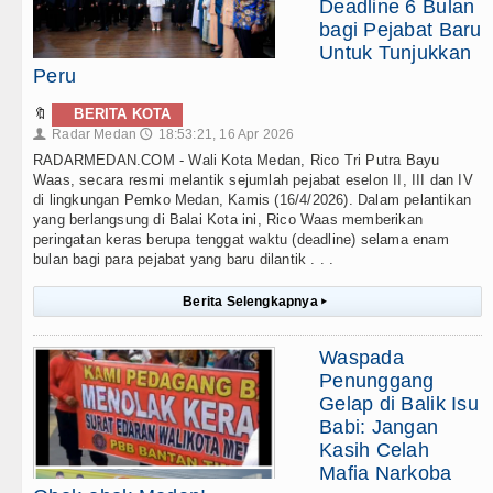
Deadline 6 Bulan
bagi Pejabat Baru
Untuk Tunjukkan
Peru
🔖
BERITA KOTA
Radar Medan
18:53:21, 16 Apr 2026
👤
🕔
RADARMEDAN.COM - Wali Kota Medan, Rico Tri Putra Bayu
Waas, secara resmi melantik sejumlah pejabat eselon II, III dan IV
di lingkungan Pemko Medan, Kamis (16/4/2026). Dalam pelantikan
yang berlangsung di Balai Kota ini, Rico Waas memberikan
peringatan keras berupa tenggat waktu (deadline) selama enam
bulan bagi para pejabat yang baru dilantik . . .
Berita Selengkapnya
▸
Waspada
Penunggang
Gelap di Balik Isu
Babi: Jangan
Kasih Celah
Mafia Narkoba