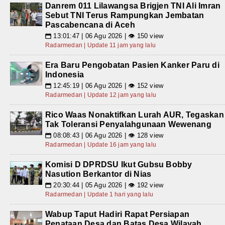
Danrem 011 Lilawangsa Brigjen TNI Ali Imran
Sebut TNI Terus Rampungkan Jembatan
Pascabencana di Aceh
13:01:47 | 06 Agu 2026 | 👁 150 view
📅
Radarmedan | Update 11 jam yang lalu
Era Baru Pengobatan Pasien Kanker Paru di
Indonesia
12:45:19 | 06 Agu 2026 | 👁 152 view
📅
Radarmedan | Update 12 jam yang lalu
Rico Waas Nonaktifkan Lurah AUR, Tegaskan
Tak Toleransi Penyalahgunaan Wewenang
08:08:43 | 06 Agu 2026 | 👁 128 view
📅
Radarmedan | Update 16 jam yang lalu
Komisi D DPRDSU Ikut Gubsu Bobby
Nasution Berkantor di Nias
20:30:44 | 05 Agu 2026 | 👁 192 view
📅
Radarmedan | Update 1 hari yang lalu
Wabup Taput Hadiri Rapat Persiapan
Penataan Desa dan Batas Desa Wilayah