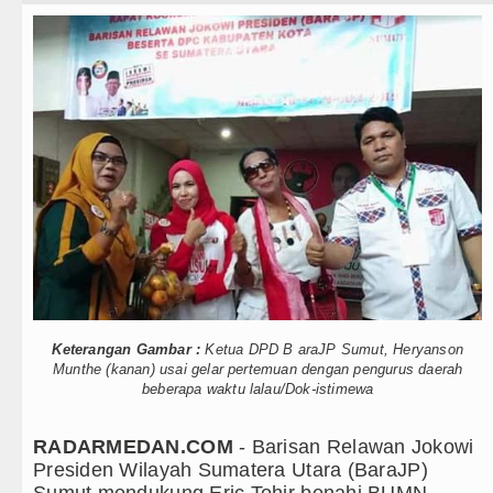
Teknologi
Sebut LSL Pengidap HIV/AIDS di
Internasional
Arsenal Dibungkam Real Betis pa
Wisata
Chelsea Tumbang Ditekuk Juvent
TIPS dan TRIK
Bupati Taput Sambut Kunjungan K
+ Lainnya
PD AIJ Sumut Kembali Amankan A
Video
Bupati Toba Lantik 39 Pejabat, T
Kesehatan
LGB Minus T dan Q Sebagai Orien
Kuliner
Keterangan Gambar :
Ketua DPD B araJP Sumut, Heryanson
Danrem 011 Lilawangsa Brigjen 
Munthe (kanan) usai gelar pertemuan dengan pengurus daerah
Siraman Rohani
Aceh
beberapa waktu lalau/Dok-istimewa
Era Baru Pengobatan Pasien Kank
RADARMEDAN.COM
- Barisan Relawan Jokowi
Presiden Wilayah Sumatera Utara (BaraJP)
Rico Waas Nonaktifkan Lurah A
Sumut mendukung Eric Tohir benahi BUMN.