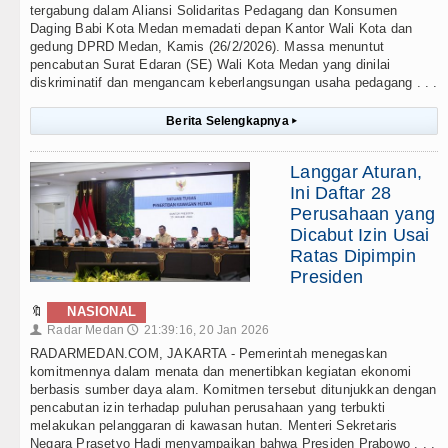
tergabung dalam Aliansi Solidaritas Pedagang dan Konsumen
Daging Babi Kota Medan memadati depan Kantor Wali Kota dan
gedung DPRD Medan, Kamis (26/2/2026). Massa menuntut
pencabutan Surat Edaran (SE) Wali Kota Medan yang dinilai
diskriminatif dan mengancam keberlangsungan usaha pedagang . . .
Berita Selengkapnya
▸
Langgar Aturan,
Ini Daftar 28
Perusahaan yang
Dicabut Izin Usai
Ratas Dipimpin
Presiden
🔖
NASIONAL
Radar Medan
21:39:16, 20 Jan 2026
👤
🕔
RADARMEDAN.COM, JAKARTA - Pemerintah menegaskan
komitmennya dalam menata dan menertibkan kegiatan ekonomi
berbasis sumber daya alam. Komitmen tersebut ditunjukkan dengan
pencabutan izin terhadap puluhan perusahaan yang terbukti
melakukan pelanggaran di kawasan hutan. Menteri Sekretaris
Negara Prasetyo Hadi menyampaikan bahwa Presiden Prabowo . . .