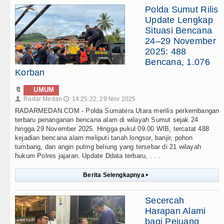
Polda Sumut Rilis
Update Lengkap
Situasi Bencana
24–29 November
2025: 488
Bencana, 1.076
Korban
🔖
UMUM
Radar Medan
14:25:22, 29 Nov 2025
👤
🕔
RADARMEDAN.COM - Polda Sumatera Utara merilis perkembangan
terbaru penanganan bencana alam di wilayah Sumut sejak 24
hingga 29 November 2025. Hingga pukul 09.00 WIB, tercatat 488
kejadian bencana alam meliputi tanah longsor, banjir, pohon
tumbang, dan angin puting beliung yang tersebar di 21 wilayah
hukum Polres jajaran. Update Ddata terbaru, . . .
Berita Selengkapnya
▸
Secercah
Harapan Alami
bagi Pejuang