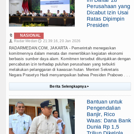
Perusahaan yang
Dicabut Izin Usai
Ratas Dipimpin
Presiden
🔖
NASIONAL
Radar Medan
21:39:16, 20 Jan 2026
👤
🕔
RADARMEDAN.COM, JAKARTA - Pemerintah menegaskan
komitmennya dalam menata dan menertibkan kegiatan ekonomi
berbasis sumber daya alam. Komitmen tersebut ditunjukkan dengan
pencabutan izin terhadap puluhan perusahaan yang terbukti
melakukan pelanggaran di kawasan hutan. Menteri Sekretaris
Negara Prasetyo Hadi menyampaikan bahwa Presiden Prabowo . . .
Berita Selengkapnya
▸
Bantuan untuk
Pengendalian
Banjir, Rico
Waas: Dana Bank
Dunia Rp 1,5
Triliun Dikelola