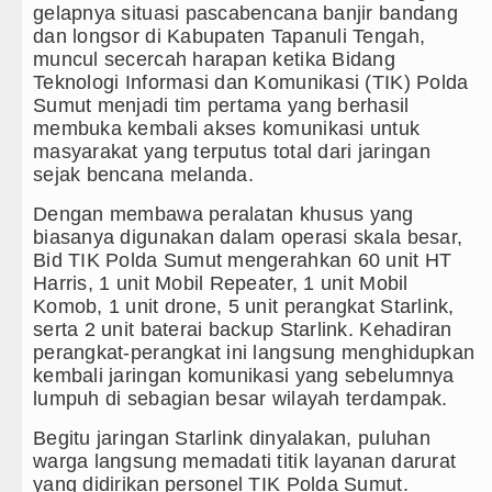
Bayern Munich vs Aston Villa Laga Persahabata
gelapnya situasi pascabencana banjir bandang
dan longsor di Kabupaten Tapanuli Tengah,
Komisi D DPRDSU Ikut Gubsu Bobby Nasution Be
muncul secercah harapan ketika Bidang
Teknologi Informasi dan Komunikasi (TIK) Polda
Wabup Taput Hadiri Rapat Persiapan Penataan 
Sumut menjadi tim pertama yang berhasil
membuka kembali akses komunikasi untuk
Danrem 011 Lilawangsa Brigjen TNI Ali Imran 
masyarakat yang terputus total dari jaringan
Aceh
sejak bencana melanda.
Dengan membawa peralatan khusus yang
Era Baru Pengobatan Pasien Kanker Paru di Ind
biasanya digunakan dalam operasi skala besar,
Bid TIK Polda Sumut mengerahkan 60 unit HT
Rico Waas Nonaktifkan Lurah AUR, Tegaskan Ta
Harris, 1 unit Mobil Repeater, 1 unit Mobil
Komob, 1 unit drone, 5 unit perangkat Starlink,
Sebut LSL Pengidap HIV/AIDS di Jawa Barat Se
serta 2 unit baterai backup Starlink. Kehadiran
perangkat-perangkat ini langsung menghidupkan
Arsenal Dibungkam Real Betis pada Laga Persah
kembali jaringan komunikasi yang sebelumnya
lumpuh di sebagian besar wilayah terdampak.
Chelsea Tumbang Ditekuk Juventus pada Laga P
Begitu jaringan Starlink dinyalakan, puluhan
AC Milan Hanya Bermain Imbang dengan Inter Mi
warga langsung memadati titik layanan darurat
yang didirikan personel TIK Polda Sumut.