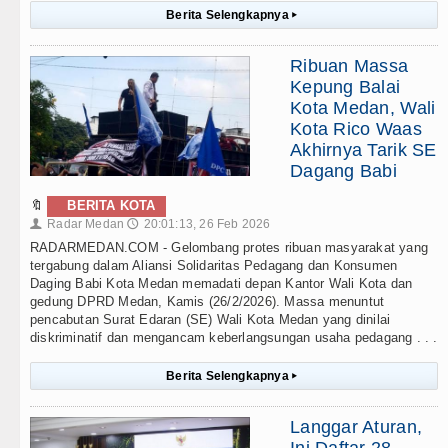
Berita Selengkapnya
▸
Ribuan Massa
Kepung Balai
Kota Medan, Wali
Kota Rico Waas
Akhirnya Tarik SE
Dagang Babi
🔖
BERITA KOTA
Radar Medan
20:01:13, 26 Feb 2026
👤
🕔
RADARMEDAN.COM - Gelombang protes ribuan masyarakat yang
tergabung dalam Aliansi Solidaritas Pedagang dan Konsumen
Daging Babi Kota Medan memadati depan Kantor Wali Kota dan
gedung DPRD Medan, Kamis (26/2/2026). Massa menuntut
pencabutan Surat Edaran (SE) Wali Kota Medan yang dinilai
diskriminatif dan mengancam keberlangsungan usaha pedagang . . .
Berita Selengkapnya
▸
Langgar Aturan,
Ini Daftar 28