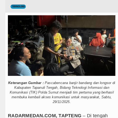
Teknologi
Bayern Munich vs Aston Villa Laga Persahabata
TEKNOLOGI
Internasional
Komisi D DPRDSU Ikut Gubsu Bobby Nasution Be
Wisata
Wabup Taput Hadiri Rapat Persiapan Penataan 
TIPS dan TRIK
Danrem 011 Lilawangsa Brigjen TNI Ali Imran 
Aceh
+ Lainnya
Era Baru Pengobatan Pasien Kanker Paru di Ind
Video
Rico Waas Nonaktifkan Lurah AUR, Tegaskan Ta
Kesehatan
Sebut LSL Pengidap HIV/AIDS di Jawa Barat Se
Kuliner
Keterangan Gambar :
Pascabencana banjir bandang dan longsor di
Arsenal Dibungkam Real Betis pada Laga Persah
Kabupaten Tapanuli Tengah, Bidang Teknologi Informasi dan
Siraman Rohani
Komunikasi (TIK) Polda Sumut menjadi tim pertama yang berhasil
membuka kembali akses komunikasi untuk masyarakat, Sabtu,
Chelsea Tumbang Ditekuk Juventus pada Laga P
29/11/2025.
AC Milan Hanya Bermain Imbang dengan Inter Mi
RADARMEDAN.COM, TAPTENG
– Di tengah