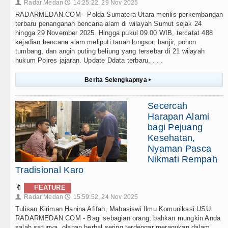
Radar Medan
14:25:22, 29 Nov 2025
👤
🕔
RADARMEDAN.COM - Polda Sumatera Utara merilis perkembangan
terbaru penanganan bencana alam di wilayah Sumut sejak 24
hingga 29 November 2025. Hingga pukul 09.00 WIB, tercatat 488
kejadian bencana alam meliputi tanah longsor, banjir, pohon
tumbang, dan angin puting beliung yang tersebar di 21 wilayah
hukum Polres jajaran. Update Ddata terbaru, . . .
Berita Selengkapnya
▸
Secercah
Harapan Alami
bagi Pejuang
Kesehatan,
Nyaman Pasca
Nikmati Rempah
Tradisional Karo
🔖
FEATURE
Radar Medan
15:59:52, 24 Nov 2025
👤
🕔
Tulisan Kiriman Hanina Afifah, Mahasiswi Ilmu Komunikasi USU
RADARMEDAN.COM - Bagi sebagian orang, bahkan mungkin Anda
salah satunya, olahan herbal sering terdengar meragukan dalam