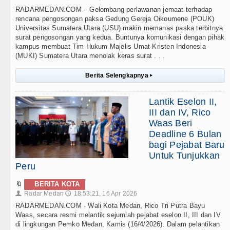
RADARMEDAN.COM – Gelombang perlawanan jemaat terhadap
rencana pengosongan paksa Gedung Gereja Oikoumene (POUK)
Universitas Sumatera Utara (USU) makin memanas paska terbitnya
surat pengosongan yang kedua. Buntunya komunikasi dengan pihak
kampus membuat Tim Hukum Majelis Umat Kristen Indonesia
(MUKI) Sumatera Utara menolak keras surat . . .
Berita Selengkapnya
▸
Lantik Eselon II,
III dan IV, Rico
Waas Beri
Deadline 6 Bulan
bagi Pejabat Baru
Untuk Tunjukkan
Peru
🔖
BERITA KOTA
Radar Medan
18:53:21, 16 Apr 2026
👤
🕔
RADARMEDAN.COM - Wali Kota Medan, Rico Tri Putra Bayu
Waas, secara resmi melantik sejumlah pejabat eselon II, III dan IV
di lingkungan Pemko Medan, Kamis (16/4/2026). Dalam pelantikan