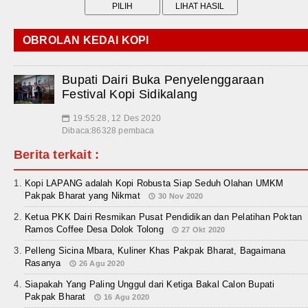
OBROLAN KEDAI KOPI
Bupati Dairi Buka Penyelenggaraan
Festival Kopi Sidikalang
19:55:28, 12 Des 2020
📅
Dibaca:86328 pembaca
Berita terkait :
Kopi LAPANG adalah Kopi Robusta Siap Seduh Olahan UMKM
Pakpak Bharat yang Nikmat
30 Nov 2020
Ketua PKK Dairi Resmikan Pusat Pendidikan dan Pelatihan Poktan
Ramos Coffee Desa Dolok Tolong
27 Okt 2020
Pelleng Sicina Mbara, Kuliner Khas Pakpak Bharat, Bagaimana
Rasanya
26 Agu 2020
Siapakah Yang Paling Unggul dari Ketiga Bakal Calon Bupati
Pakpak Bharat
16 Agu 2020