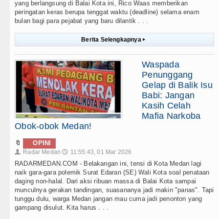
yang berlangsung di Balai Kota ini, Rico Waas memberikan
peringatan keras berupa tenggat waktu (deadline) selama enam
bulan bagi para pejabat yang baru dilantik . . .
Berita Selengkapnya
▸
Waspada
Penunggang
Gelap di Balik Isu
Babi: Jangan
Kasih Celah
Mafia Narkoba
Obok-obok Medan!
🔖
OPINI
Radar Medan
11:55:43, 01 Mar 2026
👤
🕔
RADARMEDAN.COM - Belakangan ini, tensi di Kota Medan lagi
naik gara-gara polemik Surat Edaran (SE) Wali Kota soal penataan
daging non-halal. Dari aksi ribuan massa di Balai Kota sampai
munculnya gerakan tandingan, suasananya jadi makin "panas". Tapi
tunggu dulu, warga Medan jangan mau cuma jadi penonton yang
gampang disulut. Kita harus . . .