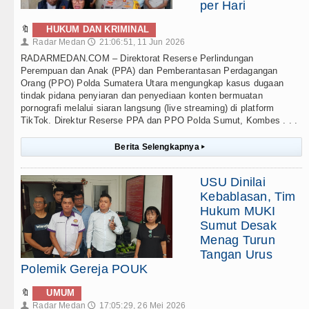
per Hari
🔖
HUKUM DAN KRIMINAL
Radar Medan
21:06:51, 11 Jun 2026
👤
🕔
RADARMEDAN.COM – Direktorat Reserse Perlindungan
Perempuan dan Anak (PPA) dan Pemberantasan Perdagangan
Orang (PPO) Polda Sumatera Utara mengungkap kasus dugaan
tindak pidana penyiaran dan penyediaan konten bermuatan
pornografi melalui siaran langsung (live streaming) di platform
TikTok. Direktur Reserse PPA dan PPO Polda Sumut, Kombes . . .
Berita Selengkapnya
▸
USU Dinilai
Kebablasan, Tim
Hukum MUKI
Sumut Desak
Menag Turun
Tangan Urus
Polemik Gereja POUK
🔖
UMUM
Radar Medan
17:05:29, 26 Mei 2026
👤
🕔