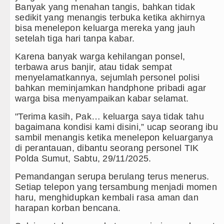
Bayern Munich vs Aston Villa Laga Persahabata
Banyak yang menahan tangis, bahkan tidak
sedikit yang menangis terbuka ketika akhirnya
Komisi D DPRDSU Ikut Gubsu Bobby Nasution Be
bisa menelepon keluarga mereka yang jauh
setelah tiga hari tanpa kabar.
Wabup Taput Hadiri Rapat Persiapan Penataan 
Karena banyak warga kehilangan ponsel,
Danrem 011 Lilawangsa Brigjen TNI Ali Imran 
terbawa arus banjir, atau tidak sempat
Aceh
menyelamatkannya, sejumlah personel polisi
bahkan meminjamkan handphone pribadi agar
Era Baru Pengobatan Pasien Kanker Paru di Ind
warga bisa menyampaikan kabar selamat.
"Terima kasih, Pak… keluarga saya tidak tahu
bagaimana kondisi kami disini,” ucap seorang ibu
sambil menangis ketika menelepon keluarganya
di perantauan, dibantu seorang personel TIK
Polda Sumut, Sabtu, 29/11/2025.
Pemandangan serupa berulang terus menerus.
Setiap telepon yang tersambung menjadi momen
haru, menghidupkan kembali rasa aman dan
harapan korban bencana.