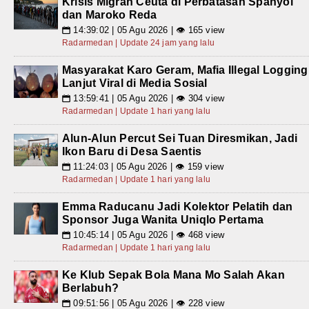
Krisis Migran Ceuta di Perbatasan Spanyol
dan Maroko Reda
14:39:02 | 05 Agu 2026 | 👁 165 view
📅
Radarmedan | Update 24 jam yang lalu
Masyarakat Karo Geram, Mafia Illegal Logging
Lanjut Viral di Media Sosial
13:59:41 | 05 Agu 2026 | 👁 304 view
📅
Radarmedan | Update 1 hari yang lalu
Alun-Alun Percut Sei Tuan Diresmikan, Jadi
Ikon Baru di Desa Saentis
11:24:03 | 05 Agu 2026 | 👁 159 view
📅
Radarmedan | Update 1 hari yang lalu
Emma Raducanu Jadi Kolektor Pelatih dan
Sponsor Juga Wanita Uniqlo Pertama
10:45:14 | 05 Agu 2026 | 👁 468 view
📅
Radarmedan | Update 1 hari yang lalu
Ke Klub Sepak Bola Mana Mo Salah Akan
Berlabuh?
09:51:56 | 05 Agu 2026 | 👁 228 view
📅