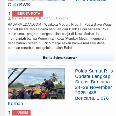
Oleh BWS
🔖
BERITA KOTA
Radar Medan
18:09:37, 03 Des 2025
👤
🕔
RADARMEDAN.COM - Walikota Medan, Rico Tri Putra Bayu Waas
angkat bicara terkait dana bantuan dari Bank Dunia sebesar Rp 1,5
triliun untuk program pengendalian banjir di Kota Medan. Ia
membantah bahwa Pemerintah Kota (Pemko) Medan mengelola
dana batuan tersebut. Rico menjelaskan bahwa realisasi dana
bantuan tersebut, mengelola adalah Balai . . .
Berita Selengkapnya
▸
Polda Sumut Rilis
Update Lengkap
Situasi Bencana
24–29 November
2025: 488
Bencana, 1.076
Korban
🔖
UMUM