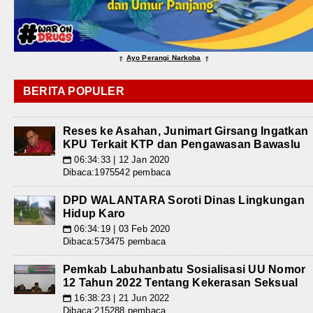
Ayo Perangi Narkoba
⇑
⇑
BERITA POPULER
Reses ke Asahan, Junimart Girsang Ingatkan
KPU Terkait KTP dan Pengawasan Bawaslu
06:34:33 | 12 Jan 2020
📅
Dibaca:1975542 pembaca
DPD WALANTARA Soroti Dinas Lingkungan
Hidup Karo
06:34:19 | 03 Feb 2020
📅
Dibaca:573475 pembaca
Pemkab Labuhanbatu Sosialisasi UU Nomor
12 Tahun 2022 Tentang Kekerasan Seksual
16:38:23 | 21 Jun 2022
📅
Dibaca:215288 pembaca