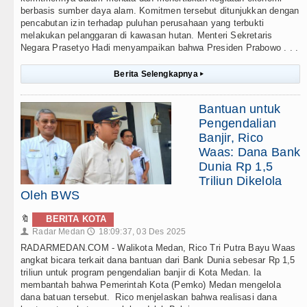
berbasis sumber daya alam. Komitmen tersebut ditunjukkan dengan
pencabutan izin terhadap puluhan perusahaan yang terbukti
melakukan pelanggaran di kawasan hutan. Menteri Sekretaris
Negara Prasetyo Hadi menyampaikan bahwa Presiden Prabowo . . .
Berita Selengkapnya
▸
Bantuan untuk
Pengendalian
Banjir, Rico
Waas: Dana Bank
Dunia Rp 1,5
Triliun Dikelola
Oleh BWS
🔖
BERITA KOTA
Radar Medan
18:09:37, 03 Des 2025
👤
🕔
RADARMEDAN.COM - Walikota Medan, Rico Tri Putra Bayu Waas
angkat bicara terkait dana bantuan dari Bank Dunia sebesar Rp 1,5
triliun untuk program pengendalian banjir di Kota Medan. Ia
membantah bahwa Pemerintah Kota (Pemko) Medan mengelola
dana batuan tersebut. Rico menjelaskan bahwa realisasi dana