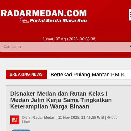
Siantar-Simalungun
Kabupaten Karo
Pakpak Bharat
Jumat, 07 Agu 2026,
06:08:40
Kabupaten Simalungun
Metropolitan
TNI POLRI
Bertekad Pulang Mantan PM Bang
BREAKING NEWS
Hukum dan Kriminal
PSG vs Manchester United Laga P
Disnaker Medan dan Rutan Kelas I
Politik
Juventus vs Inter Milan Persahab
Medan Jalin Kerja Sama Tingkatkan
Keterampilan Warga Binaan
Hiburan
Real Madrid Tandang ke Ferencva
Oleh :
Radar Medan | 11 Nov 2025, 21:49:55 WIB
| 👁 666
Olahraga
Lihat
Bupati Taput Sambut Kunjungan K