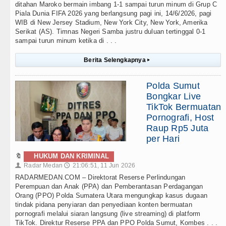
ditahan Maroko bermain imbang 1-1 sampai turun minum di Grup C
Piala Dunia FIFA 2026 yang berlangsung pagi ini, 14/6/2026, pagi
WIB di New Jersey Stadium, New York City, New York, Amerika
Serikat (AS). Timnas Negeri Samba justru duluan tertinggal 0-1
sampai turun minum ketika di . . .
Berita Selengkapnya
▸
Polda Sumut
Bongkar Live
TikTok Bermuatan
Pornografi, Host
Raup Rp5 Juta
per Hari
🔖
HUKUM DAN KRIMINAL
Radar Medan
21:06:51, 11 Jun 2026
👤
🕔
RADARMEDAN.COM – Direktorat Reserse Perlindungan
Perempuan dan Anak (PPA) dan Pemberantasan Perdagangan
Orang (PPO) Polda Sumatera Utara mengungkap kasus dugaan
tindak pidana penyiaran dan penyediaan konten bermuatan
pornografi melalui siaran langsung (live streaming) di platform
TikTok. Direktur Reserse PPA dan PPO Polda Sumut, Kombes . . .