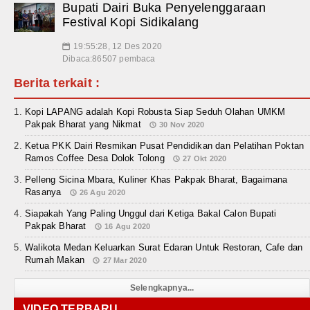
Bupati Dairi Buka Penyelenggaraan
Festival Kopi Sidikalang
19:55:28, 12 Des 2020
📅
Dibaca:86507 pembaca
Berita terkait :
Kopi LAPANG adalah Kopi Robusta Siap Seduh Olahan UMKM
Pakpak Bharat yang Nikmat
30 Nov 2020
Ketua PKK Dairi Resmikan Pusat Pendidikan dan Pelatihan Poktan
Ramos Coffee Desa Dolok Tolong
27 Okt 2020
Pelleng Sicina Mbara, Kuliner Khas Pakpak Bharat, Bagaimana
Rasanya
26 Agu 2020
Siapakah Yang Paling Unggul dari Ketiga Bakal Calon Bupati
Pakpak Bharat
16 Agu 2020
Walikota Medan Keluarkan Surat Edaran Untuk Restoran, Cafe dan
Rumah Makan
27 Mar 2020
Selengkapnya...
VIDEO TERBARU