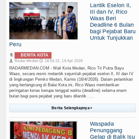
Lantik Eselon II,
III dan IV, Rico
Waas Beri
Deadline 6 Bulan
bagi Pejabat Baru
Untuk Tunjukkan
Peru
🔖
BERITA KOTA
Radar Medan
18:53:21, 16 Apr 2026
👤
🕔
RADARMEDAN.COM - Wali Kota Medan, Rico Tri Putra Bayu
Waas, secara resmi melantik sejumlah pejabat eselon II, III dan IV
di lingkungan Pemko Medan, Kamis (16/4/2026). Dalam pelantikan
yang berlangsung di Balai Kota ini, Rico Waas memberikan
peringatan keras berupa tenggat waktu (deadline) selama enam
bulan bagi para pejabat yang baru dilantik . . .
Berita Selengkapnya
▸
Waspada
Penunggang
Gelap di Balik Isu