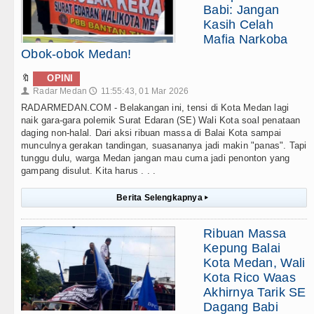
Babi: Jangan
Kasih Celah
Mafia Narkoba
Obok-obok Medan!
🔖
OPINI
Radar Medan
11:55:43, 01 Mar 2026
👤
🕔
RADARMEDAN.COM - Belakangan ini, tensi di Kota Medan lagi
naik gara-gara polemik Surat Edaran (SE) Wali Kota soal penataan
daging non-halal. Dari aksi ribuan massa di Balai Kota sampai
munculnya gerakan tandingan, suasananya jadi makin "panas". Tapi
tunggu dulu, warga Medan jangan mau cuma jadi penonton yang
gampang disulut. Kita harus . . .
Berita Selengkapnya
▸
Ribuan Massa
Kepung Balai
Kota Medan, Wali
Kota Rico Waas
Akhirnya Tarik SE
Dagang Babi