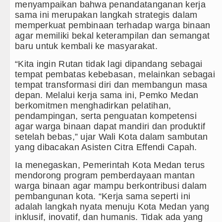
Duta Genre Harus Jadi Penggerak
menyampaikan bahwa penandatanganan kerja
sama ini merupakan langkah strategis dalam
Peringati Hari Anak 2026, TP PKK
memperkuat pembinaan terhadap warga binaan
agar memiliki bekal keterampilan dan semangat
Dugaan Penyimpangan Dana BOS T
baru untuk kembali ke masyarakat.
Risiko Tertular HIV/AIDS Melalu
“Kita ingin Rutan tidak lagi dipandang sebagai
tempat pembatas kebebasan, melainkan sebagai
tempat transformasi diri dan membangun masa
depan. Melalui kerja sama ini, Pemko Medan
berkomitmen menghadirkan pelatihan,
pendampingan, serta penguatan kompetensi
agar warga binaan dapat mandiri dan produktif
setelah bebas,” ujar Wali Kota dalam sambutan
yang dibacakan Asisten Citra Effendi Capah.
Ia menegaskan, Pemerintah Kota Medan terus
mendorong program pemberdayaan mantan
warga binaan agar mampu berkontribusi dalam
pembangunan kota. “Kerja sama seperti ini
adalah langkah nyata menuju Kota Medan yang
inklusif, inovatif, dan humanis. Tidak ada yang