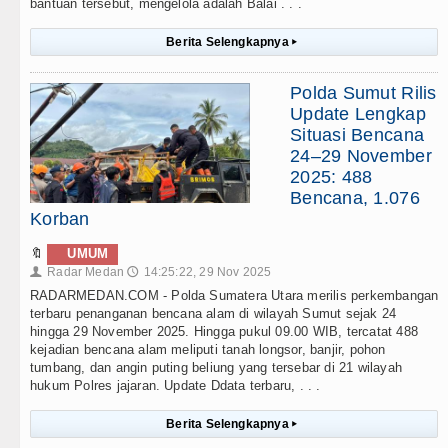
bantuan tersebut, mengelola adalah Balai . . .
Berita Selengkapnya
▸
Polda Sumut Rilis
Update Lengkap
Situasi Bencana
24–29 November
2025: 488
Bencana, 1.076
Korban
🔖
UMUM
Radar Medan
14:25:22, 29 Nov 2025
👤
🕔
RADARMEDAN.COM - Polda Sumatera Utara merilis perkembangan
terbaru penanganan bencana alam di wilayah Sumut sejak 24
hingga 29 November 2025. Hingga pukul 09.00 WIB, tercatat 488
kejadian bencana alam meliputi tanah longsor, banjir, pohon
tumbang, dan angin puting beliung yang tersebar di 21 wilayah
hukum Polres jajaran. Update Ddata terbaru, . . .
Berita Selengkapnya
▸