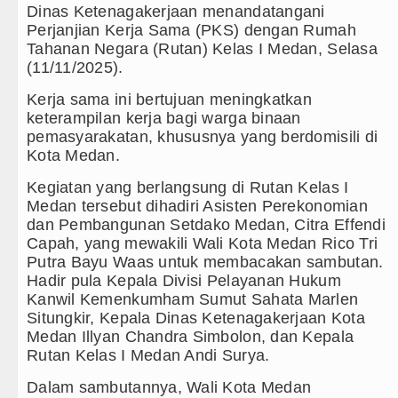
Dinas Ketenagakerjaan menandatangani
Duta Genre Harus Jadi Penggerak
Perjanjian Kerja Sama (PKS) dengan Rumah
Tahanan Negara (Rutan) Kelas I Medan, Selasa
Peringati Hari Anak 2026, TP PKK
(11/11/2025).
Kerja sama ini bertujuan meningkatkan
Dugaan Penyimpangan Dana BOS T
keterampilan kerja bagi warga binaan
pemasyarakatan, khususnya yang berdomisili di
Risiko Tertular HIV/AIDS Melalu
Kota Medan.
Bertekad Pulang Mantan PM Bang
Kegiatan yang berlangsung di Rutan Kelas I
Medan tersebut dihadiri Asisten Perekonomian
PSG vs Manchester United Laga P
dan Pembangunan Setdako Medan, Citra Effendi
Capah, yang mewakili Wali Kota Medan Rico Tri
Juventus vs Inter Milan Persahab
Putra Bayu Waas untuk membacakan sambutan.
Hadir pula Kepala Divisi Pelayanan Hukum
Real Madrid Tandang ke Ferencva
Kanwil Kemenkumham Sumut Sahata Marlen
Situngkir, Kepala Dinas Ketenagakerjaan Kota
Bupati Taput Sambut Kunjungan K
Medan Illyan Chandra Simbolon, dan Kepala
Rutan Kelas I Medan Andi Surya.
Gubsu Bobby Prioritaskan Infrast
Dalam sambutannya, Wali Kota Medan