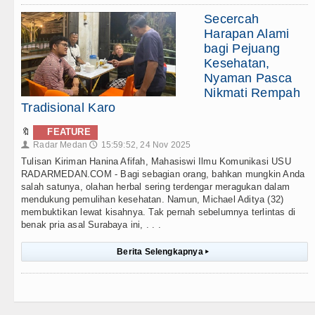
Secercah
Harapan Alami
bagi Pejuang
Kesehatan,
Nyaman Pasca
Nikmati Rempah
Tradisional Karo
🔖
FEATURE
Radar Medan
15:59:52, 24 Nov 2025
👤
🕔
Tulisan Kiriman Hanina Afifah, Mahasiswi Ilmu Komunikasi USU
RADARMEDAN.COM - Bagi sebagian orang, bahkan mungkin Anda
salah satunya, olahan herbal sering terdengar meragukan dalam
mendukung pemulihan kesehatan. Namun, Michael Aditya (32)
membuktikan lewat kisahnya. Tak pernah sebelumnya terlintas di
benak pria asal Surabaya ini, . . .
Berita Selengkapnya
▸