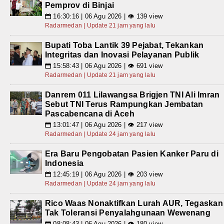
Pemprov di Binjai
16:30:16 | 06 Agu 2026 | 👁 139 view
📅
Radarmedan | Update 21 jam yang lalu
Bupati Toba Lantik 39 Pejabat, Tekankan
Integritas dan Inovasi Pelayanan Publik
15:58:43 | 06 Agu 2026 | 👁 691 view
📅
Radarmedan | Update 21 jam yang lalu
Danrem 011 Lilawangsa Brigjen TNI Ali Imran
Sebut TNI Terus Rampungkan Jembatan
Pascabencana di Aceh
13:01:47 | 06 Agu 2026 | 👁 217 view
📅
Radarmedan | Update 24 jam yang lalu
Era Baru Pengobatan Pasien Kanker Paru di
Indonesia
12:45:19 | 06 Agu 2026 | 👁 203 view
📅
Radarmedan | Update 24 jam yang lalu
Rico Waas Nonaktifkan Lurah AUR, Tegaskan
Tak Toleransi Penyalahgunaan Wewenang
08:08:43 | 06 Agu 2026 | 👁 180 view
📅