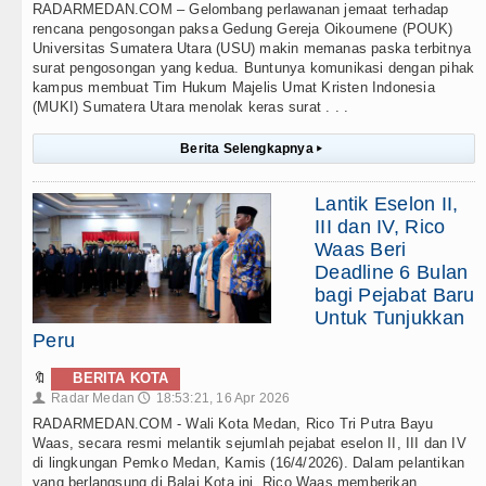
RADARMEDAN.COM – Gelombang perlawanan jemaat terhadap
rencana pengosongan paksa Gedung Gereja Oikoumene (POUK)
Universitas Sumatera Utara (USU) makin memanas paska terbitnya
surat pengosongan yang kedua. Buntunya komunikasi dengan pihak
kampus membuat Tim Hukum Majelis Umat Kristen Indonesia
(MUKI) Sumatera Utara menolak keras surat . . .
Berita Selengkapnya
▸
Lantik Eselon II,
III dan IV, Rico
Waas Beri
Deadline 6 Bulan
bagi Pejabat Baru
Untuk Tunjukkan
Peru
🔖
BERITA KOTA
Radar Medan
18:53:21, 16 Apr 2026
👤
🕔
RADARMEDAN.COM - Wali Kota Medan, Rico Tri Putra Bayu
Waas, secara resmi melantik sejumlah pejabat eselon II, III dan IV
di lingkungan Pemko Medan, Kamis (16/4/2026). Dalam pelantikan
yang berlangsung di Balai Kota ini, Rico Waas memberikan