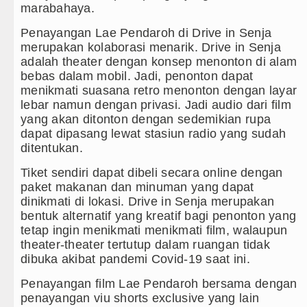
ak Remaja, Rico Waas: Jangan Hanya Aktif Saat Ada 
marabahaya.
KK Sumut Ajak Orangtua Perkuat Karakter Anak Sejak d
Penayangan Lae Pendaroh di Drive in Senja
merupakan kolaborasi menarik. Drive in Senja
 TA 2025, Jurnalis Surati SMPN 1 Batang Angkola
adalah theater dengan konsep menonton di alam
bebas dalam mobil. Jadi, penonton dapat
lui Hubungan Seksual Bukan Karena Penyimpangan Sek
menikmati suasana retro menonton dengan layar
lebar namun dengan privasi. Jadi audio dari film
yang akan ditonton dengan sedemikian rupa
dapat dipasang lewat stasiun radio yang sudah
ditentukan.
Tiket sendiri dapat dibeli secara online dengan
paket makanan dan minuman yang dapat
dinikmati di lokasi. Drive in Senja merupakan
bentuk alternatif yang kreatif bagi penonton yang
tetap ingin menikmati menikmati film, walaupun
theater-theater tertutup dalam ruangan tidak
dibuka akibat pandemi Covid-19 saat ini.
Penayangan film Lae Pendaroh bersama dengan
penayangan viu shorts exclusive yang lain