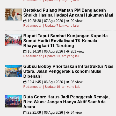
Radarmedan | Update 6 jam yang lalu
Bertekad Pulang Mantan PM Bangladesh
Sheikh Hasina Hadapi Ancam Hukuman Mati
10:28:38 | 07 Agu 2026 | 👁 99 view
📅
Radarmedan | Update 7 jam yang lalu
Bupati Taput Sambut Kunjungan Kapolda
Sumut Hadiri Revitalisasi TK Kemala
Bhayangkari 11 Tarutung
18:14:20 | 06 Agu 2026 | 👁 201 view
📅
Radarmedan | Update 23 jam yang lalu
Gubsu Bobby Prioritaskan Infrastruktur Nias
Utara, Jalan Penggerak Ekonomi Mulai
Dibenahi
22:41:45 | 06 Agu 2026 | 👁 98 view
📅
Radarmedan | Update 19 jam yang lalu
Duta Genre Harus Jadi Penggerak Remaja,
Rico Waas: Jangan Hanya Aktif Saat Ada
Acara
22:21:09 | 06 Agu 2026 | 👁 94 view
📅