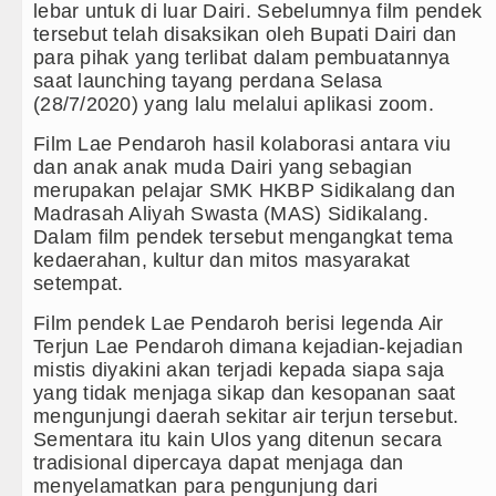
lebar untuk di luar Dairi. Sebelumnya film pendek
ak Remaja, Rico Waas: Jangan Hanya Aktif Saat Ada 
tersebut telah disaksikan oleh Bupati Dairi dan
para pihak yang terlibat dalam pembuatannya
KK Sumut Ajak Orangtua Perkuat Karakter Anak Sejak d
saat launching tayang perdana Selasa
(28/7/2020) yang lalu melalui aplikasi zoom.
 TA 2025, Jurnalis Surati SMPN 1 Batang Angkola
Film Lae Pendaroh hasil kolaborasi antara viu
dan anak anak muda Dairi yang sebagian
lui Hubungan Seksual Bukan Karena Penyimpangan Sek
merupakan pelajar SMK HKBP Sidikalang dan
Madrasah Aliyah Swasta (MAS) Sidikalang.
ngladesh Sheikh Hasina Hadapi Ancam Hukuman Mati
Dalam film pendek tersebut mengangkat tema
kedaerahan, kultur dan mitos masyarakat
 Persahabatan di Swedia 8 Agustus 2026 Pukul 22.00
setempat.
abatan di Optus Stadium Perth Sabtu 8 Agustus 2026 P
Film pendek Lae Pendaroh berisi legenda Air
Terjun Lae Pendaroh dimana kejadian-kejadian
varos Persahabatan Minggu 9 Agustus 2026 di Hungar
mistis diyakini akan terjadi kepada siapa saja
yang tidak menjaga sikap dan kesopanan saat
Kapolda Sumut Hadiri Revitalisasi TK Kemala Bhayan
mengunjungi daerah sekitar air terjun tersebut.
Sementara itu kain Ulos yang ditenun secara
struktur Nias Utara, Jalan Penggerak Ekonomi Mulai Di
tradisional dipercaya dapat menjaga dan
menyelamatkan para pengunjung dari