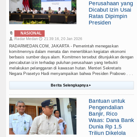
Perusahaan yang
Dicabut Izin Usai
Ratas Dipimpin
Presiden
🔖
NASIONAL
Radar Medan
21:39:16, 20 Jan 2026
👤
🕔
RADARMEDAN.COM, JAKARTA - Pemerintah menegaskan
komitmennya dalam menata dan menertibkan kegiatan ekonomi
berbasis sumber daya alam. Komitmen tersebut ditunjukkan dengan
pencabutan izin terhadap puluhan perusahaan yang terbukti
melakukan pelanggaran di kawasan hutan. Menteri Sekretaris
Negara Prasetyo Hadi menyampaikan bahwa Presiden Prabowo . . .
Berita Selengkapnya
▸
Bantuan untuk
Pengendalian
Banjir, Rico
Waas: Dana Bank
Dunia Rp 1,5
Triliun Dikelola