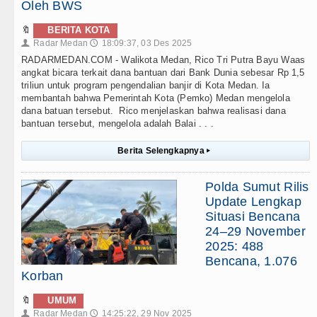
Oleh BWS
🔖
BERITA KOTA
Radar Medan
18:09:37, 03 Des 2025
👤
🕔
RADARMEDAN.COM - Walikota Medan, Rico Tri Putra Bayu Waas
angkat bicara terkait dana bantuan dari Bank Dunia sebesar Rp 1,5
triliun untuk program pengendalian banjir di Kota Medan. Ia
membantah bahwa Pemerintah Kota (Pemko) Medan mengelola
dana batuan tersebut. Rico menjelaskan bahwa realisasi dana
bantuan tersebut, mengelola adalah Balai . . .
Berita Selengkapnya
▸
Polda Sumut Rilis
Update Lengkap
Situasi Bencana
24–29 November
2025: 488
Bencana, 1.076
Korban
🔖
UMUM
Radar Medan
14:25:22, 29 Nov 2025
👤
🕔