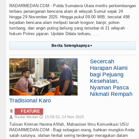
RADARMEDAN.COM - Polda Sumatera Utara merilis perkembangan
terbaru penanganan bencana alam di wilayah Sumut sejak 24
hingga 29 November 2025. Hingga pukul 09.00 WIB, tercatat 488
kejadian bencana alam meliputi tanah longsor, banjir, pohon
tumbang, dan angin puting beliung yang tersebar di 21 wilayah
hukum Polres jajaran. Update Ddata terbaru, . . .
Berita Selengkapnya
▸
Secercah
Harapan Alami
bagi Pejuang
Kesehatan,
Nyaman Pasca
Nikmati Rempah
Tradisional Karo
🔖
FEATURE
Radar Medan
15:59:52, 24 Nov 2025
👤
🕔
Tulisan Kiriman Hanina Afifah, Mahasiswi Ilmu Komunikasi USU
RADARMEDAN.COM - Bagi sebagian orang, bahkan mungkin Anda
salah satunya, olahan herbal sering terdengar meragukan dalam