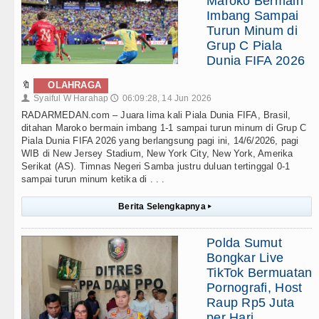
Maroko Bermain
Imbang Sampai
Turun Minum di
Grup C Piala
Dunia FIFA 2026
🔖
OLAHRAGA
Syaiful W Harahap
06:09:28, 14 Jun 2026
👤
🕔
RADARMEDAN.com – Juara lima kali Piala Dunia FIFA, Brasil,
ditahan Maroko bermain imbang 1-1 sampai turun minum di Grup C
Piala Dunia FIFA 2026 yang berlangsung pagi ini, 14/6/2026, pagi
WIB di New Jersey Stadium, New York City, New York, Amerika
Serikat (AS). Timnas Negeri Samba justru duluan tertinggal 0-1
sampai turun minum ketika di . . .
Berita Selengkapnya
▸
Polda Sumut
Bongkar Live
TikTok Bermuatan
Pornografi, Host
Raup Rp5 Juta
per Hari