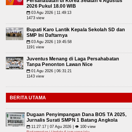
Persahabatan di Korea Selatan 4 Agustus
2026 Pukul 18.00 WIB
03 Agu 2026 | 11:49:13
📅
1473 view
Bupati Karo Lantik Kepala Sekolah SD dan
SMP Ini Daftarnya
03 Agu 2026 | 19:45:58
📅
1191 view
Juventus Menang di Laga Persahabatan
Tanpa Penonton Lawan Nice
01 Agu 2026 | 06:31:21
📅
1143 view
BERITA UTAMA
Dugaan Penyimpangan Dana BOS TA 2025,
Jurnalis Surati SMPN 1 Batang Angkola
11:27:17 | 07 Agu 2026 | 👁 100 view
📅