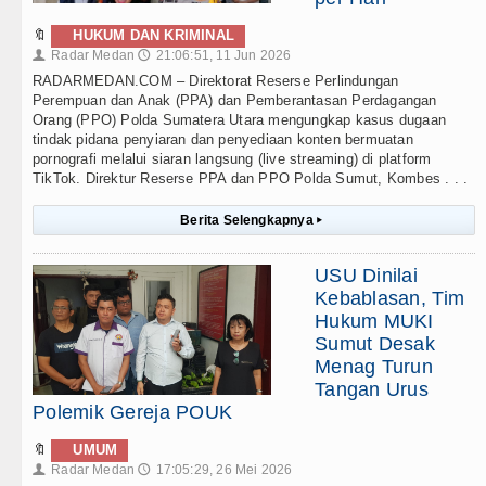
🔖
HUKUM DAN KRIMINAL
Radar Medan
21:06:51, 11 Jun 2026
👤
🕔
RADARMEDAN.COM – Direktorat Reserse Perlindungan
Perempuan dan Anak (PPA) dan Pemberantasan Perdagangan
Orang (PPO) Polda Sumatera Utara mengungkap kasus dugaan
tindak pidana penyiaran dan penyediaan konten bermuatan
pornografi melalui siaran langsung (live streaming) di platform
TikTok. Direktur Reserse PPA dan PPO Polda Sumut, Kombes . . .
Berita Selengkapnya
▸
USU Dinilai
Kebablasan, Tim
Hukum MUKI
Sumut Desak
Menag Turun
Tangan Urus
Polemik Gereja POUK
🔖
UMUM
Radar Medan
17:05:29, 26 Mei 2026
👤
🕔