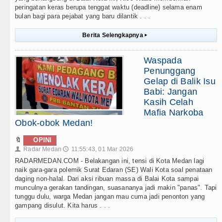
peringatan keras berupa tenggat waktu (deadline) selama enam
bulan bagi para pejabat yang baru dilantik . . .
Berita Selengkapnya
▸
Waspada
Penunggang
Gelap di Balik Isu
Babi: Jangan
Kasih Celah
Mafia Narkoba
Obok-obok Medan!
🔖
OPINI
Radar Medan
11:55:43, 01 Mar 2026
👤
🕔
RADARMEDAN.COM - Belakangan ini, tensi di Kota Medan lagi
naik gara-gara polemik Surat Edaran (SE) Wali Kota soal penataan
daging non-halal. Dari aksi ribuan massa di Balai Kota sampai
munculnya gerakan tandingan, suasananya jadi makin "panas". Tapi
tunggu dulu, warga Medan jangan mau cuma jadi penonton yang
gampang disulut. Kita harus . . .