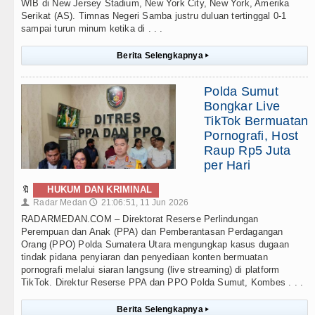
WIB di New Jersey Stadium, New York City, New York, Amerika
Serikat (AS). Timnas Negeri Samba justru duluan tertinggal 0-1
sampai turun minum ketika di . . .
Berita Selengkapnya
▸
Polda Sumut
Bongkar Live
TikTok Bermuatan
Pornografi, Host
Raup Rp5 Juta
per Hari
🔖
HUKUM DAN KRIMINAL
Radar Medan
21:06:51, 11 Jun 2026
👤
🕔
RADARMEDAN.COM – Direktorat Reserse Perlindungan
Perempuan dan Anak (PPA) dan Pemberantasan Perdagangan
Orang (PPO) Polda Sumatera Utara mengungkap kasus dugaan
tindak pidana penyiaran dan penyediaan konten bermuatan
pornografi melalui siaran langsung (live streaming) di platform
TikTok. Direktur Reserse PPA dan PPO Polda Sumut, Kombes . . .
Berita Selengkapnya
▸