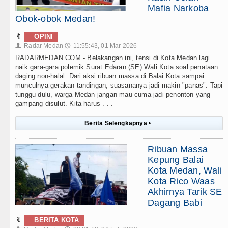
Mafia Narkoba
Obok-obok Medan!
🔖
OPINI
Radar Medan
11:55:43, 01 Mar 2026
👤
🕔
RADARMEDAN.COM - Belakangan ini, tensi di Kota Medan lagi
naik gara-gara polemik Surat Edaran (SE) Wali Kota soal penataan
daging non-halal. Dari aksi ribuan massa di Balai Kota sampai
munculnya gerakan tandingan, suasananya jadi makin "panas". Tapi
tunggu dulu, warga Medan jangan mau cuma jadi penonton yang
gampang disulut. Kita harus . . .
Berita Selengkapnya
▸
Ribuan Massa
Kepung Balai
Kota Medan, Wali
Kota Rico Waas
Akhirnya Tarik SE
Dagang Babi
🔖
BERITA KOTA