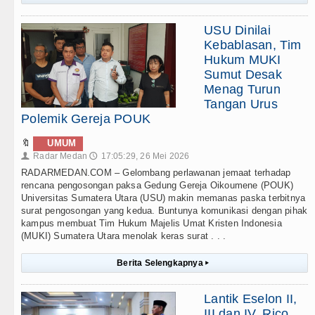
USU Dinilai
Kebablasan, Tim
Hukum MUKI
Sumut Desak
Menag Turun
Tangan Urus
Polemik Gereja POUK
🔖
UMUM
Radar Medan
17:05:29, 26 Mei 2026
👤
🕔
RADARMEDAN.COM – Gelombang perlawanan jemaat terhadap
rencana pengosongan paksa Gedung Gereja Oikoumene (POUK)
Universitas Sumatera Utara (USU) makin memanas paska terbitnya
surat pengosongan yang kedua. Buntunya komunikasi dengan pihak
kampus membuat Tim Hukum Majelis Umat Kristen Indonesia
(MUKI) Sumatera Utara menolak keras surat . . .
Berita Selengkapnya
▸
Lantik Eselon II,
III dan IV, Rico