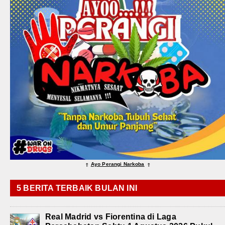
Ayo Perangi Narkoba
⇑
⇑
5 BERITA TERBAIK BULAN INI
Real Madrid vs Fiorentina di Laga