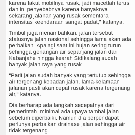
Kapolda Sumut Rombak Puluhan Jabat
karena takut mobilnya rusak, jadi macetlah terus
dan ini penyebabnya karena banyaknya
Wabup Deli Serdang Lantik 25 Pejab
sekarang jalanan yang rusak sementara
intensitas keendaraan sangat padat," katanya.
Ketua GRIB Jaya Labuhanbatu Gelar 
Timbul juga menambahkan, jalan tersebut
Gubernur Bobby Nasution Minta Kep
statusnya jalan nasional sehingga lama akan ada
perbaikan. Apalagi saat ini hujan sering turun
sehingga genangan air sepanjang jalan dari
Kabanjahe hingga kearah Sidikalang sudah
banyak jalan raya yang rusak.
"Parit jalan sudah banyak yang tertutup sehingga
air tergenang kebadan jalan, lama-kelamaan
jalanan pasti akan cepat rusak karena tergenang
air," katanya.
Dia berharap ada langkah secepatnya dari
pemerintah, minimal ada upaya tambal jalan
sebelum diperbaiki. Namun dia berpendapat
perlunya perbaikan drainase jalan sehingga air
tidak tergenang.