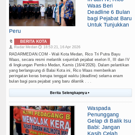
Waas Beri
Deadline 6 Bulan
bagi Pejabat Baru
Untuk Tunjukkan
Peru
🔖
BERITA KOTA
Radar Medan
18:53:21, 16 Apr 2026
👤
🕔
RADARMEDAN.COM - Wali Kota Medan, Rico Tri Putra Bayu
Waas, secara resmi melantik sejumlah pejabat eselon II, III dan IV
di lingkungan Pemko Medan, Kamis (16/4/2026). Dalam pelantikan
yang berlangsung di Balai Kota ini, Rico Waas memberikan
peringatan keras berupa tenggat waktu (deadline) selama enam
bulan bagi para pejabat yang baru dilantik . . .
Berita Selengkapnya
▸
Waspada
Penunggang
Gelap di Balik Isu
Babi: Jangan
Kasih Celah