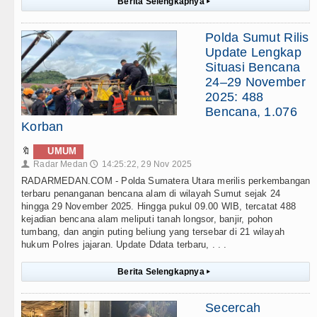
Berita Selengkapnya
▸
Polda Sumut Rilis
Update Lengkap
Situasi Bencana
24–29 November
2025: 488
Bencana, 1.076
Korban
🔖
UMUM
Radar Medan
14:25:22, 29 Nov 2025
👤
🕔
RADARMEDAN.COM - Polda Sumatera Utara merilis perkembangan
terbaru penanganan bencana alam di wilayah Sumut sejak 24
hingga 29 November 2025. Hingga pukul 09.00 WIB, tercatat 488
kejadian bencana alam meliputi tanah longsor, banjir, pohon
tumbang, dan angin puting beliung yang tersebar di 21 wilayah
hukum Polres jajaran. Update Ddata terbaru, . . .
Berita Selengkapnya
▸
Secercah