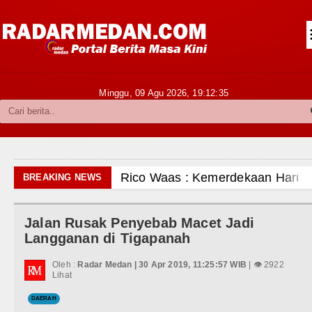
Siantar-Simalungun
Kabupaten Karo
Pakpak Bharat
Minggu, 09 Agu 2026,
19:12:36
Kabupaten Simalungun
Metropolitan
TNI POLRI
Rico Waas : Kemerdekaan Harus Dir
BREAKING NEWS
Hukum dan Kriminal
Kurang dari 6 Jam, Polsek Kotarih Ri
Jalan Rusak Penyebab Macet Jadi
Politik
Liverpool vs Monaco Laga Persahabat
Langganan di Tigapanah
Hiburan
Manchester City vs Atletico Madrid 
Oleh :
Radar Medan | 30 Apr 2019, 11:25:57 WIB
| 👁 2922
Lihat
Olahraga
Serapan Anggaran Terendah, Inspekto
DAERAH