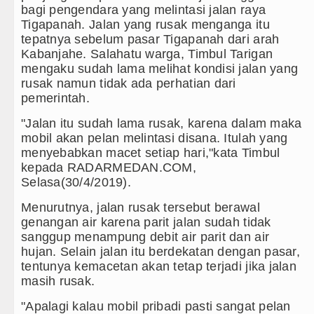
bagi pengendara yang melintasi jalan raya
Kapolda Sumut Rombak Puluhan Jabat
Tigapanah. Jalan yang rusak menganga itu
tepatnya sebelum pasar Tigapanah dari arah
Wabup Deli Serdang Lantik 25 Pejab
Kabanjahe. Salahatu warga, Timbul Tarigan
mengaku sudah lama melihat kondisi jalan yang
Ketua GRIB Jaya Labuhanbatu Gelar 
rusak namun tidak ada perhatian dari
pemerintah.
Gubernur Bobby Nasution Minta Kep
"Jalan itu sudah lama rusak, karena dalam maka
mobil akan pelan melintasi disana. Itulah yang
Rico Waas : Kemerdekaan Harus Dir
menyebabkan macet setiap hari,"kata Timbul
kepada RADARMEDAN.COM,
Kurang dari 6 Jam, Polsek Kotarih Ri
Selasa(30/4/2019).
Liverpool vs Monaco Laga Persahabat
Menurutnya, jalan rusak tersebut berawal
genangan air karena parit jalan sudah tidak
Manchester City vs Atletico Madrid 
sanggup menampung debit air parit dan air
hujan. Selain jalan itu berdekatan dengan pasar,
Serapan Anggaran Terendah, Inspekto
tentunya kemacetan akan tetap terjadi jika jalan
masih rusak.
Gubernur Bobby Nasution Siapkan Ru
"Apalagi kalau mobil pribadi pasti sangat pelan