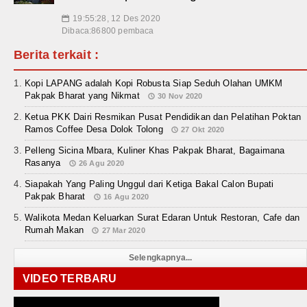
19:55:28, 12 Des 2020
📅
Dibaca:86800 pembaca
Berita terkait :
Kopi LAPANG adalah Kopi Robusta Siap Seduh Olahan UMKM
Pakpak Bharat yang Nikmat
30 Nov 2020
Ketua PKK Dairi Resmikan Pusat Pendidikan dan Pelatihan Poktan
Ramos Coffee Desa Dolok Tolong
27 Okt 2020
Pelleng Sicina Mbara, Kuliner Khas Pakpak Bharat, Bagaimana
Rasanya
26 Agu 2020
Siapakah Yang Paling Unggul dari Ketiga Bakal Calon Bupati
Pakpak Bharat
16 Agu 2020
Walikota Medan Keluarkan Surat Edaran Untuk Restoran, Cafe dan
Rumah Makan
27 Mar 2020
Selengkapnya...
VIDEO TERBARU