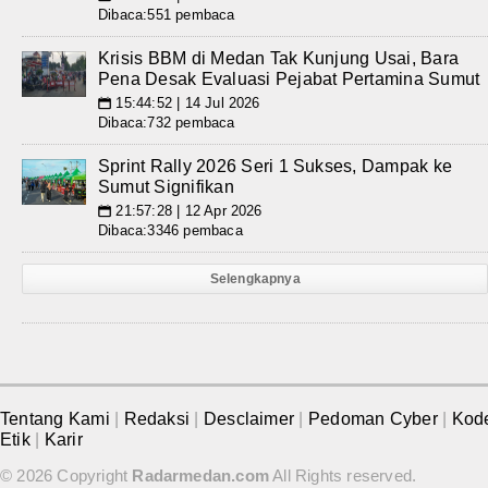
Dibaca:551 pembaca
Krisis BBM di Medan Tak Kunjung Usai, Bara
Pena Desak Evaluasi Pejabat Pertamina Sumut
15:44:52 | 14 Jul 2026
📅
Dibaca:732 pembaca
Sprint Rally 2026 Seri 1 Sukses, Dampak ke
Sumut Signifikan
21:57:28 | 12 Apr 2026
📅
Dibaca:3346 pembaca
Selengkapnya
Tentang Kami
|
Redaksi
|
Desclaimer
|
Pedoman Cyber
|
Kod
Etik
|
Karir
© 2026 Copyright
Radarmedan.com
All Rights reserved.