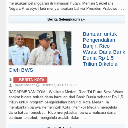
melakukan pelanggaran di kawasan hutan. Menteri Sekretaris
Negara Prasetyo Hadi menyampaikan bahwa Presiden Prabowo . . .
Berita Selengkapnya
▸
Bantuan untuk
Pengendalian
Banjir, Rico
Waas: Dana Bank
Dunia Rp 1,5
Triliun Dikelola
Oleh BWS
🔖
BERITA KOTA
Radar Medan
18:09:37, 03 Des 2025
👤
🕔
RADARMEDAN.COM - Walikota Medan, Rico Tri Putra Bayu Waas
angkat bicara terkait dana bantuan dari Bank Dunia sebesar Rp 1,5
triliun untuk program pengendalian banjir di Kota Medan. Ia
membantah bahwa Pemerintah Kota (Pemko) Medan mengelola
dana batuan tersebut. Rico menjelaskan bahwa realisasi dana
bantuan tersebut, mengelola adalah Balai . . .