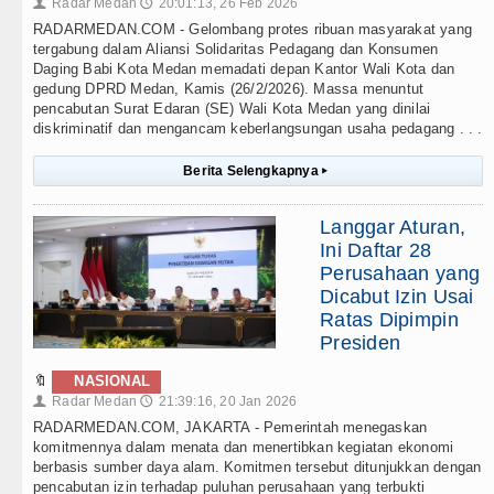
Radar Medan
20:01:13, 26 Feb 2026
👤
🕔
RADARMEDAN.COM - Gelombang protes ribuan masyarakat yang
tergabung dalam Aliansi Solidaritas Pedagang dan Konsumen
Daging Babi Kota Medan memadati depan Kantor Wali Kota dan
gedung DPRD Medan, Kamis (26/2/2026). Massa menuntut
pencabutan Surat Edaran (SE) Wali Kota Medan yang dinilai
diskriminatif dan mengancam keberlangsungan usaha pedagang . . .
Berita Selengkapnya
▸
Langgar Aturan,
Ini Daftar 28
Perusahaan yang
Dicabut Izin Usai
Ratas Dipimpin
Presiden
🔖
NASIONAL
Radar Medan
21:39:16, 20 Jan 2026
👤
🕔
RADARMEDAN.COM, JAKARTA - Pemerintah menegaskan
komitmennya dalam menata dan menertibkan kegiatan ekonomi
berbasis sumber daya alam. Komitmen tersebut ditunjukkan dengan
pencabutan izin terhadap puluhan perusahaan yang terbukti