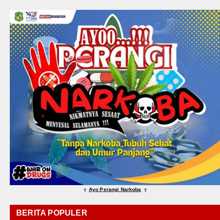
Ayo Perangi Narkoba
⇑
⇑
BERITA POPULER