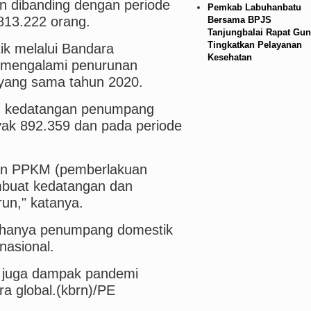
n dibanding dengan periode
Pemkab Labuhanbatu
813.222 orang.
Bersama BPJS
Tanjungbalai Rapat Gun
Tingkatkan Pelayanan
k melalui Bandara
Kesehatan
a mengalami penurunan
 yang sama tahun 2020.
lah kedatangan penumpang
ak 892.359 dan pada periode
kan PPKM (pemberlakuan
buat kedatangan dan
un," katanya.
n hanya penumpang domestik
nasional.
u juga dampak pandemi
 global.(kbrn)/PE