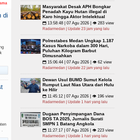
tama
Masyarakat Desak APH Bongkar
Penadah Kayu Hutan illegal di
 di
Karo hingga Aktor Intelektual
13:58:48 | 07 Agu 2026 | 👁 283 view
📅
Radarmedan | Update 23 jam yang lalu
Polrestabes Medan Ungkap 1.187
Kasus Narkoba dalam 300 Hari,
ng
Puluhan Kilogram Barbut
k
Dimusnahkan
15:06:44 | 07 Agu 2026 | 👁 62 view
📅
Radarmedan | Update 22 jam yang lalu
Dewan Usul BUMD Sumut Kelola
Rumput Laut Nias Utara dari Hulu
t
ke Hilir
11:45:12 | 07 Agu 2026 | 👁 196 view
📅
Radarmedan | Update 1 hari yang lalu
Dugaan Penyimpangan Dana
BOS TA 2025, Jurnalis Surati
SMPN 1 Batang Angkola
nten
 .
11:27:17 | 07 Agu 2026 | 👁 223 view
📅
Radarmedan | Update 1 hari yang lalu