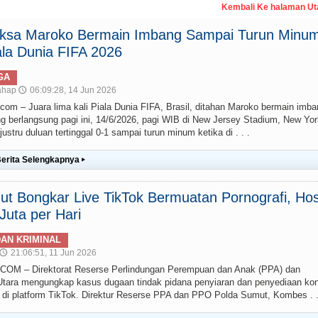
Kembali Ke halaman U
paksa Maroko Bermain Imbang Sampai Turun Minum
la Dunia FIFA 2026
GA
ahap
06:09:28, 14 Jun 2026
🕔
– Juara lima kali Piala Dunia FIFA, Brasil, ditahan Maroko bermain imba
g berlangsung pagi ini, 14/6/2026, pagi WIB di New Jersey Stadium, New Yor
stru duluan tertinggal 0-1 sampai turun minum ketika di . . .
erita Selengkapnya
▸
t Bongkar Live TikTok Bermuatan Pornografi, Hos
uta per Hari
AN KRIMINAL
21:06:51, 11 Jun 2026
🕔
 – Direktorat Reserse Perlindungan Perempuan dan Anak (PPA) dan
ara mengungkap kasus dugaan tindak pidana penyiaran dan penyediaan ko
g) di platform TikTok. Direktur Reserse PPA dan PPO Polda Sumut, Kombes . .