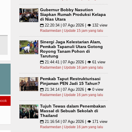
Gubernur Bobby Nasution
Siapkan Rumah Produksi Kelapa
di Nias Utara
22:20:34 | 07 Agu 2026 | 👁 132 view
📅
Radarmedan | Update 15 jam yang lalu
Sinergi Jaga Kelestarian Alam,
Pemkab Tapanuli Utara Gotong
Royong Tanam Pohon di
Tarutung
21:44:41 | 07 Agu 2026 | 👁 61 view
📅
Radarmedan | Update 16 jam yang lalu
Pemkab Taput Restrukturisasi
Pinjaman PEN Jadi 15 Tahun?
21:34:14 | 07 Agu 2026 | 👁 0 view
📅
Radarmedan | Update 16 jam yang lalu
book
Tujuh Tewas dalam Penembakan
Massal di Sebuah Sekolah di
Thailand
21:16:54 | 07 Agu 2026 | 👁 171 view
📅
Radarmedan | Update 16 jam yang lalu