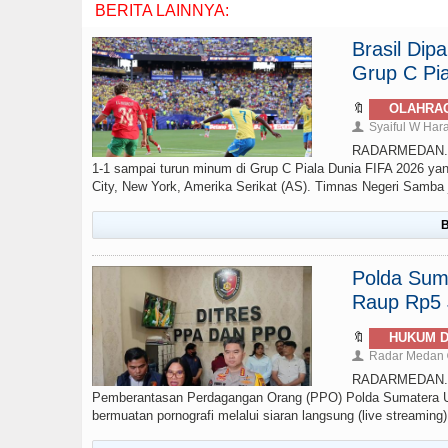
BERITA LAINNYA:
Brasil Di
Grup C Pia
🔖
OLAHRA
Syaiful W Har
👤
RADARMEDAN.com 
1-1 sampai turun minum di Grup C Piala Dunia FIFA 2026 yan
City, New York, Amerika Serikat (AS). Timnas Negeri Samba ju
B
Polda Sumu
Raup Rp5 J
🔖
HUKUM D
Radar Medan
👤
RADARMEDAN.COM
Pemberantasan Perdagangan Orang (PPO) Polda Sumatera Ut
bermuatan pornografi melalui siaran langsung (live streamin