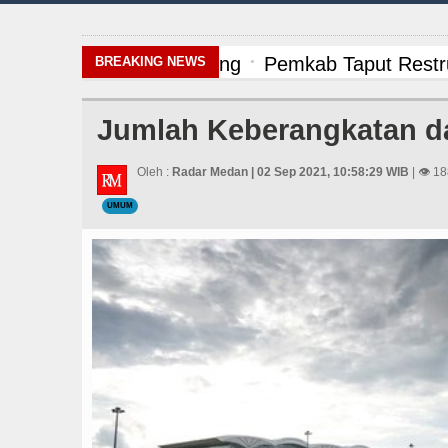
Pemkab Taput Restruktu
BREAKING NEWS
Masyarakat Desak APH Bo
Jumlah Keberangkatan d
Manchester City vs Atl
Oleh :
Radar Medan | 02 Sep 2021, 10:58:29 WIB
| 👁 18
Sinergi Jaga Kelestari
UMUM
Bayern Munich Menang T
Liverpool vs Monaco La
Gubernur Bobby Nasutio
Tujuh Tewas dalam Pene
Polrestabes Medan Ung