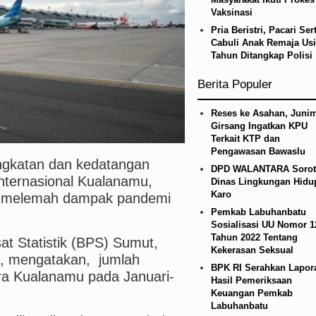
etico Madrid Persahabatan di Seoul Minggu 9 Agus
Vaksinasi
Pria Beristri, Pacari Ser
Cabuli Anak Remaja Usi
an Alam, Pemkab Tapanuli Utara Gotong Royong Ta
Tahun Ditangkap Polisi
Berita Populer
Reses ke Asahan, Junim
Girsang Ingatkan KPU
Terkait KTP dan
Pengawasan Bawaslu
katan dan kedatangan
DPD WALANTARA Sorot
nternasional Kualanamu,
Dinas Lingkungan Hidu
Karo
ih melemah dampak pandemi
Pemkab Labuhanbatu
Sosialisasi UU Nomor 1
Tahun 2022 Tentang
at Statistik (BPS) Sumut,
Kekerasan Seksual
9), mengatakan, jumlah
BPK RI Serahkan Lapor
a Kualanamu pada Januari-
Hasil Pemeriksaan
Keuangan Pemkab
Labuhanbatu