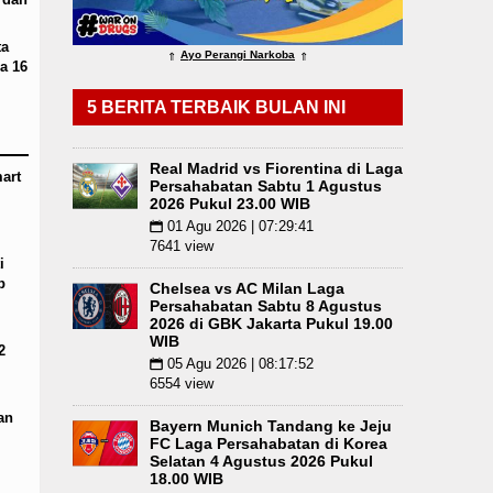
tus 2026 Pukul 18.00 WIB
Serapan Anggaran Tere
ta
Ayo Perangi Narkoba
⇑
⇑
a 16
nam Pohon di Tarutung
5 BERITA TERBAIK BULAN INI
Real Madrid vs Fiorentina di Laga
art
Persahabatan Sabtu 1 Agustus
2026 Pukul 23.00 WIB
01 Agu 2026 | 07:29:41
📅
7641 view
i
p
Chelsea vs AC Milan Laga
Persahabatan Sabtu 8 Agustus
2026 di GBK Jakarta Pukul 19.00
WIB
2
05 Agu 2026 | 08:17:52
📅
6554 view
an
Bayern Munich Tandang ke Jeju
FC Laga Persahabatan di Korea
Selatan 4 Agustus 2026 Pukul
18.00 WIB