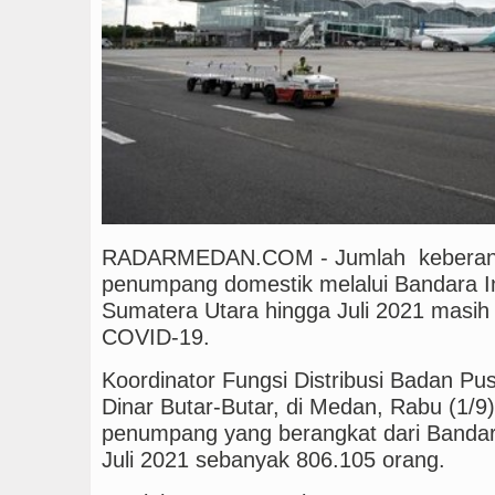
Manchester City vs Atl
Sinergi Jaga Kelestari
RADARMEDAN.COM - Jumlah keberang
penumpang domestik melalui Bandara I
Sumatera Utara hingga Juli 2021 mas
COVID-19.
Koordinator Fungsi Distribusi Badan Pus
Dinar Butar-Butar, di Medan, Rabu (1/
penumpang yang berangkat dari Bandar
Juli 2021 sebanyak 806.105 orang.