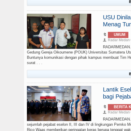
B
USU Dinil
Menag Tur
🔖
UMUM
Radar Medan
👤
RADARMEDAN.CO
Gedung Gereja Oikoumene (POUK) Universitas Sumatera Uta
Buntunya komunikasi dengan pihak kampus membuat Tim Huk
surat . . .
B
Lantik Ese
bagi Pejab
🔖
BERITA 
Radar Medan
👤
RADARMEDAN.COM
sejumlah pejabat eselon II, III dan IV di lingkungan Pemko M
Rico Waas memberikan peringatan keras berupa tenggat waktu 