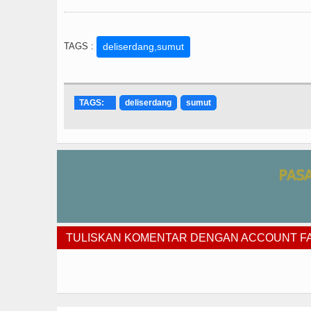
TAGS :
deliserdang,sumut
TAGS:
deliserdang
sumut
TULISKAN KOMENTAR DENGAN ACCOUNT 