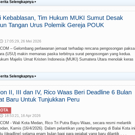
erita Selengkapnya
▸
ai Kebablasan, Tim Hukum MUKI Sumut Desak
un Tangan Urus Polemik Gereja POUK
17:05:29, 26 Mei 2026
🕔
M – Gelombang perlawanan jemaat terhadap rencana pengosongan paksa
ra (USU) makin memanas paska terbitnya surat pengosongan yang kedua.
um Majelis Umat Kristen Indonesia (MUKI) Sumatera Utara menolak keras
erita Selengkapnya
▸
lon II, III dan IV, Rico Waas Beri Deadline 6 Bulan
at Baru Untuk Tunjukkan Peru
KOTA
18:53:21, 16 Apr 2026
🕔
 - Wali Kota Medan, Rico Tri Putra Bayu Waas, secara resmi melantik
edan, Kamis (16/4/2026). Dalam pelantikan yang berlangsung di Balai Kota ini
(deadline) selama enam bulan bagi para pejabat yang baru dilantik . . .