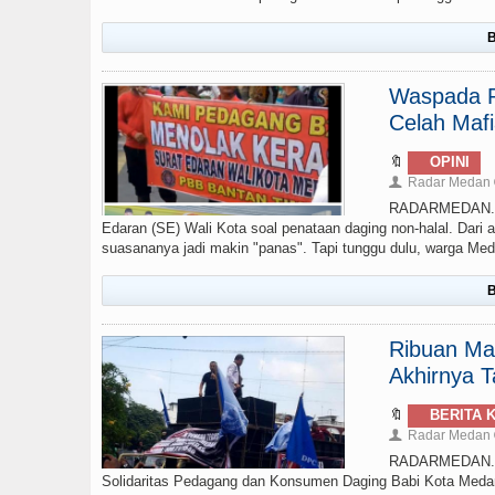
B
Waspada P
Celah Maf
🔖
OPINI
Radar Medan
👤
RADARMEDAN.COM 
Edaran (SE) Wali Kota soal penataan daging non-halal. Dari 
suasananya jadi makin "panas". Tapi tunggu dulu, warga Med
B
Ribuan Ma
Akhirnya T
🔖
BERITA 
Radar Medan
👤
RADARMEDAN.COM
Solidaritas Pedagang dan Konsumen Daging Babi Kota Med