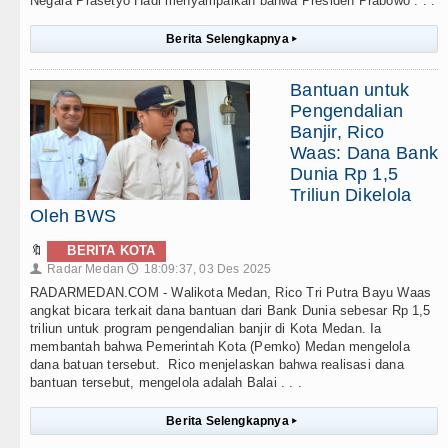
Negara Prasetyo Hadi menyampaikan bahwa Presiden Prabowo . . .
Berita Selengkapnya
▸
Bantuan untuk
Pengendalian
Banjir, Rico
Waas: Dana Bank
Dunia Rp 1,5
Triliun Dikelola
Oleh BWS
🔖
BERITA KOTA
Radar Medan
18:09:37, 03 Des 2025
👤
🕔
RADARMEDAN.COM - Walikota Medan, Rico Tri Putra Bayu Waas
angkat bicara terkait dana bantuan dari Bank Dunia sebesar Rp 1,5
triliun untuk program pengendalian banjir di Kota Medan. Ia
membantah bahwa Pemerintah Kota (Pemko) Medan mengelola
dana batuan tersebut. Rico menjelaskan bahwa realisasi dana
bantuan tersebut, mengelola adalah Balai . . .
Berita Selengkapnya
▸