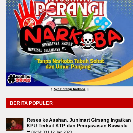
Ayo Perangi Narkoba
⇑
⇑
BERITA POPULER
Reses ke Asahan, Junimart Girsang Ingatkan
KPU Terkait KTP dan Pengawasan Bawaslu
06:34:33 | 12 Jan 2020
📅