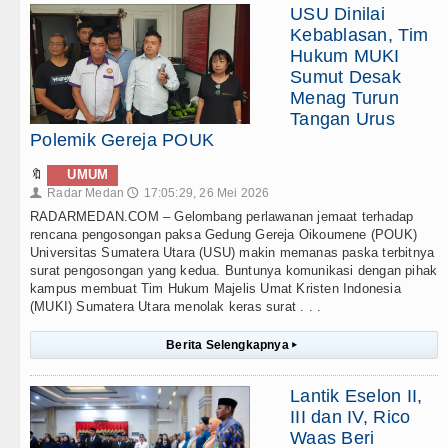
USU Dinilai
Kebablasan, Tim
Hukum MUKI
Sumut Desak
Menag Turun
Tangan Urus
Polemik Gereja POUK
🔖
UMUM
Radar Medan
17:05:29, 26 Mei 2026
👤
🕔
RADARMEDAN.COM – Gelombang perlawanan jemaat terhadap
rencana pengosongan paksa Gedung Gereja Oikoumene (POUK)
Universitas Sumatera Utara (USU) makin memanas paska terbitnya
surat pengosongan yang kedua. Buntunya komunikasi dengan pihak
kampus membuat Tim Hukum Majelis Umat Kristen Indonesia
(MUKI) Sumatera Utara menolak keras surat . . .
Berita Selengkapnya
▸
Lantik Eselon II,
III dan IV, Rico
Waas Beri