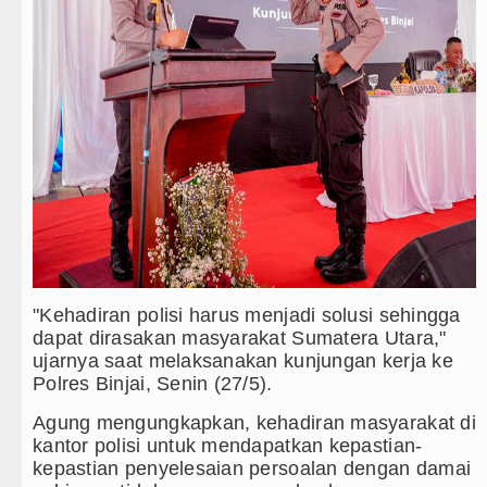
Era Baru Pengobatan Pasien Kanker Paru di Ind
Rico Waas Nonaktifkan Lurah AUR, Tegaskan T
Sebut LSL Pengidap HIV/AIDS di Jawa Barat Se
Juventus vs Inter Milan Persahabatan di Optus 
Real Madrid Tandang ke Ferencvaros Persahaba
"Kehadiran polisi harus menjadi solusi sehingga
dapat dirasakan masyarakat Sumatera Utara,"
ujarnya saat melaksanakan kunjungan kerja ke
Polres Binjai, Senin (27/5).
Agung mengungkapkan, kehadiran masyarakat di
kantor polisi untuk mendapatkan kepastian-
kepastian penyelesaian persoalan dengan damai