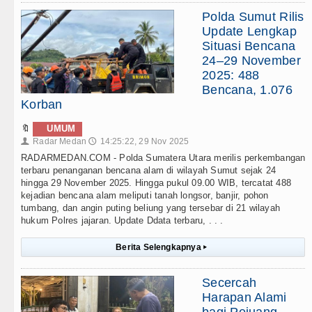
Polda Sumut Rilis
Update Lengkap
Situasi Bencana
24–29 November
2025: 488
Bencana, 1.076
Korban
🔖
UMUM
Radar Medan
14:25:22, 29 Nov 2025
👤
🕔
RADARMEDAN.COM - Polda Sumatera Utara merilis perkembangan
terbaru penanganan bencana alam di wilayah Sumut sejak 24
hingga 29 November 2025. Hingga pukul 09.00 WIB, tercatat 488
kejadian bencana alam meliputi tanah longsor, banjir, pohon
tumbang, dan angin puting beliung yang tersebar di 21 wilayah
hukum Polres jajaran. Update Ddata terbaru, . . .
Berita Selengkapnya
▸
Secercah
Harapan Alami