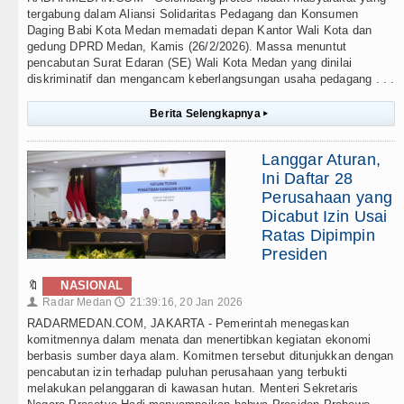
tergabung dalam Aliansi Solidaritas Pedagang dan Konsumen
Daging Babi Kota Medan memadati depan Kantor Wali Kota dan
gedung DPRD Medan, Kamis (26/2/2026). Massa menuntut
pencabutan Surat Edaran (SE) Wali Kota Medan yang dinilai
diskriminatif dan mengancam keberlangsungan usaha pedagang . . .
Berita Selengkapnya
▸
Langgar Aturan,
Ini Daftar 28
Perusahaan yang
Dicabut Izin Usai
Ratas Dipimpin
Presiden
🔖
NASIONAL
Radar Medan
21:39:16, 20 Jan 2026
👤
🕔
RADARMEDAN.COM, JAKARTA - Pemerintah menegaskan
komitmennya dalam menata dan menertibkan kegiatan ekonomi
berbasis sumber daya alam. Komitmen tersebut ditunjukkan dengan
pencabutan izin terhadap puluhan perusahaan yang terbukti
melakukan pelanggaran di kawasan hutan. Menteri Sekretaris