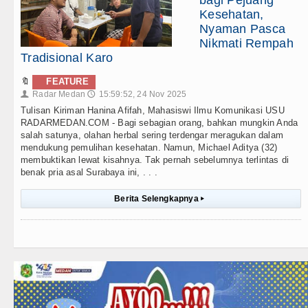
bagi Pejuang
Kesehatan,
Nyaman Pasca
Nikmati Rempah
Tradisional Karo
🔖
FEATURE
Radar Medan
15:59:52, 24 Nov 2025
👤
🕔
Tulisan Kiriman Hanina Afifah, Mahasiswi Ilmu Komunikasi USU
RADARMEDAN.COM - Bagi sebagian orang, bahkan mungkin Anda
salah satunya, olahan herbal sering terdengar meragukan dalam
mendukung pemulihan kesehatan. Namun, Michael Aditya (32)
membuktikan lewat kisahnya. Tak pernah sebelumnya terlintas di
benak pria asal Surabaya ini, . . .
Berita Selengkapnya
▸