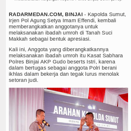
Era Baru Pengobatan Pasien Kanker Paru di Ind
RADARMEDAN.COM, BINJAI
- Kapolda Sumut,
Irjen Pol Agung Setya Imam Effendi, kembali
Rico Waas Nonaktifkan Lurah AUR, Tegaskan T
memberangkatkan anggotanya untuk
melaksanakan ibadah umroh di Tanah Suci
Sebut LSL Pengidap HIV/AIDS di Jawa Barat Se
Makkah sebagai bentuk apresiasi.
Juventus vs Inter Milan Persahabatan di Optus 
Kali ini, Anggota yang diberangkatkannya
melaksanakan ibadah umroh itu Kasat Sabhara
Real Madrid Tandang ke Ferencvaros Persahaba
Polres Binjai AKP Gudo beserts Istri, karena
dalam bertugas sebagai anggota Polri berani
Bupati Taput Sambut Kunjungan Kapolda Sumut H
ikhlas dalam bekerja dan tegak lurus menolak
setoran judi.
PD AIJ Sumut Kembali Amankan Aset Pemprov di
Bupati Toba Lantik 39 Pejabat, Tekankan Integri
LGB Minus T dan Q Sebagai Orientasi Seksual H
Danrem 011 Lilawangsa Brigjen TNI Ali Imran 
Aceh