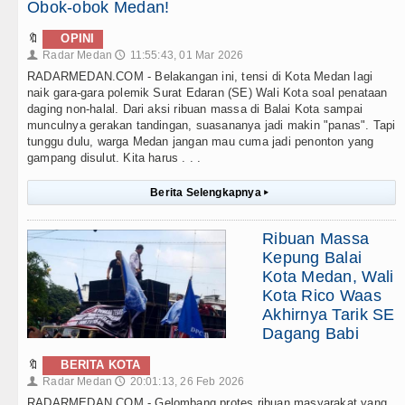
Obok-obok Medan!
🔖
OPINI
Radar Medan
11:55:43, 01 Mar 2026
👤
🕔
RADARMEDAN.COM - Belakangan ini, tensi di Kota Medan lagi
naik gara-gara polemik Surat Edaran (SE) Wali Kota soal penataan
daging non-halal. Dari aksi ribuan massa di Balai Kota sampai
munculnya gerakan tandingan, suasananya jadi makin "panas". Tapi
tunggu dulu, warga Medan jangan mau cuma jadi penonton yang
gampang disulut. Kita harus . . .
Berita Selengkapnya
▸
Ribuan Massa
Kepung Balai
Kota Medan, Wali
Kota Rico Waas
Akhirnya Tarik SE
Dagang Babi
🔖
BERITA KOTA
Radar Medan
20:01:13, 26 Feb 2026
👤
🕔
RADARMEDAN.COM - Gelombang protes ribuan masyarakat yang