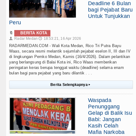
Deadline 6 Bulan
bagi Pejabat Baru
Untuk Tunjukkan
Peru
🔖
BERITA KOTA
Radar Medan
18:53:21, 16 Apr 2026
👤
🕔
RADARMEDAN.COM - Wali Kota Medan, Rico Tri Putra Bayu
Waas, secara resmi melantik sejumlah pejabat eselon II, III dan IV
di lingkungan Pemko Medan, Kamis (16/4/2026). Dalam pelantikan
yang berlangsung di Balai Kota ini, Rico Waas memberikan
peringatan keras berupa tenggat waktu (deadline) selama enam
bulan bagi para pejabat yang baru dilantik . . .
Berita Selengkapnya
▸
Waspada
Penunggang
Gelap di Balik Isu
Babi: Jangan
Kasih Celah
Mafia Narkoba