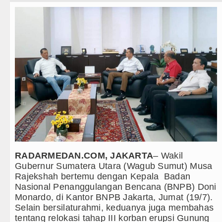
Teknologi
Duta Genre Harus Jadi Penggera
Internasional
Peringati Hari Anak 2026, TP PK
Wisata
Dugaan Penyimpangan Dana BOS 
TIPS dan TRIK
Risiko Tertular HIV/AIDS Melal
+ Lainnya
Bertekad Pulang Mantan PM Ban
Video
PSG vs Manchester United Laga 
Kesehatan
Juventus vs Inter Milan Persaha
Kuliner
Real Madrid Tandang ke Ferencv
RADARMEDAN.COM, JAKARTA
– Wakil
Gubernur Sumatera Utara (Wagub Sumut) Musa
Siraman Rohani
Bupati Taput Sambut Kunjungan K
Rajekshah bertemu dengan Kepala Badan
Nasional Penanggulangan Bencana (BNPB) Doni
Gubsu Bobby Prioritaskan Infrast
Monardo, di Kantor BNPB Jakarta, Jumat (19/7).
Selain bersilaturahmi, keduanya juga membahas
Duta Genre Harus Jadi Penggera
tentang relokasi tahap III korban erupsi Gunung