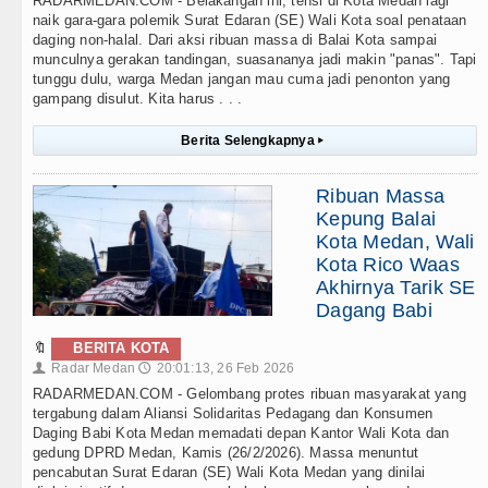
RADARMEDAN.COM - Belakangan ini, tensi di Kota Medan lagi
naik gara-gara polemik Surat Edaran (SE) Wali Kota soal penataan
daging non-halal. Dari aksi ribuan massa di Balai Kota sampai
munculnya gerakan tandingan, suasananya jadi makin "panas". Tapi
tunggu dulu, warga Medan jangan mau cuma jadi penonton yang
gampang disulut. Kita harus . . .
Berita Selengkapnya
▸
Ribuan Massa
Kepung Balai
Kota Medan, Wali
Kota Rico Waas
Akhirnya Tarik SE
Dagang Babi
🔖
BERITA KOTA
Radar Medan
20:01:13, 26 Feb 2026
👤
🕔
RADARMEDAN.COM - Gelombang protes ribuan masyarakat yang
tergabung dalam Aliansi Solidaritas Pedagang dan Konsumen
Daging Babi Kota Medan memadati depan Kantor Wali Kota dan
gedung DPRD Medan, Kamis (26/2/2026). Massa menuntut
pencabutan Surat Edaran (SE) Wali Kota Medan yang dinilai