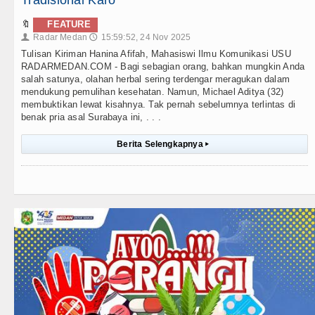
Tradisional Karo
🔖
FEATURE
Radar Medan
15:59:52, 24 Nov 2025
👤
🕔
Tulisan Kiriman Hanina Afifah, Mahasiswi Ilmu Komunikasi USU
RADARMEDAN.COM - Bagi sebagian orang, bahkan mungkin Anda
salah satunya, olahan herbal sering terdengar meragukan dalam
mendukung pemulihan kesehatan. Namun, Michael Aditya (32)
membuktikan lewat kisahnya. Tak pernah sebelumnya terlintas di
benak pria asal Surabaya ini, . . .
Berita Selengkapnya
▸