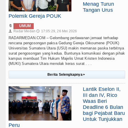
Menag Turun
Tangan Urus
Polemik Gereja POUK
🔖
UMUM
Radar Medan
17:05:29, 26 Mei 2026
👤
🕔
RADARMEDAN.COM – Gelombang perlawanan jemaat terhadap
rencana pengosongan paksa Gedung Gereja Oikoumene (POUK)
Universitas Sumatera Utara (USU) makin memanas paska terbitnya
surat pengosongan yang kedua. Buntunya komunikasi dengan pihak
kampus membuat Tim Hukum Majelis Umat Kristen Indonesia
(MUKI) Sumatera Utara menolak keras surat . . .
Berita Selengkapnya
▸
Lantik Eselon II,
III dan IV, Rico
Waas Beri
Deadline 6 Bulan
bagi Pejabat Baru
Untuk Tunjukkan
Peru