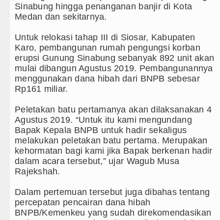
Sinabung hingga penanganan banjir di Kota
Peringati Hari Anak 2026, TP PK
Medan dan sekitarnya.
Dugaan Penyimpangan Dana BOS 
Untuk relokasi tahap III di Siosar, Kabupaten
Karo, pembangunan rumah pengungsi korban
Risiko Tertular HIV/AIDS Melal
erupsi Gunung Sinabung sebanyak 892 unit akan
mulai dibangun Agustus 2019. Pembangunannya
Bertekad Pulang Mantan PM Ban
menggunakan dana hibah dari BNPB sebesar
Rp161 miliar.
PSG vs Manchester United Laga 
Peletakan batu pertamanya akan dilaksanakan 4
Juventus vs Inter Milan Persaha
Agustus 2019. “Untuk itu kami mengundang
Bapak Kepala BNPB untuk hadir sekaligus
Real Madrid Tandang ke Ferencv
melakukan peletakan batu pertama. Merupakan
kehormatan bagi kami jika Bapak berkenan hadir
Bupati Taput Sambut Kunjungan K
dalam acara tersebut,” ujar Wagub Musa
Rajekshah.
Gubsu Bobby Prioritaskan Infrast
Dalam pertemuan tersebut juga dibahas tentang
Duta Genre Harus Jadi Penggera
percepatan pencairan dana hibah
BNPB/Kemenkeu yang sudah direkomendasikan