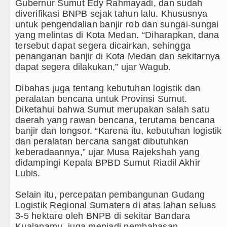
Peringati Hari Anak 2026, TP PK
Gubernur Sumut Edy Rahmayadi, dan sudah
diverifikasi BNPB sejak tahun lalu. Khususnya
Dugaan Penyimpangan Dana BOS 
untuk pengendalian banjir rob dan sungai-sungai
yang melintas di Kota Medan. “Diharapkan, dana
Risiko Tertular HIV/AIDS Melal
tersebut dapat segera dicairkan, sehingga
penanganan banjir di Kota Medan dan sekitarnya
Bertekad Pulang Mantan PM Ban
dapat segera dilakukan,” ujar Wagub.
Dibahas juga tentang kebutuhan logistik dan
peralatan bencana untuk Provinsi Sumut.
Diketahui bahwa Sumut merupakan salah satu
daerah yang rawan bencana, terutama bencana
banjir dan longsor. “Karena itu, kebutuhan logistik
dan peralatan bercana sangat dibutuhkan
keberadaannya,” ujar Musa Rajekshah yang
didampingi Kepala BPBD Sumut Riadil Akhir
Lubis.
Selain itu, percepatan pembangunan Gudang
Logistik Regional Sumatera di atas lahan seluas
3-5 hektare oleh BNPB di sekitar Bandara
Kualanamu, juga menjadi pembahasan.