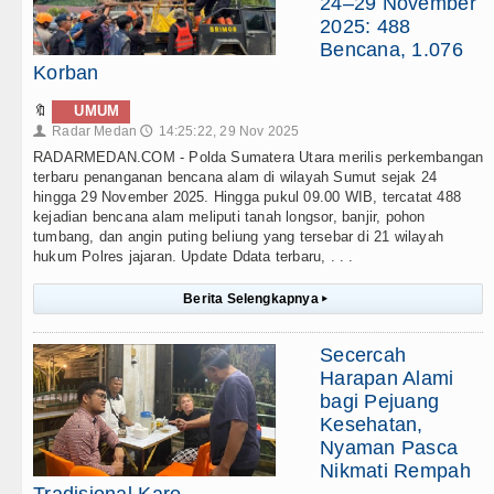
24–29 November
2025: 488
Bencana, 1.076
Korban
🔖
UMUM
Radar Medan
14:25:22, 29 Nov 2025
👤
🕔
RADARMEDAN.COM - Polda Sumatera Utara merilis perkembangan
terbaru penanganan bencana alam di wilayah Sumut sejak 24
hingga 29 November 2025. Hingga pukul 09.00 WIB, tercatat 488
kejadian bencana alam meliputi tanah longsor, banjir, pohon
tumbang, dan angin puting beliung yang tersebar di 21 wilayah
hukum Polres jajaran. Update Ddata terbaru, . . .
Berita Selengkapnya
▸
Secercah
Harapan Alami
bagi Pejuang
Kesehatan,
Nyaman Pasca
Nikmati Rempah