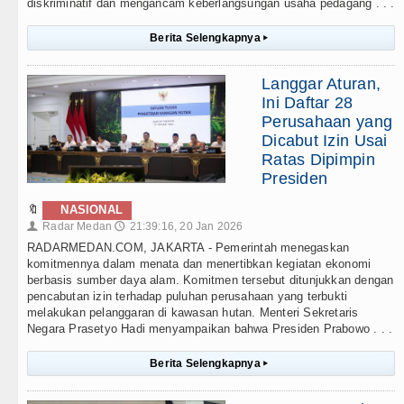
diskriminatif dan mengancam keberlangsungan usaha pedagang . . .
Berita Selengkapnya
▸
Langgar Aturan,
Ini Daftar 28
Perusahaan yang
Dicabut Izin Usai
Ratas Dipimpin
Presiden
🔖
NASIONAL
Radar Medan
21:39:16, 20 Jan 2026
👤
🕔
RADARMEDAN.COM, JAKARTA - Pemerintah menegaskan
komitmennya dalam menata dan menertibkan kegiatan ekonomi
berbasis sumber daya alam. Komitmen tersebut ditunjukkan dengan
pencabutan izin terhadap puluhan perusahaan yang terbukti
melakukan pelanggaran di kawasan hutan. Menteri Sekretaris
Negara Prasetyo Hadi menyampaikan bahwa Presiden Prabowo . . .
Berita Selengkapnya
▸