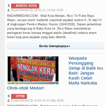
🔖
BERITA KOTA
Radar Medan
18:53:21, 16 Apr 2026
👤
🕔
RADARMEDAN.COM - Wali Kota Medan, Rico Tri Putra Bayu
Waas, secara resmi melantik sejumlah pejabat eselon II, III dan IV
di lingkungan Pemko Medan, Kamis (16/4/2026). Dalam pelantikan
yang berlangsung di Balai Kota ini, Rico Waas memberikan
peringatan keras berupa tenggat waktu (deadline) selama enam
bulan bagi para pejabat yang baru dilantik . . .
Berita Selengkapnya
▸
Waspada
Penunggang
Gelap di Balik Isu
Babi: Jangan
Kasih Celah
Mafia Narkoba
Obok-obok Medan!
🔖
OPINI
Radar Medan
11:55:43, 01 Mar 2026
👤
🕔