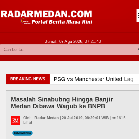
Siantar-Simalungun
Kabupaten Karo
Pakpak Bharat
Jumat, 07 Agu 2026,
07:21:41
Kabupaten Simalungun
Metropolitan
TNI POLRI
PSG vs Manchester United Laga 
BREAKING NEWS
Hukum dan Kriminal
Juventus vs Inter Milan Persaha
Masalah Sinabubng Hingga Banjir
Politik
Real Madrid Tandang ke Ferencv
Medan Dibawa Wagub ke BNPB
Hiburan
Bupati Taput Sambut Kunjungan K
Oleh :
Radar Medan | 20 Jul 2019, 08:29:01 WIB
| 👁 1615
Lihat
Olahraga
Gubsu Bobby Prioritaskan Infrast
SEKITAR KITA