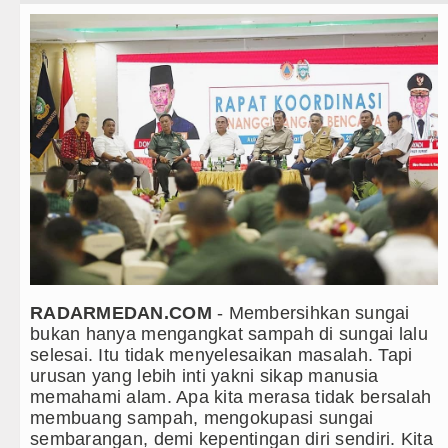
Teknologi
Bikin Resah Warga, 22 Motor Berknalpot Brong Diama
Internasional
Akses Jalan ke Pemandian Air Panas Doulu Diblokir 
Wisata
Dayang Nan Tujuh Menggetarkan Gedung Kesenian Ja
TIPS dan TRIK
Transnusa Resmikan Penerbangan Langsung Rute Ja
+ Lainnya
Juventus vs Palermo Laga Persahabatan di Perth Sel
Video
Arsenal Juara Emirates Cup Menang Adu Penalti Law
Kesehatan
Liverpool Ditekuk Monaco pada Laga Persahabatan di 
Kuliner
Manchester City Bangkit untuk Tumbangkan Atletico M
RADARMEDAN.COM
- Membersihkan sungai
bukan hanya mengangkat sampah di sungai lalu
Siraman Rohani
Bobby Nasution Siapkan Beasiswa Perkuat SDM Kese
selesai. Itu tidak menyelesaikan masalah. Tapi
urusan yang lebih inti yakni sikap manusia
Kasus Penutupan Gereja Lapor Polisi, Jemaat POUK 
memahami alam. Apa kita merasa tidak bersalah
membuang sampah, mengokupasi sungai
Bikin Resah Warga, 22 Motor Berknalpot Brong Diama
sembarangan, demi kepentingan diri sendiri. Kita