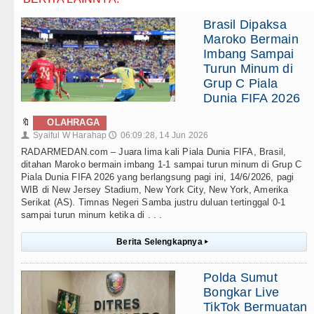
Brasil Dipaksa
Maroko Bermain
Imbang Sampai
Turun Minum di
Grup C Piala
Dunia FIFA 2026
🔖
OLAHRAGA
Syaiful W Harahap
06:09:28, 14 Jun 2026
👤
🕔
RADARMEDAN.com – Juara lima kali Piala Dunia FIFA, Brasil,
ditahan Maroko bermain imbang 1-1 sampai turun minum di Grup C
Piala Dunia FIFA 2026 yang berlangsung pagi ini, 14/6/2026, pagi
WIB di New Jersey Stadium, New York City, New York, Amerika
Serikat (AS). Timnas Negeri Samba justru duluan tertinggal 0-1
sampai turun minum ketika di . . .
Berita Selengkapnya
▸
Polda Sumut
Bongkar Live
TikTok Bermuatan