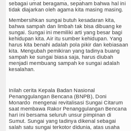
sebagai umat beragama, sepaham bahwa hal ini
Akses Jalan ke Pemandian Air Panas Doulu Diblokir 
tidak diajarkan oleh agama kita masing masing.
Membersihkan sungai butuh kesadaran kita,
Dayang Nan Tujuh Menggetarkan Gedung Kesenian Ja
bahwa sampah dan limbah tak bisa dibuang ke
sungai. Sungai ini memiliki arti yang besar bagi
Transnusa Resmikan Penerbangan Langsung Rute Ja
kehidupan kita. Air itu sumber kehidupan. Yang
harus kita benahi adalah pola pikir dan kebiasaan
Juventus vs Palermo Laga Persahabatan di Perth Sel
kita. Mengubah pemikiran yang tadinya buang
sampah ke sungai biasa saja, harus diubah
Arsenal Juara Emirates Cup Menang Adu Penalti Law
menjadi membuang sampah ke sungai adalah
kesalahan.
Liverpool Ditekuk Monaco pada Laga Persahabatan di 
Manchester City Bangkit untuk Tumbangkan Atletico M
Inilah cerita Kepala Badan Nasional
Bobby Nasution Siapkan Beasiswa Perkuat SDM Kese
Penanggulangan Bencana (BNPB), Doni
Monardo mengenai revitalisasi Sungai Citarum
Kasus Penutupan Gereja Lapor Polisi, Jemaat POUK 
saat membawa Rakor Penanggulangan Bencana
hari ini bersama seluruh unsur pimpinan di
Bikin Resah Warga, 22 Motor Berknalpot Brong Diama
Sumut. Sungai yang tadinya dikenal sebagai
salah satu sungai terkotor didunia, atas usaha