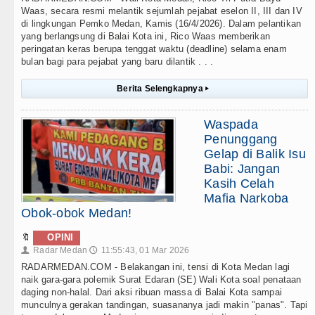
Waas, secara resmi melantik sejumlah pejabat eselon II, III dan IV
di lingkungan Pemko Medan, Kamis (16/4/2026). Dalam pelantikan
yang berlangsung di Balai Kota ini, Rico Waas memberikan
peringatan keras berupa tenggat waktu (deadline) selama enam
bulan bagi para pejabat yang baru dilantik . . .
Berita Selengkapnya
▸
Waspada
Penunggang
Gelap di Balik Isu
Babi: Jangan
Kasih Celah
Mafia Narkoba
Obok-obok Medan!
🔖
OPINI
Radar Medan
11:55:43, 01 Mar 2026
👤
🕔
RADARMEDAN.COM - Belakangan ini, tensi di Kota Medan lagi
naik gara-gara polemik Surat Edaran (SE) Wali Kota soal penataan
daging non-halal. Dari aksi ribuan massa di Balai Kota sampai
munculnya gerakan tandingan, suasananya jadi makin "panas". Tapi