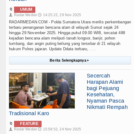
🔖
UMUM
Radar Medan
14:25:22, 29 Nov 2025
👤
🕔
RADARMEDAN.COM - Polda Sumatera Utara merilis perkembangan
terbaru penanganan bencana alam di wilayah Sumut sejak 24
hingga 29 November 2025. Hingga pukul 09.00 WIB, tercatat 488
kejadian bencana alam meliputi tanah longsor, banjir, pohon
tumbang, dan angin puting beliung yang tersebar di 21 wilayah
hukum Polres jajaran. Update Ddata terbaru, . . .
Berita Selengkapnya
▸
Secercah
Harapan Alami
bagi Pejuang
Kesehatan,
Nyaman Pasca
Nikmati Rempah
Tradisional Karo
🔖
FEATURE
Radar Medan
15:59:52, 24 Nov 2025
👤
🕔