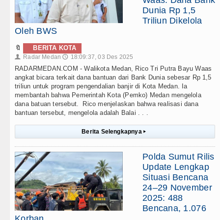
Waas: Dana Bank
Dunia Rp 1,5
Triliun Dikelola
Oleh BWS
🔖
BERITA KOTA
Radar Medan
18:09:37, 03 Des 2025
👤
🕔
RADARMEDAN.COM - Walikota Medan, Rico Tri Putra Bayu Waas
angkat bicara terkait dana bantuan dari Bank Dunia sebesar Rp 1,5
triliun untuk program pengendalian banjir di Kota Medan. Ia
membantah bahwa Pemerintah Kota (Pemko) Medan mengelola
dana batuan tersebut. Rico menjelaskan bahwa realisasi dana
bantuan tersebut, mengelola adalah Balai . . .
Berita Selengkapnya
▸
Polda Sumut Rilis
Update Lengkap
Situasi Bencana
24–29 November
2025: 488
Bencana, 1.076
Korban