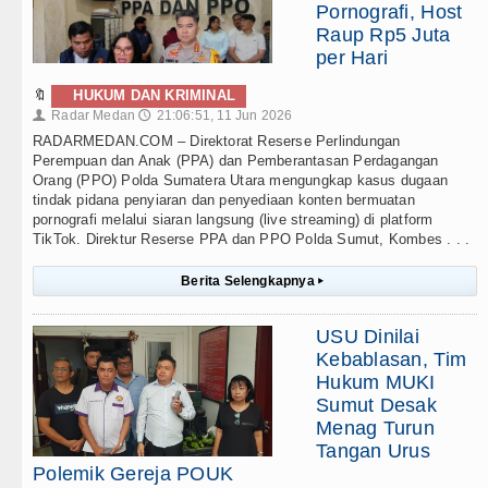
Pornografi, Host
Raup Rp5 Juta
per Hari
🔖
HUKUM DAN KRIMINAL
Radar Medan
21:06:51, 11 Jun 2026
👤
🕔
RADARMEDAN.COM – Direktorat Reserse Perlindungan
Perempuan dan Anak (PPA) dan Pemberantasan Perdagangan
Orang (PPO) Polda Sumatera Utara mengungkap kasus dugaan
tindak pidana penyiaran dan penyediaan konten bermuatan
pornografi melalui siaran langsung (live streaming) di platform
TikTok. Direktur Reserse PPA dan PPO Polda Sumut, Kombes . . .
Berita Selengkapnya
▸
USU Dinilai
Kebablasan, Tim
Hukum MUKI
Sumut Desak
Menag Turun
Tangan Urus
Polemik Gereja POUK