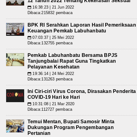
12 Tahun 2022 Tentang Kekerasan Seksual
16:38:23 | 21 Jun 2022
📅
Dibaca:215832 pembaca
BPK RI Serahkan Laporan Hasil Pemeriksaan
Keuangan Pemkab Labuhanbatu
07:03:37 | 25 Mei 2022
📅
Dibaca:132755 pembaca
Pemkab Labuhanbatu Bersama BPJS
Tanjungbalai Rapat Guna Tingkatkan
Pelayanan Kesehatan
19:36:14 | 24 Mei 2022
📅
Dibaca:131263 pembaca
Ini Ciri-ciri Virus Corona, Dirasakan Penderita
COVID-19 Hari ke Hari
10:31:08 | 21 Mar 2020
📅
Dibaca:112727 pembaca
Temui Mentan, Bupati Samosir Minta
Dukungan Program Pengembangan
Pertanian