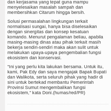
Akses Jalan ke Pemandian Air Panas Doulu Diblokir 
dan kerjasama yang tepat guna mampu
menyelesaikan masalah sampah dan
Dayang Nan Tujuh Menggetarkan Gedung Kesenian Ja
membersihkan Citarum hingga bersih.
Solusi permasalahan lingkungan terkait
Transnusa Resmikan Penerbangan Langsung Rute Ja
normalisasi sungai, hanya bisa diselesaikan
dengan sinergitas dan konsep kesatuan
Juventus vs Palermo Laga Persahabatan di Perth Sel
komando. Menurut pengalaman beliau, apabila
masing-masing dinas atau pihak terkait masih
bekerja sendiri-sendiri maka akan sulit untuk
melakukan upaya-upaya pengembalian fungsi
ekosistem dan konservasi.
"Ini yang perlu kita lakukan bersama. Untuk itu,
kami, Pak Edy dan saya mengajak Bapak Bupati
dan Walikota, serta seluruh pihak yang hadir di
sini untuk bertekad membantu Pemerintah
Provinsi Sumut mengembalikan fungsi
ekosistem," kata Doni.(humas/red/PR)