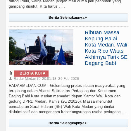
tunggu dulu, warga Medan jangan mau cuma jadi penonton yang
gampang disulut. Kita harus . . .
Berita Selengkapnya
▸
Ribuan Massa
Kepung Balai
Kota Medan, Wali
Kota Rico Waas
Akhirnya Tarik SE
Dagang Babi
🔖
BERITA KOTA
Radar Medan
20:01:13, 26 Feb 2026
👤
🕔
RADARMEDAN.COM - Gelombang protes ribuan masyarakat yang
tergabung dalam Aliansi Solidaritas Pedagang dan Konsumen
Daging Babi Kota Medan memadati depan Kantor Wali Kota dan
gedung DPRD Medan, Kamis (26/2/2026). Massa menuntut
pencabutan Surat Edaran (SE) Wali Kota Medan yang dinilai
diskriminatif dan mengancam keberlangsungan usaha pedagang . . .
Berita Selengkapnya
▸