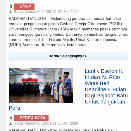
🔖
UMUM
Radar Medan
17:05:29, 26 Mei 2026
👤
🕔
RADARMEDAN.COM – Gelombang perlawanan jemaat terhadap
rencana pengosongan paksa Gedung Gereja Oikoumene (POUK)
Universitas Sumatera Utara (USU) makin memanas paska terbitnya
surat pengosongan yang kedua. Buntunya komunikasi dengan pihak
kampus membuat Tim Hukum Majelis Umat Kristen Indonesia
(MUKI) Sumatera Utara menolak keras surat . . .
Berita Selengkapnya
▸
Lantik Eselon II,
III dan IV, Rico
Waas Beri
Deadline 6 Bulan
bagi Pejabat Baru
Untuk Tunjukkan
Peru
🔖
BERITA KOTA
Radar Medan
18:53:21, 16 Apr 2026
👤
🕔
RADARMEDAN.COM - Wali Kota Medan, Rico Tri Putra Bayu