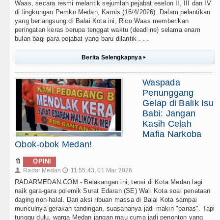
Waas, secara resmi melantik sejumlah pejabat eselon II, III dan IV
di lingkungan Pemko Medan, Kamis (16/4/2026). Dalam pelantikan
yang berlangsung di Balai Kota ini, Rico Waas memberikan
peringatan keras berupa tenggat waktu (deadline) selama enam
bulan bagi para pejabat yang baru dilantik . . .
Berita Selengkapnya
▸
Waspada
Penunggang
Gelap di Balik Isu
Babi: Jangan
Kasih Celah
Mafia Narkoba
Obok-obok Medan!
🔖
OPINI
Radar Medan
11:55:43, 01 Mar 2026
👤
🕔
RADARMEDAN.COM - Belakangan ini, tensi di Kota Medan lagi
naik gara-gara polemik Surat Edaran (SE) Wali Kota soal penataan
daging non-halal. Dari aksi ribuan massa di Balai Kota sampai
munculnya gerakan tandingan, suasananya jadi makin "panas". Tapi
tunggu dulu, warga Medan jangan mau cuma jadi penonton yang