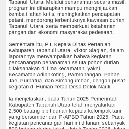
Tapanuli Utara. Melalui penanaman secara masif,
 Pengidap HIV/AIDS di Jawa Barat Sebagai Gay Sala
program ini diharapkan mampu menghijaukan
kembali lahan kritis, meningkatkan pendapatan
ibungkam Real Betis pada Laga Persahabatan di Dubli
petani, mendorong terbentuknya kawasan durian
Tapanuli Utara, serta memperkuat ketahanan
umbang Ditekuk Juventus pada Laga Persahabatan di
pangan dan ekonomi masyarakat pedesaan.
put Sambut Kunjungan Kapolda Sumut Hadiri Revitalis
‎Sementara itu, Plt. Kepala Dinas Pertanian
Kabupaten Tapanuli Utara, Viktor Siagian, dalam
mut Kembali Amankan Aset Pemprov di Binjai
laporannya menyampaikan bahwa kegiatan
pencanangan penanaman sejuta pohon durian
dilaksanakan di lima kecamatan, yakni
Kecamatan Adiankoting, Parmonangan, Pahae
Jae, Purbatua, dan Simangumban, dengan pusat
kegiatan di Hunian Tetap Desa Dolok Nauli.
‎Ia menjelaskan, pada Tahun 2025 Pemerintah
Kabupaten Tapanuli Utara telah menyalurkan
2.500 batang bibit durian kepada kelompok tani
yang bersumber dari P-APBD Tahun 2025. Pada
kegiatan pencanangan hari ini ditanam sebanyak