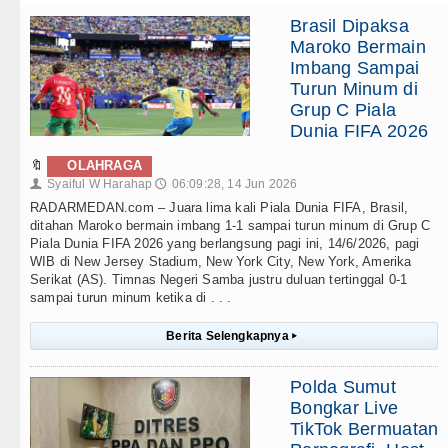
Brasil Dipaksa
Maroko Bermain
Imbang Sampai
Turun Minum di
Grup C Piala
Dunia FIFA 2026
🔖
OLAHRAGA
Syaiful W Harahap
06:09:28, 14 Jun 2026
👤
🕔
RADARMEDAN.com – Juara lima kali Piala Dunia FIFA, Brasil,
ditahan Maroko bermain imbang 1-1 sampai turun minum di Grup C
Piala Dunia FIFA 2026 yang berlangsung pagi ini, 14/6/2026, pagi
WIB di New Jersey Stadium, New York City, New York, Amerika
Serikat (AS). Timnas Negeri Samba justru duluan tertinggal 0-1
sampai turun minum ketika di . . .
Berita Selengkapnya
▸
Polda Sumut
Bongkar Live
TikTok Bermuatan