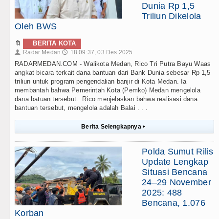
Dunia Rp 1,5
Triliun Dikelola
Oleh BWS
🔖
BERITA KOTA
Radar Medan
18:09:37, 03 Des 2025
👤
🕔
RADARMEDAN.COM - Walikota Medan, Rico Tri Putra Bayu Waas
angkat bicara terkait dana bantuan dari Bank Dunia sebesar Rp 1,5
triliun untuk program pengendalian banjir di Kota Medan. Ia
membantah bahwa Pemerintah Kota (Pemko) Medan mengelola
dana batuan tersebut. Rico menjelaskan bahwa realisasi dana
bantuan tersebut, mengelola adalah Balai . . .
Berita Selengkapnya
▸
Polda Sumut Rilis
Update Lengkap
Situasi Bencana
24–29 November
2025: 488
Bencana, 1.076
Korban