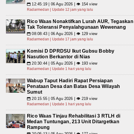
12:45:19 | 06 Agu 2026 | 👁 154 view
📅
Radarmedan | Update 12 jam yang lalu
Rico Waas Nonaktifkan Lurah AUR, Tegaskan
Tak Toleransi Penyalahgunaan Wewenang
08:08:43 | 06 Agu 2026 | 👁 129 view
📅
Radarmedan | Update 17 jam yang lalu
Komisi D DPRDSU Ikut Gubsu Bobby
Nasution Berkantor di Nias
20:30:44 | 05 Agu 2026 | 👁 193 view
📅
Radarmedan | Update 1 hari yang lalu
Wabup Taput Hadiri Rapat Persiapan
Penataan Desa dan Batas Desa Wilayah
Sumut
20:15:55 | 05 Agu 2026 | 👁 219 view
📅
Radarmedan | Update 1 hari yang lalu
Rico Waas Tinjau Rehabilitasi 3 RTLH di
Medan Tuntungan, 213 Unit Ditargetkan
Rampung
20:05:13 | 05 Agu 2026 | 👁 177 view
📅