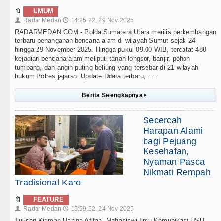
🔖
UMUM
Radar Medan
14:25:22, 29 Nov 2025
👤
🕔
RADARMEDAN.COM - Polda Sumatera Utara merilis perkembangan
terbaru penanganan bencana alam di wilayah Sumut sejak 24
hingga 29 November 2025. Hingga pukul 09.00 WIB, tercatat 488
kejadian bencana alam meliputi tanah longsor, banjir, pohon
tumbang, dan angin puting beliung yang tersebar di 21 wilayah
hukum Polres jajaran. Update Ddata terbaru, . . .
Berita Selengkapnya
▸
Secercah
Harapan Alami
bagi Pejuang
Kesehatan,
Nyaman Pasca
Nikmati Rempah
Tradisional Karo
🔖
FEATURE
Radar Medan
15:59:52, 24 Nov 2025
👤
🕔
Tulisan Kiriman Hanina Afifah, Mahasiswi Ilmu Komunikasi USU