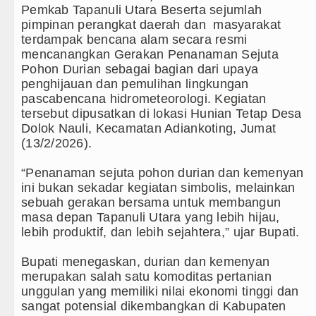
‎Pemkab Tapanuli Utara Beserta sejumlah
 Pengidap HIV/AIDS di Jawa Barat Sebagai Gay Sala
pimpinan perangkat daerah dan masyarakat
terdampak bencana alam secara resmi
ibungkam Real Betis pada Laga Persahabatan di Dubli
mencanangkan Gerakan Penanaman Sejuta
Pohon Durian sebagai bagian dari upaya
umbang Ditekuk Juventus pada Laga Persahabatan di
penghijauan dan pemulihan lingkungan
pascabencana hidrometeorologi. Kegiatan
put Sambut Kunjungan Kapolda Sumut Hadiri Revitalis
tersebut dipusatkan di lokasi Hunian Tetap Desa
Dolok Nauli, Kecamatan Adiankoting, Jumat
mut Kembali Amankan Aset Pemprov di Binjai
(13/2/2026).
a Lantik 39 Pejabat, Tekankan Integritas dan Inovasi 
‎“Penanaman sejuta pohon durian dan kemenyan
ini bukan sekadar kegiatan simbolis, melainkan
 T dan Q Sebagai Orientasi Seksual Hanya Ada di Ala
sebuah gerakan bersama untuk membangun
masa depan Tapanuli Utara yang lebih hijau,
1 Lilawangsa Brigjen TNI Ali Imran Sebut TNI Terus
lebih produktif, dan lebih sejahtera,” ujar Bupati.
‎Bupati menegaskan, durian dan kemenyan
Pengobatan Pasien Kanker Paru di Indonesia
merupakan salah satu komoditas pertanian
unggulan yang memiliki nilai ekonomi tinggi dan
 Nonaktifkan Lurah AUR, Tegaskan Tak Toleransi Pe
sangat potensial dikembangkan di Kabupaten