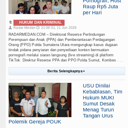
Pornografi, Host
Raup Rp5 Juta
per Hari
🔖
HUKUM DAN KRIMINAL
Radar Medan
21:06:51, 11 Jun 2026
👤
🕔
RADARMEDAN.COM – Direktorat Reserse Perlindungan
Perempuan dan Anak (PPA) dan Pemberantasan Perdagangan
Orang (PPO) Polda Sumatera Utara mengungkap kasus dugaan
tindak pidana penyiaran dan penyediaan konten bermuatan
pornografi melalui siaran langsung (live streaming) di platform
TikTok. Direktur Reserse PPA dan PPO Polda Sumut, Kombes . . .
Berita Selengkapnya
▸
USU Dinilai
Kebablasan, Tim
Hukum MUKI
Sumut Desak
Menag Turun
Tangan Urus
Polemik Gereja POUK