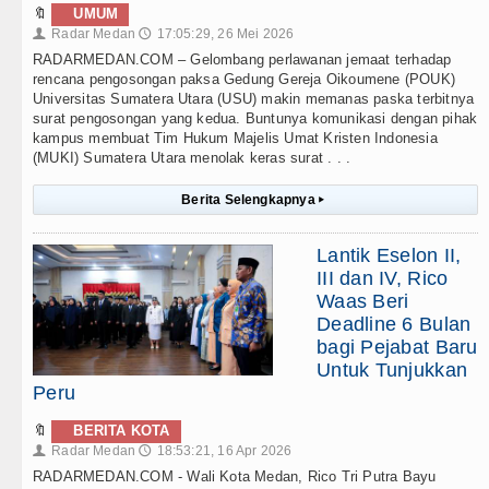
🔖
UMUM
Radar Medan
17:05:29, 26 Mei 2026
👤
🕔
RADARMEDAN.COM – Gelombang perlawanan jemaat terhadap
rencana pengosongan paksa Gedung Gereja Oikoumene (POUK)
Universitas Sumatera Utara (USU) makin memanas paska terbitnya
surat pengosongan yang kedua. Buntunya komunikasi dengan pihak
kampus membuat Tim Hukum Majelis Umat Kristen Indonesia
(MUKI) Sumatera Utara menolak keras surat . . .
Berita Selengkapnya
▸
Lantik Eselon II,
III dan IV, Rico
Waas Beri
Deadline 6 Bulan
bagi Pejabat Baru
Untuk Tunjukkan
Peru
🔖
BERITA KOTA
Radar Medan
18:53:21, 16 Apr 2026
👤
🕔
RADARMEDAN.COM - Wali Kota Medan, Rico Tri Putra Bayu