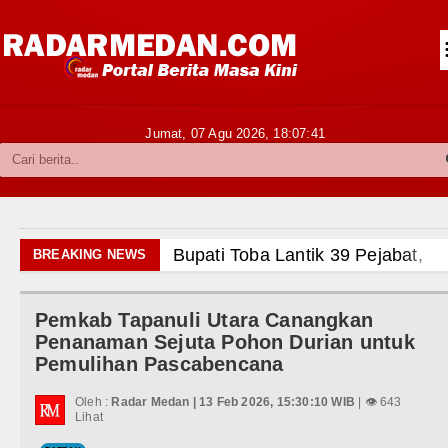
Siantar-Simalungun
Kabupaten Karo
Pakpak Bharat
Jumat, 07 Agu 2026,
18:07:43
Kabupaten Simalungun
Metropolitan
TNI POLRI
a Lantik 39 Pejabat, Tekankan Integritas dan Inovasi 
BREAKING NEWS
Hukum dan Kriminal
 T dan Q Sebagai Orientasi Seksual Hanya Ada di Ala
Pemkab Tapanuli Utara Canangkan
Politik
1 Lilawangsa Brigjen TNI Ali Imran Sebut TNI Terus
Penanaman Sejuta Pohon Durian untuk
Pemulihan Pascabencana
Hiburan
Pengobatan Pasien Kanker Paru di Indonesia
Oleh :
Radar Medan | 13 Feb 2026, 15:30:10 WIB
| 👁 643
Olahraga
Lihat
 Nonaktifkan Lurah AUR, Tegaskan Tak Toleransi Pe