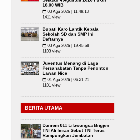
Selatan 4 Agustus 2026 Pukul
18.00 WIB
03 Agu 2026 | 11:49:13
📅
1411 view
Bupati Karo Lantik Kepala
Sekolah SD dan SMP Ini
Daftarnya
03 Agu 2026 | 19:45:58
📅
1103 view
Juventus Menang di Laga
Persahabatan Tanpa Penonton
Lawan Nice
01 Agu 2026 | 06:31:21
📅
1101 view
BERITA UTAMA
Danrem 011 Lilawangsa Brigjen
TNI Ali Imran Sebut TNI Terus
Rampungkan Jembatan