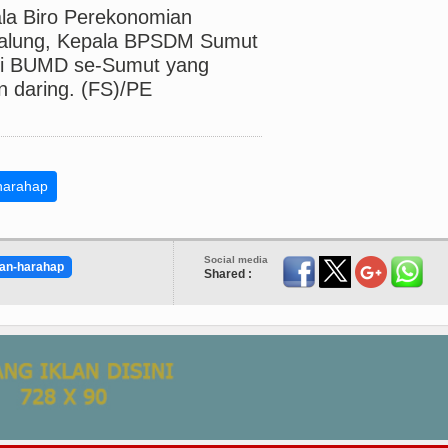
ala Biro Perekonomian
galung, Kepala BPSDM Sumut
eksi BUMD se-Sumut yang
n daring. (FS)/PE
-harahap
Social media
an-harahap
Shared :