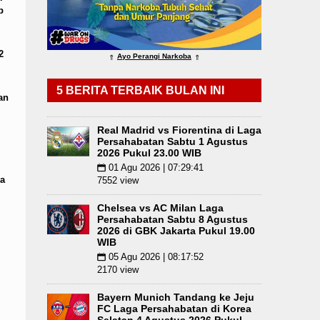
p
naan Wewenang
Sebut LSL Pengidap HIV/AIDS di
2
Ayo Perangi Narkoba
⇑
⇑
5 BERITA TERBAIK BULAN INI
an
Real Madrid vs Fiorentina di Laga
Persahabatan Sabtu 1 Agustus
2026 Pukul 23.00 WIB
01 Agu 2026 | 07:29:41
📅
a
7552 view
Chelsea vs AC Milan Laga
Persahabatan Sabtu 8 Agustus
2026 di GBK Jakarta Pukul 19.00
WIB
05 Agu 2026 | 08:17:52
📅
2170 view
Bayern Munich Tandang ke Jeju
FC Laga Persahabatan di Korea