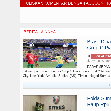
TULISKAN KOMENTAR DENGAN ACCOUNT 
BERITA LAINNYA:
Brasil Di
Grup C Pia
🔖
OLAHRA
Syaiful W Har
👤
RADARMEDAN.com 
1-1 sampai turun minum di Grup C Piala Dunia FIFA 2026 yan
City, New York, Amerika Serikat (AS). Timnas Negeri Samba ju
B
Polda Sumu
Raup Rp5 J