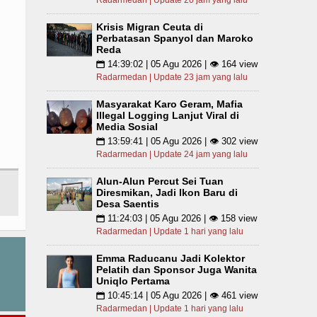
Radarmedan | Update 20 jam yang lalu
Krisis Migran Ceuta di
Perbatasan Spanyol dan Maroko
Reda
14:39:02 | 05 Agu 2026 | 👁 164 view
📅
Radarmedan | Update 23 jam yang lalu
Masyarakat Karo Geram, Mafia
Illegal Logging Lanjut Viral di
Media Sosial
13:59:41 | 05 Agu 2026 | 👁 302 view
📅
Radarmedan | Update 24 jam yang lalu
Alun-Alun Percut Sei Tuan
Diresmikan, Jadi Ikon Baru di
Desa Saentis
11:24:03 | 05 Agu 2026 | 👁 158 view
📅
Radarmedan | Update 1 hari yang lalu
Emma Raducanu Jadi Kolektor
Pelatih dan Sponsor Juga Wanita
Uniqlo Pertama
10:45:14 | 05 Agu 2026 | 👁 461 view
📅
Radarmedan | Update 1 hari yang lalu