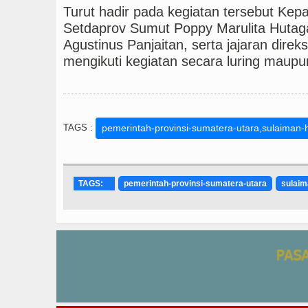
Turut hadir pada kegiatan tersebut Kep
Setdaprov Sumut Poppy Marulita Huta
Agustinus Panjaitan, serta jajaran dir
mengikuti kegiatan secara luring maupu
TAGS :
pemerintah-provinsi-sumatera-utara,sulaiman
TAGS:
pemerintah-provinsi-sumatera-utara
sulaim