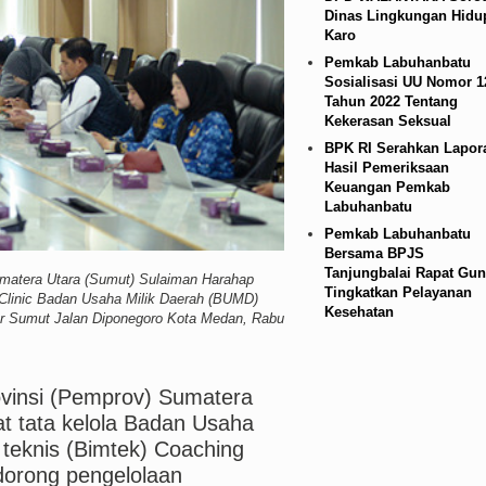
Dinas Lingkungan Hidu
 Lurah AUR, Tegaskan Tak Toleransi Penyalahgu
Karo
Pemkab Labuhanbatu
Sosialisasi UU Nomor 1
Tahun 2022 Tentang
Kekerasan Seksual
BPK RI Serahkan Lapor
Hasil Pemeriksaan
Keuangan Pemkab
Labuhanbatu
Pemkab Labuhanbatu
Bersama BPJS
Tanjungbalai Rapat Gun
umatera Utara (Sumut) Sulaiman Harahap
Tingkatkan Pelayanan
Clinic Badan Usaha Milik Daerah (BUMD)
Kesehatan
ur Sumut Jalan Diponegoro Kota Medan, Rabu
vinsi (Pemprov) Sumatera
 tata kelola Badan Usaha
 teknis (Bimtek) Coaching
ndorong pengelolaan