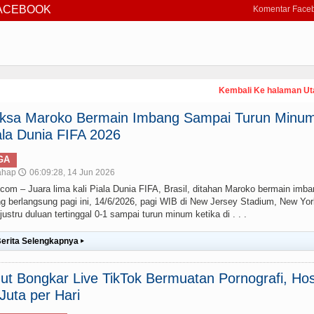
FACEBOOK
Komentar Face
Kembali Ke halaman U
paksa Maroko Bermain Imbang Sampai Turun Minum
la Dunia FIFA 2026
GA
ahap
06:09:28, 14 Jun 2026
🕔
– Juara lima kali Piala Dunia FIFA, Brasil, ditahan Maroko bermain imba
g berlangsung pagi ini, 14/6/2026, pagi WIB di New Jersey Stadium, New Yor
stru duluan tertinggal 0-1 sampai turun minum ketika di . . .
erita Selengkapnya
▸
t Bongkar Live TikTok Bermuatan Pornografi, Hos
uta per Hari