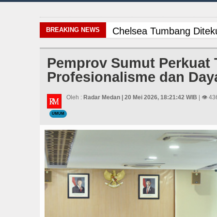
Chelsea Tumbang Ditek
BREAKING NEWS
Komisi D DPRDSU Ikut G
Pemprov Sumut Perkuat 
Profesionalisme dan Day
Era Baru Pengobatan Pa
Arsenal Dibungkam Real
Oleh :
Radar Medan | 20 Mei 2026, 18:21:42 WIB
| 👁 43
UMUM
Bayern Munich vs Aston
Danrem 011 Lilawangsa 
Sebut LSL Pengidap HI
AC Milan Hanya Bermain
Wabup Taput Hadiri Ra