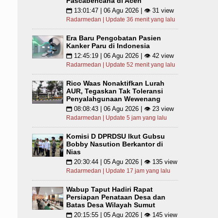
Pascabencana di Aceh
13:01:47 | 06 Agu 2026 | 👁 31 view
📅
Radarmedan | Update 36 menit yang lalu
Era Baru Pengobatan Pasien
Kanker Paru di Indonesia
12:45:19 | 06 Agu 2026 | 👁 42 view
📅
Radarmedan | Update 52 menit yang lalu
Rico Waas Nonaktifkan Lurah
AUR, Tegaskan Tak Toleransi
Penyalahgunaan Wewenang
08:08:43 | 06 Agu 2026 | 👁 23 view
📅
Radarmedan | Update 5 jam yang lalu
Komisi D DPRDSU Ikut Gubsu
Bobby Nasution Berkantor di
Nias
20:30:44 | 05 Agu 2026 | 👁 135 view
📅
Radarmedan | Update 17 jam yang lalu
Wabup Taput Hadiri Rapat
Persiapan Penataan Desa dan
Batas Desa Wilayah Sumut
20:15:55 | 05 Agu 2026 | 👁 145 view
📅