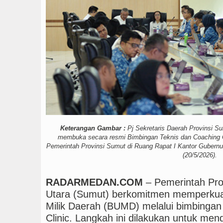
Rico Waas Nonaktifkan
Keterangan Gambar :
Pj Sekretaris Daerah Provinsi S
membuka secara resmi Bimbingan Teknis dan Coaching 
Pemerintah Provinsi Sumut di Ruang Rapat I Kantor Gubern
(20/5/2026).
RADARMEDAN.COM
– Pemerintah Pro
Utara (Sumut) berkomitmen memperkuat
Milik Daerah (BUMD) melalui bimbingan
Clinic. Langkah ini dilakukan untuk me