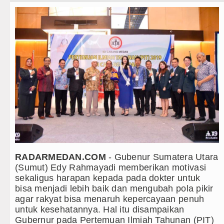
Teknologi
ot Brong Diamankan Polsek Balige
Internasional
ulu Diblokir Warga
Wisata
g Kesenian Jakarta
TIPS dan TRIK
gsung Rute Jakarta-Bangkok
+ Lainnya
n di Perth Selasa 11 Agustus 2026 Pukul 17.00 WIB
Video
u Penalti Lawan Borussia Dortmund
Kesehatan
rsahabatan di Anfield
Kuliner
kan Atletico Madrid Laga Persahabatan di Seoul
RADARMEDAN.COM
- Gubenur Sumatera Utara
(Sumut) Edy Rahmayadi memberikan motivasi
Siraman Rohani
kuat SDM Kesehatan Kepulauan Nias
sekaligus harapan kepada pada dokter untuk
bisa menjadi lebih baik dan mengubah pola pikir
, Jemaat POUK Chapel USU Bakal Aksi Damai di Mapol
agar rakyat bisa menaruh kepercayaan penuh
untuk kesehatannya. Hal itu disampaikan
ot Brong Diamankan Polsek Balige
Gubernur pada Pertemuan Ilmiah Tahunan (PIT)