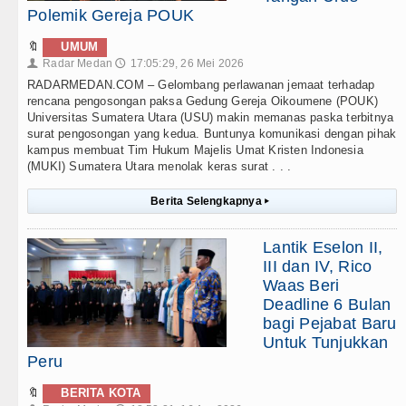
Polemik Gereja POUK
🔖
UMUM
Radar Medan
17:05:29, 26 Mei 2026
👤
🕔
RADARMEDAN.COM – Gelombang perlawanan jemaat terhadap
rencana pengosongan paksa Gedung Gereja Oikoumene (POUK)
Universitas Sumatera Utara (USU) makin memanas paska terbitnya
surat pengosongan yang kedua. Buntunya komunikasi dengan pihak
kampus membuat Tim Hukum Majelis Umat Kristen Indonesia
(MUKI) Sumatera Utara menolak keras surat . . .
Berita Selengkapnya
▸
Lantik Eselon II,
III dan IV, Rico
Waas Beri
Deadline 6 Bulan
bagi Pejabat Baru
Untuk Tunjukkan
Peru
🔖
BERITA KOTA