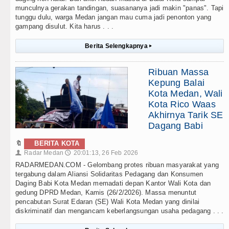
munculnya gerakan tandingan, suasananya jadi makin "panas". Tapi
tunggu dulu, warga Medan jangan mau cuma jadi penonton yang
gampang disulut. Kita harus . . .
Berita Selengkapnya
▸
Ribuan Massa
Kepung Balai
Kota Medan, Wali
Kota Rico Waas
Akhirnya Tarik SE
Dagang Babi
🔖
BERITA KOTA
Radar Medan
20:01:13, 26 Feb 2026
👤
🕔
RADARMEDAN.COM - Gelombang protes ribuan masyarakat yang
tergabung dalam Aliansi Solidaritas Pedagang dan Konsumen
Daging Babi Kota Medan memadati depan Kantor Wali Kota dan
gedung DPRD Medan, Kamis (26/2/2026). Massa menuntut
pencabutan Surat Edaran (SE) Wali Kota Medan yang dinilai
diskriminatif dan mengancam keberlangsungan usaha pedagang . . .