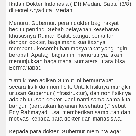
Ikatan Dokter Indonesia (IDI) Medan, Sabtu (3/8)
ulu Diblokir Warga
di Hotel Aryaduta, Medan.
g Kesenian Jakarta
Menurut Gubernur, peran dokter bagi rakyat
begitu penting. Sebab pelayanan kesehatan
gsung Rute Jakarta-Bangkok
khususnya Rumah Sakit, sangat berkaitan
dengan dokter, bagaimana kualitasnya
n di Perth Selasa 11 Agustus 2026 Pukul 17.00 WIB
membantu kesembuhan masyarakat yang ingin
berobat. Apalagi bagian ini menurutnya, akan
u Penalti Lawan Borussia Dortmund
menunjukkan bagaimana Sumatera Utara bisa
Bermartabat.
rsahabatan di Anfield
“Untuk menjadikan Sumut ini bermartabat,
kan Atletico Madrid Laga Persahabatan di Seoul
secara fisik dan non fisik. Untuk fisiknya mungkin
urusan Gubernur (infrastruktur), dan non fisiknya
kuat SDM Kesehatan Kepulauan Nias
adalah urusan dokter. Jadi nanti sama-sama kita
bangun (perbaikan layanan kesehatan),” sebut
, Jemaat POUK Chapel USU Bakal Aksi Damai di Mapol
Edy Rahmayadi usai memberikan sambutan dan
motivasi kepada para dokter dan mahasiswa.
ot Brong Diamankan Polsek Balige
Kepada para dokter, Gubernur meminta agar