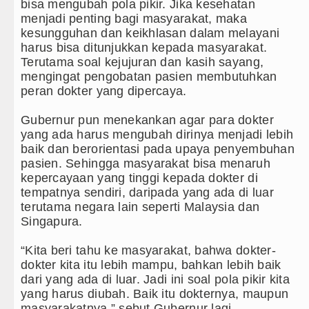
ulu Diblokir Warga
bisa mengubah pola pikir. Jika kesehatan
menjadi penting bagi masyarakat, maka
g Kesenian Jakarta
kesungguhan dan keikhlasan dalam melayani
harus bisa ditunjukkan kepada masyarakat.
gsung Rute Jakarta-Bangkok
Terutama soal kejujuran dan kasih sayang,
mengingat pengobatan pasien membutuhkan
n di Perth Selasa 11 Agustus 2026 Pukul 17.00 WIB
peran dokter yang dipercaya.
Gubernur pun menekankan agar para dokter
yang ada harus mengubah dirinya menjadi lebih
baik dan berorientasi pada upaya penyembuhan
pasien. Sehingga masyarakat bisa menaruh
kepercayaan yang tinggi kepada dokter di
tempatnya sendiri, daripada yang ada di luar
terutama negara lain seperti Malaysia dan
Singapura.
“Kita beri tahu ke masyarakat, bahwa dokter-
dokter kita itu lebih mampu, bahkan lebih baik
dari yang ada di luar. Jadi ini soal pola pikir kita
yang harus diubah. Baik itu dokternya, maupun
masyarakatnya,” sebut Gubernur lagi.