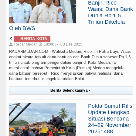
Banjir, Rico
Waas: Dana Bank
Dunia Rp 1,5
Triliun Dikelola
Oleh BWS
🔖
BERITA KOTA
Radar Medan
18:09:37, 03 Des 2025
👤
🕔
RADARMEDAN.COM - Walikota Medan, Rico Tri Putra Bayu Waas
angkat bicara terkait dana bantuan dari Bank Dunia sebesar Rp 1,5
triliun untuk program pengendalian banjir di Kota Medan. Ia
membantah bahwa Pemerintah Kota (Pemko) Medan mengelola
dana batuan tersebut. Rico menjelaskan bahwa realisasi dana
bantuan tersebut, mengelola adalah Balai . . .
Berita Selengkapnya
▸
Polda Sumut Rilis
Update Lengkap
Situasi Bencana
24–29 November
2025: 488