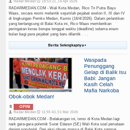
Radar Medan
18:53:21, 16 Apr 2026
👤
🕔
RADARMEDAN.COM - Wali Kota Medan, Rico Tri Putra Bayu
Waas, secara resmi melantik sejumlah pejabat eselon II, III dan IV
di lingkungan Pemko Medan, Kamis (16/4/2026). Dalam pelantikan
yang berlangsung di Balai Kota ini, Rico Waas memberikan
peringatan keras berupa tenggat waktu (deadline) selama enam
bulan bagi para pejabat yang baru dilantik . . .
Berita Selengkapnya
▸
Waspada
Penunggang
Gelap di Balik Isu
Babi: Jangan
Kasih Celah
Mafia Narkoba
Obok-obok Medan!
🔖
OPINI
Radar Medan
11:55:43, 01 Mar 2026
👤
🕔
RADARMEDAN.COM - Belakangan ini, tensi di Kota Medan lagi
naik gara-gara polemik Surat Edaran (SE) Wali Kota soal penataan
daging non-halal. Dari aksi ribuan massa di Balai Kota sampai