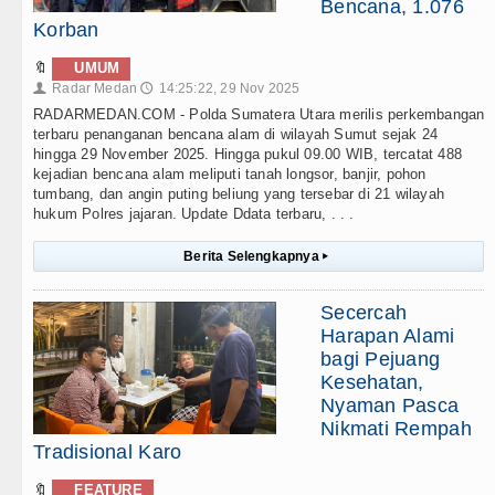
Bencana, 1.076
Korban
🔖
UMUM
Radar Medan
14:25:22, 29 Nov 2025
👤
🕔
RADARMEDAN.COM - Polda Sumatera Utara merilis perkembangan
terbaru penanganan bencana alam di wilayah Sumut sejak 24
hingga 29 November 2025. Hingga pukul 09.00 WIB, tercatat 488
kejadian bencana alam meliputi tanah longsor, banjir, pohon
tumbang, dan angin puting beliung yang tersebar di 21 wilayah
hukum Polres jajaran. Update Ddata terbaru, . . .
Berita Selengkapnya
▸
Secercah
Harapan Alami
bagi Pejuang
Kesehatan,
Nyaman Pasca
Nikmati Rempah
Tradisional Karo
🔖
FEATURE