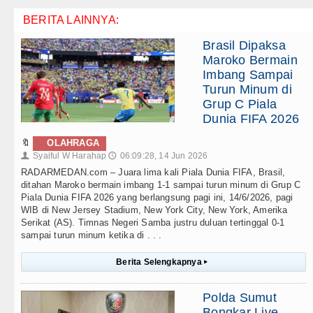
BERITA LAINNYA:
Brasil Dipaksa
Maroko Bermain
Imbang Sampai
Turun Minum di
Grup C Piala
Dunia FIFA 2026
🔖
OLAHRAGA
Syaiful W Harahap
06:09:28, 14 Jun 2026
👤
🕔
RADARMEDAN.com – Juara lima kali Piala Dunia FIFA, Brasil,
ditahan Maroko bermain imbang 1-1 sampai turun minum di Grup C
Piala Dunia FIFA 2026 yang berlangsung pagi ini, 14/6/2026, pagi
WIB di New Jersey Stadium, New York City, New York, Amerika
Serikat (AS). Timnas Negeri Samba justru duluan tertinggal 0-1
sampai turun minum ketika di . . .
Berita Selengkapnya
▸
Polda Sumut
Bongkar Live