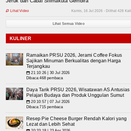
Jeruk dan Cabai Silimakuta Gembira
Lihat Video
Kamis, 16 Jul 2026 - Dilihat 428 Kal

Lihat Semua Video
KULINER
Ramaikan PRSU 2026, Jerami Coffee Fokus
Sajikan Minuman Berkualitas dengan Harga
Terjangkau
21:10:26 | 30 Jul 2026
📅
Dibaca:468 pembaca
Daya Tarik PRSU 2026, Wisatawan AS Antusias
Pelajari Budaya dan Produk Unggulan Sumut
20:10:57 | 07 Jul 2026
📅
Dibaca:715 pembaca
Resep Pie Cheese Burger Rendah Kalori yang
Lezat dan Lebih Sehat
20:33:18 | 23 Apr 2026
📅