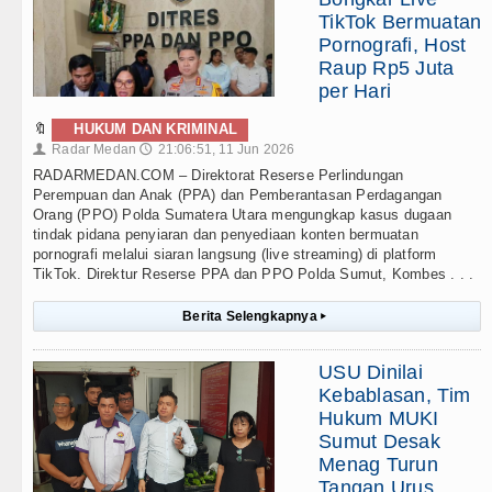
TikTok Bermuatan
Pornografi, Host
Raup Rp5 Juta
per Hari
🔖
HUKUM DAN KRIMINAL
Radar Medan
21:06:51, 11 Jun 2026
👤
🕔
RADARMEDAN.COM – Direktorat Reserse Perlindungan
Perempuan dan Anak (PPA) dan Pemberantasan Perdagangan
Orang (PPO) Polda Sumatera Utara mengungkap kasus dugaan
tindak pidana penyiaran dan penyediaan konten bermuatan
pornografi melalui siaran langsung (live streaming) di platform
TikTok. Direktur Reserse PPA dan PPO Polda Sumut, Kombes . . .
Berita Selengkapnya
▸
USU Dinilai
Kebablasan, Tim
Hukum MUKI
Sumut Desak
Menag Turun
Tangan Urus