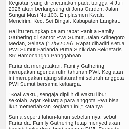
Kegiatan yang direncanakan pada tanggal 4 Juli
2026 akan berlangsung di Jona Garden, Jalan
h Hasina Hadapi Ancam Hukuman Mati
Sungai Musi No.103, Emplasmen Kwala
Mencirim, Kec. Sei Bingai, Kabupaten Langkat,
i Swedia 8 Agustus 2026 Pukul 22.00 WIB
Hal itu terungkap dalam rapat Panitia Family
Kinerja Kadis Perkimcikataru Medan
Gathering di Kantor PWI Sumut, Jalan Adinegoro
Medan, Selasa (12/5/2026). Rapat dihadiri Ketua
si Kelapa di Nias Utara
PWI Sumut Farianda Putra Sinik dan Sekretaris
SR Hamonangan Panggabean.
h Sekolah di Thailand
Farianda mengatakan, Family Gathering
aga Persahabatan di Hong Kong
merupakan agenda rutin tahunan PWI. Kegiatan
ini merupakan ajang silaturahmi seluruh anggota
n illegal di Karo hingga Aktor Intelektual
PWI Sumut bersama keluarga.
 Utara dari Hulu ke Hilir
"Soal waktu, sengaja dipilih di waktu libur
sekolah, agar keluarga para anggota PWI bisa
lis Surati SMPN 1 Batang Angkola
ikut memeriahkan kegiatan ini," katanya.
Sama seperti tahun-tahun sebelumnya, sebut
ksual Bukan Karena Penyimpangan Seksual
Farianda, Family Gathering tetap menyediakan
hadiah lucky draw bagi anggota PWI. Farianda