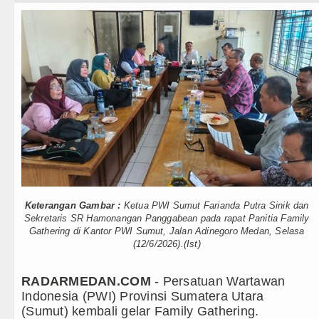
Teknologi
ksual Bukan Karena Penyimpangan Seksual
Internasional
h Hasina Hadapi Ancam Hukuman Mati
Wisata
i Swedia 8 Agustus 2026 Pukul 22.00 WIB
TIPS dan TRIK
Kinerja Kadis Perkimcikataru Medan
+ Lainnya
si Kelapa di Nias Utara
Video
h Sekolah di Thailand
Kesehatan
aga Persahabatan di Hong Kong
Keterangan Gambar :
Ketua PWI Sumut Farianda Putra Sinik dan
Kuliner
Sekretaris SR Hamonangan Panggabean pada rapat Panitia Family
n illegal di Karo hingga Aktor Intelektual
Gathering di Kantor PWI Sumut, Jalan Adinegoro Medan, Selasa
(12/6/2026).(Ist)
Siraman Rohani
 Utara dari Hulu ke Hilir
RADARMEDAN.COM
- Persatuan Wartawan
lis Surati SMPN 1 Batang Angkola
Indonesia (PWI) Provinsi Sumatera Utara
(Sumut) kembali gelar Family Gathering.
ksual Bukan Karena Penyimpangan Seksual