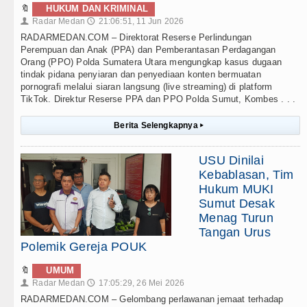
🔖
HUKUM DAN KRIMINAL
Radar Medan
21:06:51, 11 Jun 2026
👤
🕔
RADARMEDAN.COM – Direktorat Reserse Perlindungan
Perempuan dan Anak (PPA) dan Pemberantasan Perdagangan
Orang (PPO) Polda Sumatera Utara mengungkap kasus dugaan
tindak pidana penyiaran dan penyediaan konten bermuatan
pornografi melalui siaran langsung (live streaming) di platform
TikTok. Direktur Reserse PPA dan PPO Polda Sumut, Kombes . . .
Berita Selengkapnya
▸
USU Dinilai
Kebablasan, Tim
Hukum MUKI
Sumut Desak
Menag Turun
Tangan Urus
Polemik Gereja POUK
🔖
UMUM
Radar Medan
17:05:29, 26 Mei 2026
👤
🕔
RADARMEDAN.COM – Gelombang perlawanan jemaat terhadap