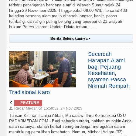
terbaru penanganan bencana alam di wilayah Sumut sejak 24
hingga 29 November 2025. Hingga pukul 09.00 WIB, tercatat 488
kejadian bencana alam meliputi tanah longsor, banjir, pohon
tumbang, dan angin puting beliung yang tersebar di 21 wilayah
hukum Polres jajaran. Update Ddata terbaru, . . .
Berita Selengkapnya
▸
Secercah
Harapan Alami
bagi Pejuang
Kesehatan,
Nyaman Pasca
Nikmati Rempah
Tradisional Karo
🔖
FEATURE
Radar Medan
15:59:52, 24 Nov 2025
👤
🕔
Tulisan Kiriman Hanina Afifah, Mahasiswi Ilmu Komunikasi USU
RADARMEDAN.COM - Bagi sebagian orang, bahkan mungkin Anda
salah satunya, olahan herbal sering terdengar meragukan dalam
mendukung pemulihan kesehatan. Namun, Michael Aditya (32)