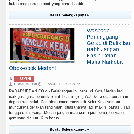
bulan bagi para pejabat yang baru dilantik . . .
Berita Selengkapnya
▸
Waspada
Penunggang
Gelap di Balik Isu
Babi: Jangan
Kasih Celah
Mafia Narkoba
Obok-obok Medan!
🔖
OPINI
Radar Medan
11:55:43, 01 Mar 2026
👤
🕔
RADARMEDAN.COM - Belakangan ini, tensi di Kota Medan lagi
naik gara-gara polemik Surat Edaran (SE) Wali Kota soal penataan
daging non-halal. Dari aksi ribuan massa di Balai Kota sampai
munculnya gerakan tandingan, suasananya jadi makin "panas". Tapi
tunggu dulu, warga Medan jangan mau cuma jadi penonton yang
gampang disulut. Kita harus . . .
Berita Selengkapnya
▸