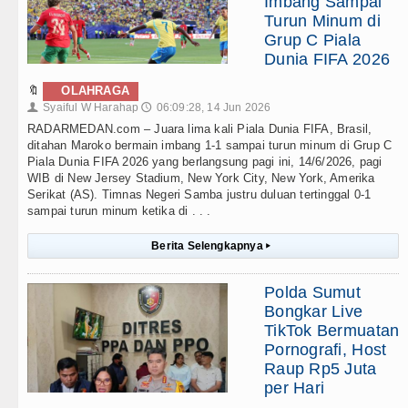
Imbang Sampai
Turun Minum di
Grup C Piala
Dunia FIFA 2026
🔖
OLAHRAGA
Syaiful W Harahap
06:09:28, 14 Jun 2026
👤
🕔
RADARMEDAN.com – Juara lima kali Piala Dunia FIFA, Brasil,
ditahan Maroko bermain imbang 1-1 sampai turun minum di Grup C
Piala Dunia FIFA 2026 yang berlangsung pagi ini, 14/6/2026, pagi
WIB di New Jersey Stadium, New York City, New York, Amerika
Serikat (AS). Timnas Negeri Samba justru duluan tertinggal 0-1
sampai turun minum ketika di . . .
Berita Selengkapnya
▸
Polda Sumut
Bongkar Live
TikTok Bermuatan
Pornografi, Host
Raup Rp5 Juta
per Hari