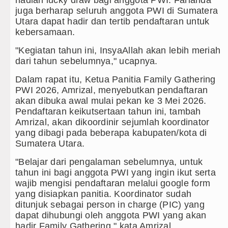
h Hasina Hadapi Ancam Hukuman Mati
juga berharap seluruh anggota PWI di Sumatera
Utara dapat hadir dan tertib pendaftaran untuk
i Swedia 8 Agustus 2026 Pukul 22.00 WIB
kebersamaan.
Kinerja Kadis Perkimcikataru Medan
"Kegiatan tahun ini, InsyaAllah akan lebih meriah
dari tahun sebelumnya," ucapnya.
si Kelapa di Nias Utara
Dalam rapat itu, Ketua Panitia Family Gathering
PWI 2026, Amrizal, menyebutkan pendaftaran
akan dibuka awal mulai pekan ke 3 Mei 2026.
Pendaftaran keikutsertaan tahun ini, tambah
Amrizal, akan dikoordinir sejumlah koordinator
yang dibagi pada beberapa kabupaten/kota di
Sumatera Utara.
"Belajar dari pengalaman sebelumnya, untuk
tahun ini bagi anggota PWI yang ingin ikut serta
wajib mengisi pendaftaran melalui google form
yang disiapkan panitia. Koordinator sudah
ditunjuk sebagai person in charge (PIC) yang
dapat dihubungi oleh anggota PWI yang akan
hadir Family Gathering," kata Amrizal.