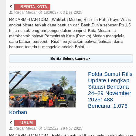
🔖
BERITA KOTA
Radar Medan
18:09:37, 03 Des 2025
👤
🕔
RADARMEDAN.COM - Walikota Medan, Rico Tri Putra Bayu Waas
angkat bicara terkait dana bantuan dari Bank Dunia sebesar Rp 1,5
triliun untuk program pengendalian banjir di Kota Medan. Ia
membantah bahwa Pemerintah Kota (Pemko) Medan mengelola
dana batuan tersebut. Rico menjelaskan bahwa realisasi dana
bantuan tersebut, mengelola adalah Balai . . .
Berita Selengkapnya
▸
Polda Sumut Rilis
Update Lengkap
Situasi Bencana
24–29 November
2025: 488
Bencana, 1.076
Korban
🔖
UMUM
Radar Medan
14:25:22, 29 Nov 2025
👤
🕔
RADARMEDAN.COM - Polda Sumatera Utara merilis perkembangan