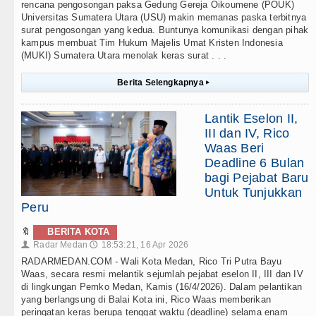
rencana pengosongan paksa Gedung Gereja Oikoumene (POUK)
Universitas Sumatera Utara (USU) makin memanas paska terbitnya
surat pengosongan yang kedua. Buntunya komunikasi dengan pihak
kampus membuat Tim Hukum Majelis Umat Kristen Indonesia
(MUKI) Sumatera Utara menolak keras surat . . .
Berita Selengkapnya
▸
Lantik Eselon II,
III dan IV, Rico
Waas Beri
Deadline 6 Bulan
bagi Pejabat Baru
Untuk Tunjukkan
Peru
🔖
BERITA KOTA
Radar Medan
18:53:21, 16 Apr 2026
👤
🕔
RADARMEDAN.COM - Wali Kota Medan, Rico Tri Putra Bayu
Waas, secara resmi melantik sejumlah pejabat eselon II, III dan IV
di lingkungan Pemko Medan, Kamis (16/4/2026). Dalam pelantikan
yang berlangsung di Balai Kota ini, Rico Waas memberikan
peringatan keras berupa tenggat waktu (deadline) selama enam