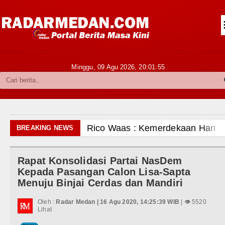
Siantar-Simalungun
Kabupaten Karo
Pakpak Bharat
Minggu, 09 Agu 2026,
20:01:57
Kabupaten Simalungun
Metropolitan
TNI POLRI
Rico Waas : Kemerdekaan Harus 
BREAKING NEWS
Hukum dan Kriminal
Kurang dari 6 Jam, Polsek Kotari
Rapat Konsolidasi Partai NasDem
Politik
Liverpool vs Monaco Laga Persah
Kepada Pasangan Calon Lisa-Sapta
Menuju Binjai Cerdas dan Mandiri
Hiburan
Manchester City vs Atletico Mad
Oleh :
Radar Medan | 16 Agu 2020, 14:25:39 WIB
| 👁 5520
Olahraga
Lihat
Serapan Anggaran Terendah, Insp