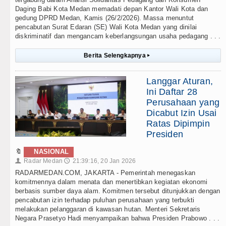
Daging Babi Kota Medan memadati depan Kantor Wali Kota dan
gedung DPRD Medan, Kamis (26/2/2026). Massa menuntut
pencabutan Surat Edaran (SE) Wali Kota Medan yang dinilai
diskriminatif dan mengancam keberlangsungan usaha pedagang . . .
Berita Selengkapnya
▸
Langgar Aturan,
Ini Daftar 28
Perusahaan yang
Dicabut Izin Usai
Ratas Dipimpin
Presiden
🔖
NASIONAL
Radar Medan
21:39:16, 20 Jan 2026
👤
🕔
RADARMEDAN.COM, JAKARTA - Pemerintah menegaskan
komitmennya dalam menata dan menertibkan kegiatan ekonomi
berbasis sumber daya alam. Komitmen tersebut ditunjukkan dengan
pencabutan izin terhadap puluhan perusahaan yang terbukti
melakukan pelanggaran di kawasan hutan. Menteri Sekretaris
Negara Prasetyo Hadi menyampaikan bahwa Presiden Prabowo . . .