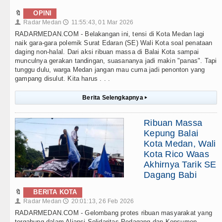
🔖
OPINI
Radar Medan
11:55:43, 01 Mar 2026
👤
🕔
RADARMEDAN.COM - Belakangan ini, tensi di Kota Medan lagi
naik gara-gara polemik Surat Edaran (SE) Wali Kota soal penataan
daging non-halal. Dari aksi ribuan massa di Balai Kota sampai
munculnya gerakan tandingan, suasananya jadi makin "panas". Tapi
tunggu dulu, warga Medan jangan mau cuma jadi penonton yang
gampang disulut. Kita harus . . .
Berita Selengkapnya
▸
Ribuan Massa
Kepung Balai
Kota Medan, Wali
Kota Rico Waas
Akhirnya Tarik SE
Dagang Babi
🔖
BERITA KOTA
Radar Medan
20:01:13, 26 Feb 2026
👤
🕔
RADARMEDAN.COM - Gelombang protes ribuan masyarakat yang
tergabung dalam Aliansi Solidaritas Pedagang dan Konsumen