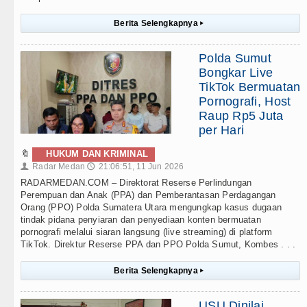
Berita Selengkapnya
▸
Polda Sumut
Bongkar Live
TikTok Bermuatan
Pornografi, Host
Raup Rp5 Juta
per Hari
🔖
HUKUM DAN KRIMINAL
Radar Medan
21:06:51, 11 Jun 2026
👤
🕔
RADARMEDAN.COM – Direktorat Reserse Perlindungan
Perempuan dan Anak (PPA) dan Pemberantasan Perdagangan
Orang (PPO) Polda Sumatera Utara mengungkap kasus dugaan
tindak pidana penyiaran dan penyediaan konten bermuatan
pornografi melalui siaran langsung (live streaming) di platform
TikTok. Direktur Reserse PPA dan PPO Polda Sumut, Kombes . . .
Berita Selengkapnya
▸
USU Dinilai