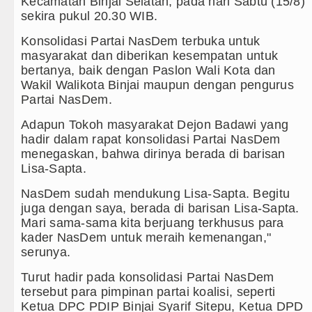
Kecamatan Binjai Selatan, pada hari Sabtu (15/8)
sekira pukul 20.30 WIB.
Kapolda Sumut Rombak Puluhan J
Konsolidasi Partai NasDem terbuka untuk
Wabup Deli Serdang Lantik 25 P
masyarakat dan diberikan kesempatan untuk
bertanya, baik dengan Paslon Wali Kota dan
Ketua GRIB Jaya Labuhanbatu Ge
Wakil Walikota Binjai maupun dengan pengurus
Partai NasDem.
Gubernur Bobby Nasution Minta 
Adapun Tokoh masyarakat Dejon Badawi yang
Rico Waas : Kemerdekaan Harus 
hadir dalam rapat konsolidasi Partai NasDem
menegaskan, bahwa dirinya berada di barisan
Kurang dari 6 Jam, Polsek Kotari
Lisa-Sapta.
NasDem sudah mendukung Lisa-Sapta. Begitu
Liverpool vs Monaco Laga Persah
juga dengan saya, berada di barisan Lisa-Sapta.
Mari sama-sama kita berjuang terkhusus para
Manchester City vs Atletico Mad
kader NasDem untuk meraih kemenangan,"
serunya.
Serapan Anggaran Terendah, Insp
Turut hadir pada konsolidasi Partai NasDem
Gubernur Bobby Nasution Siapka
tersebut para pimpinan partai koalisi, seperti
Ketua DPC PDIP Binjai Syarif Sitepu, Ketua DPD