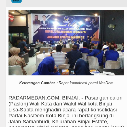
Teknologi
BINJAI
Gubernur Bobby Nasution Siapka
Internasional
Kapolda Sumut Rombak Puluhan J
Wisata
Wabup Deli Serdang Lantik 25 P
TIPS dan TRIK
Ketua GRIB Jaya Labuhanbatu Ge
+ Lainnya
Gubernur Bobby Nasution Minta 
Video
Rico Waas : Kemerdekaan Harus 
Kesehatan
Kurang dari 6 Jam, Polsek Kotari
Keterangan Gambar :
Rapat koordinasi partai NasDem
Kuliner
Liverpool vs Monaco Laga Persah
RADARMEDAN.COM, BINJAI. - Pasangan calon
Siraman Rohani
Manchester City vs Atletico Mad
(Paslon) Wali Kota dan Wakil Walikota Binjai
Lisa-Sapta menghadiri acara rapat konsolidasi
Serapan Anggaran Terendah, Insp
Partai NasDem Kota Binjai ini berlangsung di
Jalan Samanhudi, Kelurahan Binjai Estate,
Gubernur Bobby Nasution Siapka