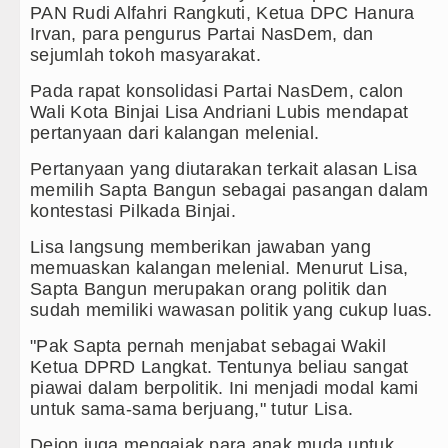
Kapolda Sumut Rombak Puluhan J
PAN Rudi Alfahri Rangkuti, Ketua DPC Hanura
Irvan, para pengurus Partai NasDem, dan
Wabup Deli Serdang Lantik 25 P
sejumlah tokoh masyarakat.
Ketua GRIB Jaya Labuhanbatu Ge
Pada rapat konsolidasi Partai NasDem, calon
Wali Kota Binjai Lisa Andriani Lubis mendapat
Gubernur Bobby Nasution Minta 
pertanyaan dari kalangan melenial.
Pertanyaan yang diutarakan terkait alasan Lisa
memilih Sapta Bangun sebagai pasangan dalam
kontestasi Pilkada Binjai.
Lisa langsung memberikan jawaban yang
memuaskan kalangan melenial. Menurut Lisa,
Sapta Bangun merupakan orang politik dan
sudah memiliki wawasan politik yang cukup luas.
"Pak Sapta pernah menjabat sebagai Wakil
Ketua DPRD Langkat. Tentunya beliau sangat
piawai dalam berpolitik. Ini menjadi modal kami
untuk sama-sama berjuang," tutur Lisa.
Dejon juga mengajak para anak muda untuk