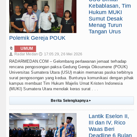
Kebablasan, Tim
Hukum MUKI
Sumut Desak
Menag Turun
Tangan Urus
Polemik Gereja POUK
🔖
UMUM
Radar Medan
17:05:29, 26 Mei 2026
👤
🕔
RADARMEDAN.COM – Gelombang perlawanan jemaat terhadap
rencana pengosongan paksa Gedung Gereja Oikoumene (POUK)
Universitas Sumatera Utara (USU) makin memanas paska terbitnya
surat pengosongan yang kedua. Buntunya komunikasi dengan pihak
kampus membuat Tim Hukum Majelis Umat Kristen Indonesia
(MUKI) Sumatera Utara menolak keras surat . . .
Berita Selengkapnya
▸
Lantik Eselon II,
III dan IV, Rico
Waas Beri
Deadline 6 Bulan