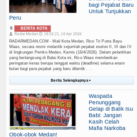
bagi Pejabat Baru
Untuk Tunjukkan
Peru
🔖
BERITA KOTA
Radar Medan
18:53:21, 16 Apr 2026
👤
🕔
RADARMEDAN.COM - Wali Kota Medan, Rico Tri Putra Bayu
Waas, secara resmi melantik sejumlah pejabat eselon II, III dan IV
di lingkungan Pemko Medan, Kamis (16/4/2026). Dalam pelantikan
yang berlangsung di Balai Kota ini, Rico Waas memberikan
peringatan keras berupa tenggat waktu (deadline) selama enam
bulan bagi para pejabat yang baru dilantik . . .
Berita Selengkapnya
▸
Waspada
Penunggang
Gelap di Balik Isu
Babi: Jangan
Kasih Celah
Mafia Narkoba
Obok-obok Medan!