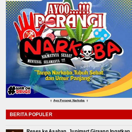
Ayo Perangi Narkoba
⇑
⇑
BERITA POPULER
Reses ke Asahan, Junimart Girsang Ingatkan