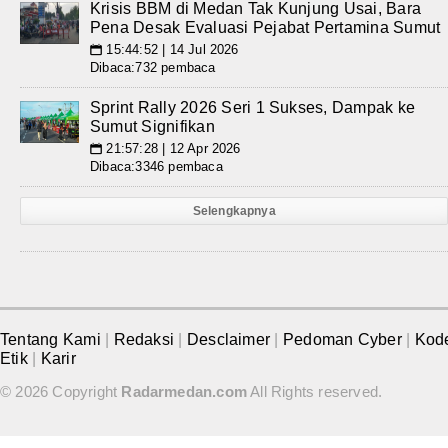
Krisis BBM di Medan Tak Kunjung Usai, Bara
Pena Desak Evaluasi Pejabat Pertamina Sumut
15:44:52 | 14 Jul 2026
📅
Dibaca:732 pembaca
Sprint Rally 2026 Seri 1 Sukses, Dampak ke
Sumut Signifikan
21:57:28 | 12 Apr 2026
📅
Dibaca:3346 pembaca
Selengkapnya
Tentang Kami
|
Redaksi
|
Desclaimer
|
Pedoman Cyber
|
Kod
Etik
|
Karir
© 2026 Copyright
Radarmedan.com
All Rights reserved.