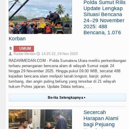
Polda Sumut Rilis
Update Lengkap
Situasi Bencana
24–29 November
2025: 488
Bencana, 1.076
Korban
🔖
UMUM
Radar Medan
14:25:22, 29 Nov 2025
👤
🕔
RADARMEDAN.COM - Polda Sumatera Utara merilis perkembangan
terbaru penanganan bencana alam di wilayah Sumut sejak 24
hingga 29 November 2025. Hingga pukul 09.00 WIB, tercatat 488
kejadian bencana alam meliputi tanah longsor, banjir, pohon
tumbang, dan angin puting beliung yang tersebar di 21 wilayah
hukum Polres jajaran. Update Ddata terbaru, . . .
Berita Selengkapnya
▸
Secercah
Harapan Alami
bagi Pejuang