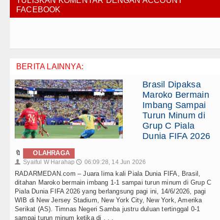
TULISKAN KOMENTAR DENGAN ACCOUNT
FACEBOOK
BERITA LAINNYA:
Brasil Dipaksa
Maroko Bermain
Imbang Sampai
Turun Minum di
Grup C Piala
Dunia FIFA 2026
🔖
OLAHRAGA
Syaiful W Harahap
06:09:28, 14 Jun 2026
👤
🕔
RADARMEDAN.com – Juara lima kali Piala Dunia FIFA, Brasil,
ditahan Maroko bermain imbang 1-1 sampai turun minum di Grup C
Piala Dunia FIFA 2026 yang berlangsung pagi ini, 14/6/2026, pagi
WIB di New Jersey Stadium, New York City, New York, Amerika
Serikat (AS). Timnas Negeri Samba justru duluan tertinggal 0-1
sampai turun minum ketika di . . .