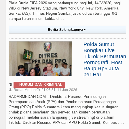
Piala Dunia FIFA 2026 yang berlangsung pagi ini, 14/6/2026, pagi
WIB di New Jersey Stadium, New York City, New York, Amerika
Serikat (AS). Timnas Negeri Samba justru duluan tertinggal 0-1
sampai turun minum ketika di . . .
Berita Selengkapnya
▸
Polda Sumut
Bongkar Live
TikTok Bermuatan
Pornografi, Host
Raup Rp5 Juta
per Hari
🔖
HUKUM DAN KRIMINAL
Radar Medan
21:06:51, 11 Jun 2026
👤
🕔
RADARMEDAN.COM – Direktorat Reserse Perlindungan
Perempuan dan Anak (PPA) dan Pemberantasan Perdagangan
Orang (PPO) Polda Sumatera Utara mengungkap kasus dugaan
tindak pidana penyiaran dan penyediaan konten bermuatan
pornografi melalui siaran langsung (live streaming) di platform
TikTok. Direktur Reserse PPA dan PPO Polda Sumut, Kombes . . .