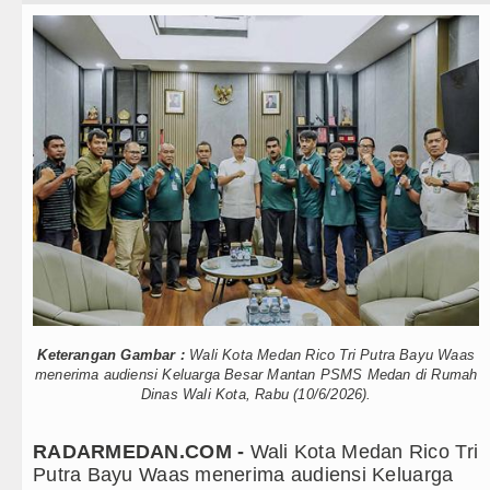
Teknologi
PSG vs Manchester United Laga 
Internasional
Juventus vs Inter Milan Persaha
Wisata
Real Madrid Tandang ke Ferencv
TIPS dan TRIK
Tujuh Tewas dalam Penembakan M
+ Lainnya
Bayern Munich Menang Tipis Atas
Video
Masyarakat Desak APH Bongkar Pe
Kesehatan
Dewan Usul BUMD Sumut Kelola Ru
Kuliner
Dugaan Penyimpangan Dana BOS 
Keterangan Gambar :
Wali Kota Medan Rico Tri Putra Bayu Waas
menerima audiensi Keluarga Besar Mantan PSMS Medan di Rumah
Siraman Rohani
Risiko Tertular HIV/AIDS Melal
Dinas Wali Kota, Rabu (10/6/2026).
Bertekad Pulang Mantan PM Ban
RADARMEDAN.COM -
Wali Kota Medan Rico Tri
Putra Bayu Waas menerima audiensi Keluarga
PSG vs Manchester United Laga 