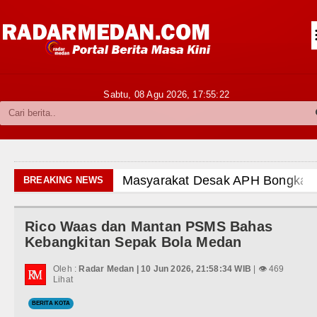
Siantar-Simalungun
Kabupaten Karo
Pakpak Bharat
Sabtu, 08 Agu 2026,
17:55:24
Kabupaten Simalungun
Metropolitan
TNI POLRI
Masyarakat Desak APH Bongkar Pe
BREAKING NEWS
Hukum dan Kriminal
Dewan Usul BUMD Sumut Kelola Ru
Rico Waas dan Mantan PSMS Bahas
Politik
Dugaan Penyimpangan Dana BOS 
Kebangkitan Sepak Bola Medan
Hiburan
Risiko Tertular HIV/AIDS Melal
Oleh :
Radar Medan | 10 Jun 2026, 21:58:34 WIB
| 👁 469
Lihat
Olahraga
Bertekad Pulang Mantan PM Ban
BERITA KOTA