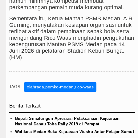
Juventus vs Inter Milan Persaha
namun minimnya kompetisi membuat
perkembangan pemain muda kurang optimal.
Real Madrid Tandang ke Ferencv
Sementara itu, Ketua Mantan PSMS Medan, A.R.
Gurning, menyatakan kesiapan organisasi untuk
Tujuh Tewas dalam Penembakan M
terlibat aktif dalam pembinaan sepak bola serta
mengundang Rico Waas menghadiri pengukuhan
Bayern Munich Menang Tipis Atas
kepengurusan Mantan PSMS Medan pada 14
Juni 2026 di pelataran Stadion Kebun Bunga.
(HM)
TAGS :
olahraga,pemko-medan,rico-waas
Berita Terkait
Bupati Simalungun Apresiasi Pelaksanaan Kejuaraan
Nasional Danau Toba Rally 2019 di Parapat
Walikota Medan Buka Kejuaraan Wushu Antar Pelajar Sumut