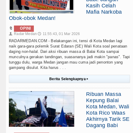
Kasih Celah
Mafia Narkoba
Obok-obok Medan!
🔖
OPINI
Radar Medan
11:55:43, 01 Mar 2026
👤
🕔
RADARMEDAN.COM - Belakangan ini, tensi di Kota Medan lagi
naik gara-gara polemik Surat Edaran (SE) Wali Kota soal penataan
daging non-halal. Dari aksi ribuan massa di Balai Kota sampai
munculnya gerakan tandingan, suasananya jadi makin "panas". Tapi
tunggu dulu, warga Medan jangan mau cuma jadi penonton yang
gampang disulut. Kita harus . . .
Berita Selengkapnya
▸
Ribuan Massa
Kepung Balai
Kota Medan, Wali
Kota Rico Waas
Akhirnya Tarik SE
Dagang Babi