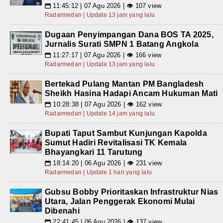
11:45:12 | 07 Agu 2026 | 👁 107 view
📅
Radarmedan | Update 13 jam yang lalu
Dugaan Penyimpangan Dana BOS TA 2025,
Jurnalis Surati SMPN 1 Batang Angkola
11:27:17 | 07 Agu 2026 | 👁 166 view
📅
Radarmedan | Update 13 jam yang lalu
Bertekad Pulang Mantan PM Bangladesh
Sheikh Hasina Hadapi Ancam Hukuman Mati
10:28:38 | 07 Agu 2026 | 👁 162 view
📅
Radarmedan | Update 14 jam yang lalu
Bupati Taput Sambut Kunjungan Kapolda
Sumut Hadiri Revitalisasi TK Kemala
Bhayangkari 11 Tarutung
18:14:20 | 06 Agu 2026 | 👁 231 view
📅
Radarmedan | Update 1 hari yang lalu
Gubsu Bobby Prioritaskan Infrastruktur Nias
Utara, Jalan Penggerak Ekonomi Mulai
Dibenahi
22:41:45 | 06 Agu 2026 | 👁 137 view
📅