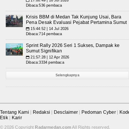
17:00:49 | 16 Jul 2026
📅
Dibaca:536 pembaca
Krisis BBM di Medan Tak Kunjung Usai, Bara
Pena Desak Evaluasi Pejabat Pertamina Sumut
15:44:52 | 14 Jul 2026
📅
Dibaca:714 pembaca
Sprint Rally 2026 Seri 1 Sukses, Dampak ke
Sumut Signifikan
21:57:28 | 12 Apr 2026
📅
Dibaca:3334 pembaca
Selengkapnya
Tentang Kami
|
Redaksi
|
Desclaimer
|
Pedoman Cyber
|
Kod
Etik
|
Karir
© 2026 Copyright
Radarmedan.com
All Rights reserved.