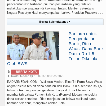
pencabutan izin terhadap puluhan perusahaan yang terbukti
melakukan pelanggaran di kawasan hutan. Menteri Sekretaris
Negara Prasetyo Hadi menyampaikan bahwa Presiden Prabowo . . .
Berita Selengkapnya
▸
Bantuan untuk
Pengendalian
Banjir, Rico
Waas: Dana Bank
Dunia Rp 1,5
Triliun Dikelola
Oleh BWS
🔖
BERITA KOTA
Radar Medan
18:09:37, 03 Des 2025
👤
🕔
RADARMEDAN.COM - Walikota Medan, Rico Tri Putra Bayu Waas
angkat bicara terkait dana bantuan dari Bank Dunia sebesar Rp 1,5
triliun untuk program pengendalian banjir di Kota Medan. Ia
membantah bahwa Pemerintah Kota (Pemko) Medan mengelola
dana batuan tersebut. Rico menjelaskan bahwa realisasi dana
bantuan tersebut, mengelola adalah Balai . . .