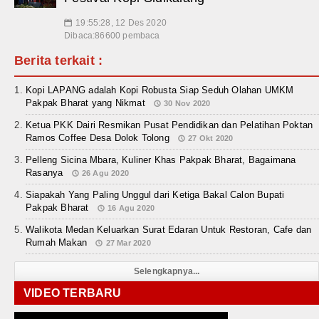
19:55:28, 12 Des 2020
📅
Dibaca:86600 pembaca
Berita terkait :
Kopi LAPANG adalah Kopi Robusta Siap Seduh Olahan UMKM
Pakpak Bharat yang Nikmat
30 Nov 2020
Ketua PKK Dairi Resmikan Pusat Pendidikan dan Pelatihan Poktan
Ramos Coffee Desa Dolok Tolong
27 Okt 2020
Pelleng Sicina Mbara, Kuliner Khas Pakpak Bharat, Bagaimana
Rasanya
26 Agu 2020
Siapakah Yang Paling Unggul dari Ketiga Bakal Calon Bupati
Pakpak Bharat
16 Agu 2020
Walikota Medan Keluarkan Surat Edaran Untuk Restoran, Cafe dan
Rumah Makan
27 Mar 2020
Selengkapnya...
VIDEO TERBARU