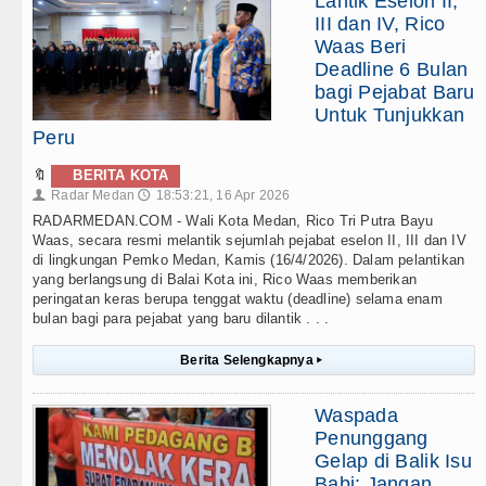
Lantik Eselon II,
III dan IV, Rico
Waas Beri
Deadline 6 Bulan
bagi Pejabat Baru
Untuk Tunjukkan
Peru
🔖
BERITA KOTA
Radar Medan
18:53:21, 16 Apr 2026
👤
🕔
RADARMEDAN.COM - Wali Kota Medan, Rico Tri Putra Bayu
Waas, secara resmi melantik sejumlah pejabat eselon II, III dan IV
di lingkungan Pemko Medan, Kamis (16/4/2026). Dalam pelantikan
yang berlangsung di Balai Kota ini, Rico Waas memberikan
peringatan keras berupa tenggat waktu (deadline) selama enam
bulan bagi para pejabat yang baru dilantik . . .
Berita Selengkapnya
▸
Waspada
Penunggang
Gelap di Balik Isu
Babi: Jangan