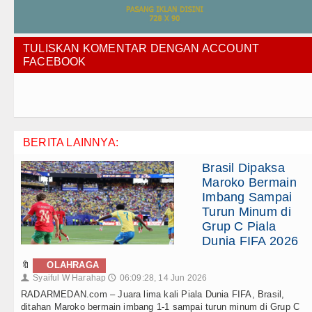
TULISKAN KOMENTAR DENGAN ACCOUNT
FACEBOOK
BERITA LAINNYA:
Brasil Dipaksa
Maroko Bermain
Imbang Sampai
Turun Minum di
Grup C Piala
Dunia FIFA 2026
🔖
OLAHRAGA
Syaiful W Harahap
06:09:28, 14 Jun 2026
👤
🕔
RADARMEDAN.com – Juara lima kali Piala Dunia FIFA, Brasil,
ditahan Maroko bermain imbang 1-1 sampai turun minum di Grup C