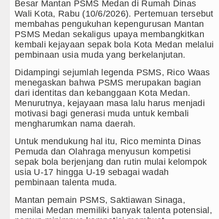
Besar Mantan PSMS Medan di Rumah Dinas
Wali Kota, Rabu (10/6/2026). Pertemuan tersebut
Juventus vs Inter Milan Persaha
membahas pengukuhan kepengurusan Mantan
PSMS Medan sekaligus upaya membangkitkan
Real Madrid Tandang ke Ferencv
kembali kejayaan sepak bola Kota Medan melalui
pembinaan usia muda yang berkelanjutan.
Tujuh Tewas dalam Penembakan M
Didampingi sejumlah legenda PSMS, Rico Waas
Bayern Munich Menang Tipis Atas
menegaskan bahwa PSMS merupakan bagian
dari identitas dan kebanggaan Kota Medan.
Masyarakat Desak APH Bongkar Pe
Menurutnya, kejayaan masa lalu harus menjadi
motivasi bagi generasi muda untuk kembali
Dewan Usul BUMD Sumut Kelola Ru
mengharumkan nama daerah.
Dugaan Penyimpangan Dana BOS 
Untuk mendukung hal itu, Rico meminta Dinas
Pemuda dan Olahraga menyusun kompetisi
Risiko Tertular HIV/AIDS Melal
sepak bola berjenjang dan rutin mulai kelompok
usia U-17 hingga U-19 sebagai wadah
Bertekad Pulang Mantan PM Ban
pembinaan talenta muda.
PSG vs Manchester United Laga 
Mantan pemain PSMS, Saktiawan Sinaga,
menilai Medan memiliki banyak talenta potensial,