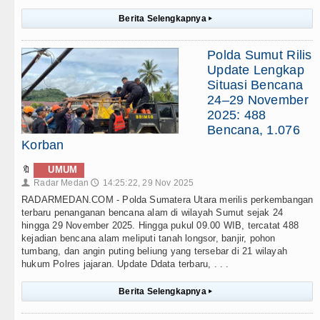
Berita Selengkapnya
▸
Polda Sumut Rilis
Update Lengkap
Situasi Bencana
24–29 November
2025: 488
Bencana, 1.076
Korban
🔖
UMUM
Radar Medan
14:25:22, 29 Nov 2025
👤
🕔
RADARMEDAN.COM - Polda Sumatera Utara merilis perkembangan
terbaru penanganan bencana alam di wilayah Sumut sejak 24
hingga 29 November 2025. Hingga pukul 09.00 WIB, tercatat 488
kejadian bencana alam meliputi tanah longsor, banjir, pohon
tumbang, dan angin puting beliung yang tersebar di 21 wilayah
hukum Polres jajaran. Update Ddata terbaru, . . .
Berita Selengkapnya
▸