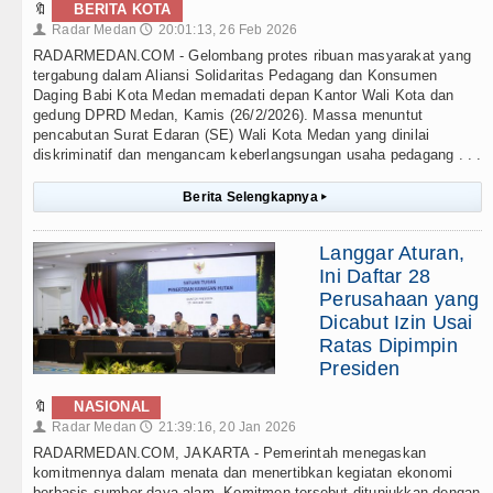
🔖
BERITA KOTA
Radar Medan
20:01:13, 26 Feb 2026
👤
🕔
RADARMEDAN.COM - Gelombang protes ribuan masyarakat yang
tergabung dalam Aliansi Solidaritas Pedagang dan Konsumen
Daging Babi Kota Medan memadati depan Kantor Wali Kota dan
gedung DPRD Medan, Kamis (26/2/2026). Massa menuntut
pencabutan Surat Edaran (SE) Wali Kota Medan yang dinilai
diskriminatif dan mengancam keberlangsungan usaha pedagang . . .
Berita Selengkapnya
▸
Langgar Aturan,
Ini Daftar 28
Perusahaan yang
Dicabut Izin Usai
Ratas Dipimpin
Presiden
🔖
NASIONAL
Radar Medan
21:39:16, 20 Jan 2026
👤
🕔
RADARMEDAN.COM, JAKARTA - Pemerintah menegaskan
komitmennya dalam menata dan menertibkan kegiatan ekonomi
berbasis sumber daya alam. Komitmen tersebut ditunjukkan dengan