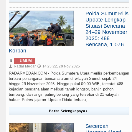
Polda Sumut Rilis
Update Lengkap
Situasi Bencana
24–29 November
2025: 488
Bencana, 1.076
Korban
🔖
UMUM
Radar Medan
14:25:22, 29 Nov 2025
👤
🕔
RADARMEDAN.COM - Polda Sumatera Utara merilis perkembangan
terbaru penanganan bencana alam di wilayah Sumut sejak 24
hingga 29 November 2025. Hingga pukul 09.00 WIB, tercatat 488
kejadian bencana alam meliputi tanah longsor, banjir, pohon
tumbang, dan angin puting beliung yang tersebar di 21 wilayah
hukum Polres jajaran. Update Ddata terbaru, . . .
Berita Selengkapnya
▸
Secercah