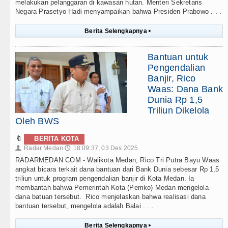
melakukan pelanggaran di kawasan hutan. Menteri Sekretaris
Negara Prasetyo Hadi menyampaikan bahwa Presiden Prabowo . . .
Berita Selengkapnya
▸
Bantuan untuk
Pengendalian
Banjir, Rico
Waas: Dana Bank
Dunia Rp 1,5
Triliun Dikelola
Oleh BWS
🔖
BERITA KOTA
Radar Medan
18:09:37, 03 Des 2025
👤
🕔
RADARMEDAN.COM - Walikota Medan, Rico Tri Putra Bayu Waas
angkat bicara terkait dana bantuan dari Bank Dunia sebesar Rp 1,5
triliun untuk program pengendalian banjir di Kota Medan. Ia
membantah bahwa Pemerintah Kota (Pemko) Medan mengelola
dana batuan tersebut. Rico menjelaskan bahwa realisasi dana
bantuan tersebut, mengelola adalah Balai . . .
Berita Selengkapnya
▸