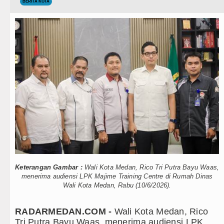
Teknologi
BERITA KOTA
Rico Waas : Kemerdekaan Harus Dir
Internasional
Kurang dari 6 Jam, Polsek Kotarih R
Wisata
Liverpool vs Monaco Laga Persahaba
TIPS dan TRIK
Tim Gabungan Ringkus 3 Tersangka 
+ Lainnya
Emma Raducanu Absen di Grand Sla
Video
Juventus Dikalahkan Inter Milan di 
Kesehatan
PSG Ditahan Manchester United Mai
Kuliner
Chelsea Gilas AC Milan di Laga Per
Keterangan Gambar :
Wali Kota Medan, Rico Tri Putra Bayu Waas,
Siraman Rohani
Ketua GRIB Jaya Labuhanbatu Gelar
menerima audiensi LPK Majime Training Centre di Rumah Dinas
Wali Kota Medan, Rabu (10/6/2026).
Gubernur Bobby Nasution Minta Kep
RADARMEDAN.COM -
Wali Kota Medan, Rico
Rico Waas : Kemerdekaan Harus Dir
Tri Putra Bayu Waas, menerima audiensi LPK