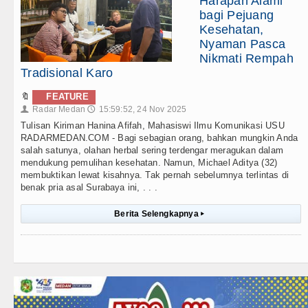
Harapan Alami
bagi Pejuang
Kesehatan,
Nyaman Pasca
Nikmati Rempah
Tradisional Karo
🔖
FEATURE
Radar Medan
15:59:52, 24 Nov 2025
👤
🕔
Tulisan Kiriman Hanina Afifah, Mahasiswi Ilmu Komunikasi USU
RADARMEDAN.COM - Bagi sebagian orang, bahkan mungkin Anda
salah satunya, olahan herbal sering terdengar meragukan dalam
mendukung pemulihan kesehatan. Namun, Michael Aditya (32)
membuktikan lewat kisahnya. Tak pernah sebelumnya terlintas di
benak pria asal Surabaya ini, . . .
Berita Selengkapnya
▸