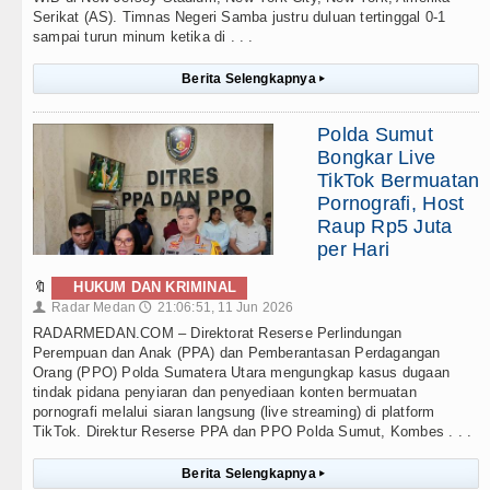
Serikat (AS). Timnas Negeri Samba justru duluan tertinggal 0-1
sampai turun minum ketika di . . .
Berita Selengkapnya
▸
Polda Sumut
Bongkar Live
TikTok Bermuatan
Pornografi, Host
Raup Rp5 Juta
per Hari
🔖
HUKUM DAN KRIMINAL
Radar Medan
21:06:51, 11 Jun 2026
👤
🕔
RADARMEDAN.COM – Direktorat Reserse Perlindungan
Perempuan dan Anak (PPA) dan Pemberantasan Perdagangan
Orang (PPO) Polda Sumatera Utara mengungkap kasus dugaan
tindak pidana penyiaran dan penyediaan konten bermuatan
pornografi melalui siaran langsung (live streaming) di platform
TikTok. Direktur Reserse PPA dan PPO Polda Sumut, Kombes . . .
Berita Selengkapnya
▸