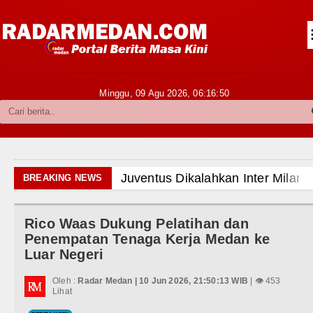
Siantar-Simalungun
Kabupaten Karo
Pakpak Bharat
Minggu, 09 Agu 2026,
06:16:51
Kabupaten Simalungun
Metropolitan
TNI POLRI
Juventus Dikalahkan Inter Milan di 
BREAKING NEWS
Hukum dan Kriminal
PSG Ditahan Manchester United Mai
Rico Waas Dukung Pelatihan dan
Politik
Chelsea Gilas AC Milan di Laga Per
Penempatan Tenaga Kerja Medan ke
Luar Negeri
Hiburan
Ketua GRIB Jaya Labuhanbatu Gelar
Oleh :
Radar Medan | 10 Jun 2026, 21:50:13 WIB
| 👁 453
Olahraga
Lihat
Gubernur Bobby Nasution Minta Kep