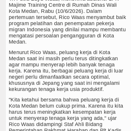
Majime Training Centre di Rumah Dinas Wali
Kurang dari 6 Jam, Polsek Kotarih R
Kota Medan, Rabu (10/6/2026). Dalam
pertemuan tersebut, Rico Waas menyambut baik
Liverpool vs Monaco Laga Persahaba
program pelatihan dan penempatan pekerja
migran Indonesia yang dinilai mampu membantu
Tim Gabungan Ringkus 3 Tersangka 
mengatasi persoalan pengangguran di Kota
Medan.
Emma Raducanu Absen di Grand Sla
Menurut Rico Waas, peluang kerja di Kota
Juventus Dikalahkan Inter Milan di 
Medan saat ini masih perlu terus ditingkatkan
agar mampu menyerap lebih banyak tenaga
PSG Ditahan Manchester United Mai
kerja. Karena itu, berbagai peluang kerja di luar
negeri perlu dimanfaatkan secara optimal,
Chelsea Gilas AC Milan di Laga Per
khususnya di Jepang yang saat ini mengalami
kekurangan tenaga kerja usia produktif.
Ketua GRIB Jaya Labuhanbatu Gelar
"Kita ketahui bersama bahwa peluang kerja di
Kota Medan belum cukup prima. Karena itu kita
Gubernur Bobby Nasution Minta Kep
harus terus meningkatkan kesempatan kerja
untuk menyerap tenaga kerja yang ada," ujar
Rico Waas : Kemerdekaan Harus Dir
Rico Waas didampingi Staf Ahli Bidang
Pemerintahan Rakhmat Harahap dan Plt Kadis