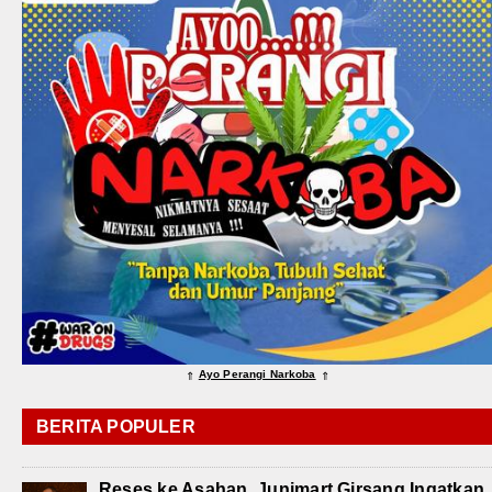
Ayo Perangi Narkoba
⇑
⇑
BERITA POPULER
Reses ke Asahan, Junimart Girsang Ingatkan