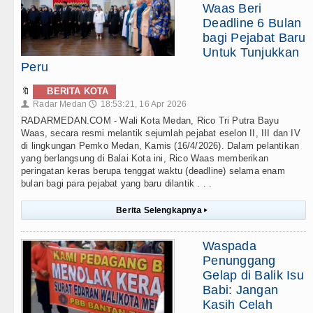
Waas Beri
Deadline 6 Bulan
bagi Pejabat Baru
Untuk Tunjukkan
Peru
🔖
BERITA KOTA
Radar Medan
18:53:21, 16 Apr 2026
👤
🕔
RADARMEDAN.COM - Wali Kota Medan, Rico Tri Putra Bayu
Waas, secara resmi melantik sejumlah pejabat eselon II, III dan IV
di lingkungan Pemko Medan, Kamis (16/4/2026). Dalam pelantikan
yang berlangsung di Balai Kota ini, Rico Waas memberikan
peringatan keras berupa tenggat waktu (deadline) selama enam
bulan bagi para pejabat yang baru dilantik . . .
Berita Selengkapnya
▸
Waspada
Penunggang
Gelap di Balik Isu
Babi: Jangan
Kasih Celah