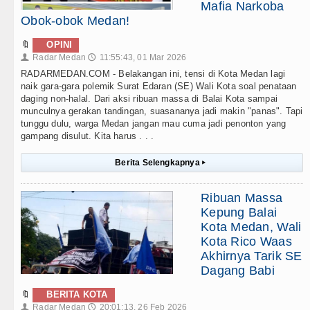
Mafia Narkoba
Obok-obok Medan!
🔖
OPINI
Radar Medan
11:55:43, 01 Mar 2026
👤
🕔
RADARMEDAN.COM - Belakangan ini, tensi di Kota Medan lagi
naik gara-gara polemik Surat Edaran (SE) Wali Kota soal penataan
daging non-halal. Dari aksi ribuan massa di Balai Kota sampai
munculnya gerakan tandingan, suasananya jadi makin "panas". Tapi
tunggu dulu, warga Medan jangan mau cuma jadi penonton yang
gampang disulut. Kita harus . . .
Berita Selengkapnya
▸
Ribuan Massa
Kepung Balai
Kota Medan, Wali
Kota Rico Waas
Akhirnya Tarik SE
Dagang Babi
🔖
BERITA KOTA
Radar Medan
20:01:13, 26 Feb 2026
👤
🕔