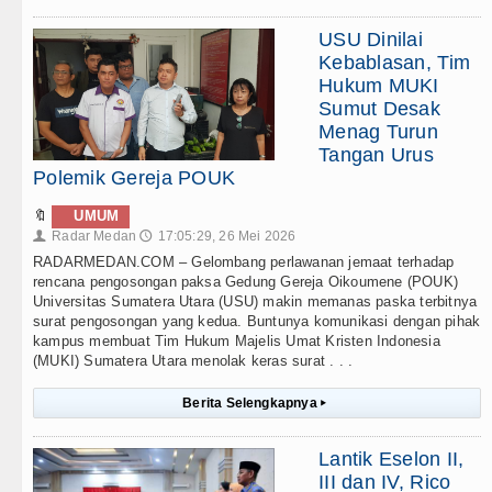
USU Dinilai
Kebablasan, Tim
Hukum MUKI
Sumut Desak
Menag Turun
Tangan Urus
Polemik Gereja POUK
🔖
UMUM
Radar Medan
17:05:29, 26 Mei 2026
👤
🕔
RADARMEDAN.COM – Gelombang perlawanan jemaat terhadap
rencana pengosongan paksa Gedung Gereja Oikoumene (POUK)
Universitas Sumatera Utara (USU) makin memanas paska terbitnya
surat pengosongan yang kedua. Buntunya komunikasi dengan pihak
kampus membuat Tim Hukum Majelis Umat Kristen Indonesia
(MUKI) Sumatera Utara menolak keras surat . . .
Berita Selengkapnya
▸
Lantik Eselon II,
III dan IV, Rico