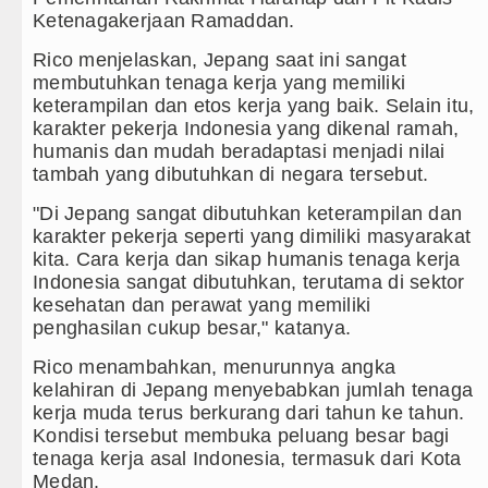
Kurang dari 6 Jam, Polsek Kotarih R
Ketenagakerjaan Ramaddan.
Liverpool vs Monaco Laga Persahaba
Rico menjelaskan, Jepang saat ini sangat
membutuhkan tenaga kerja yang memiliki
Tim Gabungan Ringkus 3 Tersangka 
keterampilan dan etos kerja yang baik. Selain itu,
karakter pekerja Indonesia yang dikenal ramah,
Emma Raducanu Absen di Grand Sla
humanis dan mudah beradaptasi menjadi nilai
tambah yang dibutuhkan di negara tersebut.
"Di Jepang sangat dibutuhkan keterampilan dan
karakter pekerja seperti yang dimiliki masyarakat
kita. Cara kerja dan sikap humanis tenaga kerja
Indonesia sangat dibutuhkan, terutama di sektor
kesehatan dan perawat yang memiliki
penghasilan cukup besar," katanya.
Rico menambahkan, menurunnya angka
kelahiran di Jepang menyebabkan jumlah tenaga
kerja muda terus berkurang dari tahun ke tahun.
Kondisi tersebut membuka peluang besar bagi
tenaga kerja asal Indonesia, termasuk dari Kota
Medan.