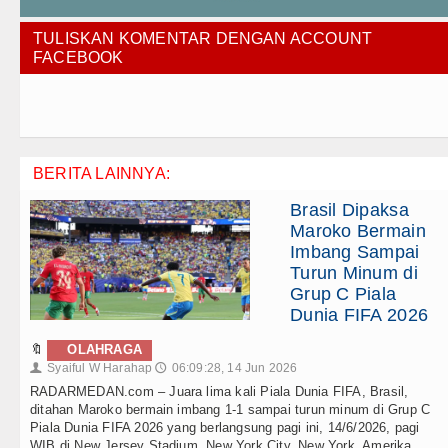
TULISKAN KOMENTAR DENGAN ACCOUNT
FACEBOOK
BERITA LAINNYA:
Brasil Dipaksa
Maroko Bermain
Imbang Sampai
Turun Minum di
Grup C Piala
Dunia FIFA 2026
🔖
OLAHRAGA
Syaiful W Harahap
06:09:28, 14 Jun 2026
👤
🕔
RADARMEDAN.com – Juara lima kali Piala Dunia FIFA, Brasil,
ditahan Maroko bermain imbang 1-1 sampai turun minum di Grup C
Piala Dunia FIFA 2026 yang berlangsung pagi ini, 14/6/2026, pagi
WIB di New Jersey Stadium, New York City, New York, Amerika