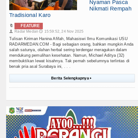
Nyaman Pasca
Nikmati Rempah
Tradisional Karo
🔖
FEATURE
Radar Medan
15:59:52, 24 Nov 2025
👤
🕔
Tulisan Kiriman Hanina Afifah, Mahasiswi Ilmu Komunikasi USU
RADARMEDAN.COM - Bagi sebagian orang, bahkan mungkin Anda
salah satunya, olahan herbal sering terdengar meragukan dalam
mendukung pemulihan kesehatan. Namun, Michael Aditya (32)
membuktikan lewat kisahnya. Tak pernah sebelumnya terlintas di
benak pria asal Surabaya ini, . . .
Berita Selengkapnya
▸