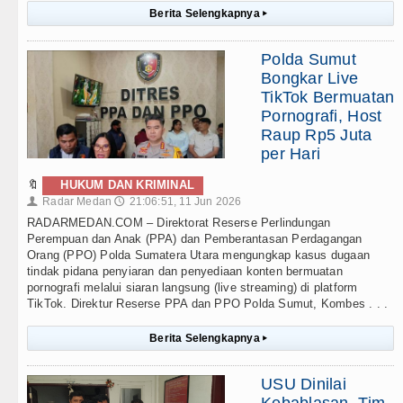
Berita Selengkapnya
▸
Polda Sumut
Bongkar Live
TikTok Bermuatan
Pornografi, Host
Raup Rp5 Juta
per Hari
🔖
HUKUM DAN KRIMINAL
Radar Medan
21:06:51, 11 Jun 2026
👤
🕔
RADARMEDAN.COM – Direktorat Reserse Perlindungan
Perempuan dan Anak (PPA) dan Pemberantasan Perdagangan
Orang (PPO) Polda Sumatera Utara mengungkap kasus dugaan
tindak pidana penyiaran dan penyediaan konten bermuatan
pornografi melalui siaran langsung (live streaming) di platform
TikTok. Direktur Reserse PPA dan PPO Polda Sumut, Kombes . . .
Berita Selengkapnya
▸
USU Dinilai
Kebablasan, Tim