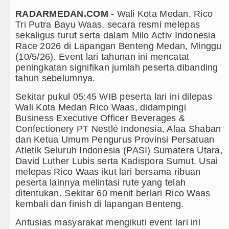
RADARMEDAN.COM -
Wali Kota Medan, Rico
Arsenal Dibungkam Real Betis pa
Tri Putra Bayu Waas, secara resmi melepas
sekaligus turut serta dalam Milo Activ Indonesia
Chelsea Tumbang Ditekuk Juvent
Race 2026 di Lapangan Benteng Medan, Minggu
(10/5/26). Event lari tahunan ini mencatat
Bupati Taput Sambut Kunjungan K
peningkatan signifikan jumlah peserta dibanding
tahun sebelumnya.
PD AIJ Sumut Kembali Amankan A
Sekitar pukul 05:45 WIB peserta lari ini dilepas
Bupati Toba Lantik 39 Pejabat, T
Wali Kota Medan Rico Waas, didampingi
Business Executive Officer Beverages &
LGB Minus T dan Q Sebagai Orien
Confectionery PT Nestlé Indonesia, Alaa Shaban
dan Ketua Umum Pengurus Provinsi Persatuan
Danrem 011 Lilawangsa Brigjen 
Atletik Seluruh Indonesia (PASI) Sumatera Utara,
Aceh
David Luther Lubis serta Kadispora Sumut. Usai
melepas Rico Waas ikut lari bersama ribuan
Era Baru Pengobatan Pasien Kank
peserta lainnya melintasi rute yang telah
ditentukan. Sekitar 60 menit berlari Rico Waas
Rico Waas Nonaktifkan Lurah A
kembali dan finish di lapangan Benteng.
Sebut LSL Pengidap HIV/AIDS di
Antusias masyarakat mengikuti event lari ini