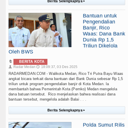
Berita Selengkapnya
▸
Bantuan untuk
Pengendalian
Banjir, Rico
Waas: Dana Bank
Dunia Rp 1,5
Triliun Dikelola
Oleh BWS
🔖
BERITA KOTA
Radar Medan
18:09:37, 03 Des 2025
👤
🕔
RADARMEDAN.COM - Walikota Medan, Rico Tri Putra Bayu Waas
angkat bicara terkait dana bantuan dari Bank Dunia sebesar Rp 1,5
triliun untuk program pengendalian banjir di Kota Medan. Ia
membantah bahwa Pemerintah Kota (Pemko) Medan mengelola
dana batuan tersebut. Rico menjelaskan bahwa realisasi dana
bantuan tersebut, mengelola adalah Balai . . .
Berita Selengkapnya
▸
Polda Sumut Rilis