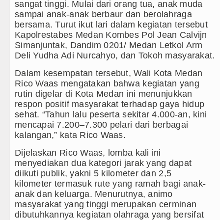
sangat tinggi. Mulai dari orang tua, anak muda
Arsenal Dibungkam Real Betis pa
sampai anak-anak berbaur dan berolahraga
bersama. Turut ikut lari dalam kegiatan tersebut
Chelsea Tumbang Ditekuk Juvent
Kapolrestabes Medan Kombes Pol Jean Calvijn
Simanjuntak, Dandim 0201/ Medan Letkol Arm
Bupati Taput Sambut Kunjungan K
Deli Yudha Adi Nurcahyo, dan Tokoh masyarakat.
Dalam kesempatan tersebut, Wali Kota Medan
PD AIJ Sumut Kembali Amankan A
Rico Waas mengatakan bahwa kegiatan yang
rutin digelar di Kota Medan ini menunjukkan
Bupati Toba Lantik 39 Pejabat, T
respon positif masyarakat terhadap gaya hidup
sehat. “Tahun lalu peserta sekitar 4.000-an, kini
mencapai 7.200–7.300 pelari dari berbagai
kalangan,” kata Rico Waas.
Dijelaskan Rico Waas, lomba kali ini
menyediakan dua kategori jarak yang dapat
diikuti publik, yakni 5 kilometer dan 2,5
kilometer termasuk rute yang ramah bagi anak-
anak dan keluarga. Menurutnya, animo
masyarakat yang tinggi merupakan cerminan
dibutuhkannya kegiatan olahraga yang bersifat