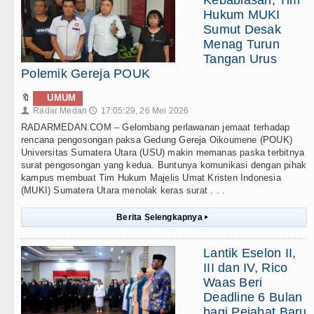
Hukum MUKI
Sumut Desak
Menag Turun
Tangan Urus
Polemik Gereja POUK
🔖
UMUM
Radar Medan
17:05:29, 26 Mei 2026
👤
🕔
RADARMEDAN.COM – Gelombang perlawanan jemaat terhadap
rencana pengosongan paksa Gedung Gereja Oikoumene (POUK)
Universitas Sumatera Utara (USU) makin memanas paska terbitnya
surat pengosongan yang kedua. Buntunya komunikasi dengan pihak
kampus membuat Tim Hukum Majelis Umat Kristen Indonesia
(MUKI) Sumatera Utara menolak keras surat . . .
Berita Selengkapnya
▸
Lantik Eselon II,
III dan IV, Rico
Waas Beri
Deadline 6 Bulan
bagi Pejabat Baru