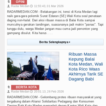
🔖
OPINI
Radar Medan
11:55:43, 01 Mar 2026
👤
🕔
RADARMEDAN.COM - Belakangan ini, tensi di Kota Medan lagi
naik gara-gara polemik Surat Edaran (SE) Wali Kota soal penataan
daging non-halal. Dari aksi ribuan massa di Balai Kota sampai
munculnya gerakan tandingan, suasananya jadi makin "panas". Tapi
tunggu dulu, warga Medan jangan mau cuma jadi penonton yang
gampang disulut. Kita harus . . .
Berita Selengkapnya
▸
Ribuan Massa
Kepung Balai
Kota Medan, Wali
Kota Rico Waas
Akhirnya Tarik SE
Dagang Babi
🔖
BERITA KOTA
Radar Medan
20:01:13, 26 Feb 2026
👤
🕔
RADARMEDAN.COM - Gelombang protes ribuan masyarakat yang
tergabung dalam Aliansi Solidaritas Pedagang dan Konsumen
Daging Babi Kota Medan memadati depan Kantor Wali Kota dan