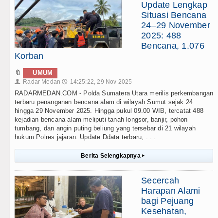
Update Lengkap
Situasi Bencana
24–29 November
2025: 488
Bencana, 1.076
Korban
🔖
UMUM
Radar Medan
14:25:22, 29 Nov 2025
👤
🕔
RADARMEDAN.COM - Polda Sumatera Utara merilis perkembangan
terbaru penanganan bencana alam di wilayah Sumut sejak 24
hingga 29 November 2025. Hingga pukul 09.00 WIB, tercatat 488
kejadian bencana alam meliputi tanah longsor, banjir, pohon
tumbang, dan angin puting beliung yang tersebar di 21 wilayah
hukum Polres jajaran. Update Ddata terbaru, . . .
Berita Selengkapnya
▸
Secercah
Harapan Alami
bagi Pejuang
Kesehatan,