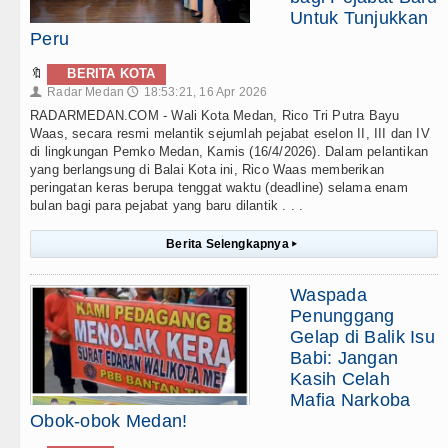
Untuk Tunjukkan
Peru
🔖
BERITA KOTA
Radar Medan
18:53:21, 16 Apr 2026
👤
🕔
RADARMEDAN.COM - Wali Kota Medan, Rico Tri Putra Bayu
Waas, secara resmi melantik sejumlah pejabat eselon II, III dan IV
di lingkungan Pemko Medan, Kamis (16/4/2026). Dalam pelantikan
yang berlangsung di Balai Kota ini, Rico Waas memberikan
peringatan keras berupa tenggat waktu (deadline) selama enam
bulan bagi para pejabat yang baru dilantik . . .
Berita Selengkapnya
▸
Waspada
Penunggang
Gelap di Balik Isu
Babi: Jangan
Kasih Celah
Mafia Narkoba
Obok-obok Medan!