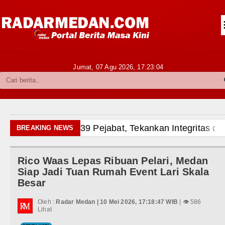
Siantar-Simalungun
Kabupaten Karo
Pakpak Bharat
Jumat, 07 Agu 2026,
17:23:06
Kabupaten Simalungun
Metropolitan
TNI POLRI
LGB Minus T dan Q Sebagai Orien
BREAKING NEWS
Hukum dan Kriminal
Danrem 011 Lilawangsa Brigjen 
Aceh
Rico Waas Lepas Ribuan Pelari, Medan
Politik
Siap Jadi Tuan Rumah Event Lari Skala
Era Baru Pengobatan Pasien Kank
Besar
Hiburan
Rico Waas Nonaktifkan Lurah A
Oleh :
Radar Medan | 10 Mei 2026, 17:18:47 WIB
| 👁 586
Olahraga
Lihat
Sebut LSL Pengidap HIV/AIDS di