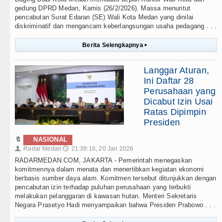
gedung DPRD Medan, Kamis (26/2/2026). Massa menuntut
pencabutan Surat Edaran (SE) Wali Kota Medan yang dinilai
diskriminatif dan mengancam keberlangsungan usaha pedagang . . .
Berita Selengkapnya
▸
Langgar Aturan,
Ini Daftar 28
Perusahaan yang
Dicabut Izin Usai
Ratas Dipimpin
Presiden
🔖
NASIONAL
Radar Medan
21:39:16, 20 Jan 2026
👤
🕔
RADARMEDAN.COM, JAKARTA - Pemerintah menegaskan
komitmennya dalam menata dan menertibkan kegiatan ekonomi
berbasis sumber daya alam. Komitmen tersebut ditunjukkan dengan
pencabutan izin terhadap puluhan perusahaan yang terbukti
melakukan pelanggaran di kawasan hutan. Menteri Sekretaris
Negara Prasetyo Hadi menyampaikan bahwa Presiden Prabowo . . .