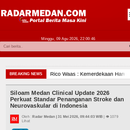
Siantar-Simalungun
Kabupaten Karo
Pakpak Bharat
Minggu, 09 Agu 2026,
22:00:48
Kabupaten Simalungun
Metropolitan
TNI POLRI
Rico Waas : Kemerdekaan Harus Di
BREAKING NEWS
Hukum dan Kriminal
Kurang dari 6 Jam, Polsek Kotarih 
Siloam Medan Clinical Update 2026
Politik
Liverpool vs Monaco Laga Persahab
Perkuat Standar Penanganan Stroke dan
Neurovaskular di Indonesia
Hiburan
Manchester City vs Atletico Madri
Oleh :
Radar Medan | 31 Mei 2026, 09:44:03 WIB
| 👁 1079
Olahraga
Lihat
Serapan Anggaran Terendah, Inspek