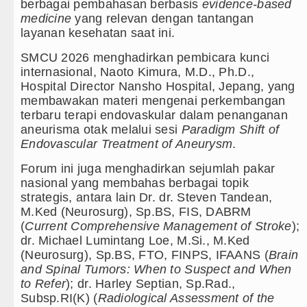
berbagai pembahasan berbasis
evidence-based
medicine
yang relevan dengan tantangan
layanan kesehatan saat ini.
SMCU 2026 menghadirkan pembicara kunci
internasional, Naoto Kimura, M.D., Ph.D.,
Hospital Director Nansho Hospital, Jepang, yang
membawakan materi mengenai perkembangan
terbaru terapi endovaskular dalam penanganan
aneurisma otak melalui sesi
Paradigm Shift of
Endovascular Treatment of Aneurysm
.
Forum ini juga menghadirkan sejumlah pakar
nasional yang membahas berbagai topik
strategis, antara lain Dr. dr. Steven Tandean,
M.Ked (Neurosurg), Sp.BS, FIS, DABRM
(
Current Comprehensive Management of Stroke
);
dr. Michael Lumintang Loe, M.Si., M.Ked
(Neurosurg), Sp.BS, FTO, FINPS, IFAANS (
Brain
and Spinal Tumors: When to Suspect and When
to Refer
); dr. Harley Septian, Sp.Rad.,
Subsp.RI(K) (
Radiological Assessment of the