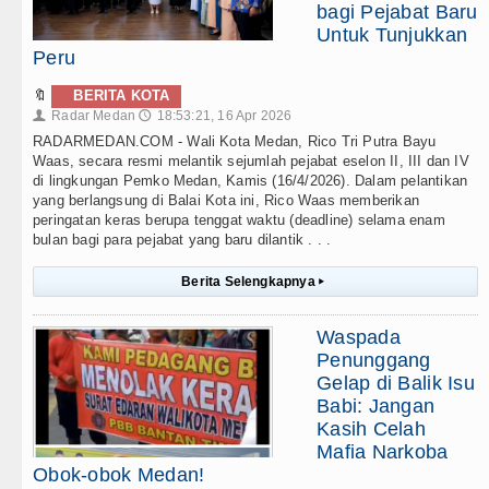
bagi Pejabat Baru
Untuk Tunjukkan
Peru
🔖
BERITA KOTA
Radar Medan
18:53:21, 16 Apr 2026
👤
🕔
RADARMEDAN.COM - Wali Kota Medan, Rico Tri Putra Bayu
Waas, secara resmi melantik sejumlah pejabat eselon II, III dan IV
di lingkungan Pemko Medan, Kamis (16/4/2026). Dalam pelantikan
yang berlangsung di Balai Kota ini, Rico Waas memberikan
peringatan keras berupa tenggat waktu (deadline) selama enam
bulan bagi para pejabat yang baru dilantik . . .
Berita Selengkapnya
▸
Waspada
Penunggang
Gelap di Balik Isu
Babi: Jangan
Kasih Celah
Mafia Narkoba
Obok-obok Medan!