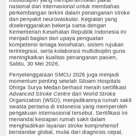
multidisiplin yang mempertemukan pakar
nasional dan internasional untuk membahas
Kapolda Sumut Rombak Puluhan Jab
perkembangan terkini dalam penanganan stroke
dan penyakit neurovaskular. Kegiatan yang
Wabup Deli Serdang Lantik 25 Peja
diselenggarakan bekerja sama dengan
Kementerian Kesehatan Republik Indonesia ini
Ketua GRIB Jaya Labuhanbatu Gela
menjadi bagian dari upaya penguatan
kompetensi tenaga kesehatan, sistem rujukan
Gubernur Bobby Nasution Minta Ke
terintegrasi, serta kolaborasi multidisiplin guna
meningkatkan kualitas penanganan pasien,
Rico Waas : Kemerdekaan Harus Di
Sabtu, 30 Mei 2026.
Kurang dari 6 Jam, Polsek Kotarih 
Penyelenggaraan SMCU 2026 juga menjadi
momentum penting setelah Siloam Hospitals
Liverpool vs Monaco Laga Persahab
Dhirga Surya Medan berhasil meraih sertifikasi
Advanced Stroke Centre
dari World Stroke
Manchester City vs Atletico Madri
Organization (WSO), menjadikannya rumah sakit
swasta pertama di Indonesia yang memperoleh
Serapan Anggaran Terendah, Inspek
pengakuan internasional tersebut. Sertifikasi ini
menandai kesiapan rumah sakit dalam
Gubernur Bobby Nasution Siapkan 
menghadirkan layanan stroke komprehensif
berstandar global, mulai dari diagnosis cepat,