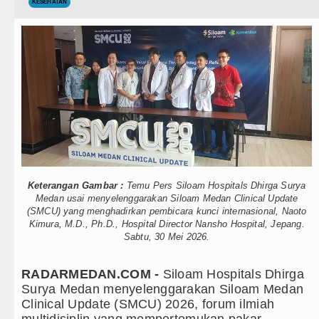
Teknologi
KESEHATAN
Gubernur Bobby Nasution Siapkan 
Internasional
Kapolda Sumut Rombak Puluhan Jab
Wisata
Wabup Deli Serdang Lantik 25 Peja
TIPS dan TRIK
Ketua GRIB Jaya Labuhanbatu Gela
+ Lainnya
Gubernur Bobby Nasution Minta Ke
Video
Rico Waas : Kemerdekaan Harus Di
Kesehatan
Keterangan Gambar :
Temu Pers Siloam Hospitals Dhirga Surya
Kurang dari 6 Jam, Polsek Kotarih 
Medan usai menyelenggarakan Siloam Medan Clinical Update
(SMCU) yang menghadirkan pembicara kunci internasional, Naoto
Kuliner
Liverpool vs Monaco Laga Persahab
Kimura, M.D., Ph.D., Hospital Director Nansho Hospital, Jepang.
Sabtu, 30 Mei 2026.
Siraman Rohani
Manchester City vs Atletico Madri
RADARMEDAN.COM -
Siloam Hospitals Dhirga
Serapan Anggaran Terendah, Inspek
Surya Medan menyelenggarakan Siloam Medan
Clinical Update (SMCU) 2026, forum ilmiah
Gubernur Bobby Nasution Siapkan 