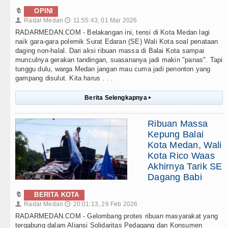
🔖
OPINI
Radar Medan
11:55:43, 01 Mar 2026
👤
🕔
RADARMEDAN.COM - Belakangan ini, tensi di Kota Medan lagi
naik gara-gara polemik Surat Edaran (SE) Wali Kota soal penataan
daging non-halal. Dari aksi ribuan massa di Balai Kota sampai
munculnya gerakan tandingan, suasananya jadi makin "panas". Tapi
tunggu dulu, warga Medan jangan mau cuma jadi penonton yang
gampang disulut. Kita harus . . .
Berita Selengkapnya
▸
Ribuan Massa
Kepung Balai
Kota Medan, Wali
Kota Rico Waas
Akhirnya Tarik SE
Dagang Babi
🔖
BERITA KOTA
Radar Medan
20:01:13, 26 Feb 2026
👤
🕔
RADARMEDAN.COM - Gelombang protes ribuan masyarakat yang
tergabung dalam Aliansi Solidaritas Pedagang dan Konsumen