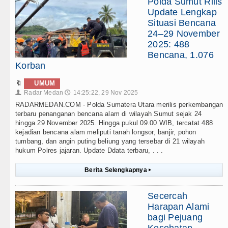
Polda Sumut Rilis
Update Lengkap
Situasi Bencana
24–29 November
2025: 488
Bencana, 1.076
Korban
🔖
UMUM
Radar Medan
14:25:22, 29 Nov 2025
👤
🕔
RADARMEDAN.COM - Polda Sumatera Utara merilis perkembangan
terbaru penanganan bencana alam di wilayah Sumut sejak 24
hingga 29 November 2025. Hingga pukul 09.00 WIB, tercatat 488
kejadian bencana alam meliputi tanah longsor, banjir, pohon
tumbang, dan angin puting beliung yang tersebar di 21 wilayah
hukum Polres jajaran. Update Ddata terbaru, . . .
Berita Selengkapnya
▸
Secercah
Harapan Alami
bagi Pejuang