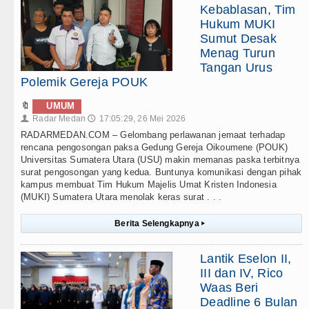
Kebablasan, Tim
Hukum MUKI
Sumut Desak
Menag Turun
Tangan Urus
Polemik Gereja POUK
🔖
UMUM
Radar Medan
17:05:29, 26 Mei 2026
👤
🕔
RADARMEDAN.COM – Gelombang perlawanan jemaat terhadap
rencana pengosongan paksa Gedung Gereja Oikoumene (POUK)
Universitas Sumatera Utara (USU) makin memanas paska terbitnya
surat pengosongan yang kedua. Buntunya komunikasi dengan pihak
kampus membuat Tim Hukum Majelis Umat Kristen Indonesia
(MUKI) Sumatera Utara menolak keras surat . . .
Berita Selengkapnya
▸
Lantik Eselon II,
III dan IV, Rico
Waas Beri
Deadline 6 Bulan