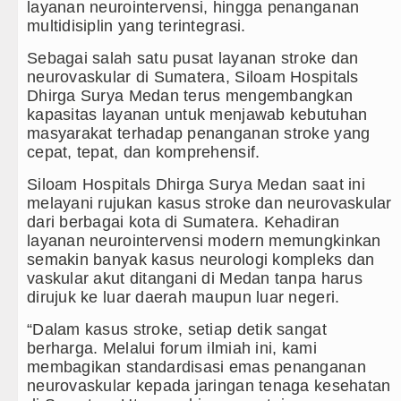
Kapolda Sumut Rombak Puluhan Jab
layanan neurointervensi, hingga penanganan
multidisiplin yang terintegrasi.
Wabup Deli Serdang Lantik 25 Peja
Sebagai salah satu pusat layanan stroke dan
neurovaskular di Sumatera, Siloam Hospitals
Ketua GRIB Jaya Labuhanbatu Gela
Dhirga Surya Medan terus mengembangkan
kapasitas layanan untuk menjawab kebutuhan
Gubernur Bobby Nasution Minta Ke
masyarakat terhadap penanganan stroke yang
cepat, tepat, dan komprehensif.
Siloam Hospitals Dhirga Surya Medan saat ini
melayani rujukan kasus stroke dan neurovaskular
dari berbagai kota di Sumatera. Kehadiran
layanan neurointervensi modern memungkinkan
semakin banyak kasus neurologi kompleks dan
vaskular akut ditangani di Medan tanpa harus
dirujuk ke luar daerah maupun luar negeri.
“Dalam kasus stroke, setiap detik sangat
berharga. Melalui forum ilmiah ini, kami
membagikan standardisasi emas penanganan
neurovaskular kepada jaringan tenaga kesehatan