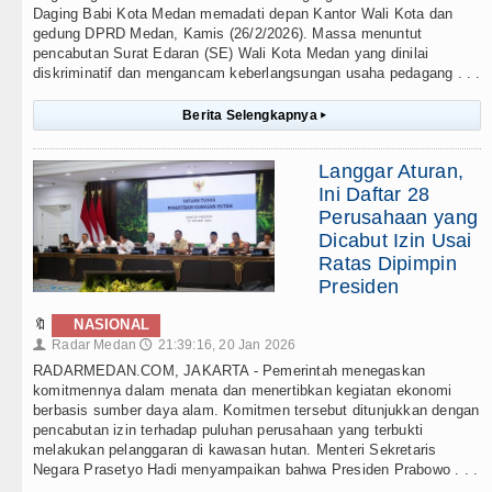
Daging Babi Kota Medan memadati depan Kantor Wali Kota dan
gedung DPRD Medan, Kamis (26/2/2026). Massa menuntut
pencabutan Surat Edaran (SE) Wali Kota Medan yang dinilai
diskriminatif dan mengancam keberlangsungan usaha pedagang . . .
Berita Selengkapnya
▸
Langgar Aturan,
Ini Daftar 28
Perusahaan yang
Dicabut Izin Usai
Ratas Dipimpin
Presiden
🔖
NASIONAL
Radar Medan
21:39:16, 20 Jan 2026
👤
🕔
RADARMEDAN.COM, JAKARTA - Pemerintah menegaskan
komitmennya dalam menata dan menertibkan kegiatan ekonomi
berbasis sumber daya alam. Komitmen tersebut ditunjukkan dengan
pencabutan izin terhadap puluhan perusahaan yang terbukti
melakukan pelanggaran di kawasan hutan. Menteri Sekretaris
Negara Prasetyo Hadi menyampaikan bahwa Presiden Prabowo . . .