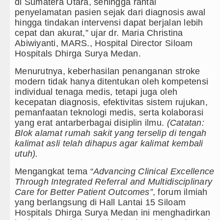
di Sumatera Utara, sehingga rantai
penyelamatan pasien sejak dari diagnosis awal
hingga tindakan intervensi dapat berjalan lebih
cepat dan akurat,” ujar dr. Maria Christina
Abiwiyanti, MARS., Hospital Director Siloam
Hospitals Dhirga Surya Medan.
Menurutnya, keberhasilan penanganan stroke
modern tidak hanya ditentukan oleh kompetensi
individual tenaga medis, tetapi juga oleh
kecepatan diagnosis, efektivitas sistem rujukan,
pemanfaatan teknologi medis, serta kolaborasi
yang erat antarberbagai disiplin ilmu.
(Catatan:
Blok alamat rumah sakit yang terselip di tengah
kalimat asli telah dihapus agar kalimat kembali
utuh).
Mengangkat tema
“Advancing Clinical Excellence
Through Integrated Referral and Multidisciplinary
Care for Better Patient Outcomes”
, forum ilmiah
yang berlangsung di Hall Lantai 15 Siloam
Hospitals Dhirga Surya Medan ini menghadirkan