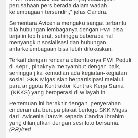
perusahaan pers berada dalam wadah
Rico Waas Nonaktifkan Lurah AU
kelembagaan tersendiri,” jelas Candra.
Sebut LSL Pengidap HIV/AIDS di 
Sementara Avicenia mengaku sangat terbantu
bila hubungan lembaganya dengan PWI bisa
Juventus vs Inter Milan Persahab
terjalin lebih erat, sehingga beberapa hal
menyangkut sosialisasi dan hubungan
Real Madrid Tandang ke Ferencva
antarkelembagaan bisa lebih difokuskan.
Bupati Taput Sambut Kunjungan Ka
Terkait dengan rencana dibentuknya PWI Peduli
di Kepri, pihaknya menyambut dengan baik,
sehingga jika kemudian ada kegiatan-kegiatan
sosial, SKK Migas siap berpartisipasi melalui
para anggota Kontraktor Kontrak Kerja Sama
(KKKS) yang beroperasi di wilayah ini.
Pertemuan ini berakhir dengan penyerahan
cinderamata berupa plakat berlogo SKK Migas
dari Avicenia Darwis kepada Candra Ibrahim,
yang dilanjutkan dengan sesi foto bersama.
(PR)/red