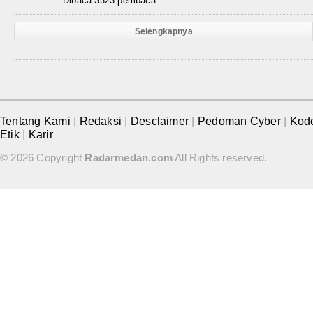
Dibaca:3323 pembaca
Selengkapnya
Tentang Kami
|
Redaksi
|
Desclaimer
|
Pedoman Cyber
|
Kod
Etik
|
Karir
© 2026 Copyright
Radarmedan.com
All Rights reserved.