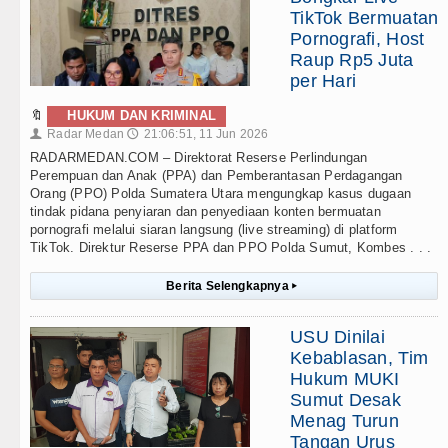
TikTok Bermuatan
Pornografi, Host
Raup Rp5 Juta
per Hari
🔖
HUKUM DAN KRIMINAL
Radar Medan
21:06:51, 11 Jun 2026
👤
🕔
RADARMEDAN.COM – Direktorat Reserse Perlindungan
Perempuan dan Anak (PPA) dan Pemberantasan Perdagangan
Orang (PPO) Polda Sumatera Utara mengungkap kasus dugaan
tindak pidana penyiaran dan penyediaan konten bermuatan
pornografi melalui siaran langsung (live streaming) di platform
TikTok. Direktur Reserse PPA dan PPO Polda Sumut, Kombes . . .
Berita Selengkapnya
▸
USU Dinilai
Kebablasan, Tim
Hukum MUKI
Sumut Desak
Menag Turun
Tangan Urus