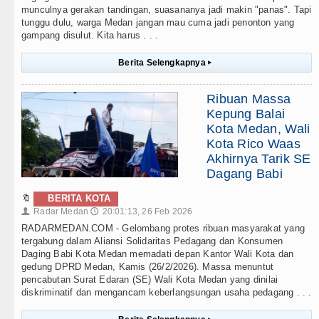
munculnya gerakan tandingan, suasananya jadi makin "panas". Tapi
tunggu dulu, warga Medan jangan mau cuma jadi penonton yang
gampang disulut. Kita harus . . .
Berita Selengkapnya
▸
Ribuan Massa
Kepung Balai
Kota Medan, Wali
Kota Rico Waas
Akhirnya Tarik SE
Dagang Babi
🔖
BERITA KOTA
Radar Medan
20:01:13, 26 Feb 2026
👤
🕔
RADARMEDAN.COM - Gelombang protes ribuan masyarakat yang
tergabung dalam Aliansi Solidaritas Pedagang dan Konsumen
Daging Babi Kota Medan memadati depan Kantor Wali Kota dan
gedung DPRD Medan, Kamis (26/2/2026). Massa menuntut
pencabutan Surat Edaran (SE) Wali Kota Medan yang dinilai
diskriminatif dan mengancam keberlangsungan usaha pedagang . . .