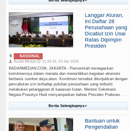
Berita Selengkapnya
▸
Langgar Aturan,
Ini Daftar 28
Perusahaan yang
Dicabut Izin Usai
Ratas Dipimpin
Presiden
🔖
NASIONAL
Radar Medan
21:39:16, 20 Jan 2026
👤
🕔
RADARMEDAN.COM, JAKARTA - Pemerintah menegaskan
komitmennya dalam menata dan menertibkan kegiatan ekonomi
berbasis sumber daya alam. Komitmen tersebut ditunjukkan dengan
pencabutan izin terhadap puluhan perusahaan yang terbukti
melakukan pelanggaran di kawasan hutan. Menteri Sekretaris
Negara Prasetyo Hadi menyampaikan bahwa Presiden Prabowo . . .
Berita Selengkapnya
▸
Bantuan untuk
Pengendalian