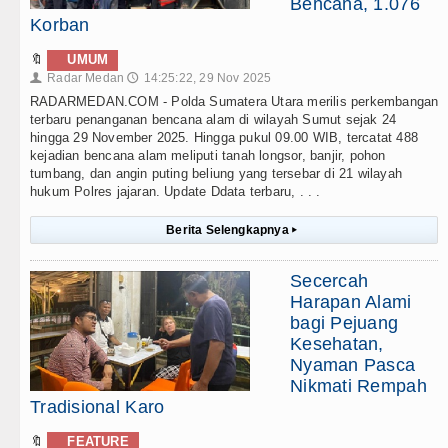
Bencana, 1.076
Korban
🔖
UMUM
Radar Medan
14:25:22, 29 Nov 2025
👤
🕔
RADARMEDAN.COM - Polda Sumatera Utara merilis perkembangan
terbaru penanganan bencana alam di wilayah Sumut sejak 24
hingga 29 November 2025. Hingga pukul 09.00 WIB, tercatat 488
kejadian bencana alam meliputi tanah longsor, banjir, pohon
tumbang, dan angin puting beliung yang tersebar di 21 wilayah
hukum Polres jajaran. Update Ddata terbaru, . . .
Berita Selengkapnya
▸
Secercah
Harapan Alami
bagi Pejuang
Kesehatan,
Nyaman Pasca
Nikmati Rempah
Tradisional Karo
🔖
FEATURE