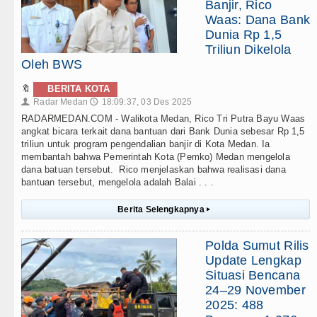
Banjir, Rico
Waas: Dana Bank
Dunia Rp 1,5
Triliun Dikelola
Oleh BWS
🔖
BERITA KOTA
Radar Medan
18:09:37, 03 Des 2025
👤
🕔
RADARMEDAN.COM - Walikota Medan, Rico Tri Putra Bayu Waas
angkat bicara terkait dana bantuan dari Bank Dunia sebesar Rp 1,5
triliun untuk program pengendalian banjir di Kota Medan. Ia
membantah bahwa Pemerintah Kota (Pemko) Medan mengelola
dana batuan tersebut. Rico menjelaskan bahwa realisasi dana
bantuan tersebut, mengelola adalah Balai . . .
Berita Selengkapnya
▸
Polda Sumut Rilis
Update Lengkap
Situasi Bencana
24–29 November
2025: 488