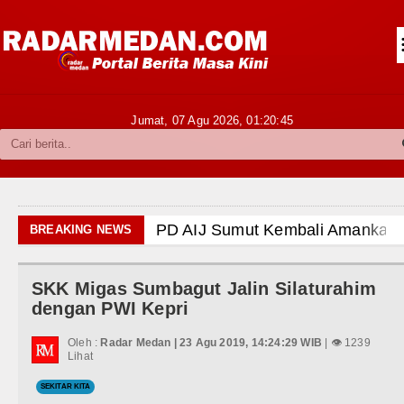
Siantar-Simalungun
Kabupaten Karo
Pakpak Bharat
Jumat, 07 Agu 2026,
01:20:46
Kabupaten Simalungun
Metropolitan
TNI POLRI
PD AIJ Sumut Kembali Amankan As
BREAKING NEWS
Hukum dan Kriminal
Bupati Toba Lantik 39 Pejabat, Te
SKK Migas Sumbagut Jalin Silaturahim
Politik
LGB Minus T dan Q Sebagai Orient
dengan PWI Kepri
Hiburan
Danrem 011 Lilawangsa Brigjen T
Oleh :
Radar Medan | 23 Agu 2019, 14:24:29 WIB
| 👁 1239
Lihat
Aceh
Olahraga
SEKITAR KITA
Era Baru Pengobatan Pasien Kanke