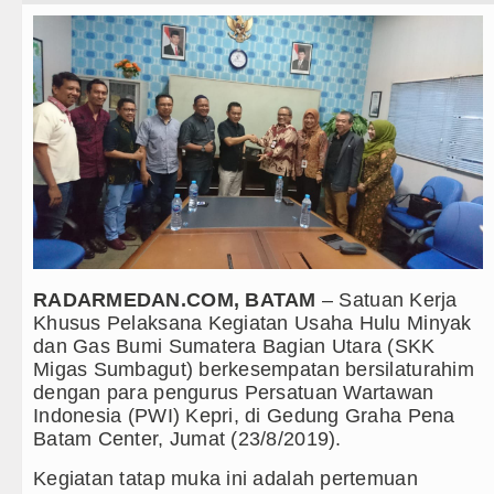
Teknologi
Rico Waas Nonaktifkan Lurah AU
Internasional
Sebut LSL Pengidap HIV/AIDS di 
Wisata
Juventus vs Inter Milan Persahab
TIPS dan TRIK
Real Madrid Tandang ke Ferencva
+ Lainnya
Bupati Taput Sambut Kunjungan Ka
Video
PD AIJ Sumut Kembali Amankan As
Kesehatan
RADARMEDAN.COM, BATAM
– Satuan Kerja
Bupati Toba Lantik 39 Pejabat, Te
Khusus Pelaksana Kegiatan Usaha Hulu Minyak
Kuliner
dan Gas Bumi Sumatera Bagian Utara (SKK
LGB Minus T dan Q Sebagai Orient
Migas Sumbagut) berkesempatan bersilaturahim
Siraman Rohani
dengan para pengurus Persatuan Wartawan
Danrem 011 Lilawangsa Brigjen T
Indonesia (PWI) Kepri, di Gedung Graha Pena
Aceh
Batam Center, Jumat (23/8/2019).
Kegiatan tatap muka ini adalah pertemuan
Era Baru Pengobatan Pasien Kanke