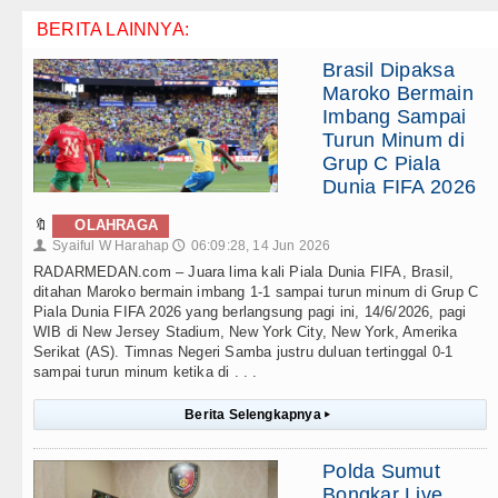
BERITA LAINNYA:
Brasil Dipaksa
Maroko Bermain
Imbang Sampai
Turun Minum di
Grup C Piala
Dunia FIFA 2026
🔖
OLAHRAGA
Syaiful W Harahap
06:09:28, 14 Jun 2026
👤
🕔
RADARMEDAN.com – Juara lima kali Piala Dunia FIFA, Brasil,
ditahan Maroko bermain imbang 1-1 sampai turun minum di Grup C
Piala Dunia FIFA 2026 yang berlangsung pagi ini, 14/6/2026, pagi
WIB di New Jersey Stadium, New York City, New York, Amerika
Serikat (AS). Timnas Negeri Samba justru duluan tertinggal 0-1
sampai turun minum ketika di . . .
Berita Selengkapnya
▸
Polda Sumut
Bongkar Live