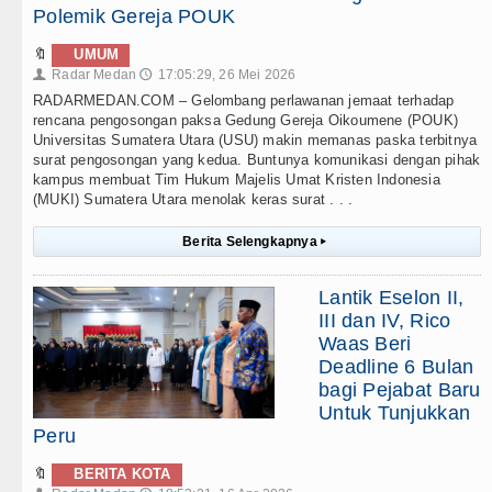
Polemik Gereja POUK
🔖
UMUM
Radar Medan
17:05:29, 26 Mei 2026
👤
🕔
RADARMEDAN.COM – Gelombang perlawanan jemaat terhadap
rencana pengosongan paksa Gedung Gereja Oikoumene (POUK)
Universitas Sumatera Utara (USU) makin memanas paska terbitnya
surat pengosongan yang kedua. Buntunya komunikasi dengan pihak
kampus membuat Tim Hukum Majelis Umat Kristen Indonesia
(MUKI) Sumatera Utara menolak keras surat . . .
Berita Selengkapnya
▸
Lantik Eselon II,
III dan IV, Rico
Waas Beri
Deadline 6 Bulan
bagi Pejabat Baru
Untuk Tunjukkan
Peru
🔖
BERITA KOTA