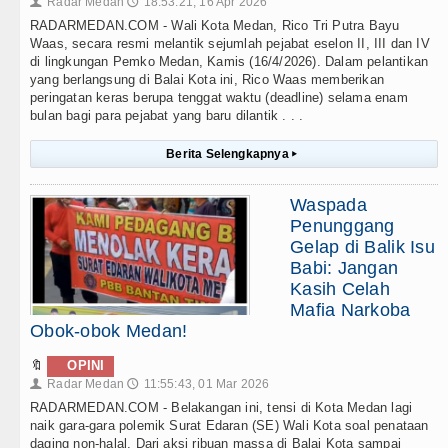
Radar Medan
18:53:21, 16 Apr 2026
👤
🕔
RADARMEDAN.COM - Wali Kota Medan, Rico Tri Putra Bayu
Waas, secara resmi melantik sejumlah pejabat eselon II, III dan IV
di lingkungan Pemko Medan, Kamis (16/4/2026). Dalam pelantikan
yang berlangsung di Balai Kota ini, Rico Waas memberikan
peringatan keras berupa tenggat waktu (deadline) selama enam
bulan bagi para pejabat yang baru dilantik . . .
Berita Selengkapnya
▸
Waspada
Penunggang
Gelap di Balik Isu
Babi: Jangan
Kasih Celah
Mafia Narkoba
Obok-obok Medan!
🔖
OPINI
Radar Medan
11:55:43, 01 Mar 2026
👤
🕔
RADARMEDAN.COM - Belakangan ini, tensi di Kota Medan lagi
naik gara-gara polemik Surat Edaran (SE) Wali Kota soal penataan
daging non-halal. Dari aksi ribuan massa di Balai Kota sampai