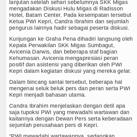
lanjutan setelah sehari sebelumnya SKK Migas
mengadakan Diskusi Hulu Migas di Radisson
Rico Waas Nonaktifkan Lurah AU
Hotel, Batam Center. Pada kesempatan tersebut
Ketua PWI Kepri, Candra Ibrahim dan sejumlah
Sebut LSL Pengidap HIV/AIDS di 
pengurus lainnya hadir sebagai peserta diskusi.
Juventus vs Inter Milan Persahab
Kunjungan ke Graha Pena dihadiri langsung oleh
Kepala Perwakilan SKK Migas Sumbagut,
Real Madrid Tandang ke Ferencva
Avicenia Darwis, dan beberapa staf bagian
Kehumasan. Avicenia mengapresiasi peran
Bupati Taput Sambut Kunjungan Ka
positif dan asistensi yang diberikan oleh PWI
Kepri dalam kegiatan diskusi yang mereka gelar.
PD AIJ Sumut Kembali Amankan As
Dalam bincang santai tersebut, beberapa hal
Bupati Toba Lantik 39 Pejabat, Te
mengenai seluk beluk pers dan peran serta PWI
Kepri menjadi bahasan utama.
LGB Minus T dan Q Sebagai Orient
Candra Ibrahim menjelaskan dengan detil apa
saja tupoksi PWI yang mewadahi wartawan dan
Danrem 011 Lilawangsa Brigjen T
kaitannya dengan Dewan Pers serta keberadaan
Aceh
sejumlah perusahaan pers di Kepri.
Era Baru Pengobatan Pasien Kanke
“PWI mewadahi wartawannya, sedangkan