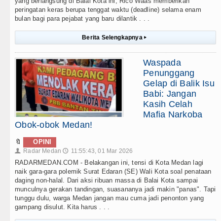
yang berlangsung di Balai Kota ini, Rico Waas memberikan
peringatan keras berupa tenggat waktu (deadline) selama enam
bulan bagi para pejabat yang baru dilantik . . .
Berita Selengkapnya
▸
Waspada
Penunggang
Gelap di Balik Isu
Babi: Jangan
Kasih Celah
Mafia Narkoba
Obok-obok Medan!
🔖
OPINI
Radar Medan
11:55:43, 01 Mar 2026
👤
🕔
RADARMEDAN.COM - Belakangan ini, tensi di Kota Medan lagi
naik gara-gara polemik Surat Edaran (SE) Wali Kota soal penataan
daging non-halal. Dari aksi ribuan massa di Balai Kota sampai
munculnya gerakan tandingan, suasananya jadi makin "panas". Tapi
tunggu dulu, warga Medan jangan mau cuma jadi penonton yang
gampang disulut. Kita harus . . .