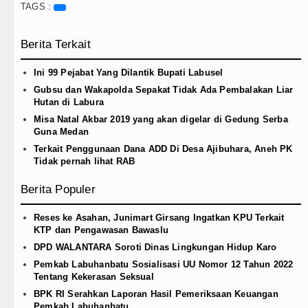
Dayang Nan Tujuh Menggetarkan
TAGS :
Tim Gabungan Ringkus 3 Tersangk
Berita Terkait
Juventus vs Palermo Laga Persah
Ini 99 Pejabat Yang Dilantik Bupati Labusel
Arsenal Juara Emirates Cup Men
Gubsu dan Wakapolda Sepakat Tidak Ada Pembalakan Liar
Hutan di Labura
Misa Natal Akbar 2019 yang akan digelar di Gedung Serba
Guna Medan
Terkait Penggunaan Dana ADD Di Desa Ajibuhara, Aneh PK
Tidak pernah lihat RAB
Berita Populer
Reses ke Asahan, Junimart Girsang Ingatkan KPU Terkait
KTP dan Pengawasan Bawaslu
DPD WALANTARA Soroti Dinas Lingkungan Hidup Karo
Pemkab Labuhanbatu Sosialisasi UU Nomor 12 Tahun 2022
Tentang Kekerasan Seksual
BPK RI Serahkan Laporan Hasil Pemeriksaan Keuangan
Pemkab Labuhanbatu