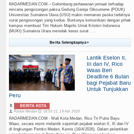
RADARMEDAN.COM – Gelombang perlawanan jemaat terhadap
rencana pengosongan paksa Gedung Gereja Oikoumene (POUK)
Universitas Sumatera Utara (USU) makin memanas paska terbitnya
surat pengosongan yang kedua. Buntunya komunikasi dengan pihak
kampus membuat Tim Hukum Majelis Umat Kristen Indonesia
(MUKI) Sumatera Utara menolak keras surat . . .
Berita Selengkapnya
▸
Lantik Eselon II,
III dan IV, Rico
Waas Beri
Deadline 6 Bulan
bagi Pejabat Baru
Untuk Tunjukkan
Peru
🔖
BERITA KOTA
Radar Medan
18:53:21, 16 Apr 2026
👤
🕔
RADARMEDAN.COM - Wali Kota Medan, Rico Tri Putra Bayu
Waas, secara resmi melantik sejumlah pejabat eselon II, III dan IV
di lingkungan Pemko Medan, Kamis (16/4/2026). Dalam pelantikan