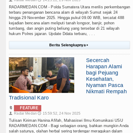
RADARMEDAN.COM - Polda Sumatera Utara merilis perkembangan
terbaru penanganan bencana alam di wilayah Sumut sejak 24
hingga 29 November 2025. Hingga pukul 09.00 WIB, tercatat 488
kejadian bencana alam meliputi tanah longsor, banjir, pohon
tumbang, dan angin puting beliung yang tersebar di 21 wilayah
hukum Polres jajaran. Update Ddata terbaru, . . .
Berita Selengkapnya
▸
Secercah
Harapan Alami
bagi Pejuang
Kesehatan,
Nyaman Pasca
Nikmati Rempah
Tradisional Karo
🔖
FEATURE
Radar Medan
15:59:52, 24 Nov 2025
👤
🕔
Tulisan Kiriman Hanina Afifah, Mahasiswi Ilmu Komunikasi USU
RADARMEDAN.COM - Bagi sebagian orang, bahkan mungkin Anda
salah satunya, olahan herbal sering terdengar meragukan dalam