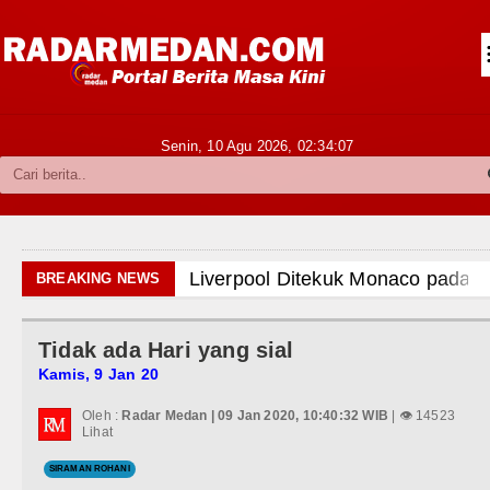
Siantar-Simalungun
Kabupaten Karo
Pakpak Bharat
Senin, 10 Agu 2026,
02:34:09
Kabupaten Simalungun
Metropolitan
TNI POLRI
Liverpool Ditekuk Monaco pada La
BREAKING NEWS
Hukum dan Kriminal
Manchester City Bangkit untuk T
Tidak ada Hari yang sial
Politik
Bobby Nasution Siapkan Beasisw
Kamis, 9 Jan 20
Hiburan
Kasus Penutupan Gereja Lapor P
Oleh :
Radar Medan | 09 Jan 2020, 10:40:32 WIB
| 👁 14523
Lihat
Olahraga
Bikin Resah Warga, 22 Motor Ber
SIRAMAN ROHANI