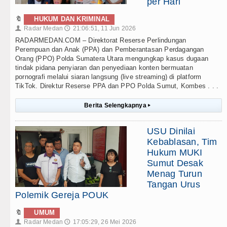
per Hari
🔖
HUKUM DAN KRIMINAL
Radar Medan
21:06:51, 11 Jun 2026
👤
🕔
RADARMEDAN.COM – Direktorat Reserse Perlindungan
Perempuan dan Anak (PPA) dan Pemberantasan Perdagangan
Orang (PPO) Polda Sumatera Utara mengungkap kasus dugaan
tindak pidana penyiaran dan penyediaan konten bermuatan
pornografi melalui siaran langsung (live streaming) di platform
TikTok. Direktur Reserse PPA dan PPO Polda Sumut, Kombes . . .
Berita Selengkapnya
▸
USU Dinilai
Kebablasan, Tim
Hukum MUKI
Sumut Desak
Menag Turun
Tangan Urus
Polemik Gereja POUK
🔖
UMUM
Radar Medan
17:05:29, 26 Mei 2026
👤
🕔