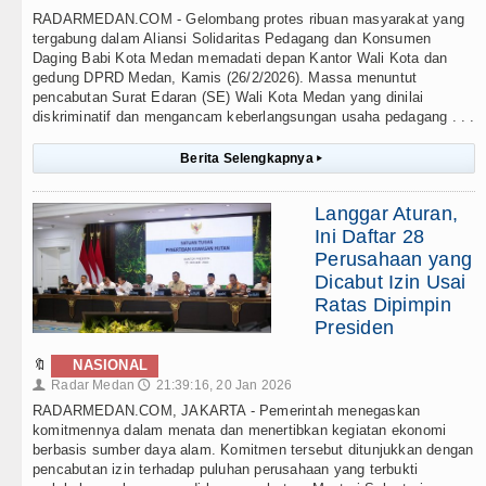
RADARMEDAN.COM - Gelombang protes ribuan masyarakat yang
tergabung dalam Aliansi Solidaritas Pedagang dan Konsumen
Daging Babi Kota Medan memadati depan Kantor Wali Kota dan
gedung DPRD Medan, Kamis (26/2/2026). Massa menuntut
pencabutan Surat Edaran (SE) Wali Kota Medan yang dinilai
diskriminatif dan mengancam keberlangsungan usaha pedagang . . .
Berita Selengkapnya
▸
Langgar Aturan,
Ini Daftar 28
Perusahaan yang
Dicabut Izin Usai
Ratas Dipimpin
Presiden
🔖
NASIONAL
Radar Medan
21:39:16, 20 Jan 2026
👤
🕔
RADARMEDAN.COM, JAKARTA - Pemerintah menegaskan
komitmennya dalam menata dan menertibkan kegiatan ekonomi
berbasis sumber daya alam. Komitmen tersebut ditunjukkan dengan
pencabutan izin terhadap puluhan perusahaan yang terbukti