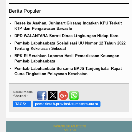
Berita Populer
Reses ke Asahan, Junimart Girsang Ingatkan KPU Terkait
KTP dan Pengawasan Bawaslu
DPD WALANTARA Soroti Dinas Lingkungan Hidup Karo
Pemkab Labuhanbatu Sosialisasi UU Nomor 12 Tahun 2022
Tentang Kekerasan Seksual
BPK RI Serahkan Laporan Hasil Pemeriksaan Keuangan
Pemkab Labuhanbatu
Pemkab Labuhanbatu Bersama BPJS Tanjungbalai Rapat
Guna Tingkatkan Pelayanan Kesehatan
Social media
Shared :
TAGS:
pemerintah-provinsi-sumatera-utara