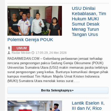
USU Dinilai
Kebablasan, Tim
Hukum MUKI
Sumut Desak
Menag Turun
Tangan Urus
Polemik Gereja POUK
🔖
UMUM
Radar Medan
17:05:29, 26 Mei 2026
👤
🕔
RADARMEDAN.COM – Gelombang perlawanan jemaat terhadap
rencana pengosongan paksa Gedung Gereja Oikoumene (POUK)
Universitas Sumatera Utara (USU) makin memanas paska terbitnya
surat pengosongan yang kedua. Buntunya komunikasi dengan pihak
kampus membuat Tim Hukum Majelis Umat Kristen Indonesia
(MUKI) Sumatera Utara menolak keras surat . . .
Berita Selengkapnya
▸
Lantik Eselon II,
III dan IV, Rico