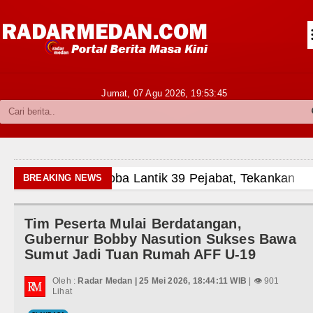
Siantar-Simalungun
Kabupaten Karo
Pakpak Bharat
Jumat, 07 Agu 2026,
19:53:47
Kabupaten Simalungun
Metropolitan
TNI POLRI
si Pelayanan Publik
BREAKING NEWS
Hukum dan Kriminal
Alam Pikiran
Tim Peserta Mulai Berdatangan,
Politik
rus Rampungkan Jembatan Pascabencana di
Gubernur Bobby Nasution Sukses Bawa
Sumut Jadi Tuan Rumah AFF U-19
Hiburan
Oleh :
Radar Medan | 25 Mei 2026, 18:44:11 WIB
| 👁 901
Olahraga
Lihat
 Penyalahgunaan Wewenang