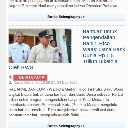
melakukan pelanggaran di kawasan hutan. Menteri Sekretaris
Negara Prasetyo Hadi menyampaikan bahwa Presiden Prabowo . . .
Berita Selengkapnya
▸
Bantuan untuk
Pengendalian
Banjir, Rico
Waas: Dana Bank
Dunia Rp 1,5
Triliun Dikelola
Oleh BWS
🔖
BERITA KOTA
Radar Medan
18:09:37, 03 Des 2025
👤
🕔
RADARMEDAN.COM - Walikota Medan, Rico Tri Putra Bayu Waas
angkat bicara terkait dana bantuan dari Bank Dunia sebesar Rp 1,5
triliun untuk program pengendalian banjir di Kota Medan. Ia
membantah bahwa Pemerintah Kota (Pemko) Medan mengelola
dana batuan tersebut. Rico menjelaskan bahwa realisasi dana
bantuan tersebut, mengelola adalah Balai . . .
Berita Selengkapnya
▸