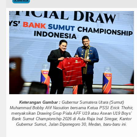
Teknologi
OLAHRAGA
lah Kaprah dan Ngawur
Internasional
blin 5 Agustus 2026
Wisata
 di Hong Kong
TIPS dan TRIK
isasi TK Kemala Bhayangkari 11 Tarutung
+ Lainnya
Video
si Pelayanan Publik
Kesehatan
Alam Pikiran
Kuliner
rus Rampungkan Jembatan Pascabencana di
Keterangan Gambar :
Gubernur Sumatera Utara (Sumut)
Siraman Rohani
Muhammad Bobby Afif Nasution bersama Ketua PSSI Erick Thohir,
menyaksikan Drawing Grup Piala AFF U19 atau Asean U19 Boys’
Bank Sumut Championship 2026 di Aula Raja Inal Siregar, Kantor
Gubernur Sumut, Jalan Diponegoro 30, Medan, baru-baru ini.
 Penyalahgunaan Wewenang