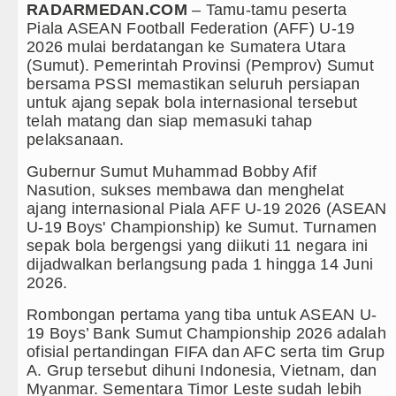
RADARMEDAN.COM
– Tamu-tamu peserta
lah Kaprah dan Ngawur
Piala ASEAN Football Federation (AFF) U-19
2026 mulai berdatangan ke Sumatera Utara
blin 5 Agustus 2026
(Sumut). Pemerintah Provinsi (Pemprov) Sumut
bersama PSSI memastikan seluruh persiapan
 di Hong Kong
untuk ajang sepak bola internasional tersebut
telah matang dan siap memasuki tahap
isasi TK Kemala Bhayangkari 11 Tarutung
pelaksanaan.
Gubernur Sumut Muhammad Bobby Afif
Nasution, sukses membawa dan menghelat
ajang internasional Piala AFF U-19 2026 (ASEAN
si Pelayanan Publik
U-19 Boys' Championship) ke Sumut. Turnamen
sepak bola bergengsi yang diikuti 11 negara ini
Alam Pikiran
dijadwalkan berlangsung pada 1 hingga 14 Juni
2026.
rus Rampungkan Jembatan Pascabencana di
Rombongan pertama yang tiba untuk ASEAN U-
19 Boys’ Bank Sumut Championship 2026 adalah
ofisial pertandingan FIFA dan AFC serta tim Grup
A. Grup tersebut dihuni Indonesia, Vietnam, dan
 Penyalahgunaan Wewenang
Myanmar. Sementara Timor Leste sudah lebih