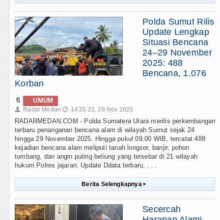
Polda Sumut Rilis
Update Lengkap
Situasi Bencana
24–29 November
2025: 488
Bencana, 1.076
Korban
🔖
UMUM
Radar Medan
14:25:22, 29 Nov 2025
👤
🕔
RADARMEDAN.COM - Polda Sumatera Utara merilis perkembangan
terbaru penanganan bencana alam di wilayah Sumut sejak 24
hingga 29 November 2025. Hingga pukul 09.00 WIB, tercatat 488
kejadian bencana alam meliputi tanah longsor, banjir, pohon
tumbang, dan angin puting beliung yang tersebar di 21 wilayah
hukum Polres jajaran. Update Ddata terbaru, . . .
Berita Selengkapnya
▸
Secercah
Harapan Alami