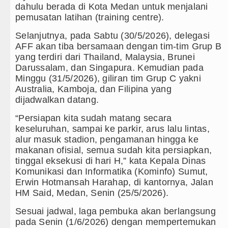
dahulu berada di Kota Medan untuk menjalani
lah Kaprah dan Ngawur
pemusatan latihan (training centre).
blin 5 Agustus 2026
Selanjutnya, pada Sabtu (30/5/2026), delegasi
AFF akan tiba bersamaan dengan tim-tim Grup B
 di Hong Kong
yang terdiri dari Thailand, Malaysia, Brunei
Darussalam, dan Singapura. Kemudian pada
isasi TK Kemala Bhayangkari 11 Tarutung
Minggu (31/5/2026), giliran tim Grup C yakni
Australia, Kamboja, dan Filipina yang
dijadwalkan datang.
“Persiapan kita sudah matang secara
keseluruhan, sampai ke parkir, arus lalu lintas,
alur masuk stadion, pengamanan hingga ke
makanan ofisial, semua sudah kita persiapkan,
tinggal eksekusi di hari H,” kata Kepala Dinas
Komunikasi dan Informatika (Kominfo) Sumut,
Erwin Hotmansah Harahap, di kantornya, Jalan
HM Said, Medan, Senin (25/5/2026).
Sesuai jadwal, laga pembuka akan berlangsung
pada Senin (1/6/2026) dengan mempertemukan