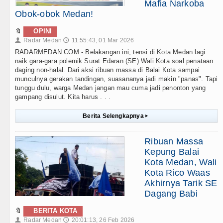
Mafia Narkoba
Obok-obok Medan!
🔖
OPINI
Radar Medan
11:55:43, 01 Mar 2026
👤
🕔
RADARMEDAN.COM - Belakangan ini, tensi di Kota Medan lagi
naik gara-gara polemik Surat Edaran (SE) Wali Kota soal penataan
daging non-halal. Dari aksi ribuan massa di Balai Kota sampai
munculnya gerakan tandingan, suasananya jadi makin "panas". Tapi
tunggu dulu, warga Medan jangan mau cuma jadi penonton yang
gampang disulut. Kita harus . . .
Berita Selengkapnya
▸
Ribuan Massa
Kepung Balai
Kota Medan, Wali
Kota Rico Waas
Akhirnya Tarik SE
Dagang Babi
🔖
BERITA KOTA
Radar Medan
20:01:13, 26 Feb 2026
👤
🕔