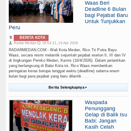
Waas Beri
Deadline 6 Bulan
bagi Pejabat Baru
Untuk Tunjukkan
Peru
🔖
BERITA KOTA
Radar Medan
18:53:21, 16 Apr 2026
👤
🕔
RADARMEDAN.COM - Wali Kota Medan, Rico Tri Putra Bayu
Waas, secara resmi melantik sejumlah pejabat eselon II, III dan IV
di lingkungan Pemko Medan, Kamis (16/4/2026). Dalam pelantikan
yang berlangsung di Balai Kota ini, Rico Waas memberikan
peringatan keras berupa tenggat waktu (deadline) selama enam
bulan bagi para pejabat yang baru dilantik . . .
Berita Selengkapnya
▸
Waspada
Penunggang
Gelap di Balik Isu
Babi: Jangan
Kasih Celah