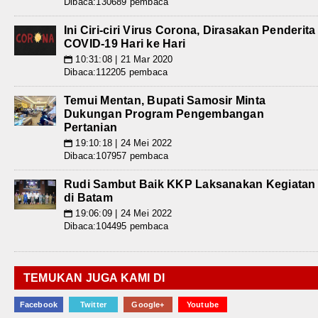
Dibaca:130689 pembaca
Ini Ciri-ciri Virus Corona, Dirasakan Penderita
COVID-19 Hari ke Hari
10:31:08 | 21 Mar 2020
📅
Dibaca:112205 pembaca
Temui Mentan, Bupati Samosir Minta
Dukungan Program Pengembangan
Pertanian
19:10:18 | 24 Mei 2022
📅
Dibaca:107957 pembaca
Rudi Sambut Baik KKP Laksanakan Kegiatan
di Batam
19:06:09 | 24 Mei 2022
📅
Dibaca:104495 pembaca
TEMUKAN JUGA KAMI DI
Facebook
Twitter
Google+
Youtube