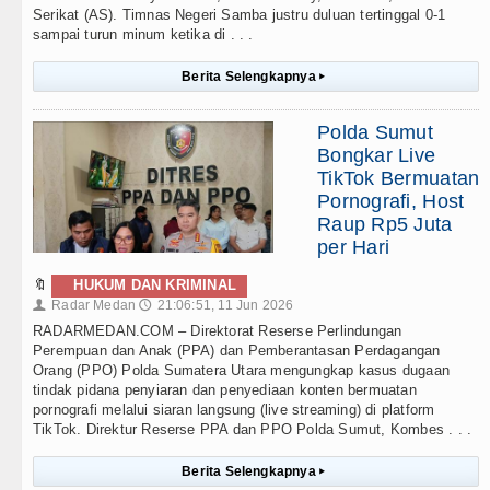
Serikat (AS). Timnas Negeri Samba justru duluan tertinggal 0-1
sampai turun minum ketika di . . .
Berita Selengkapnya
▸
Polda Sumut
Bongkar Live
TikTok Bermuatan
Pornografi, Host
Raup Rp5 Juta
per Hari
🔖
HUKUM DAN KRIMINAL
Radar Medan
21:06:51, 11 Jun 2026
👤
🕔
RADARMEDAN.COM – Direktorat Reserse Perlindungan
Perempuan dan Anak (PPA) dan Pemberantasan Perdagangan
Orang (PPO) Polda Sumatera Utara mengungkap kasus dugaan
tindak pidana penyiaran dan penyediaan konten bermuatan
pornografi melalui siaran langsung (live streaming) di platform
TikTok. Direktur Reserse PPA dan PPO Polda Sumut, Kombes . . .
Berita Selengkapnya
▸