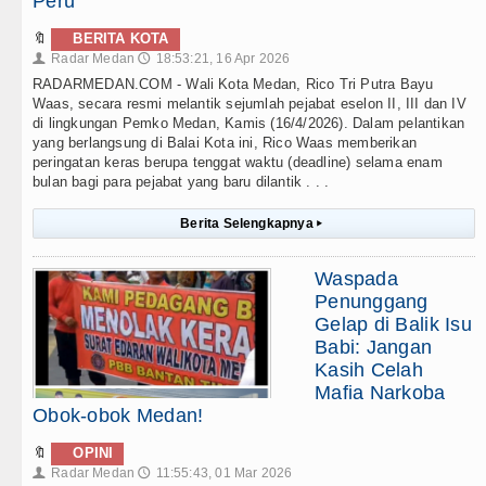
Peru
🔖
BERITA KOTA
Radar Medan
18:53:21, 16 Apr 2026
👤
🕔
RADARMEDAN.COM - Wali Kota Medan, Rico Tri Putra Bayu
Waas, secara resmi melantik sejumlah pejabat eselon II, III dan IV
di lingkungan Pemko Medan, Kamis (16/4/2026). Dalam pelantikan
yang berlangsung di Balai Kota ini, Rico Waas memberikan
peringatan keras berupa tenggat waktu (deadline) selama enam
bulan bagi para pejabat yang baru dilantik . . .
Berita Selengkapnya
▸
Waspada
Penunggang
Gelap di Balik Isu
Babi: Jangan
Kasih Celah
Mafia Narkoba
Obok-obok Medan!
🔖
OPINI
Radar Medan
11:55:43, 01 Mar 2026
👤
🕔