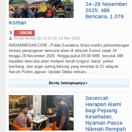
24–29 November
2025: 488
Bencana, 1.076
Korban
🔖
UMUM
Radar Medan
14:25:22, 29 Nov 2025
👤
🕔
RADARMEDAN.COM - Polda Sumatera Utara merilis perkembangan
terbaru penanganan bencana alam di wilayah Sumut sejak 24
hingga 29 November 2025. Hingga pukul 09.00 WIB, tercatat 488
kejadian bencana alam meliputi tanah longsor, banjir, pohon
tumbang, dan angin puting beliung yang tersebar di 21 wilayah
hukum Polres jajaran. Update Ddata terbaru, . . .
Berita Selengkapnya
▸
Secercah
Harapan Alami
bagi Pejuang
Kesehatan,
Nyaman Pasca
Nikmati Rempah