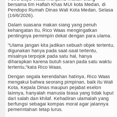
bersama tim Haflah Khas MUI kota Medan, di
Doulu Diblokir Warga
Pendopo Rumah Dinas Wali Kota Medan, Selasa
(16/6/2026).
ung Kesenian Jakarta
Dalam suasana makan siang yang penuh
ngsung Rute Jakarta-Bangkok
kehangatan itu, Rico Waas mengingatkan
pentingnya pemimpin dekat dengan para ulama.
an di Perth Selasa 11 Agustus 2026 Pukul 17.00 WIB
"Ulama jangan kita jadikan sebuah objek tertentu,
digunakan hanya pada saat-saat tertentu,
Adu Penalti Lawan Borussia Dortmund
misalnya terpojok pada satu hal, hanya
diharapkan karena butuh saran pada satu waktu
ersahabatan di Anfield
tertentu,"kata Rico Waas.
ngkan Atletico Madrid Laga Persahabatan di Seoul
Dengan segala kerendahan hatinya, Rico Waas
mengakui bahwa seorang pimpinan, baik itu Wali
rkuat SDM Kesehatan Kepulauan Nias
Kota, Kepala Dinas maupun pejabat eselon
lainnya, hanyalah manusia biasa yang tidak luput
i, Jemaat POUK Chapel USU Bakal Aksi Damai di Map
dari salah dan khilaf. Kehadiran ulamalah yang
berfungsi sebagai kompas moral agar jalannya
pot Brong Diamankan Polsek Balige
pemerintahan tetap lurus.