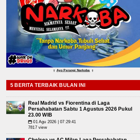
Ayo Perangi Narkoba
⇑
⇑
5 BERITA TERBAIK BULAN INI
Real Madrid vs Fiorentina di Laga
Persahabatan Sabtu 1 Agustus 2026 Pukul
23.00 WIB
01 Agu 2026 | 07:29:41
📅
7817 view
Chelsea vs AC Milan Laga Persahabatan