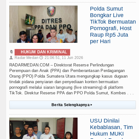
Polda Sumut
Bongkar Live
TikTok Bermuatan
Pornografi, Host
Raup Rp5 Juta
per Hari
🔖
HUKUM DAN KRIMINAL
Radar Medan
21:06:51, 11 Jun 2026
👤
🕔
RADARMEDAN.COM – Direktorat Reserse Perlindungan
Perempuan dan Anak (PPA) dan Pemberantasan Perdagangan
Orang (PPO) Polda Sumatera Utara mengungkap kasus dugaan
tindak pidana penyiaran dan penyediaan konten bermuatan
pornografi melalui siaran langsung (live streaming) di platform
TikTok. Direktur Reserse PPA dan PPO Polda Sumut, Kombes . . .
Berita Selengkapnya
▸
USU Dinilai
Kebablasan, Tim
Hukum MUKI