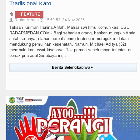
Tradisional Karo
🔖
FEATURE
Radar Medan
15:59:52, 24 Nov 2025
👤
🕔
Tulisan Kiriman Hanina Afifah, Mahasiswi Ilmu Komunikasi USU
RADARMEDAN.COM - Bagi sebagian orang, bahkan mungkin Anda
salah satunya, olahan herbal sering terdengar meragukan dalam
mendukung pemulihan kesehatan. Namun, Michael Aditya (32)
membuktikan lewat kisahnya. Tak pernah sebelumnya terlintas di
benak pria asal Surabaya ini, . . .
Berita Selengkapnya
▸