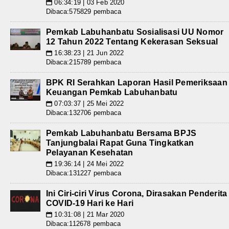
06:34:19 | 03 Feb 2020
📅
Dibaca:575829 pembaca
Pemkab Labuhanbatu Sosialisasi UU Nomor
12 Tahun 2022 Tentang Kekerasan Seksual
16:38:23 | 21 Jun 2022
📅
Dibaca:215789 pembaca
BPK RI Serahkan Laporan Hasil Pemeriksaan
Keuangan Pemkab Labuhanbatu
07:03:37 | 25 Mei 2022
📅
Dibaca:132706 pembaca
Pemkab Labuhanbatu Bersama BPJS
Tanjungbalai Rapat Guna Tingkatkan
Pelayanan Kesehatan
19:36:14 | 24 Mei 2022
📅
Dibaca:131227 pembaca
Ini Ciri-ciri Virus Corona, Dirasakan Penderita
COVID-19 Hari ke Hari
10:31:08 | 21 Mar 2020
📅
Dibaca:112678 pembaca