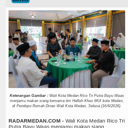
Teknologi
BERITA KOTA
pot Brong Diamankan Polsek Balige
Internasional
Doulu Diblokir Warga
Wisata
ung Kesenian Jakarta
TIPS dan TRIK
ngsung Rute Jakarta-Bangkok
+ Lainnya
an di Perth Selasa 11 Agustus 2026 Pukul 17.00 WIB
Video
Adu Penalti Lawan Borussia Dortmund
Kesehatan
ersahabatan di Anfield
Kuliner
ngkan Atletico Madrid Laga Persahabatan di Seoul
Keterangan Gambar :
Wali Kota Medan Rico Tri Putra Bayu Waas
Siraman Rohani
rkuat SDM Kesehatan Kepulauan Nias
menjamu makan siang bersama tim Haflah Khas MUI kota Medan,
di Pendopo Rumah Dinas Wali Kota Medan, Selasa (16/6/2026).
i, Jemaat POUK Chapel USU Bakal Aksi Damai di Map
RADARMEDAN.COM -
Wali Kota Medan Rico Tri
pot Brong Diamankan Polsek Balige
Putra Bayu Waas menjamu makan siang