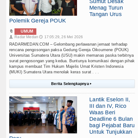
Sumut Desak
Menag Turun
Tangan Urus
Polemik Gereja POUK
🔖
UMUM
Radar Medan
17:05:29, 26 Mei 2026
👤
🕔
RADARMEDAN.COM – Gelombang perlawanan jemaat terhadap
rencana pengosongan paksa Gedung Gereja Oikoumene (POUK)
Universitas Sumatera Utara (USU) makin memanas paska terbitnya
surat pengosongan yang kedua. Buntunya komunikasi dengan pihak
kampus membuat Tim Hukum Majelis Umat Kristen Indonesia
(MUKI) Sumatera Utara menolak keras surat . . .
Berita Selengkapnya
▸
Lantik Eselon II,
III dan IV, Rico
Waas Beri
Deadline 6 Bulan
bagi Pejabat Baru
Untuk Tunjukkan