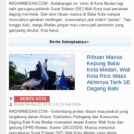
RADARMEDAN.COM - Belakangan ini, tensi di Kota Medan lagi
naik gara-gara polemik Surat Edaran (SE) Wali Kota soal penataan
daging non-halal. Dari aksi ribuan massa di Balai Kota sampai
munculnya gerakan tandingan, suasananya jadi makin "panas". Tapi
tunggu dulu, warga Medan jangan mau cuma jadi penonton yang
gampang disulut. Kita harus . . .
Berita Selengkapnya
▸
Ribuan Massa
Kepung Balai
Kota Medan, Wali
Kota Rico Waas
Akhirnya Tarik SE
Dagang Babi
🔖
BERITA KOTA
Radar Medan
20:01:13, 26 Feb 2026
👤
🕔
RADARMEDAN.COM - Gelombang protes ribuan masyarakat yang
tergabung dalam Aliansi Solidaritas Pedagang dan Konsumen
Daging Babi Kota Medan memadati depan Kantor Wali Kota dan
gedung DPRD Medan, Kamis (26/2/2026). Massa menuntut
pencabutan Surat Edaran (SE) Wali Kota Medan yang dinilai