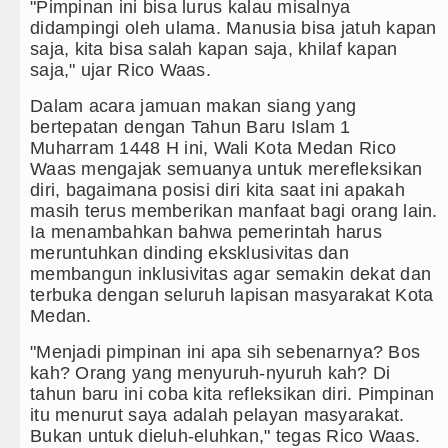
Doulu Diblokir Warga
"Pimpinan ini bisa lurus kalau misalnya
didampingi oleh ulama. Manusia bisa jatuh kapan
ung Kesenian Jakarta
saja, kita bisa salah kapan saja, khilaf kapan
saja," ujar Rico Waas.
ngsung Rute Jakarta-Bangkok
Dalam acara jamuan makan siang yang
bertepatan dengan Tahun Baru Islam 1
an di Perth Selasa 11 Agustus 2026 Pukul 17.00 WIB
Muharram 1448 H ini, Wali Kota Medan Rico
Waas mengajak semuanya untuk merefleksikan
diri, bagaimana posisi diri kita saat ini apakah
masih terus memberikan manfaat bagi orang lain.
Ia menambahkan bahwa pemerintah harus
meruntuhkan dinding eksklusivitas dan
membangun inklusivitas agar semakin dekat dan
terbuka dengan seluruh lapisan masyarakat Kota
Medan.
"Menjadi pimpinan ini apa sih sebenarnya? Bos
kah? Orang yang menyuruh-nyuruh kah? Di
tahun baru ini coba kita refleksikan diri. Pimpinan
itu menurut saya adalah pelayan masyarakat.
Bukan untuk dieluh-eluhkan," tegas Rico Waas.