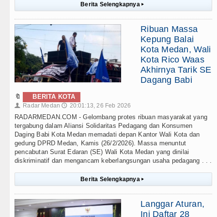
Berita Selengkapnya
▸
Ribuan Massa
Kepung Balai
Kota Medan, Wali
Kota Rico Waas
Akhirnya Tarik SE
Dagang Babi
🔖
BERITA KOTA
Radar Medan
20:01:13, 26 Feb 2026
👤
🕔
RADARMEDAN.COM - Gelombang protes ribuan masyarakat yang
tergabung dalam Aliansi Solidaritas Pedagang dan Konsumen
Daging Babi Kota Medan memadati depan Kantor Wali Kota dan
gedung DPRD Medan, Kamis (26/2/2026). Massa menuntut
pencabutan Surat Edaran (SE) Wali Kota Medan yang dinilai
diskriminatif dan mengancam keberlangsungan usaha pedagang . . .
Berita Selengkapnya
▸
Langgar Aturan,
Ini Daftar 28