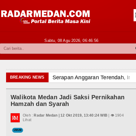
Siantar-Simalungun
Kabupaten Karo
Pakpak Bharat
Sabtu, 08 Agu 2026,
06:46:57
Kabupaten Simalungun
Metropolitan
TNI POLRI
Serapan Anggaran Terendah, Inspektora
BREAKING NEWS
Hukum dan Kriminal
Gubernur Bobby Nasution Siapkan Rum
Walikota Medan Jadi Saksi Pernikahan
Politik
Sinergi Jaga Kelestarian Alam, Pemka
Hamzah dan Syarah
Hiburan
Pemkab Taput Restrukturisasi Pinjama
Oleh :
Radar Medan | 12 Okt 2019, 13:40:24 WIB
| 👁 1904
Lihat
Olahraga
Tujuh Tewas dalam Penembakan Massal
UMUM