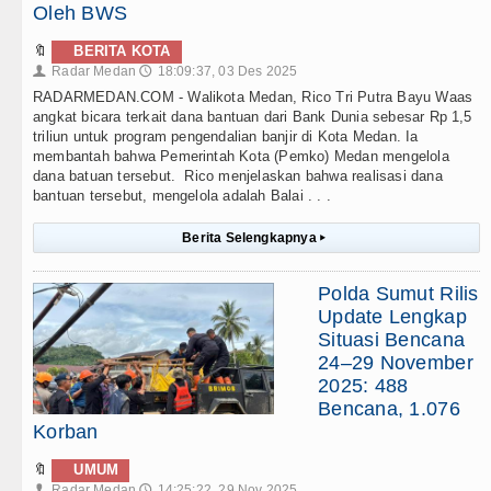
Oleh BWS
🔖
BERITA KOTA
Radar Medan
18:09:37, 03 Des 2025
👤
🕔
RADARMEDAN.COM - Walikota Medan, Rico Tri Putra Bayu Waas
angkat bicara terkait dana bantuan dari Bank Dunia sebesar Rp 1,5
triliun untuk program pengendalian banjir di Kota Medan. Ia
membantah bahwa Pemerintah Kota (Pemko) Medan mengelola
dana batuan tersebut. Rico menjelaskan bahwa realisasi dana
bantuan tersebut, mengelola adalah Balai . . .
Berita Selengkapnya
▸
Polda Sumut Rilis
Update Lengkap
Situasi Bencana
24–29 November
2025: 488
Bencana, 1.076
Korban
🔖
UMUM
Radar Medan
14:25:22, 29 Nov 2025
👤
🕔