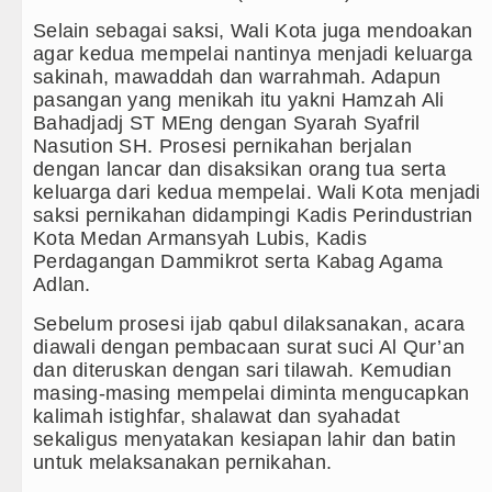
Selain sebagai saksi, Wali Kota juga mendoakan
Masyarakat Desak APH Bongkar Penadah 
agar kedua mempelai nantinya menjadi keluarga
sakinah, mawaddah dan warrahmah. Adapun
Polrestabes Medan Ungkap 1.187 Kasu
pasangan yang menikah itu yakni Hamzah Ali
Bahadjadj ST MEng dengan Syarah Syafril
Liverpool vs Monaco Laga Persahabata
Nasution SH. Prosesi pernikahan berjalan
dengan lancar dan disaksikan orang tua serta
Manchester City vs Atletico Madrid Pe
keluarga dari kedua mempelai. Wali Kota menjadi
saksi pernikahan didampingi Kadis Perindustrian
Serapan Anggaran Terendah, Inspektora
Kota Medan Armansyah Lubis, Kadis
Perdagangan Dammikrot serta Kabag Agama
Gubernur Bobby Nasution Siapkan Rum
Adlan.
Sinergi Jaga Kelestarian Alam, Pemka
Sebelum prosesi ijab qabul dilaksanakan, acara
diawali dengan pembacaan surat suci Al Qur’an
Pemkab Taput Restrukturisasi Pinjama
dan diteruskan dengan sari tilawah. Kemudian
masing-masing mempelai diminta mengucapkan
Tujuh Tewas dalam Penembakan Massal
kalimah istighfar, shalawat dan syahadat
sekaligus menyatakan kesiapan lahir dan batin
Bayern Munich Menang Tipis Atas Asto
untuk melaksanakan pernikahan.