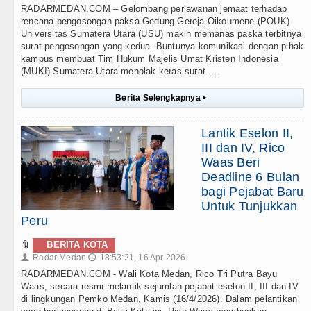
RADARMEDAN.COM – Gelombang perlawanan jemaat terhadap
rencana pengosongan paksa Gedung Gereja Oikoumene (POUK)
Universitas Sumatera Utara (USU) makin memanas paska terbitnya
surat pengosongan yang kedua. Buntunya komunikasi dengan pihak
kampus membuat Tim Hukum Majelis Umat Kristen Indonesia
(MUKI) Sumatera Utara menolak keras surat . . .
Berita Selengkapnya
▸
Lantik Eselon II,
III dan IV, Rico
Waas Beri
Deadline 6 Bulan
bagi Pejabat Baru
Untuk Tunjukkan
Peru
🔖
BERITA KOTA
Radar Medan
18:53:21, 16 Apr 2026
👤
🕔
RADARMEDAN.COM - Wali Kota Medan, Rico Tri Putra Bayu
Waas, secara resmi melantik sejumlah pejabat eselon II, III dan IV
di lingkungan Pemko Medan, Kamis (16/4/2026). Dalam pelantikan