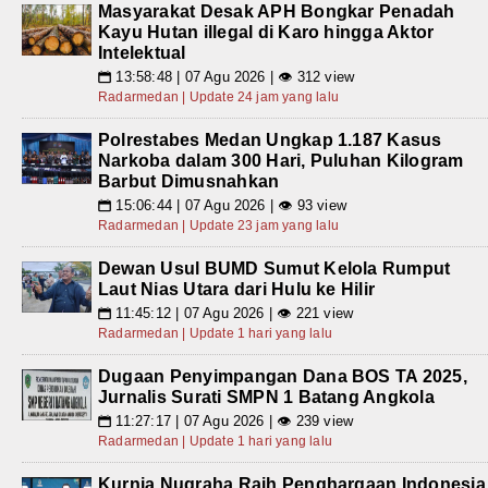
Masyarakat Desak APH Bongkar Penadah
Kayu Hutan illegal di Karo hingga Aktor
Intelektual
13:58:48 | 07 Agu 2026 | 👁 312 view
📅
Radarmedan | Update 24 jam yang lalu
Polrestabes Medan Ungkap 1.187 Kasus
Narkoba dalam 300 Hari, Puluhan Kilogram
Barbut Dimusnahkan
15:06:44 | 07 Agu 2026 | 👁 93 view
📅
Radarmedan | Update 23 jam yang lalu
Dewan Usul BUMD Sumut Kelola Rumput
Laut Nias Utara dari Hulu ke Hilir
11:45:12 | 07 Agu 2026 | 👁 221 view
📅
Radarmedan | Update 1 hari yang lalu
Dugaan Penyimpangan Dana BOS TA 2025,
Jurnalis Surati SMPN 1 Batang Angkola
11:27:17 | 07 Agu 2026 | 👁 239 view
📅
Radarmedan | Update 1 hari yang lalu
Kurnia Nugraha Raih Penghargaan Indonesia