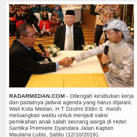
Teknologi
Bayern Munich Menang Tipis Atas Asto
Internasional
Masyarakat Desak APH Bongkar Penadah 
Wisata
Polrestabes Medan Ungkap 1.187 Kasu
TIPS dan TRIK
Liverpool vs Monaco Laga Persahabata
+ Lainnya
Manchester City vs Atletico Madrid Pe
Video
Serapan Anggaran Terendah, Inspektora
Kesehatan
Gubernur Bobby Nasution Siapkan Rum
Kuliner
Sinergi Jaga Kelestarian Alam, Pemka
RADARMEDAN.COM
- Ditengah kesibukan kerja
dan padatnya jadwal agenda yang harus dijalani,
Siraman Rohani
Pemkab Taput Restrukturisasi Pinjama
Wali Kota Medan, H T Dzulmi Eldin S masih
meluangkan waktu untuk menjadi saksi
Tujuh Tewas dalam Penembakan Massal
pernikahan anak salah seorang warga di Hotel
Santika Premiere Dyandara Jalan Kapten
Bayern Munich Menang Tipis Atas Asto
Maulana Lubis, Sabtu (12/10/2019).