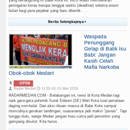
yang berlangsung di Balai Kota ini, Rico Waas memberikan
peringatan keras berupa tenggat waktu (deadline) selama enam
bulan bagi para pejabat yang baru dilantik . . .
Berita Selengkapnya
▸
Waspada
Penunggang
Gelap di Balik Isu
Babi: Jangan
Kasih Celah
Mafia Narkoba
Obok-obok Medan!
🔖
OPINI
Radar Medan
11:55:43, 01 Mar 2026
👤
🕔
RADARMEDAN.COM - Belakangan ini, tensi di Kota Medan lagi
naik gara-gara polemik Surat Edaran (SE) Wali Kota soal penataan
daging non-halal. Dari aksi ribuan massa di Balai Kota sampai
munculnya gerakan tandingan, suasananya jadi makin "panas". Tapi
tunggu dulu, warga Medan jangan mau cuma jadi penonton yang
gampang disulut. Kita harus . . .