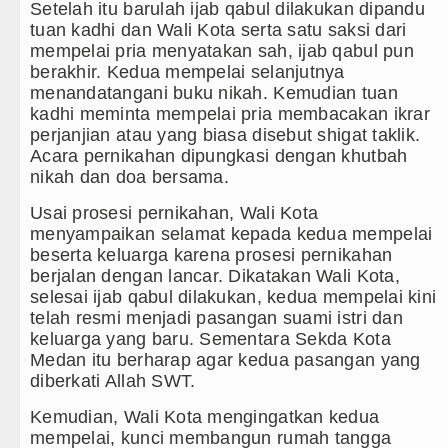
Masyarakat Desak APH Bongkar Penadah 
Setelah itu barulah ijab qabul dilakukan dipandu
tuan kadhi dan Wali Kota serta satu saksi dari
Polrestabes Medan Ungkap 1.187 Kasu
mempelai pria menyatakan sah, ijab qabul pun
berakhir. Kedua mempelai selanjutnya
Liverpool vs Monaco Laga Persahabata
menandatangani buku nikah. Kemudian tuan
kadhi meminta mempelai pria membacakan ikrar
Manchester City vs Atletico Madrid Pe
perjanjian atau yang biasa disebut shigat taklik.
Acara pernikahan dipungkasi dengan khutbah
nikah dan doa bersama.
Usai prosesi pernikahan, Wali Kota
menyampaikan selamat kepada kedua mempelai
beserta keluarga karena prosesi pernikahan
berjalan dengan lancar. Dikatakan Wali Kota,
selesai ijab qabul dilakukan, kedua mempelai kini
telah resmi menjadi pasangan suami istri dan
keluarga yang baru. Sementara Sekda Kota
Medan itu berharap agar kedua pasangan yang
diberkati Allah SWT.
Kemudian, Wali Kota mengingatkan kedua
mempelai, kunci membangun rumah tangga