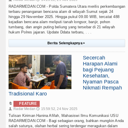
RADARMEDAN.COM - Polda Sumatera Utara merilis perkembangan
terbaru penanganan bencana alam di wilayah Sumut sejak 24
hingga 29 November 2025. Hingga pukul 09.00 WIB, tercatat 488
kejadian bencana alam meliputi tanah longsor, banjir, pohon
tumbang, dan angin puting beliung yang tersebar di 21 wilayah
hukum Polres jajaran. Update Ddata terbaru, . . .
Berita Selengkapnya
▸
Secercah
Harapan Alami
bagi Pejuang
Kesehatan,
Nyaman Pasca
Nikmati Rempah
Tradisional Karo
🔖
FEATURE
Radar Medan
15:59:52, 24 Nov 2025
👤
🕔
Tulisan Kiriman Hanina Afifah, Mahasiswi Ilmu Komunikasi USU
RADARMEDAN.COM - Bagi sebagian orang, bahkan mungkin Anda
salah satunya, olahan herbal sering terdengar meragukan dalam