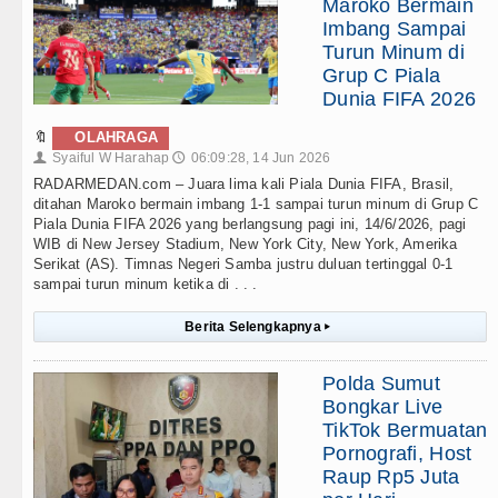
Maroko Bermain
Imbang Sampai
Turun Minum di
Grup C Piala
Dunia FIFA 2026
🔖
OLAHRAGA
Syaiful W Harahap
06:09:28, 14 Jun 2026
👤
🕔
RADARMEDAN.com – Juara lima kali Piala Dunia FIFA, Brasil,
ditahan Maroko bermain imbang 1-1 sampai turun minum di Grup C
Piala Dunia FIFA 2026 yang berlangsung pagi ini, 14/6/2026, pagi
WIB di New Jersey Stadium, New York City, New York, Amerika
Serikat (AS). Timnas Negeri Samba justru duluan tertinggal 0-1
sampai turun minum ketika di . . .
Berita Selengkapnya
▸
Polda Sumut
Bongkar Live
TikTok Bermuatan
Pornografi, Host
Raup Rp5 Juta