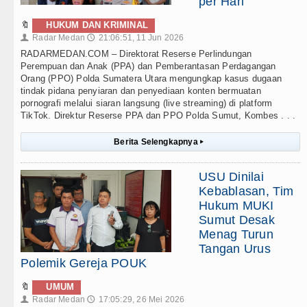
per Hari
🔖
HUKUM DAN KRIMINAL
Radar Medan
21:06:51, 11 Jun 2026
👤
🕔
RADARMEDAN.COM – Direktorat Reserse Perlindungan
Perempuan dan Anak (PPA) dan Pemberantasan Perdagangan
Orang (PPO) Polda Sumatera Utara mengungkap kasus dugaan
tindak pidana penyiaran dan penyediaan konten bermuatan
pornografi melalui siaran langsung (live streaming) di platform
TikTok. Direktur Reserse PPA dan PPO Polda Sumut, Kombes . . .
Berita Selengkapnya
▸
USU Dinilai
Kebablasan, Tim
Hukum MUKI
Sumut Desak
Menag Turun
Tangan Urus
Polemik Gereja POUK
🔖
UMUM
Radar Medan
17:05:29, 26 Mei 2026
👤
🕔