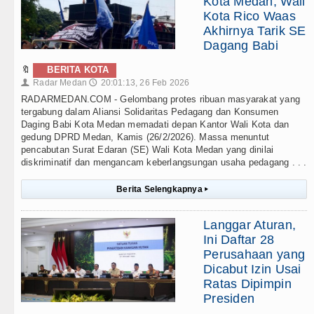
Kota Medan, Wali
Kota Rico Waas
Akhirnya Tarik SE
Dagang Babi
🔖
BERITA KOTA
Radar Medan
20:01:13, 26 Feb 2026
👤
🕔
RADARMEDAN.COM - Gelombang protes ribuan masyarakat yang
tergabung dalam Aliansi Solidaritas Pedagang dan Konsumen
Daging Babi Kota Medan memadati depan Kantor Wali Kota dan
gedung DPRD Medan, Kamis (26/2/2026). Massa menuntut
pencabutan Surat Edaran (SE) Wali Kota Medan yang dinilai
diskriminatif dan mengancam keberlangsungan usaha pedagang . . .
Berita Selengkapnya
▸
Langgar Aturan,
Ini Daftar 28
Perusahaan yang
Dicabut Izin Usai
Ratas Dipimpin
Presiden