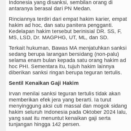
Akses Jalan ke Pemandian Air Pa
Indonesia yang disanksi, sembilan orang di
antaranya berasal dari PN Medan.
Dayang Nan Tujuh Menggetarkan 
Rinciannya terdiri dari empat hakim karier, empat
hakim ad hoc, dan satu panitera pengganti.
Transnusa Resmikan Penerbangan
Kedelapan hakim tersebut berinisial DR. SS, F,
MS, LSD, Dr. MAGPHG, UT, ML, dan SD.
Juventus vs Palermo Laga Persah
Terkait hukuman, Bawas MA menjatuhkan sanksi
sedang berupa larangan bersidang (non-palu)
selama enam bulan kepada satu orang hakim ad
hoc PHI. Sementara itu, tujuh hakim lainnya
diberikan sanksi ringan berupa teguran tertulis.
Sentil Kenaikan Gaji Hakim
Irvan menilai sanksi teguran tertulis tidak akan
memberikan efek jera yang berarti. Ia turut
menyinggung aksi cuti massal dan mogok sidang
hakim seluruh Indonesia pada Oktober 2024 lalu,
yang saat itu menuntut kenaikan gaji serta
tunjangan hingga 142 persen.