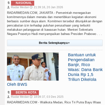
🔖
NASIONAL
Radar Medan
21:39:16, 20 Jan 2026
👤
🕔
RADARMEDAN.COM, JAKARTA - Pemerintah menegaskan
komitmennya dalam menata dan menertibkan kegiatan ekonomi
berbasis sumber daya alam. Komitmen tersebut ditunjukkan dengan
pencabutan izin terhadap puluhan perusahaan yang terbukti
melakukan pelanggaran di kawasan hutan. Menteri Sekretaris
Negara Prasetyo Hadi menyampaikan bahwa Presiden Prabowo . . .
Berita Selengkapnya
▸
Bantuan untuk
Pengendalian
Banjir, Rico
Waas: Dana Bank
Dunia Rp 1,5
Triliun Dikelola
Oleh BWS
🔖
BERITA KOTA
Radar Medan
18:09:37, 03 Des 2025
👤
🕔
RADARMEDAN.COM - Walikota Medan, Rico Tri Putra Bayu Waas