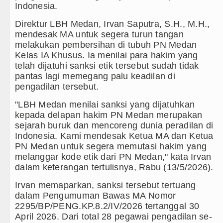
Indonesia.
Akses Jalan ke Pemandian Air Pa
Direktur LBH Medan, Irvan Saputra, S.H., M.H.,
mendesak MA untuk segera turun tangan
Dayang Nan Tujuh Menggetarkan 
melakukan pembersihan di tubuh PN Medan
Kelas IA Khusus. Ia menilai para hakim yang
Transnusa Resmikan Penerbangan
telah dijatuhi sanksi etik tersebut sudah tidak
pantas lagi memegang palu keadilan di
Juventus vs Palermo Laga Persah
pengadilan tersebut.
Arsenal Juara Emirates Cup Mena
"LBH Medan menilai sanksi yang dijatuhkan
kepada delapan hakim PN Medan merupakan
Liverpool Ditekuk Monaco pada La
sejarah buruk dan mencoreng dunia peradilan di
Indonesia. Kami mendesak Ketua MA dan Ketua
Manchester City Bangkit untuk Tu
PN Medan untuk segera memutasi hakim yang
melanggar kode etik dari PN Medan," kata Irvan
Bobby Nasution Siapkan Beasisw
dalam keterangan tertulisnya, Rabu (13/5/2026).
Kasus Penutupan Gereja Lapor P
Irvan memaparkan, sanksi tersebut tertuang
dalam Pengumuman Bawas MA Nomor
Bikin Resah Warga, 22 Motor Ber
2295/BP/PENG.KP.8.2/IV/2026 tertanggal 30
April 2026. Dari total 28 pegawai pengadilan se-