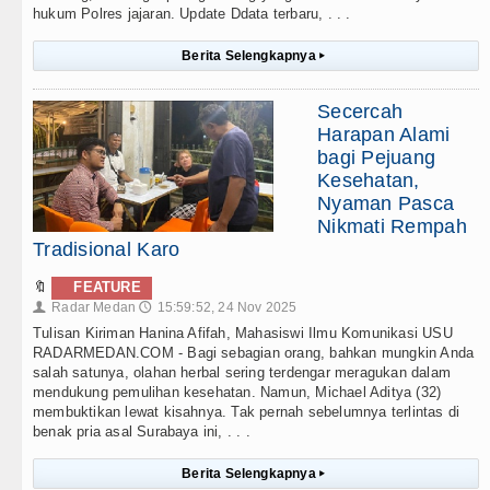
hukum Polres jajaran. Update Ddata terbaru, . . .
Berita Selengkapnya
▸
Secercah
Harapan Alami
bagi Pejuang
Kesehatan,
Nyaman Pasca
Nikmati Rempah
Tradisional Karo
🔖
FEATURE
Radar Medan
15:59:52, 24 Nov 2025
👤
🕔
Tulisan Kiriman Hanina Afifah, Mahasiswi Ilmu Komunikasi USU
RADARMEDAN.COM - Bagi sebagian orang, bahkan mungkin Anda
salah satunya, olahan herbal sering terdengar meragukan dalam
mendukung pemulihan kesehatan. Namun, Michael Aditya (32)
membuktikan lewat kisahnya. Tak pernah sebelumnya terlintas di
benak pria asal Surabaya ini, . . .
Berita Selengkapnya
▸