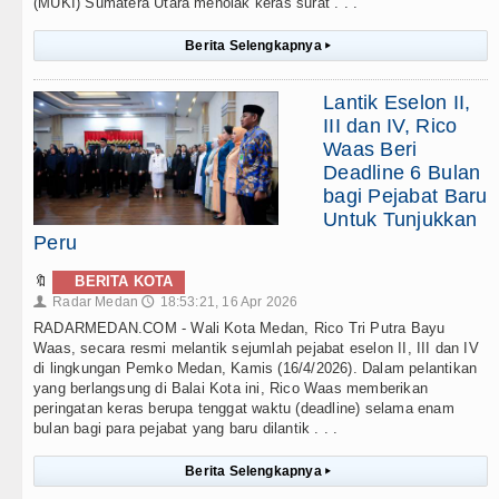
(MUKI) Sumatera Utara menolak keras surat . . .
Berita Selengkapnya
▸
Lantik Eselon II,
III dan IV, Rico
Waas Beri
Deadline 6 Bulan
bagi Pejabat Baru
Untuk Tunjukkan
Peru
🔖
BERITA KOTA
Radar Medan
18:53:21, 16 Apr 2026
👤
🕔
RADARMEDAN.COM - Wali Kota Medan, Rico Tri Putra Bayu
Waas, secara resmi melantik sejumlah pejabat eselon II, III dan IV
di lingkungan Pemko Medan, Kamis (16/4/2026). Dalam pelantikan
yang berlangsung di Balai Kota ini, Rico Waas memberikan
peringatan keras berupa tenggat waktu (deadline) selama enam
bulan bagi para pejabat yang baru dilantik . . .
Berita Selengkapnya
▸