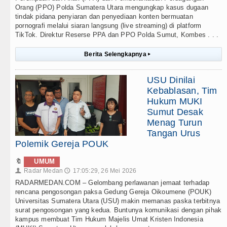
Orang (PPO) Polda Sumatera Utara mengungkap kasus dugaan
tindak pidana penyiaran dan penyediaan konten bermuatan
pornografi melalui siaran langsung (live streaming) di platform
TikTok. Direktur Reserse PPA dan PPO Polda Sumut, Kombes . . .
Berita Selengkapnya
▸
USU Dinilai
Kebablasan, Tim
Hukum MUKI
Sumut Desak
Menag Turun
Tangan Urus
Polemik Gereja POUK
🔖
UMUM
Radar Medan
17:05:29, 26 Mei 2026
👤
🕔
RADARMEDAN.COM – Gelombang perlawanan jemaat terhadap
rencana pengosongan paksa Gedung Gereja Oikoumene (POUK)
Universitas Sumatera Utara (USU) makin memanas paska terbitnya
surat pengosongan yang kedua. Buntunya komunikasi dengan pihak
kampus membuat Tim Hukum Majelis Umat Kristen Indonesia