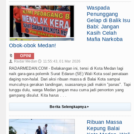
Waspada
Penunggang
Gelap di Balik Isu
Babi: Jangan
Kasih Celah
Mafia Narkoba
Obok-obok Medan!
🔖
OPINI
Radar Medan
11:55:43, 01 Mar 2026
👤
🕔
RADARMEDAN.COM - Belakangan ini, tensi di Kota Medan lagi
naik gara-gara polemik Surat Edaran (SE) Wali Kota soal penataan
daging non-halal. Dari aksi ribuan massa di Balai Kota sampai
munculnya gerakan tandingan, suasananya jadi makin "panas". Tapi
tunggu dulu, warga Medan jangan mau cuma jadi penonton yang
gampang disulut. Kita harus . . .
Berita Selengkapnya
▸
Ribuan Massa
Kepung Balai