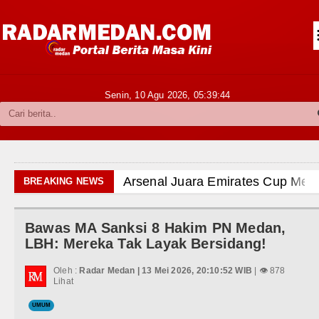
Siantar-Simalungun
Kabupaten Karo
Pakpak Bharat
Senin, 10 Agu 2026,
05:39:46
Kabupaten Simalungun
Metropolitan
TNI POLRI
Arsenal Juara Emirates Cup Mena
BREAKING NEWS
Hukum dan Kriminal
Liverpool Ditekuk Monaco pada La
Bawas MA Sanksi 8 Hakim PN Medan,
Politik
Manchester City Bangkit untuk Tu
LBH: Mereka Tak Layak Bersidang!
Hiburan
Bobby Nasution Siapkan Beasisw
Oleh :
Radar Medan | 13 Mei 2026, 20:10:52 WIB
| 👁 878
Lihat
Olahraga
Kasus Penutupan Gereja Lapor P
UMUM