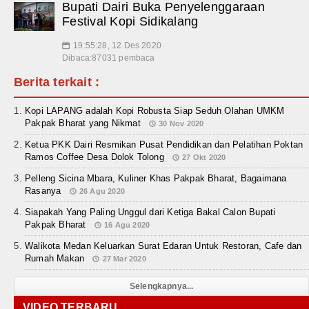
Bupati Dairi Buka Penyelenggaraan
Festival Kopi Sidikalang
19:55:28, 12 Des 2020
📅
Dibaca:87031 pembaca
Berita terkait :
Kopi LAPANG adalah Kopi Robusta Siap Seduh Olahan UMKM
Pakpak Bharat yang Nikmat
30 Nov 2020
Ketua PKK Dairi Resmikan Pusat Pendidikan dan Pelatihan Poktan
Ramos Coffee Desa Dolok Tolong
27 Okt 2020
Pelleng Sicina Mbara, Kuliner Khas Pakpak Bharat, Bagaimana
Rasanya
26 Agu 2020
Siapakah Yang Paling Unggul dari Ketiga Bakal Calon Bupati
Pakpak Bharat
16 Agu 2020
Walikota Medan Keluarkan Surat Edaran Untuk Restoran, Cafe dan
Rumah Makan
27 Mar 2020
Selengkapnya...
VIDEO TERBARU