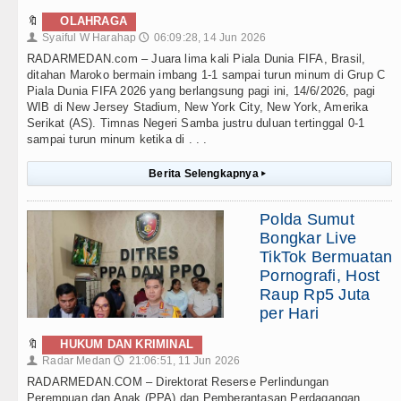
🔖
OLAHRAGA
Syaiful W Harahap
06:09:28, 14 Jun 2026
👤
🕔
RADARMEDAN.com – Juara lima kali Piala Dunia FIFA, Brasil,
ditahan Maroko bermain imbang 1-1 sampai turun minum di Grup C
Piala Dunia FIFA 2026 yang berlangsung pagi ini, 14/6/2026, pagi
WIB di New Jersey Stadium, New York City, New York, Amerika
Serikat (AS). Timnas Negeri Samba justru duluan tertinggal 0-1
sampai turun minum ketika di . . .
Berita Selengkapnya
▸
Polda Sumut
Bongkar Live
TikTok Bermuatan
Pornografi, Host
Raup Rp5 Juta
per Hari
🔖
HUKUM DAN KRIMINAL
Radar Medan
21:06:51, 11 Jun 2026
👤
🕔
RADARMEDAN.COM – Direktorat Reserse Perlindungan
Perempuan dan Anak (PPA) dan Pemberantasan Perdagangan