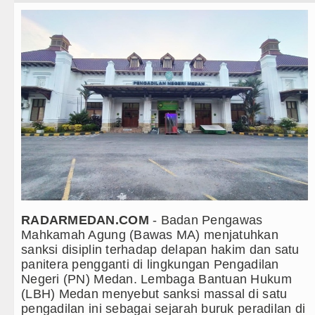
Teknologi
Bikin Resah Warga, 22 Motor Ber
Internasional
Akses Jalan ke Pemandian Air Pa
Wisata
Dayang Nan Tujuh Menggetarkan 
TIPS dan TRIK
Transnusa Resmikan Penerbangan
+ Lainnya
Juventus vs Palermo Laga Persah
Video
Arsenal Juara Emirates Cup Mena
Kesehatan
Liverpool Ditekuk Monaco pada La
Kuliner
Manchester City Bangkit untuk Tu
RADARMEDAN.COM
- Badan Pengawas
Mahkamah Agung (Bawas MA) menjatuhkan
Siraman Rohani
Bobby Nasution Siapkan Beasisw
sanksi disiplin terhadap delapan hakim dan satu
panitera pengganti di lingkungan Pengadilan
Kasus Penutupan Gereja Lapor P
Negeri (PN) Medan. Lembaga Bantuan Hukum
(LBH) Medan menyebut sanksi massal di satu
Bikin Resah Warga, 22 Motor Ber
pengadilan ini sebagai sejarah buruk peradilan di