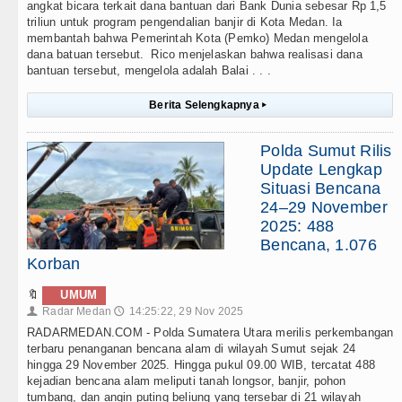
angkat bicara terkait dana bantuan dari Bank Dunia sebesar Rp 1,5
triliun untuk program pengendalian banjir di Kota Medan. Ia
membantah bahwa Pemerintah Kota (Pemko) Medan mengelola
dana batuan tersebut. Rico menjelaskan bahwa realisasi dana
bantuan tersebut, mengelola adalah Balai . . .
Berita Selengkapnya
▸
Polda Sumut Rilis
Update Lengkap
Situasi Bencana
24–29 November
2025: 488
Bencana, 1.076
Korban
🔖
UMUM
Radar Medan
14:25:22, 29 Nov 2025
👤
🕔
RADARMEDAN.COM - Polda Sumatera Utara merilis perkembangan
terbaru penanganan bencana alam di wilayah Sumut sejak 24
hingga 29 November 2025. Hingga pukul 09.00 WIB, tercatat 488
kejadian bencana alam meliputi tanah longsor, banjir, pohon
tumbang, dan angin puting beliung yang tersebar di 21 wilayah