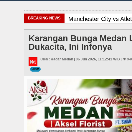
Manchester City vs Atl
BREAKING NEWS
Kapolda Sumut Rombak P
Karangan Bunga Medan L
Dukacita, Ini Infonya
Gubernur Bobby Nasuti
Liverpool vs Monaco La
Oleh :
Radar Medan | 06 Jun 2026, 11:12:41 WIB
| 👁 94
UMUM
Gubernur Bobby Nasutio
Ketua GRIB Jaya Labuha
Kurang dari 6 Jam, Pols
Serapan Anggaran Teren
Wabup Deli Serdang Lan