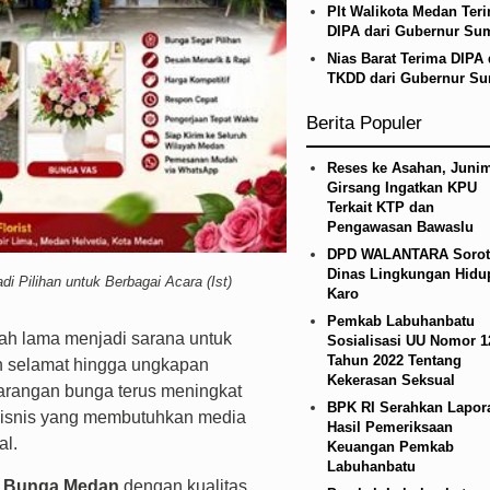
Plt Walikota Medan Ter
an Harus Dirasakan Masyarakat Lewat Peningkata
DIPA dari Gubernur Su
Nias Barat Terima DIPA
TKDD dari Gubernur S
Berita Populer
Reses ke Asahan, Junim
Girsang Ingatkan KPU
Terkait KTP dan
Pengawasan Bawaslu
DPD WALANTARA Sorot
Dinas Lingkungan Hidu
 Pilihan untuk Berbagai Acara (Ist)
Karo
Pemkab Labuhanbatu
ah lama menjadi sarana untuk
Sosialisasi UU Nomor 1
Tahun 2022 Tentang
n selamat hingga ungkapan
Kekerasan Seksual
arangan bunga terus meningkat
BPK RI Serahkan Lapor
 bisnis yang membutuhkan media
Hasil Pemeriksaan
al.
Keuangan Pemkab
Labuhanbatu
 Bunga Medan
dengan kualitas