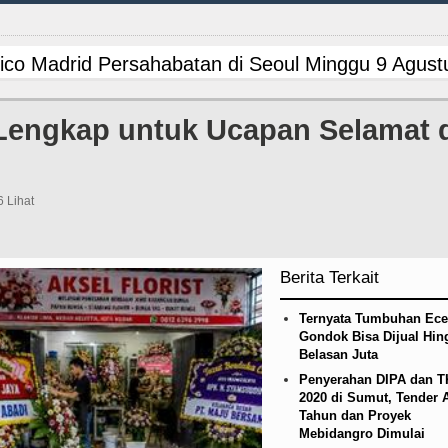
etico Madrid Persahabatan di Seoul Minggu 9 Agus
uluhan Jabatan Kapolsek, Ini Daftar Lengkapny
engkap untuk Ucapan Selamat 
on Minta Kepala Daerah se-Kepulauan Nias Perce
ga Persahabatan di Anfield Minggu 9 Agustus 202
6 Lihat
n Siapkan Rumah Produksi Kelapa di Nias Utara
Berita Terkait
nbatu Gelar Turnamen Catur Antar Wartawan, Aja
Ternyata Tumbuhan Ec
ek Kotarih Ringkus Pelaku Curanmor di Tebing Tin
Gondok Bisa Dijual Hin
Belasan Juta
dah, Inspektorat Soroti Kinerja Kadis Perkimcika
Penyerahan DIPA dan 
2020 di Sumut, Tender 
Tahun dan Proyek
tik 25 Pejabat, Tekankan Pelayanan Publik yang
Mebidangro Dimulai