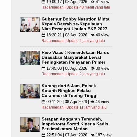
19:09:17 | 08 Agu 2026 | 👁 41 view
📅
Radarmedan | Update 48 menit yang lalu
Gubernur Bobby Nasution Minta
Kepala Daerah se-Kepulauan
Nias Percepat Usulan BKP 2027
18:20:21 | 08 Agu 2026 | 👁 40 view
📅
Radarmedan | Update 2 jam yang lalu
Rico Waas : Kemerdekaan Harus
Dirasakan Masyarakat Lewat
Peningkatan Pelayanan Primer
17:45:08 | 08 Agu 2026 | 👁 30 view
📅
Radarmedan | Update 2 jam yang lalu
Kurang dari 6 Jam, Polsek
Kotarih Ringkus Pelaku
Curanmor di Tebing Tinggi
09:11:29 | 08 Agu 2026 | 👁 46 view
📅
Radarmedan | Update 11 jam yang lalu
Serapan Anggaran Terendah,
Inspektorat Soroti Kinerja Kadis
Perkimcikataru Medan
22:51:04 | 07 Agu 2026 | 👁 187 view
📅