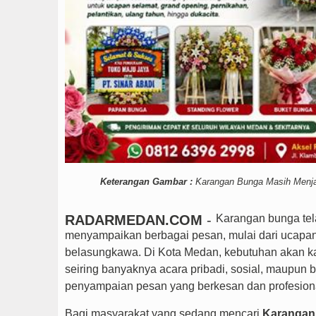
Rico Waas : Kemerdeka
Keterangan Gambar :
Karangan Bunga Masih Menjadi
RADARMEDAN.COM
-
Karangan bunga tel
menyampaikan berbagai pesan, mulai dari ucapa
belasungkawa. Di Kota Medan, kebutuhan akan k
seiring banyaknya acara pribadi, sosial, maupun
penyampaian pesan yang berkesan dan profesion
Bagi masyarakat yang sedang mencari
Karangan