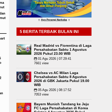
ima
n Pelayanan Primer
Kurang dari 6 Jam, Polsek 
mut
 dan
umut
Ayo Perangi Narkoba
⇑
⇑
5 BERITA TERBAIK BULAN INI
art
Real Madrid vs Fiorentina di Laga
Persahabatan Sabtu 1 Agustus
2026 Pukul 23.00 WIB
i
01 Agu 2026 | 07:29:41
📅
p
7661 view
Chelsea vs AC Milan Laga
Persahabatan Sabtu 8 Agustus
2
2026 di GBK Jakarta Pukul 19.00
WIB
05 Agu 2026 | 08:17:52
📅
an
7053 view
Bayern Munich Tandang ke Jeju
FC Laga Persahabatan di Korea