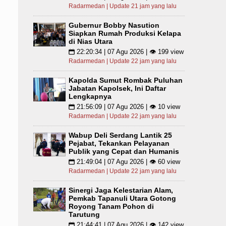
Radarmedan | Update 21 jam yang lalu
Gubernur Bobby Nasution
Siapkan Rumah Produksi Kelapa
di Nias Utara
22:20:34 | 07 Agu 2026 | 👁 199 view
📅
Radarmedan | Update 22 jam yang lalu
Kapolda Sumut Rombak Puluhan
Jabatan Kapolsek, Ini Daftar
Lengkapnya
21:56:09 | 07 Agu 2026 | 👁 10 view
📅
Radarmedan | Update 22 jam yang lalu
Wabup Deli Serdang Lantik 25
Pejabat, Tekankan Pelayanan
Publik yang Cepat dan Humanis
21:49:04 | 07 Agu 2026 | 👁 60 view
📅
Radarmedan | Update 22 jam yang lalu
Sinergi Jaga Kelestarian Alam,
Pemkab Tapanuli Utara Gotong
Royong Tanam Pohon di
Tarutung
21:44:41 | 07 Agu 2026 | 👁 142 view
📅