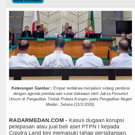
Teknologi
HUKUM DAN KRIMINAL
Juventus vs Inter Milan Persahabatan di Optu
Internasional
Real Madrid Tandang ke Ferencvaros Persahab
Wisata
Bupati Taput Sambut Kunjungan Kapolda Sumut
TIPS dan TRIK
Bayern Munich Menang Tipis Atas Aston Villa
+ Lainnya
Masyarakat Desak APH Bongkar Penadah Kayu Hu
Video
Dewan Usul BUMD Sumut Kelola Rumput Laut Ni
Kesehatan
Dugaan Penyimpangan Dana BOS TA 2025, Jur
Keterangan Gambar :
Empat terdakwa menjalani sidang perdana
Kuliner
Risiko Tertular HIV/AIDS Melalui Hubungan S
dengan agenda pembacaan surat dakwaan oleh Jaksa Penuntut
Umum di Pengadilan Tindak Pidana Korupsi pada Pengadilan Negeri
Siraman Rohani
Medan, Selasa (21/1/2026).
Bertekad Pulang Mantan PM Bangladesh Shei
PSG vs Manchester United Laga Persahabatan
RADARMEDAN.COM -
Kasus dugaan korupsi
pelepasan atau jual beli aset PTPN I kepada
Juventus vs Inter Milan Persahabatan di Optu
Ciputra Land kini memasuki tahap persidangan.