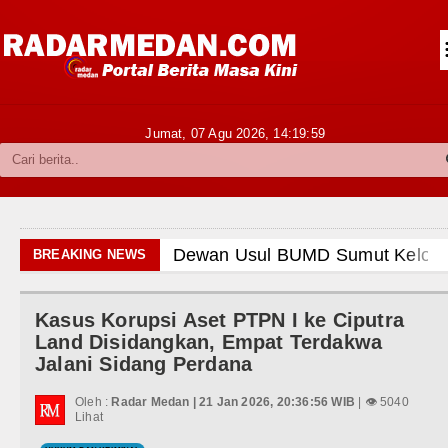
Siantar-Simalungun
Kabupaten Karo
Pakpak Bharat
Jumat, 07 Agu 2026,
14:20:00
Kabupaten Simalungun
Metropolitan
TNI POLRI
Dewan Usul BUMD Sumut Kelola Rumput Laut Ni
BREAKING NEWS
Hukum dan Kriminal
Dugaan Penyimpangan Dana BOS TA 2025, Jur
Kasus Korupsi Aset PTPN I ke Ciputra
Politik
Risiko Tertular HIV/AIDS Melalui Hubungan S
Land Disidangkan, Empat Terdakwa
Jalani Sidang Perdana
Hiburan
Bertekad Pulang Mantan PM Bangladesh Shei
Oleh :
Radar Medan | 21 Jan 2026, 20:36:56 WIB
| 👁 5040
Olahraga
Lihat
PSG vs Manchester United Laga Persahabatan