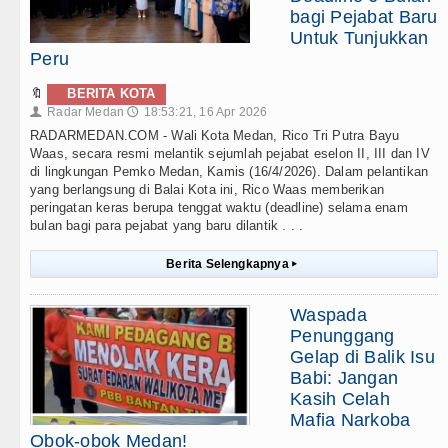
bagi Pejabat Baru
Untuk Tunjukkan
Peru
🔖
BERITA KOTA
Radar Medan
18:53:21, 16 Apr 2026
👤
🕔
RADARMEDAN.COM - Wali Kota Medan, Rico Tri Putra Bayu
Waas, secara resmi melantik sejumlah pejabat eselon II, III dan IV
di lingkungan Pemko Medan, Kamis (16/4/2026). Dalam pelantikan
yang berlangsung di Balai Kota ini, Rico Waas memberikan
peringatan keras berupa tenggat waktu (deadline) selama enam
bulan bagi para pejabat yang baru dilantik . . .
Berita Selengkapnya
▸
Waspada
Penunggang
Gelap di Balik Isu
Babi: Jangan
Kasih Celah
Mafia Narkoba
Obok-obok Medan!