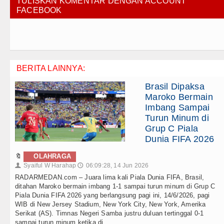
TULISKAN KOMENTAR DENGAN ACCOUNT
FACEBOOK
BERITA LAINNYA:
Brasil Dipaksa
Maroko Bermain
Imbang Sampai
Turun Minum di
Grup C Piala
Dunia FIFA 2026
🔖
OLAHRAGA
Syaiful W Harahap
06:09:28, 14 Jun 2026
👤
🕔
RADARMEDAN.com – Juara lima kali Piala Dunia FIFA, Brasil,
ditahan Maroko bermain imbang 1-1 sampai turun minum di Grup C
Piala Dunia FIFA 2026 yang berlangsung pagi ini, 14/6/2026, pagi
WIB di New Jersey Stadium, New York City, New York, Amerika
Serikat (AS). Timnas Negeri Samba justru duluan tertinggal 0-1
sampai turun minum ketika di . . .