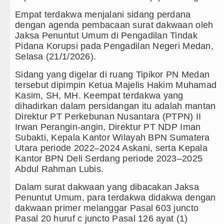
Empat terdakwa menjalani sidang perdana
Real Madrid Tandang ke Ferencvaros Persahab
dengan agenda pembacaan surat dakwaan oleh
Jaksa Penuntut Umum di Pengadilan Tindak
Bupati Taput Sambut Kunjungan Kapolda Sumut
Pidana Korupsi pada Pengadilan Negeri Medan,
Selasa (21/1/2026).
Bayern Munich Menang Tipis Atas Aston Villa
Sidang yang digelar di ruang Tipikor PN Medan
Masyarakat Desak APH Bongkar Penadah Kayu Hu
tersebut dipimpin Ketua Majelis Hakim Muhamad
Kasim, SH, MH. Keempat terdakwa yang
Dewan Usul BUMD Sumut Kelola Rumput Laut Ni
dihadirkan dalam persidangan itu adalah mantan
Direktur PT Perkebunan Nusantara (PTPN) II
Dugaan Penyimpangan Dana BOS TA 2025, Jur
Irwan Perangin-angin, Direktur PT NDP Iman
Subakti, Kepala Kantor Wilayah BPN Sumatera
Risiko Tertular HIV/AIDS Melalui Hubungan S
Utara periode 2022–2024 Askani, serta Kepala
Kantor BPN Deli Serdang periode 2023–2025
Bertekad Pulang Mantan PM Bangladesh Shei
Abdul Rahman Lubis.
PSG vs Manchester United Laga Persahabatan
Dalam surat dakwaan yang dibacakan Jaksa
Penuntut Umum, para terdakwa didakwa dengan
Juventus vs Inter Milan Persahabatan di Optu
dakwaan primer melanggar Pasal 603 juncto
Pasal 20 huruf c juncto Pasal 126 ayat (1)