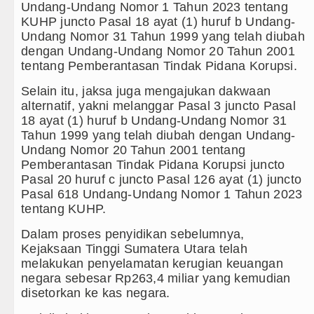
Real Madrid Tandang ke Ferencvaros Persahab
Undang-Undang Nomor 1 Tahun 2023 tentang
KUHP juncto Pasal 18 ayat (1) huruf b Undang-
Bupati Taput Sambut Kunjungan Kapolda Sumut
Undang Nomor 31 Tahun 1999 yang telah diubah
dengan Undang-Undang Nomor 20 Tahun 2001
Bayern Munich Menang Tipis Atas Aston Villa
tentang Pemberantasan Tindak Pidana Korupsi.
Masyarakat Desak APH Bongkar Penadah Kayu Hu
Selain itu, jaksa juga mengajukan dakwaan
alternatif, yakni melanggar Pasal 3 juncto Pasal
18 ayat (1) huruf b Undang-Undang Nomor 31
Tahun 1999 yang telah diubah dengan Undang-
Undang Nomor 20 Tahun 2001 tentang
Pemberantasan Tindak Pidana Korupsi juncto
Pasal 20 huruf c juncto Pasal 126 ayat (1) juncto
Pasal 618 Undang-Undang Nomor 1 Tahun 2023
tentang KUHP.
Dalam proses penyidikan sebelumnya,
Kejaksaan Tinggi Sumatera Utara telah
melakukan penyelamatan kerugian keuangan
negara sebesar Rp263,4 miliar yang kemudian
disetorkan ke kas negara.