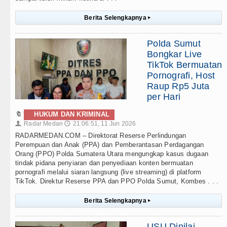
Berita Selengkapnya
▸
Polda Sumut
Bongkar Live
TikTok Bermuatan
Pornografi, Host
Raup Rp5 Juta
per Hari
🔖
HUKUM DAN KRIMINAL
Radar Medan
21:06:51, 11 Jun 2026
👤
🕔
RADARMEDAN.COM – Direktorat Reserse Perlindungan
Perempuan dan Anak (PPA) dan Pemberantasan Perdagangan
Orang (PPO) Polda Sumatera Utara mengungkap kasus dugaan
tindak pidana penyiaran dan penyediaan konten bermuatan
pornografi melalui siaran langsung (live streaming) di platform
TikTok. Direktur Reserse PPA dan PPO Polda Sumut, Kombes . . .
Berita Selengkapnya
▸
USU Dinilai