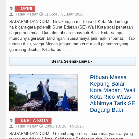
🔖
OPINI
Radar Medan
11:55:43, 01 Mar 2026
👤
🕔
RADARMEDAN.COM - Belakangan ini, tensi di Kota Medan lagi
naik gara-gara polemik Surat Edaran (SE) Wali Kota soal penataan
daging non-halal. Dari aksi ribuan massa di Balai Kota sampai
munculnya gerakan tandingan, suasananya jadi makin "panas". Tapi
tunggu dulu, warga Medan jangan mau cuma jadi penonton yang
gampang disulut. Kita harus . . .
Berita Selengkapnya
▸
Ribuan Massa
Kepung Balai
Kota Medan, Wali
Kota Rico Waas
Akhirnya Tarik SE
Dagang Babi
🔖
BERITA KOTA
Radar Medan
20:01:13, 26 Feb 2026
👤
🕔
RADARMEDAN.COM - Gelombang protes ribuan masyarakat yang