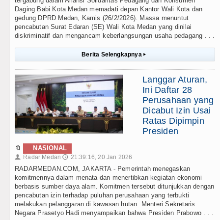
tergabung dalam Aliansi Solidaritas Pedagang dan Konsumen
Daging Babi Kota Medan memadati depan Kantor Wali Kota dan
gedung DPRD Medan, Kamis (26/2/2026). Massa menuntut
pencabutan Surat Edaran (SE) Wali Kota Medan yang dinilai
diskriminatif dan mengancam keberlangsungan usaha pedagang . . .
Berita Selengkapnya
▸
Langgar Aturan,
Ini Daftar 28
Perusahaan yang
Dicabut Izin Usai
Ratas Dipimpin
Presiden
🔖
NASIONAL
Radar Medan
21:39:16, 20 Jan 2026
👤
🕔
RADARMEDAN.COM, JAKARTA - Pemerintah menegaskan
komitmennya dalam menata dan menertibkan kegiatan ekonomi
berbasis sumber daya alam. Komitmen tersebut ditunjukkan dengan
pencabutan izin terhadap puluhan perusahaan yang terbukti
melakukan pelanggaran di kawasan hutan. Menteri Sekretaris
Negara Prasetyo Hadi menyampaikan bahwa Presiden Prabowo . . .