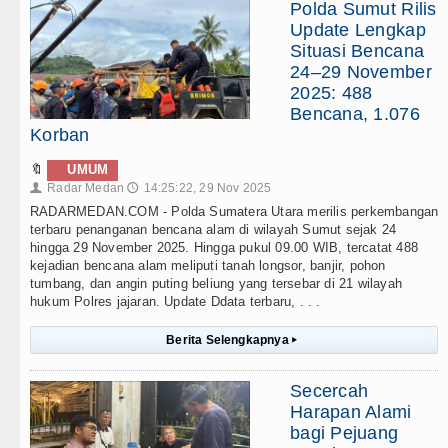
Polda Sumut Rilis
Update Lengkap
Situasi Bencana
24–29 November
2025: 488
Bencana, 1.076
Korban
🔖
UMUM
Radar Medan
14:25:22, 29 Nov 2025
👤
🕔
RADARMEDAN.COM - Polda Sumatera Utara merilis perkembangan
terbaru penanganan bencana alam di wilayah Sumut sejak 24
hingga 29 November 2025. Hingga pukul 09.00 WIB, tercatat 488
kejadian bencana alam meliputi tanah longsor, banjir, pohon
tumbang, dan angin puting beliung yang tersebar di 21 wilayah
hukum Polres jajaran. Update Ddata terbaru, . . .
Berita Selengkapnya
▸
Secercah
Harapan Alami
bagi Pejuang