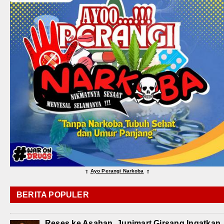
Ayo Perangi Narkoba
⇑
⇑
BERITA POPULER
Reses ke Asahan, Junimart Girsang Ingatkan