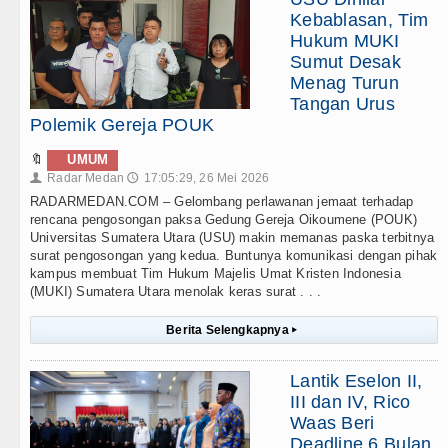
Kebablasan, Tim
Hukum MUKI
Sumut Desak
Menag Turun
Tangan Urus
Polemik Gereja POUK
🔖
UMUM
Radar Medan
17:05:29, 26 Mei 2026
👤
🕔
RADARMEDAN.COM – Gelombang perlawanan jemaat terhadap
rencana pengosongan paksa Gedung Gereja Oikoumene (POUK)
Universitas Sumatera Utara (USU) makin memanas paska terbitnya
surat pengosongan yang kedua. Buntunya komunikasi dengan pihak
kampus membuat Tim Hukum Majelis Umat Kristen Indonesia
(MUKI) Sumatera Utara menolak keras surat . . .
Berita Selengkapnya
▸
Lantik Eselon II,
III dan IV, Rico
Waas Beri
Deadline 6 Bulan