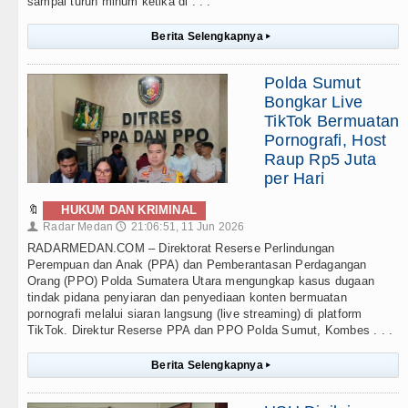
sampai turun minum ketika di . . .
Berita Selengkapnya
▸
Polda Sumut
Bongkar Live
TikTok Bermuatan
Pornografi, Host
Raup Rp5 Juta
per Hari
🔖
HUKUM DAN KRIMINAL
Radar Medan
21:06:51, 11 Jun 2026
👤
🕔
RADARMEDAN.COM – Direktorat Reserse Perlindungan
Perempuan dan Anak (PPA) dan Pemberantasan Perdagangan
Orang (PPO) Polda Sumatera Utara mengungkap kasus dugaan
tindak pidana penyiaran dan penyediaan konten bermuatan
pornografi melalui siaran langsung (live streaming) di platform
TikTok. Direktur Reserse PPA dan PPO Polda Sumut, Kombes . . .
Berita Selengkapnya
▸