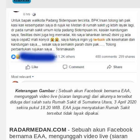
Teknologi
KESEHATAN
Gubsu Bobby Prioritaskan Infrast
Internasional
Duta Genre Harus Jadi Penggera
Wisata
Peringati Hari Anak 2026, TP PK
TIPS dan TRIK
Dugaan Penyimpangan Dana BOS 
+ Lainnya
Risiko Tertular HIV/AIDS Melal
Video
Bertekad Pulang Mantan PM Ban
Kesehatan
PSG vs Manchester United Laga 
Keterangan Gambar :
Sebuah akun Facebook bernama EAA,
Kuliner
Juventus vs Inter Milan Persaha
mengunggah video live (siaran langsung) dari akunnya tersebut
diduga dari salah satu Rumah Sakit di Sumatera Utara, 3 April 2020
sekira pukul 18.20 WIB. EAA juga menyatakan Rumah Sakit
Siraman Rohani
Real Madrid Tandang ke Ferencv
tersebut tidak layak dipakai.
Bupati Taput Sambut Kunjungan K
RADARMEDAN.COM
- Sebuah akun Facebook
bernama EAA, mengunggah video live (siaran
Gubsu Bobby Prioritaskan Infrast