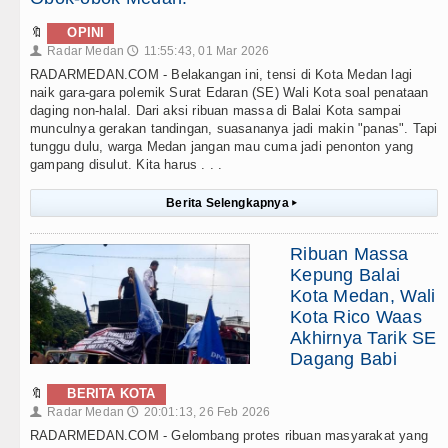
🔖
OPINI
Radar Medan
11:55:43, 01 Mar 2026
👤
🕔
RADARMEDAN.COM - Belakangan ini, tensi di Kota Medan lagi
naik gara-gara polemik Surat Edaran (SE) Wali Kota soal penataan
daging non-halal. Dari aksi ribuan massa di Balai Kota sampai
munculnya gerakan tandingan, suasananya jadi makin "panas". Tapi
tunggu dulu, warga Medan jangan mau cuma jadi penonton yang
gampang disulut. Kita harus . . .
Berita Selengkapnya
▸
Ribuan Massa
Kepung Balai
Kota Medan, Wali
Kota Rico Waas
Akhirnya Tarik SE
Dagang Babi
🔖
BERITA KOTA
Radar Medan
20:01:13, 26 Feb 2026
👤
🕔
RADARMEDAN.COM - Gelombang protes ribuan masyarakat yang