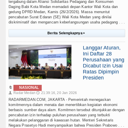
tergabung dalam Aliansi Solidaritas Pedagang dan Konsumen
Daging Babi Kota Medan memadati depan Kantor Wali Kota dan
gedung DPRD Medan, Kamis (26/2/2026). Massa menuntut
pencabutan Surat Edaran (SE) Wali Kota Medan yang dinilai
diskriminatif dan mengancam keberlangsungan usaha pedagang . . .
Berita Selengkapnya
▸
Langgar Aturan,
Ini Daftar 28
Perusahaan yang
Dicabut Izin Usai
Ratas Dipimpin
Presiden
🔖
NASIONAL
Radar Medan
21:39:16, 20 Jan 2026
👤
🕔
RADARMEDAN.COM, JAKARTA - Pemerintah menegaskan
komitmennya dalam menata dan menertibkan kegiatan ekonomi
berbasis sumber daya alam. Komitmen tersebut ditunjukkan dengan
pencabutan izin terhadap puluhan perusahaan yang terbukti
melakukan pelanggaran di kawasan hutan. Menteri Sekretaris
Negara Prasetyo Hadi menyampaikan bahwa Presiden Prabowo . . .