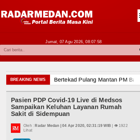
Siantar-Simalungun
Kabupaten Karo
Pakpak Bharat
Jumat, 07 Agu 2026,
08:08:00
Kabupaten Simalungun
Metropolitan
TNI POLRI
Bertekad Pulang Mantan PM Ban
BREAKING NEWS
Hukum dan Kriminal
PSG vs Manchester United Laga 
Pasien PDP Covid-19 Live di Medsos
Politik
Juventus vs Inter Milan Persaha
Sampaikan Keluhan Layanan Rumah
Sakit di Sidempuan
Hiburan
Real Madrid Tandang ke Ferencv
Oleh :
Radar Medan | 04 Apr 2020, 02:31:19 WIB
| 👁 1922
Olahraga
Lihat
Bupati Taput Sambut Kunjungan K