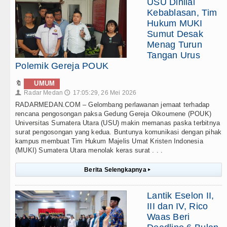
USU Dinilai
Kebablasan, Tim
Hukum MUKI
Sumut Desak
Menag Turun
Tangan Urus
Polemik Gereja POUK
🔖
UMUM
Radar Medan
17:05:29, 26 Mei 2026
👤
🕔
RADARMEDAN.COM – Gelombang perlawanan jemaat terhadap
rencana pengosongan paksa Gedung Gereja Oikoumene (POUK)
Universitas Sumatera Utara (USU) makin memanas paska terbitnya
surat pengosongan yang kedua. Buntunya komunikasi dengan pihak
kampus membuat Tim Hukum Majelis Umat Kristen Indonesia
(MUKI) Sumatera Utara menolak keras surat . . .
Berita Selengkapnya
▸
Lantik Eselon II,
III dan IV, Rico
Waas Beri