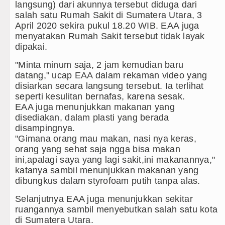
langsung) dari akunnya tersebut diduga dari
salah satu Rumah Sakit di Sumatera Utara, 3
Duta Genre Harus Jadi Penggera
April 2020 sekira pukul 18.20 WIB. EAA juga
menyatakan Rumah Sakit tersebut tidak layak
Peringati Hari Anak 2026, TP PK
dipakai.
Dugaan Penyimpangan Dana BOS 
"Minta minum saja, 2 jam kemudian baru
datang," ucap EAA dalam rekaman video yang
Risiko Tertular HIV/AIDS Melal
disiarkan secara langsung tersebut. Ia terlihat
seperti kesulitan bernafas, karena sesak.
Bertekad Pulang Mantan PM Ban
EAA juga menunjukkan makanan yang
disediakan, dalam plasti yang berada
PSG vs Manchester United Laga 
disampingnya.
"Gimana orang mau makan, nasi nya keras,
Juventus vs Inter Milan Persaha
orang yang sehat saja ngga bisa makan
ini,apalagi saya yang lagi sakit,ini makanannya,"
Real Madrid Tandang ke Ferencv
katanya sambil menunjukkan makanan yang
dibungkus dalam styrofoam putih tanpa alas.
Bupati Taput Sambut Kunjungan K
Selanjutnya EAA juga menunjukkan sekitar
Gubsu Bobby Prioritaskan Infrast
ruangannya sambil menyebutkan salah satu kota
di Sumatera Utara.