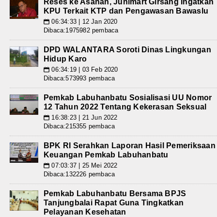
Reses ke Asahan, Junimart Girsang Ingatkan
KPU Terkait KTP dan Pengawasan Bawaslu
06:34:33 | 12 Jan 2020
📅
Dibaca:1975982 pembaca
DPD WALANTARA Soroti Dinas Lingkungan
Hidup Karo
06:34:19 | 03 Feb 2020
📅
Dibaca:573993 pembaca
Pemkab Labuhanbatu Sosialisasi UU Nomor
12 Tahun 2022 Tentang Kekerasan Seksual
16:38:23 | 21 Jun 2022
📅
Dibaca:215355 pembaca
BPK RI Serahkan Laporan Hasil Pemeriksaan
Keuangan Pemkab Labuhanbatu
07:03:37 | 25 Mei 2022
📅
Dibaca:132226 pembaca
Pemkab Labuhanbatu Bersama BPJS
Tanjungbalai Rapat Guna Tingkatkan
Pelayanan Kesehatan