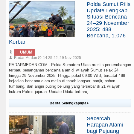
Polda Sumut Rilis
Update Lengkap
Situasi Bencana
24–29 November
2025: 488
Bencana, 1.076
Korban
🔖
UMUM
Radar Medan
14:25:22, 29 Nov 2025
👤
🕔
RADARMEDAN.COM - Polda Sumatera Utara merilis perkembangan
terbaru penanganan bencana alam di wilayah Sumut sejak 24
hingga 29 November 2025. Hingga pukul 09.00 WIB, tercatat 488
kejadian bencana alam meliputi tanah longsor, banjir, pohon
tumbang, dan angin puting beliung yang tersebar di 21 wilayah
hukum Polres jajaran. Update Ddata terbaru, . . .
Berita Selengkapnya
▸
Secercah
Harapan Alami
bagi Pejuang