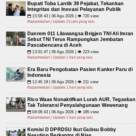
Bupati Toba Lantik 39 Pejabat, Tekankan
Integritas dan Inovasi Pelayanan Publik
15:58:43 | 06 Agu 2026 | 👁 720 view
📅
Radarmedan | Update 23 jam yang lalu
Danrem 011 Lilawangsa Brigjen TNI Ali Imran
Sebut TNI Terus Rampungkan Jembatan
Pascabencana di Aceh
13:01:47 | 06 Agu 2026 | 👁 223 view
📅
Radarmedan | Update 1 hari yang lalu
Era Baru Pengobatan Pasien Kanker Paru di
Indonesia
12:45:19 | 06 Agu 2026 | 👁 211 view
📅
Radarmedan | Update 1 hari yang lalu
Rico Waas Nonaktifkan Lurah AUR, Tegaskan
Tak Toleransi Penyalahgunaan Wewenang
08:08:43 | 06 Agu 2026 | 👁 185 view
📅
Radarmedan | Update 1 hari yang lalu
Komisi D DPRDSU Ikut Gubsu Bobby
Nasution Berkantor di Nias