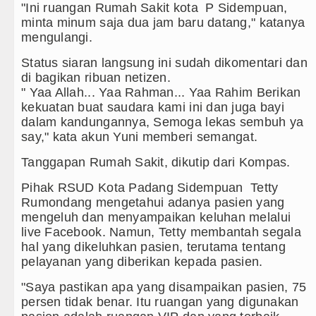
Duta Genre Harus Jadi Penggera
"Ini ruangan Rumah Sakit kota P Sidempuan,
minta minum saja dua jam baru datang," katanya
Peringati Hari Anak 2026, TP PK
mengulangi.
Dugaan Penyimpangan Dana BOS 
Status siaran langsung ini sudah dikomentari dan
di bagikan ribuan netizen.
Risiko Tertular HIV/AIDS Melal
" Yaa Allah... Yaa Rahman... Yaa Rahim Berikan
kekuatan buat saudara kami ini dan juga bayi
dalam kandungannya, Semoga lekas sembuh ya
say," kata akun Yuni memberi semangat.
Tanggapan Rumah Sakit, dikutip dari Kompas.
Pihak RSUD Kota Padang Sidempuan Tetty
Rumondang mengetahui adanya pasien yang
mengeluh dan menyampaikan keluhan melalui
live Facebook. Namun, Tetty membantah segala
hal yang dikeluhkan pasien, terutama tentang
pelayanan yang diberikan kepada pasien.
"Saya pastikan apa yang disampaikan pasien, 75
persen tidak benar. Itu ruangan yang digunakan