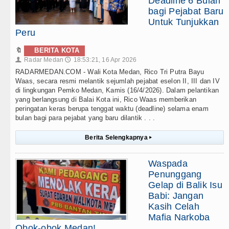
Deadline 6 Bulan
bagi Pejabat Baru
Untuk Tunjukkan
Peru
🔖
BERITA KOTA
Radar Medan
18:53:21, 16 Apr 2026
👤
🕔
RADARMEDAN.COM - Wali Kota Medan, Rico Tri Putra Bayu
Waas, secara resmi melantik sejumlah pejabat eselon II, III dan IV
di lingkungan Pemko Medan, Kamis (16/4/2026). Dalam pelantikan
yang berlangsung di Balai Kota ini, Rico Waas memberikan
peringatan keras berupa tenggat waktu (deadline) selama enam
bulan bagi para pejabat yang baru dilantik . . .
Berita Selengkapnya
▸
Waspada
Penunggang
Gelap di Balik Isu
Babi: Jangan
Kasih Celah
Mafia Narkoba
Obok-obok Medan!