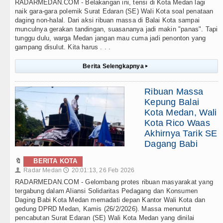
RADARMEDAN.COM - Belakangan ini, tensi di Kota Medan lagi
naik gara-gara polemik Surat Edaran (SE) Wali Kota soal penataan
daging non-halal. Dari aksi ribuan massa di Balai Kota sampai
munculnya gerakan tandingan, suasananya jadi makin "panas". Tapi
tunggu dulu, warga Medan jangan mau cuma jadi penonton yang
gampang disulut. Kita harus . . .
Berita Selengkapnya
▸
Ribuan Massa
Kepung Balai
Kota Medan, Wali
Kota Rico Waas
Akhirnya Tarik SE
Dagang Babi
🔖
BERITA KOTA
Radar Medan
20:01:13, 26 Feb 2026
👤
🕔
RADARMEDAN.COM - Gelombang protes ribuan masyarakat yang
tergabung dalam Aliansi Solidaritas Pedagang dan Konsumen
Daging Babi Kota Medan memadati depan Kantor Wali Kota dan
gedung DPRD Medan, Kamis (26/2/2026). Massa menuntut
pencabutan Surat Edaran (SE) Wali Kota Medan yang dinilai