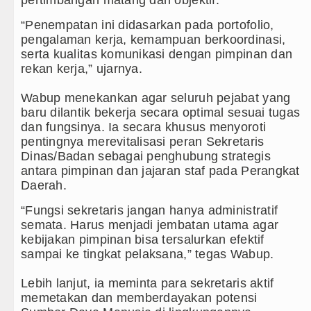
AC Milan Hanya Bermain Imbang dengan Inter Mil
“Penempatan ini didasarkan pada portofolio,
Bayern Munich vs Aston Villa Laga Persahabatan
pengalaman kerja, kemampuan berkoordinasi,
serta kualitas komunikasi dengan pimpinan dan
Komisi D DPRDSU Ikut Gubsu Bobby Nasution Ber
rekan kerja,” ujarnya.
LGB Minus T dan Q Sebagai Orientasi Seksual Han
‎Wabup menekankan agar seluruh pejabat yang
baru dilantik bekerja secara optimal sesuai tugas
Danrem 011 Lilawangsa Brigjen TNI Ali Imran S
dan fungsinya. Ia secara khusus menyoroti
Aceh
pentingnya merevitalisasi peran Sekretaris
Dinas/Badan sebagai penghubung strategis
antara pimpinan dan jajaran staf pada Perangkat
Daerah.
‎“Fungsi sekretaris jangan hanya administratif
semata. Harus menjadi jembatan utama agar
kebijakan pimpinan bisa tersalurkan efektif
sampai ke tingkat pelaksana,” tegas Wabup.
‎Lebih lanjut, ia meminta para sekretaris aktif
memetakan dan memberdayakan potensi