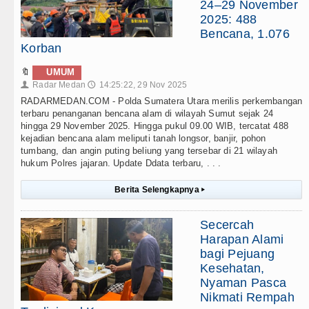
24–29 November
2025: 488
Bencana, 1.076
Korban
🔖
UMUM
Radar Medan
14:25:22, 29 Nov 2025
👤
🕔
RADARMEDAN.COM - Polda Sumatera Utara merilis perkembangan
terbaru penanganan bencana alam di wilayah Sumut sejak 24
hingga 29 November 2025. Hingga pukul 09.00 WIB, tercatat 488
kejadian bencana alam meliputi tanah longsor, banjir, pohon
tumbang, dan angin puting beliung yang tersebar di 21 wilayah
hukum Polres jajaran. Update Ddata terbaru, . . .
Berita Selengkapnya
▸
Secercah
Harapan Alami
bagi Pejuang
Kesehatan,
Nyaman Pasca
Nikmati Rempah