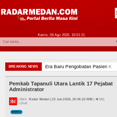
Siantar-Simalungun
Kabupaten Karo
Pakpak Bharat
Kamis, 06 Agu 2026,
10:01:22
Kabupaten Simalungun
Metropolitan
TNI POLRI
Era Baru Pengobatan Pasien Kanker Paru di Indo
BREAKING NEWS
Hukum dan Kriminal
Rico Waas Nonaktifkan Lurah AUR, Tegaskan Ta
Pemkab Tapanuli Utara Lantik 17 Pejabat
Politik
Sebut LSL Pengidap HIV/AIDS di Jawa Barat Seb
Administrator
Hiburan
Arsenal Dibungkam Real Betis pada Laga Persaha
Oleh :
Radar Medan | 15 Jun 2026, 20:36:22 WIB
| 👁 581
Lihat
Olahraga
Chelsea Tumbang Ditekuk Juventus pada Laga Pe
DAERAH