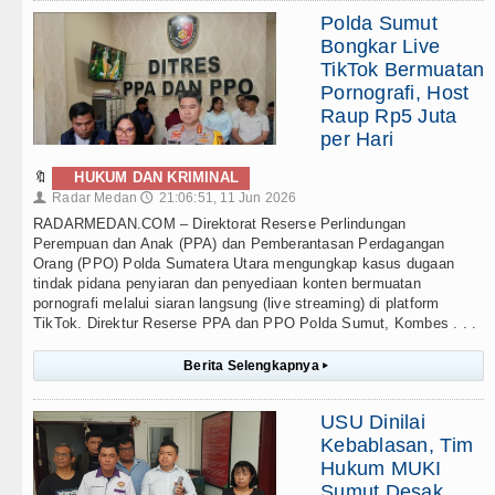
Polda Sumut
Bongkar Live
TikTok Bermuatan
Pornografi, Host
Raup Rp5 Juta
per Hari
🔖
HUKUM DAN KRIMINAL
Radar Medan
21:06:51, 11 Jun 2026
👤
🕔
RADARMEDAN.COM – Direktorat Reserse Perlindungan
Perempuan dan Anak (PPA) dan Pemberantasan Perdagangan
Orang (PPO) Polda Sumatera Utara mengungkap kasus dugaan
tindak pidana penyiaran dan penyediaan konten bermuatan
pornografi melalui siaran langsung (live streaming) di platform
TikTok. Direktur Reserse PPA dan PPO Polda Sumut, Kombes . . .
Berita Selengkapnya
▸
USU Dinilai
Kebablasan, Tim
Hukum MUKI
Sumut Desak