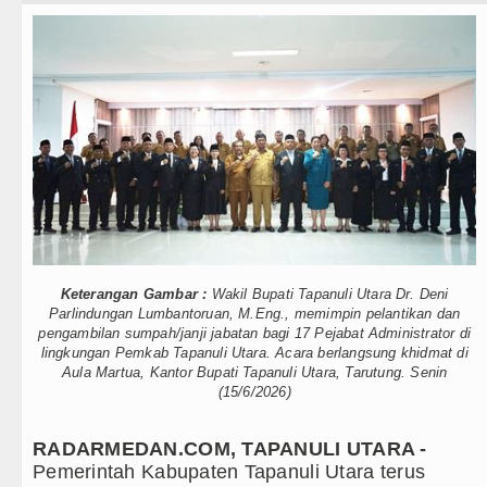
Teknologi
AC Milan Hanya Bermain Imbang dengan Inter Mil
Internasional
Bayern Munich vs Aston Villa Laga Persahabatan
Wisata
Komisi D DPRDSU Ikut Gubsu Bobby Nasution Ber
TIPS dan TRIK
LGB Minus T dan Q Sebagai Orientasi Seksual Han
+ Lainnya
Danrem 011 Lilawangsa Brigjen TNI Ali Imran S
Aceh
Video
Era Baru Pengobatan Pasien Kanker Paru di Indo
Kesehatan
Keterangan Gambar :
Wakil Bupati Tapanuli Utara Dr. Deni
Rico Waas Nonaktifkan Lurah AUR, Tegaskan Ta
Parlindungan Lumbantoruan, M.Eng., memimpin pelantikan dan
Kuliner
pengambilan sumpah/janji jabatan bagi 17 Pejabat Administrator di
lingkungan Pemkab Tapanuli Utara. Acara berlangsung khidmat di
Sebut LSL Pengidap HIV/AIDS di Jawa Barat Seb
Aula Martua, Kantor Bupati Tapanuli Utara, Tarutung. Senin
Siraman Rohani
(15/6/2026)
Arsenal Dibungkam Real Betis pada Laga Persaha
RADARMEDAN.COM, TAPANULI UTARA -
Chelsea Tumbang Ditekuk Juventus pada Laga Pe
Pemerintah Kabupaten Tapanuli Utara terus