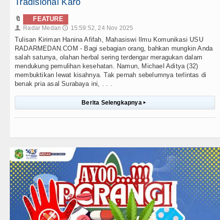
Tradisional Karo
🔖
FEATURE
Radar Medan
15:59:52, 24 Nov 2025
👤
🕔
Tulisan Kiriman Hanina Afifah, Mahasiswi Ilmu Komunikasi USU
RADARMEDAN.COM - Bagi sebagian orang, bahkan mungkin Anda
salah satunya, olahan herbal sering terdengar meragukan dalam
mendukung pemulihan kesehatan. Namun, Michael Aditya (32)
membuktikan lewat kisahnya. Tak pernah sebelumnya terlintas di
benak pria asal Surabaya ini, . . .
Berita Selengkapnya
▸