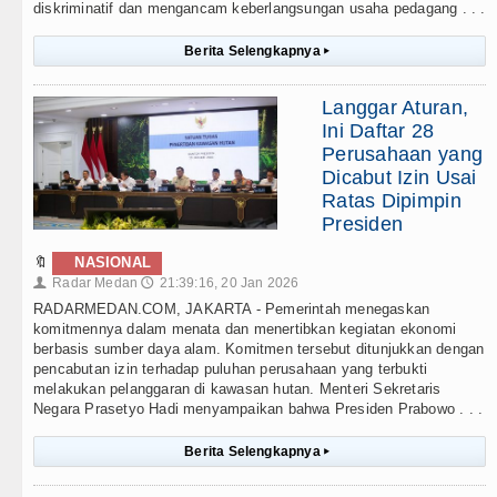
diskriminatif dan mengancam keberlangsungan usaha pedagang . . .
Berita Selengkapnya
▸
Langgar Aturan,
Ini Daftar 28
Perusahaan yang
Dicabut Izin Usai
Ratas Dipimpin
Presiden
🔖
NASIONAL
Radar Medan
21:39:16, 20 Jan 2026
👤
🕔
RADARMEDAN.COM, JAKARTA - Pemerintah menegaskan
komitmennya dalam menata dan menertibkan kegiatan ekonomi
berbasis sumber daya alam. Komitmen tersebut ditunjukkan dengan
pencabutan izin terhadap puluhan perusahaan yang terbukti
melakukan pelanggaran di kawasan hutan. Menteri Sekretaris
Negara Prasetyo Hadi menyampaikan bahwa Presiden Prabowo . . .
Berita Selengkapnya
▸