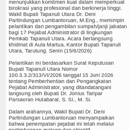
menunjukkan komitmen kuat dalam memperkuat
AC Milan Hanya Bermain Imbang dengan Inter Mil
birokrasi yang profesional dan berkinerja tinggi.
Wakil Bupati Tapanuli Utara Dr. Deni
Bayern Munich vs Aston Villa Laga Persahabatan
Parlindungan Lumbantoruan, M.Eng., memimpin
pelantikan dan pengambilan sumpah/janji jabatan
Komisi D DPRDSU Ikut Gubsu Bobby Nasution Ber
bagi 17 Pejabat Administrator di lingkungan
Pemkab Tapanuli Utara. Acara berlangsung
LGB Minus T dan Q Sebagai Orientasi Seksual Han
khidmat di Aula Martua, Kantor Bupati Tapanuli
Utara, Tarutung. Senin (15/6/2026)
Danrem 011 Lilawangsa Brigjen TNI Ali Imran S
Aceh
‎Pelantikan ini berdasarkan Surat Keputusan
Bupati Tapanuli Utara Nomor
Era Baru Pengobatan Pasien Kanker Paru di Indo
100.3.3.2/313/VI/2026 tanggal 15 Juni 2026
tentang Pemberhentian dan Pengangkatan
Rico Waas Nonaktifkan Lurah AUR, Tegaskan Ta
Pejabat Administrator, yang ditandatangani
langsung oleh Bupati Dr. Jonius Taripar
Sebut LSL Pengidap HIV/AIDS di Jawa Barat Seb
Parsaoran Hutabarat, S. Si., M. Si.
Arsenal Dibungkam Real Betis pada Laga Persaha
‎Dalam arahannya, Wakil Bupati Dr. Deni
Parlindungan Lumbantoruan menyampaikan
Chelsea Tumbang Ditekuk Juventus pada Laga Pe
bahwa penempatan pejabat ini telah melalui
pertimbangan matang dan objektif.