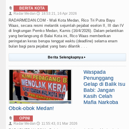
🔖
BERITA KOTA
Radar Medan
18:53:21, 16 Apr 2026
👤
🕔
RADARMEDAN.COM - Wali Kota Medan, Rico Tri Putra Bayu
Waas, secara resmi melantik sejumlah pejabat eselon II, III dan IV
di lingkungan Pemko Medan, Kamis (16/4/2026). Dalam pelantikan
yang berlangsung di Balai Kota ini, Rico Waas memberikan
peringatan keras berupa tenggat waktu (deadline) selama enam
bulan bagi para pejabat yang baru dilantik . . .
Berita Selengkapnya
▸
Waspada
Penunggang
Gelap di Balik Isu
Babi: Jangan
Kasih Celah
Mafia Narkoba
Obok-obok Medan!
🔖
OPINI
Radar Medan
11:55:43, 01 Mar 2026
👤
🕔