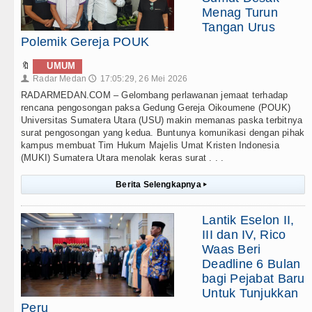
Menag Turun
Tangan Urus
Polemik Gereja POUK
🔖
UMUM
Radar Medan
17:05:29, 26 Mei 2026
👤
🕔
RADARMEDAN.COM – Gelombang perlawanan jemaat terhadap
rencana pengosongan paksa Gedung Gereja Oikoumene (POUK)
Universitas Sumatera Utara (USU) makin memanas paska terbitnya
surat pengosongan yang kedua. Buntunya komunikasi dengan pihak
kampus membuat Tim Hukum Majelis Umat Kristen Indonesia
(MUKI) Sumatera Utara menolak keras surat . . .
Berita Selengkapnya
▸
Lantik Eselon II,
III dan IV, Rico
Waas Beri
Deadline 6 Bulan
bagi Pejabat Baru
Untuk Tunjukkan
Peru