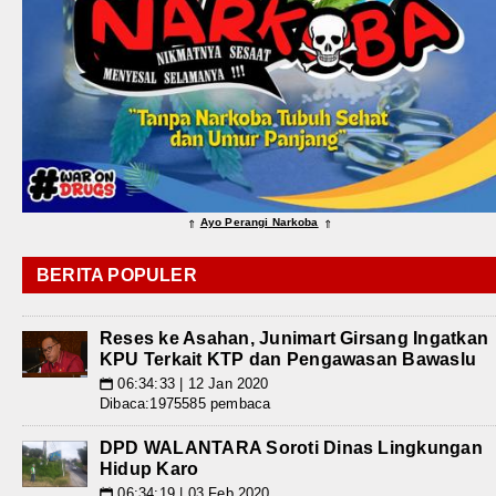
Ayo Perangi Narkoba
⇑
⇑
BERITA POPULER
Reses ke Asahan, Junimart Girsang Ingatkan
KPU Terkait KTP dan Pengawasan Bawaslu
06:34:33 | 12 Jan 2020
📅
Dibaca:1975585 pembaca
DPD WALANTARA Soroti Dinas Lingkungan
Hidup Karo
06:34:19 | 03 Feb 2020
📅