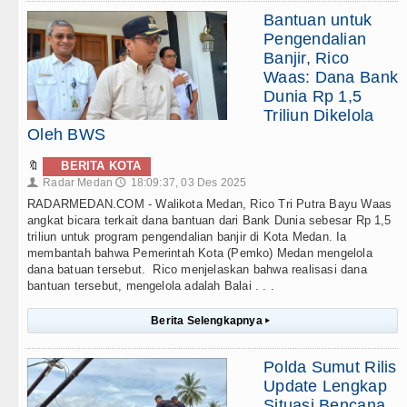
Bantuan untuk
Pengendalian
Banjir, Rico
Waas: Dana Bank
Dunia Rp 1,5
Triliun Dikelola
Oleh BWS
🔖
BERITA KOTA
Radar Medan
18:09:37, 03 Des 2025
👤
🕔
RADARMEDAN.COM - Walikota Medan, Rico Tri Putra Bayu Waas
angkat bicara terkait dana bantuan dari Bank Dunia sebesar Rp 1,5
triliun untuk program pengendalian banjir di Kota Medan. Ia
membantah bahwa Pemerintah Kota (Pemko) Medan mengelola
dana batuan tersebut. Rico menjelaskan bahwa realisasi dana
bantuan tersebut, mengelola adalah Balai . . .
Berita Selengkapnya
▸
Polda Sumut Rilis
Update Lengkap
Situasi Bencana