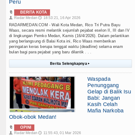
Peru
🔖
BERITA KOTA
Radar Medan
18:53:21, 16 Apr 2026
👤
🕔
RADARMEDAN.COM - Wali Kota Medan, Rico Tri Putra Bayu
Waas, secara resmi melantik sejumlah pejabat eselon II, III dan IV
di lingkungan Pemko Medan, Kamis (16/4/2026). Dalam pelantikan
yang berlangsung di Balai Kota ini, Rico Waas memberikan
peringatan keras berupa tenggat waktu (deadline) selama enam
bulan bagi para pejabat yang baru dilantik . . .
Berita Selengkapnya
▸
Waspada
Penunggang
Gelap di Balik Isu
Babi: Jangan
Kasih Celah
Mafia Narkoba
Obok-obok Medan!
🔖
OPINI
Radar Medan
11:55:43, 01 Mar 2026
👤
🕔