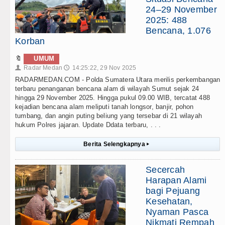
24–29 November
2025: 488
Bencana, 1.076
Korban
🔖
UMUM
Radar Medan
14:25:22, 29 Nov 2025
👤
🕔
RADARMEDAN.COM - Polda Sumatera Utara merilis perkembangan
terbaru penanganan bencana alam di wilayah Sumut sejak 24
hingga 29 November 2025. Hingga pukul 09.00 WIB, tercatat 488
kejadian bencana alam meliputi tanah longsor, banjir, pohon
tumbang, dan angin puting beliung yang tersebar di 21 wilayah
hukum Polres jajaran. Update Ddata terbaru, . . .
Berita Selengkapnya
▸
Secercah
Harapan Alami
bagi Pejuang
Kesehatan,
Nyaman Pasca
Nikmati Rempah