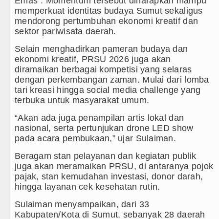
Emas”. Momentum tersebut diharapkan mampu
aerah 2026
memperkuat identitas budaya Sumut sekaligus
mendorong pertumbuhan ekonomi kreatif dan
h Teladan
sektor pariwisata daerah.
Gay Salah Kaprah dan Ngawur
Selain menghadirkan pameran budaya dan
ekonomi kreatif, PRSU 2026 juga akan
di Dublin 5 Agustus 2026
diramaikan berbagai kompetisi yang selaras
dengan perkembangan zaman. Mulai dari lomba
tari kreasi hingga social media challenge yang
terbuka untuk masyarakat umum.
“Akan ada juga penampilan artis lokal dan
nasional, serta pertunjukan drone LED show
pada acara pembukaan,” ujar Sulaiman.
Beragam stan pelayanan dan kegiatan publik
juga akan meramaikan PRSU, di antaranya pojok
pajak, stan kemudahan investasi, donor darah,
hingga layanan cek kesehatan rutin.
Sulaiman menyampaikan, dari 33
Kabupaten/Kota di Sumut, sebanyak 28 daerah