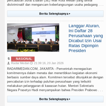
pencabutan Surat Edaran (SE) Wali Kota Medan yang dinilai
diskriminatif dan mengancam keberlangsungan usaha pedagang . . .
Berita Selengkapnya
▸
Langgar Aturan,
Ini Daftar 28
Perusahaan yang
Dicabut Izin Usai
Ratas Dipimpin
Presiden
🔖
NASIONAL
Radar Medan
21:39:16, 20 Jan 2026
👤
🕔
RADARMEDAN.COM, JAKARTA - Pemerintah menegaskan
komitmennya dalam menata dan menertibkan kegiatan ekonomi
berbasis sumber daya alam. Komitmen tersebut ditunjukkan dengan
pencabutan izin terhadap puluhan perusahaan yang terbukti
melakukan pelanggaran di kawasan hutan. Menteri Sekretaris
Negara Prasetyo Hadi menyampaikan bahwa Presiden Prabowo . . .
Berita Selengkapnya
▸