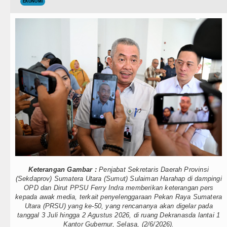
Teknologi
EKONOMI
gan, 213 Unit Ditargetkan Rampung
Internasional
aerah 2026
Wisata
h Teladan
TIPS dan TRIK
Gay Salah Kaprah dan Ngawur
+ Lainnya
di Dublin 5 Agustus 2026
Video
batan di Hong Kong
Kesehatan
rby Laga Persahabatan di Perth
Kuliner
stus 2026 di Hong Kong Pukul 19.00 WIB
Keterangan Gambar :
Penjabat Sekretaris Daerah Provinsi
Siraman Rohani
 di Nias
(Sekdaprov) Sumatera Utara (Sumut) Sulaiman Harahap di dampingi
OPD dan Dirut PPSU Ferry Indra memberikan keterangan pers
kepada awak media, terkait penyelenggaraan Pekan Raya Sumatera
an Batas Desa Wilayah Sumut
Utara (PRSU) yang ke-50, yang rencananya akan digelar pada
tanggal 3 Juli hingga 2 Agustus 2026, di ruang Dekranasda lantai 1
gan, 213 Unit Ditargetkan Rampung
Kantor Gubernur, Selasa, (2/6/2026).