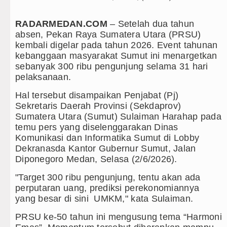
aerah 2026
RADARMEDAN.COM
– Setelah dua tahun
absen, Pekan Raya Sumatera Utara (PRSU)
h Teladan
kembali digelar pada tahun 2026. Event tahunan
kebanggaan masyarakat Sumut ini menargetkan
Gay Salah Kaprah dan Ngawur
sebanyak 300 ribu pengunjung selama 31 hari
pelaksanaan.
di Dublin 5 Agustus 2026
Hal tersebut disampaikan Penjabat (Pj)
batan di Hong Kong
Sekretaris Daerah Provinsi (Sekdaprov)
Sumatera Utara (Sumut) Sulaiman Harahap pada
rby Laga Persahabatan di Perth
temu pers yang diselenggarakan Dinas
Komunikasi dan Informatika Sumut di Lobby
stus 2026 di Hong Kong Pukul 19.00 WIB
Dekranasda Kantor Gubernur Sumut, Jalan
Diponegoro Medan, Selasa (2/6/2026).
 di Nias
"Target 300 ribu pengunjung, tentu akan ada
an Batas Desa Wilayah Sumut
perputaran uang, prediksi perekonomiannya
yang besar di sini UMKM," kata Sulaiman.
gan, 213 Unit Ditargetkan Rampung
PRSU ke-50 tahun ini mengusung tema “Harmoni