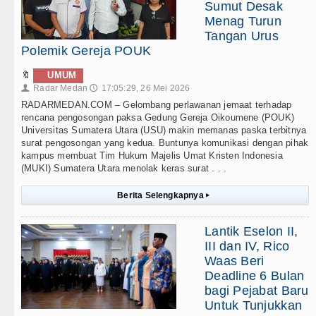
Sumut Desak
Menag Turun
Tangan Urus
Polemik Gereja POUK
🔖
UMUM
Radar Medan
17:05:29, 26 Mei 2026
👤
🕔
RADARMEDAN.COM – Gelombang perlawanan jemaat terhadap
rencana pengosongan paksa Gedung Gereja Oikoumene (POUK)
Universitas Sumatera Utara (USU) makin memanas paska terbitnya
surat pengosongan yang kedua. Buntunya komunikasi dengan pihak
kampus membuat Tim Hukum Majelis Umat Kristen Indonesia
(MUKI) Sumatera Utara menolak keras surat . . .
Berita Selengkapnya
▸
Lantik Eselon II,
III dan IV, Rico
Waas Beri
Deadline 6 Bulan
bagi Pejabat Baru
Untuk Tunjukkan