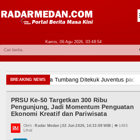
Siantar-Simalungun
Kabupaten Karo
Pakpak Bharat
Kamis, 06 Agu 2026,
03:48:56
Kabupaten Simalungun
Metropolitan
TNI POLRI
batan di Hong Kong
BREAKING NEWS
Hukum dan Kriminal
rby Laga Persahabatan di Perth
PRSU Ke-50 Targetkan 300 Ribu
Politik
stus 2026 di Hong Kong Pukul 19.00 WIB
Pengunjung, Jadi Momentum Penguatan
Ekonomi Kreatif dan Pariwisata
Hiburan
 di Nias
Oleh :
Radar Medan | 02 Jun 2026, 14:33:09 WIB
| 👁 1485
Olahraga
Lihat
an Batas Desa Wilayah Sumut