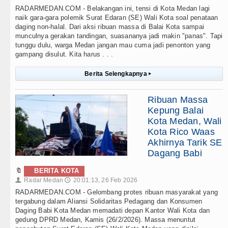
RADARMEDAN.COM - Belakangan ini, tensi di Kota Medan lagi
naik gara-gara polemik Surat Edaran (SE) Wali Kota soal penataan
daging non-halal. Dari aksi ribuan massa di Balai Kota sampai
munculnya gerakan tandingan, suasananya jadi makin "panas". Tapi
tunggu dulu, warga Medan jangan mau cuma jadi penonton yang
gampang disulut. Kita harus . . .
Berita Selengkapnya
▸
Ribuan Massa
Kepung Balai
Kota Medan, Wali
Kota Rico Waas
Akhirnya Tarik SE
Dagang Babi
🔖
BERITA KOTA
Radar Medan
20:01:13, 26 Feb 2026
👤
🕔
RADARMEDAN.COM - Gelombang protes ribuan masyarakat yang
tergabung dalam Aliansi Solidaritas Pedagang dan Konsumen
Daging Babi Kota Medan memadati depan Kantor Wali Kota dan
gedung DPRD Medan, Kamis (26/2/2026). Massa menuntut