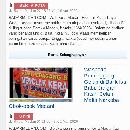
🔖
BERITA KOTA
Radar Medan
18:53:21, 16 Apr 2026
👤
🕔
RADARMEDAN.COM - Wali Kota Medan, Rico Tri Putra Bayu
Waas, secara resmi melantik sejumlah pejabat eselon II, III dan IV
di lingkungan Pemko Medan, Kamis (16/4/2026). Dalam pelantikan
yang berlangsung di Balai Kota ini, Rico Waas memberikan
peringatan keras berupa tenggat waktu (deadline) selama enam
bulan bagi para pejabat yang baru dilantik . . .
Berita Selengkapnya
▸
Waspada
Penunggang
Gelap di Balik Isu
Babi: Jangan
Kasih Celah
Mafia Narkoba
Obok-obok Medan!
🔖
OPINI
Radar Medan
11:55:43, 01 Mar 2026
👤
🕔
RADARMEDAN.COM - Belakangan ini, tensi di Kota Medan lagi