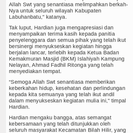
Duta Genre Harus Jadi Penggerak Remaja, Rico Waas
Allah Swt yang senantiasa melimpahkan berkah-
Nya untuk seluruh wilayah Kabupaten
Peringati Hari Anak 2026, TP PKK Sumut Ajak Orangt
Labuhanbatu," katanya.
Dugaan Penyimpangan Dana BOS TA 2025, Jurnalis 
Tak luput, Hardian juga mengapresiasi dan
menyampaikan terima kasih kepada panitia
Risiko Tertular HIV/AIDS Melalui Hubungan Seksua
penyelenggara dan semua pihak yang telah ikut
bersinergi menyukseskan kegiatan hingga
berjalan lancar, terlebih kepada Ketua Badan
Kemakmuran Masjid (BKM) Islahiyah Kampung
Nelayan, Ahmad Fadhil Ritonga yang telah
menyediakan tempat.
“Semoga Allah Swt senantiasa memberikan
keberkahan hidup, kesehatan dan perlindungan
kepada kita semuanya yang telah ikut andil
dalam menyukseskan kegiatan mulia ini," timpal
Hardian.
Hardian mengaku bangga, atas semangat
kebersamaan yang telah ditunjukkan oleh
seluruh masyarakat Kecamatan Bilah Hilir, yang