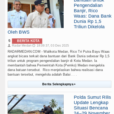
Bantuan untuk
Pengendalian
Banjir, Rico
Waas: Dana Bank
Dunia Rp 1,5
Triliun Dikelola
Oleh BWS
🔖
BERITA KOTA
Radar Medan
18:09:37, 03 Des 2025
👤
🕔
RADARMEDAN.COM - Walikota Medan, Rico Tri Putra Bayu Waas
angkat bicara terkait dana bantuan dari Bank Dunia sebesar Rp 1,5
triliun untuk program pengendalian banjir di Kota Medan. Ia
membantah bahwa Pemerintah Kota (Pemko) Medan mengelola
dana batuan tersebut. Rico menjelaskan bahwa realisasi dana
bantuan tersebut, mengelola adalah Balai . . .
Berita Selengkapnya
▸
Polda Sumut Rilis
Update Lengkap
Situasi Bencana
24–29 November