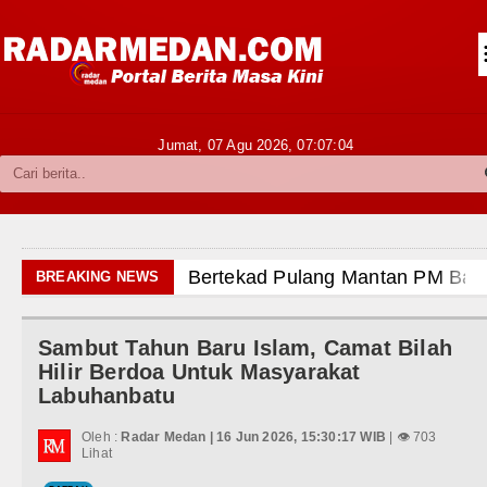
Siantar-Simalungun
Kabupaten Karo
Pakpak Bharat
Jumat, 07 Agu 2026,
07:07:05
Kabupaten Simalungun
Metropolitan
TNI POLRI
Bertekad Pulang Mantan PM Bangladesh Sheikh Ha
BREAKING NEWS
Hukum dan Kriminal
PSG vs Manchester United Laga Persahabatan di Sw
Sambut Tahun Baru Islam, Camat Bilah
Politik
Juventus vs Inter Milan Persahabatan di Optus Stad
Hilir Berdoa Untuk Masyarakat
Labuhanbatu
Hiburan
Real Madrid Tandang ke Ferencvaros Persahabatan M
Oleh :
Radar Medan | 16 Jun 2026, 15:30:17 WIB
| 👁 703
Olahraga
Lihat
Bupati Taput Sambut Kunjungan Kapolda Sumut Hadir