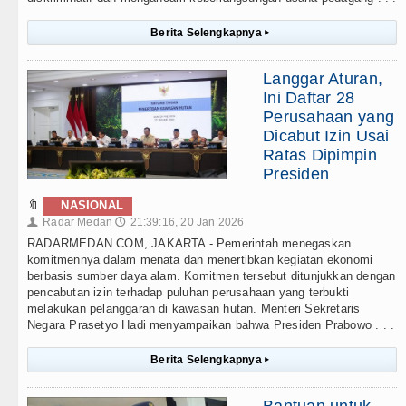
Berita Selengkapnya
▸
Langgar Aturan,
Ini Daftar 28
Perusahaan yang
Dicabut Izin Usai
Ratas Dipimpin
Presiden
🔖
NASIONAL
Radar Medan
21:39:16, 20 Jan 2026
👤
🕔
RADARMEDAN.COM, JAKARTA - Pemerintah menegaskan
komitmennya dalam menata dan menertibkan kegiatan ekonomi
berbasis sumber daya alam. Komitmen tersebut ditunjukkan dengan
pencabutan izin terhadap puluhan perusahaan yang terbukti
melakukan pelanggaran di kawasan hutan. Menteri Sekretaris
Negara Prasetyo Hadi menyampaikan bahwa Presiden Prabowo . . .
Berita Selengkapnya
▸