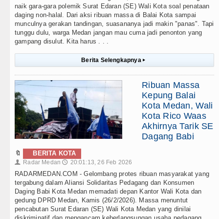
naik gara-gara polemik Surat Edaran (SE) Wali Kota soal penataan
daging non-halal. Dari aksi ribuan massa di Balai Kota sampai
munculnya gerakan tandingan, suasananya jadi makin "panas". Tapi
tunggu dulu, warga Medan jangan mau cuma jadi penonton yang
gampang disulut. Kita harus . . .
Berita Selengkapnya
▸
Ribuan Massa
Kepung Balai
Kota Medan, Wali
Kota Rico Waas
Akhirnya Tarik SE
Dagang Babi
🔖
BERITA KOTA
Radar Medan
20:01:13, 26 Feb 2026
👤
🕔
RADARMEDAN.COM - Gelombang protes ribuan masyarakat yang
tergabung dalam Aliansi Solidaritas Pedagang dan Konsumen
Daging Babi Kota Medan memadati depan Kantor Wali Kota dan
gedung DPRD Medan, Kamis (26/2/2026). Massa menuntut
pencabutan Surat Edaran (SE) Wali Kota Medan yang dinilai
diskriminatif dan mengancam keberlangsungan usaha pedagang . . .