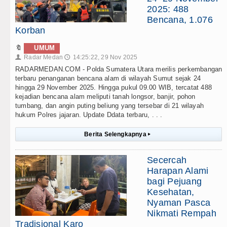
2025: 488
Bencana, 1.076
Korban
🔖
UMUM
Radar Medan
14:25:22, 29 Nov 2025
👤
🕔
RADARMEDAN.COM - Polda Sumatera Utara merilis perkembangan
terbaru penanganan bencana alam di wilayah Sumut sejak 24
hingga 29 November 2025. Hingga pukul 09.00 WIB, tercatat 488
kejadian bencana alam meliputi tanah longsor, banjir, pohon
tumbang, dan angin puting beliung yang tersebar di 21 wilayah
hukum Polres jajaran. Update Ddata terbaru, . . .
Berita Selengkapnya
▸
Secercah
Harapan Alami
bagi Pejuang
Kesehatan,
Nyaman Pasca
Nikmati Rempah
Tradisional Karo