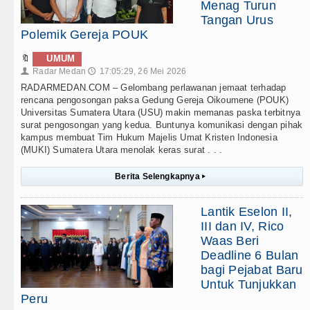
Menag Turun
Tangan Urus
Polemik Gereja POUK
🔖
UMUM
Radar Medan
17:05:29, 26 Mei 2026
👤
🕔
RADARMEDAN.COM – Gelombang perlawanan jemaat terhadap
rencana pengosongan paksa Gedung Gereja Oikoumene (POUK)
Universitas Sumatera Utara (USU) makin memanas paska terbitnya
surat pengosongan yang kedua. Buntunya komunikasi dengan pihak
kampus membuat Tim Hukum Majelis Umat Kristen Indonesia
(MUKI) Sumatera Utara menolak keras surat . . .
Berita Selengkapnya
▸
Lantik Eselon II,
III dan IV, Rico
Waas Beri
Deadline 6 Bulan
bagi Pejabat Baru
Untuk Tunjukkan
Peru