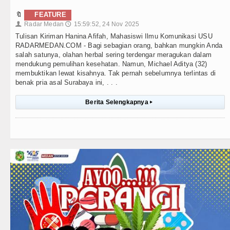
🔖
FEATURE
Radar Medan
15:59:52, 24 Nov 2025
👤
🕔
Tulisan Kiriman Hanina Afifah, Mahasiswi Ilmu Komunikasi USU
RADARMEDAN.COM - Bagi sebagian orang, bahkan mungkin Anda
salah satunya, olahan herbal sering terdengar meragukan dalam
mendukung pemulihan kesehatan. Namun, Michael Aditya (32)
membuktikan lewat kisahnya. Tak pernah sebelumnya terlintas di
benak pria asal Surabaya ini, . . .
Berita Selengkapnya
▸