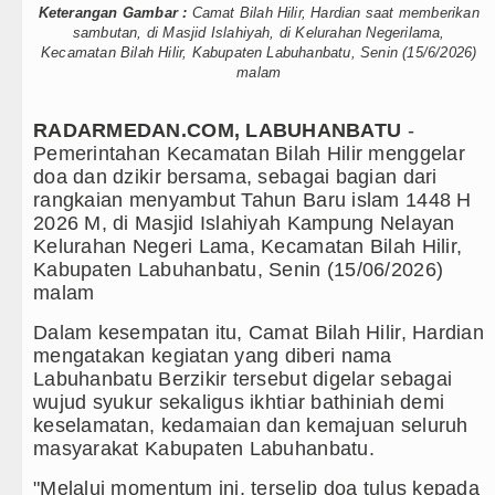
Keterangan Gambar :
Camat Bilah Hilir, Hardian saat memberikan
Duta Genre Harus Jadi Penggerak Remaja, Rico Waas
sambutan, di Masjid Islahiyah, di Kelurahan Negerilama,
Kecamatan Bilah Hilir, Kabupaten Labuhanbatu, Senin (15/6/2026)
malam
Peringati Hari Anak 2026, TP PKK Sumut Ajak Orangt
Dugaan Penyimpangan Dana BOS TA 2025, Jurnalis 
RADARMEDAN.COM, LABUHANBATU
-
Pemerintahan Kecamatan Bilah Hilir menggelar
Risiko Tertular HIV/AIDS Melalui Hubungan Seksua
doa dan dzikir bersama, sebagai bagian dari
rangkaian menyambut Tahun Baru islam 1448 H
Bertekad Pulang Mantan PM Bangladesh Sheikh Ha
2026 M, di Masjid Islahiyah Kampung Nelayan
Kelurahan Negeri Lama, Kecamatan Bilah Hilir,
PSG vs Manchester United Laga Persahabatan di Sw
Kabupaten Labuhanbatu, Senin (15/06/2026)
malam
Juventus vs Inter Milan Persahabatan di Optus Stad
Dalam kesempatan itu, Camat Bilah Hilir, Hardian
mengatakan kegiatan yang diberi nama
Real Madrid Tandang ke Ferencvaros Persahabatan M
Labuhanbatu Berzikir tersebut digelar sebagai
wujud syukur sekaligus ikhtiar bathiniah demi
Bupati Taput Sambut Kunjungan Kapolda Sumut Hadir
keselamatan, kedamaian dan kemajuan seluruh
masyarakat Kabupaten Labuhanbatu.
Gubsu Bobby Prioritaskan Infrastruktur Nias Utara, 
"Melalui momentum ini, terselip doa tulus kepada