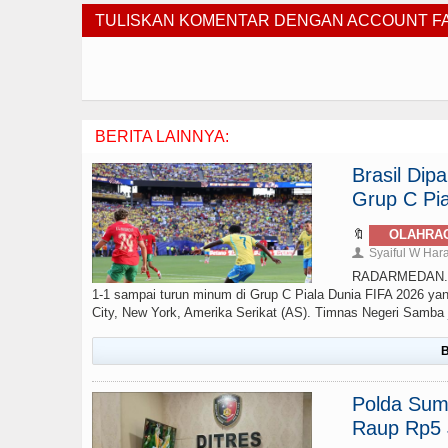
TULISKAN KOMENTAR DENGAN ACCOUNT 
BERITA LAINNYA:
Brasil Di
Grup C Pia
🔖
OLAHRA
Syaiful W Har
👤
RADARMEDAN.com 
1-1 sampai turun minum di Grup C Piala Dunia FIFA 2026 yan
City, New York, Amerika Serikat (AS). Timnas Negeri Samba ju
B
Polda Sumu
Raup Rp5 J