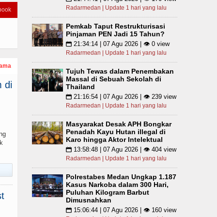
Radarmedan | Update 1 hari yang lalu
book
Pemkab Taput Restrukturisasi
Pinjaman PEN Jadi 15 Tahun?
21:34:14 | 07 Agu 2026 | 👁 0 view
📅
Radarmedan | Update 1 hari yang lalu
tama
Tujuh Tewas dalam Penembakan
Massal di Sebuah Sekolah di
 di
Thailand
21:16:54 | 07 Agu 2026 | 👁 239 view
📅
Radarmedan | Update 1 hari yang lalu
Masyarakat Desak APH Bongkar
Penadah Kayu Hutan illegal di
ng
Karo hingga Aktor Intelektual
k
13:58:48 | 07 Agu 2026 | 👁 404 view
📅
Radarmedan | Update 1 hari yang lalu
Polrestabes Medan Ungkap 1.187
Kasus Narkoba dalam 300 Hari,
Puluhan Kilogram Barbut
t
Dimusnahkan
15:06:44 | 07 Agu 2026 | 👁 160 view
📅