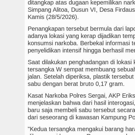
ditangkap atas dugaan kepemilikan narko
Simpang Alitoa, Dusun VI, Desa Firda
Kamis (28/5/2026).
Penangkapan tersebut bermula dari lapo
adanya lokasi yang kerap dijadikan temp
konsumsi narkoba. Berbekal informasi t
penyelidikan intensif hingga berhasil me
Saat dilakukan penghadangan di lokasi 
tersangka W sempat membuang sebuah p
jalan. Setelah diperiksa, plastik tersebut
sabu dengan berat bruto 0,17 gram.
Kasat Narkoba Polres Sergai, AKP Eriks
menjelaskan bahwa dari hasil interogas
baru saja membeli sabu tersebut seca
dari seseorang di kawasan Kampung Po
"Kedua tersangka mengakui barang hara