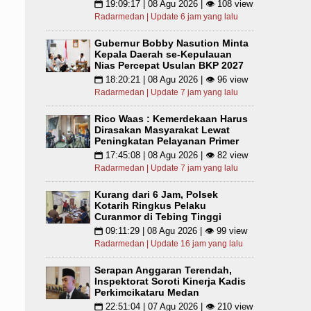
19:09:17 | 08 Agu 2026 | 👁 108 view
📅
Radarmedan | Update 6 jam yang lalu
Gubernur Bobby Nasution Minta
Kepala Daerah se-Kepulauan
Nias Percepat Usulan BKP 2027
18:20:21 | 08 Agu 2026 | 👁 96 view
📅
Radarmedan | Update 7 jam yang lalu
Rico Waas : Kemerdekaan Harus
Dirasakan Masyarakat Lewat
Peningkatan Pelayanan Primer
17:45:08 | 08 Agu 2026 | 👁 82 view
📅
Radarmedan | Update 7 jam yang lalu
Kurang dari 6 Jam, Polsek
Kotarih Ringkus Pelaku
Curanmor di Tebing Tinggi
09:11:29 | 08 Agu 2026 | 👁 99 view
📅
Radarmedan | Update 16 jam yang lalu
Serapan Anggaran Terendah,
Inspektorat Soroti Kinerja Kadis
Perkimcikataru Medan
22:51:04 | 07 Agu 2026 | 👁 210 view
📅