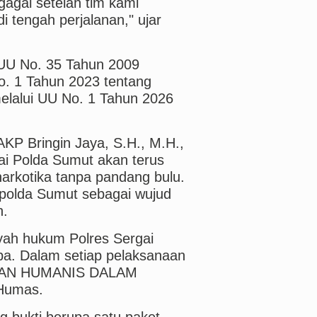
agal setelah tim kami
 tengah perjalanan," ujar
UU No. 35 Tahun 2009
o. 1 Tahun 2023 tentang
lalui UU No. 1 Tahun 2026
AKP Bringin Jaya, S.H., M.H.,
ai Polda Sumut akan terus
rkotika tanpa pandang bulu.
apolda Sumut sebagai wujud
h.
yah hukum Polres Sergai
ba. Dalam setiap pelaksanaan
 DAN HUMANIS DALAM
 Humas.
g bukti berupa satu paket