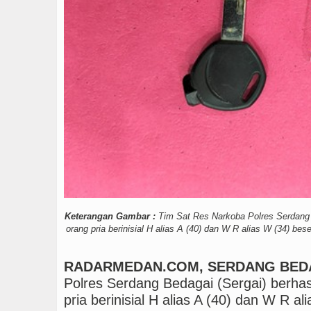
Rico Waas : Kemerdeka
Keterangan Gambar :
Tim Sat Res Narkoba Polres Serdang 
orang pria berinisial H alias A (40) dan W R alias W (34) bes
RADARMEDAN.COM, SERDANG BED
Polres Serdang Bedagai (Sergai) berh
pria berinisial H alias A (40) dan W R a