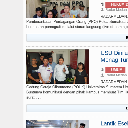
🔖
HUKUM D
Radar Medan
👤
RADARMEDAN.COM
Pemberantasan Perdagangan Orang (PPO) Polda Sumatera Ut
bermuatan pornografi melalui siaran langsung (live streamin
B
USU Dinil
Menag Tur
🔖
UMUM
Radar Medan
👤
RADARMEDAN.CO
Gedung Gereja Oikoumene (POUK) Universitas Sumatera Uta
Buntunya komunikasi dengan pihak kampus membuat Tim Huk
surat . . .
B
Lantik Ese