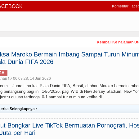
FACEBOOK
Komentar Face
Kembali Ke halaman U
paksa Maroko Bermain Imbang Sampai Turun Minum
la Dunia FIFA 2026
GA
ahap
06:09:28, 14 Jun 2026
🕔
– Juara lima kali Piala Dunia FIFA, Brasil, ditahan Maroko bermain imba
g berlangsung pagi ini, 14/6/2026, pagi WIB di New Jersey Stadium, New Yor
stru duluan tertinggal 0-1 sampai turun minum ketika di . . .
erita Selengkapnya
▸
t Bongkar Live TikTok Bermuatan Pornografi, Hos
uta per Hari