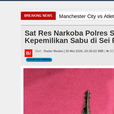
Manchester City vs Atl
BREAKING NEWS
Kapolda Sumut Rombak P
Sat Res Narkoba Polres S
Kepemilikan Sabu di Se
Gubernur Bobby Nasuti
Liverpool vs Monaco La
Oleh :
Radar Medan | 30 Mei 2026, 20:36:02 WIB
| 👁 50
HUKUM DAN KRIMINAL
Gubernur Bobby Nasutio
Ketua GRIB Jaya Labuha
Kurang dari 6 Jam, Pols
Serapan Anggaran Teren
Wabup Deli Serdang Lan