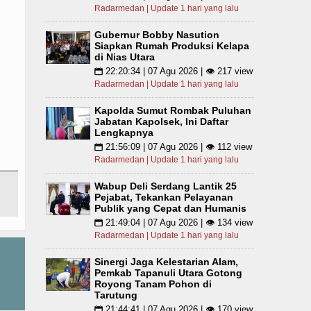
Radarmedan | Update 1 hari yang lalu
Gubernur Bobby Nasution
Siapkan Rumah Produksi Kelapa
di Nias Utara
22:20:34 | 07 Agu 2026 | 👁 217 view
📅
Radarmedan | Update 1 hari yang lalu
Kapolda Sumut Rombak Puluhan
Jabatan Kapolsek, Ini Daftar
Lengkapnya
21:56:09 | 07 Agu 2026 | 👁 112 view
📅
Radarmedan | Update 1 hari yang lalu
Wabup Deli Serdang Lantik 25
Pejabat, Tekankan Pelayanan
Publik yang Cepat dan Humanis
21:49:04 | 07 Agu 2026 | 👁 134 view
📅
Radarmedan | Update 1 hari yang lalu
Sinergi Jaga Kelestarian Alam,
Pemkab Tapanuli Utara Gotong
Royong Tanam Pohon di
Tarutung
21:44:41 | 07 Agu 2026 | 👁 170 view
📅