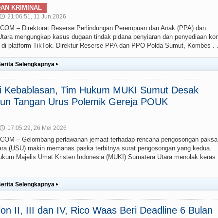
AN KRIMINAL
21:06:51, 11 Jun 2026
🕔
 – Direktorat Reserse Perlindungan Perempuan dan Anak (PPA) dan
ara mengungkap kasus dugaan tindak pidana penyiaran dan penyediaan ko
g) di platform TikTok. Direktur Reserse PPA dan PPO Polda Sumut, Kombes . .
erita Selengkapnya
▸
ai Kebablasan, Tim Hukum MUKI Sumut Desak
un Tangan Urus Polemik Gereja POUK
17:05:29, 26 Mei 2026
🕔
M – Gelombang perlawanan jemaat terhadap rencana pengosongan paksa
ra (USU) makin memanas paska terbitnya surat pengosongan yang kedua.
um Majelis Umat Kristen Indonesia (MUKI) Sumatera Utara menolak keras
erita Selengkapnya
▸
lon II, III dan IV, Rico Waas Beri Deadline 6 Bulan