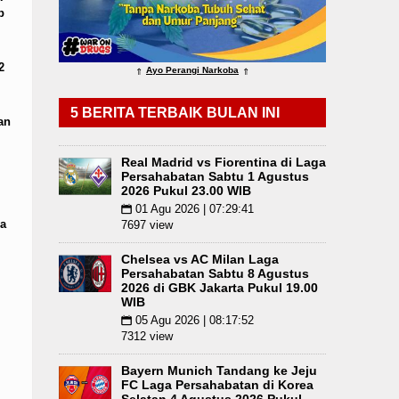
p
n Pelayanan Primer
Kurang dari 6 Jam, Polsek 
2
Ayo Perangi Narkoba
⇑
⇑
5 BERITA TERBAIK BULAN INI
an
Real Madrid vs Fiorentina di Laga
Persahabatan Sabtu 1 Agustus
2026 Pukul 23.00 WIB
01 Agu 2026 | 07:29:41
📅
a
7697 view
Chelsea vs AC Milan Laga
Persahabatan Sabtu 8 Agustus
2026 di GBK Jakarta Pukul 19.00
WIB
05 Agu 2026 | 08:17:52
📅
7312 view
Bayern Munich Tandang ke Jeju
FC Laga Persahabatan di Korea