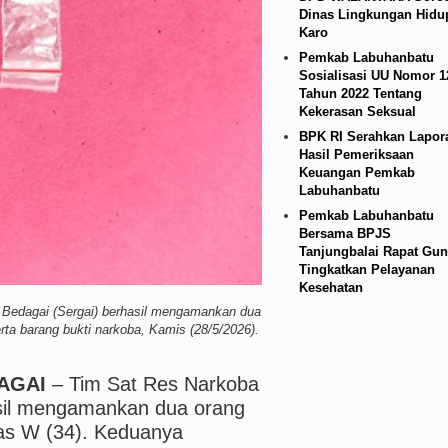
Dinas Lingkungan Hidu
an Harus Dirasakan Masyarakat Lewat Peningkata
Karo
Pemkab Labuhanbatu
Sosialisasi UU Nomor 1
Tahun 2022 Tentang
Kekerasan Seksual
BPK RI Serahkan Lapor
Hasil Pemeriksaan
Keuangan Pemkab
Labuhanbatu
Pemkab Labuhanbatu
Bersama BPJS
Tanjungbalai Rapat Gun
Tingkatkan Pelayanan
Kesehatan
Bedagai (Sergai) berhasil mengamankan dua
erta barang bukti narkoba, Kamis (28/5/2026).
AGAI
– Tim Sat Res Narkoba
asil mengamankan dua orang
lias W (34). Keduanya