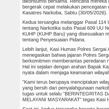
dikonsumsi bersama. Rencana mereka g
bergerak cepat melakukan pencegatan di
Kasatres Narkoba, Sabtu (30/05/2026).
Kedua tersangka melanggar Pasal 114 
tentang Narkotika subs Pasal 609 UU N
KUHP (KUHP Baru) yang disesuaikan me
tentang Penyesuaian Pidana.
Lebih lanjut, Kasi Humas Polres Sergai 
menegaskan bahwa jajaran Polres Serg
berkomitmen memberantas peredaran na
Hal ini sejalan dengan arahan Bapak K
nyata dalam menjaga keamanan wilaya
"Kami terus berupaya menciptakan wila
yang bersih dari penyalahgunaan narko
tugas untuk selalu "BERINTEGRITAS
MELAYANI MASYARAKAT" tegas Kasi
Saat ini, kedua tersangka beserta baran