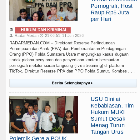
Pornografi, Host
Raup Rp5 Juta
per Hari
🔖
HUKUM DAN KRIMINAL
Radar Medan
21:06:51, 11 Jun 2026
👤
🕔
RADARMEDAN.COM – Direktorat Reserse Perlindungan
Perempuan dan Anak (PPA) dan Pemberantasan Perdagangan
Orang (PPO) Polda Sumatera Utara mengungkap kasus dugaan
tindak pidana penyiaran dan penyediaan konten bermuatan
pornografi melalui siaran langsung (live streaming) di platform
TikTok. Direktur Reserse PPA dan PPO Polda Sumut, Kombes . . .
Berita Selengkapnya
▸
USU Dinilai
Kebablasan, Tim
Hukum MUKI
Sumut Desak
Menag Turun
Tangan Urus
Polemik Gereja POUK