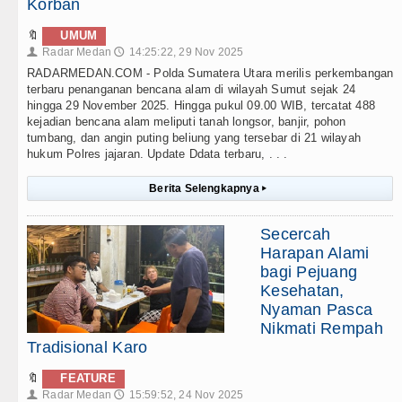
Korban
🔖
UMUM
Radar Medan
14:25:22, 29 Nov 2025
👤
🕔
RADARMEDAN.COM - Polda Sumatera Utara merilis perkembangan
terbaru penanganan bencana alam di wilayah Sumut sejak 24
hingga 29 November 2025. Hingga pukul 09.00 WIB, tercatat 488
kejadian bencana alam meliputi tanah longsor, banjir, pohon
tumbang, dan angin puting beliung yang tersebar di 21 wilayah
hukum Polres jajaran. Update Ddata terbaru, . . .
Berita Selengkapnya
▸
Secercah
Harapan Alami
bagi Pejuang
Kesehatan,
Nyaman Pasca
Nikmati Rempah
Tradisional Karo
🔖
FEATURE
Radar Medan
15:59:52, 24 Nov 2025
👤
🕔