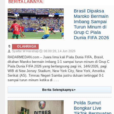
BERITA LAINNYA:
Brasil Dipaksa
Maroko Bermain
Imbang Sampai
Turun Minum di
Grup C Piala
Dunia FIFA 2026
🔖
OLAHRAGA
Syaiful W Harahap
06:09:28, 14 Jun 2026
👤
🕔
RADARMEDAN.com – Juara lima kali Piala Dunia FIFA, Brasil,
ditahan Maroko bermain imbang 1-1 sampai turun minum di Grup C
Piala Dunia FIFA 2026 yang berlangsung pagi ini, 14/6/2026, pagi
WIB di New Jersey Stadium, New York City, New York, Amerika
Serikat (AS). Timnas Negeri Samba justru duluan tertinggal 0-1
sampai turun minum ketika di . . .
Berita Selengkapnya
▸
Polda Sumut
Bongkar Live
TikTok Bermuatan