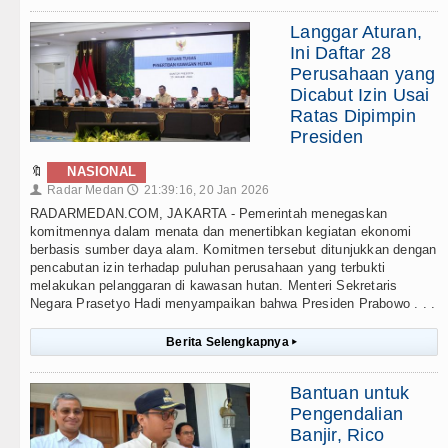
Langgar Aturan,
Ini Daftar 28
Perusahaan yang
Dicabut Izin Usai
Ratas Dipimpin
Presiden
🔖
NASIONAL
Radar Medan
21:39:16, 20 Jan 2026
👤
🕔
RADARMEDAN.COM, JAKARTA - Pemerintah menegaskan
komitmennya dalam menata dan menertibkan kegiatan ekonomi
berbasis sumber daya alam. Komitmen tersebut ditunjukkan dengan
pencabutan izin terhadap puluhan perusahaan yang terbukti
melakukan pelanggaran di kawasan hutan. Menteri Sekretaris
Negara Prasetyo Hadi menyampaikan bahwa Presiden Prabowo . . .
Berita Selengkapnya
▸
Bantuan untuk
Pengendalian
Banjir, Rico