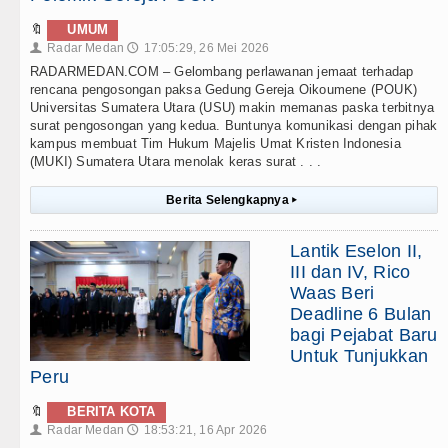
🔖
UMUM
Radar Medan
17:05:29, 26 Mei 2026
👤
🕔
RADARMEDAN.COM – Gelombang perlawanan jemaat terhadap
rencana pengosongan paksa Gedung Gereja Oikoumene (POUK)
Universitas Sumatera Utara (USU) makin memanas paska terbitnya
surat pengosongan yang kedua. Buntunya komunikasi dengan pihak
kampus membuat Tim Hukum Majelis Umat Kristen Indonesia
(MUKI) Sumatera Utara menolak keras surat . . .
Berita Selengkapnya
▸
Lantik Eselon II,
III dan IV, Rico
Waas Beri
Deadline 6 Bulan
bagi Pejabat Baru
Untuk Tunjukkan
Peru
🔖
BERITA KOTA
Radar Medan
18:53:21, 16 Apr 2026
👤
🕔