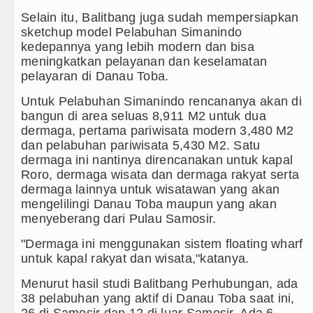
asution Minta Kepala Daerah se-Kepulauan Nias Per
Selain itu, Balitbang juga sudah mempersiapkan
rdekaan Harus Dirasakan Masyarakat Lewat Peningka
sketchup model Pelabuhan Simanindo
kedepannya yang lebih modern dan bisa
emandian Air Panas Doulu Diblokir Warga
meningkatkan pelayanan dan keselamatan
pelayaran di Danau Toba.
h Menggetarkan Gedung Kesenian Jakarta
Untuk Pelabuhan Simanindo rencananya akan di
bangun di area seluas 8,911 M2 untuk dua
dermaga, pertama pariwisata modern 3,480 M2
dan pelabuhan pariwisata 5,430 M2. Satu
dermaga ini nantinya direncanakan untuk kapal
Roro, dermaga wisata dan dermaga rakyat serta
dermaga lainnya untuk wisatawan yang akan
mengelilingi Danau Toba maupun yang akan
menyeberang dari Pulau Samosir.
"Dermaga ini menggunakan sistem floating wharf
untuk kapal rakyat dan wisata,"katanya.
Menurut hasil studi Balitbang Perhubungan, ada
38 pelabuhan yang aktif di Danau Toba saat ini,