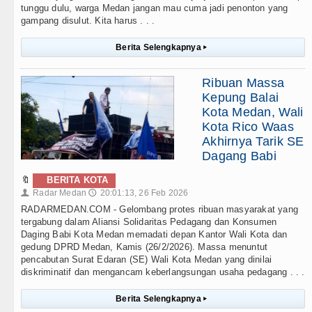
tunggu dulu, warga Medan jangan mau cuma jadi penonton yang
gampang disulut. Kita harus . . .
Berita Selengkapnya
▸
Ribuan Massa
Kepung Balai
Kota Medan, Wali
Kota Rico Waas
Akhirnya Tarik SE
Dagang Babi
🔖
BERITA KOTA
Radar Medan
20:01:13, 26 Feb 2026
👤
🕔
RADARMEDAN.COM - Gelombang protes ribuan masyarakat yang
tergabung dalam Aliansi Solidaritas Pedagang dan Konsumen
Daging Babi Kota Medan memadati depan Kantor Wali Kota dan
gedung DPRD Medan, Kamis (26/2/2026). Massa menuntut
pencabutan Surat Edaran (SE) Wali Kota Medan yang dinilai
diskriminatif dan mengancam keberlangsungan usaha pedagang . . .
Berita Selengkapnya
▸