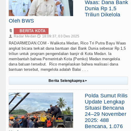
Waas: Dana Bank
Dunia Rp 1,5
Triliun Dikelola
Oleh BWS
🔖
BERITA KOTA
Radar Medan
18:09:37, 03 Des 2025
👤
🕔
RADARMEDAN.COM - Walikota Medan, Rico Tri Putra Bayu Waas
angkat bicara terkait dana bantuan dari Bank Dunia sebesar Rp 1,5
triliun untuk program pengendalian banjir di Kota Medan. Ia
membantah bahwa Pemerintah Kota (Pemko) Medan mengelola
dana batuan tersebut. Rico menjelaskan bahwa realisasi dana
bantuan tersebut, mengelola adalah Balai . . .
Berita Selengkapnya
▸
Polda Sumut Rilis
Update Lengkap
Situasi Bencana
24–29 November
2025: 488
Bencana, 1.076