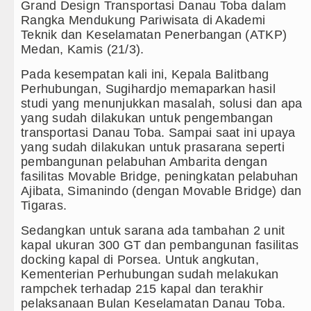
Grand Design Transportasi Danau Toba dalam
Rangka Mendukung Pariwisata di Akademi
asution Minta Kepala Daerah se-Kepulauan Nias Per
Teknik dan Keselamatan Penerbangan (ATKP)
Medan, Kamis (21/3).
rdekaan Harus Dirasakan Masyarakat Lewat Peningka
Pada kesempatan kali ini, Kepala Balitbang
emandian Air Panas Doulu Diblokir Warga
Perhubungan, Sugihardjo memaparkan hasil
studi yang menunjukkan masalah, solusi dan apa
h Menggetarkan Gedung Kesenian Jakarta
yang sudah dilakukan untuk pengembangan
transportasi Danau Toba. Sampai saat ini upaya
gkus 3 Tersangka Pungli di Jalan Masuk Pemandian A
yang sudah dilakukan untuk prasarana seperti
pembangunan pelabuhan Ambarita dengan
bsen di Grand Slam Tenis US Open 2026 untuk Lanju
fasilitas Movable Bridge, peningkatan pelabuhan
Ajibata, Simanindo (dengan Movable Bridge) dan
an Inter Milan di Laga Persahabatan di Perth
Tigaras.
chester United Main Imbang Laga Persahabatan di Sw
Sedangkan untuk sarana ada tambahan 2 unit
kapal ukuran 300 GT dan pembangunan fasilitas
 Milan di Laga Persahabatan di GBK Jakarta
docking kapal di Porsea. Untuk angkutan,
Kementerian Perhubungan sudah melakukan
Labuhanbatu Gelar Turnamen Catur Antar Wartawan, A
rampchek terhadap 215 kapal dan terakhir
pelaksanaan Bulan Keselamatan Danau Toba.