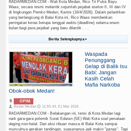
RADARMEDAN.COM - Wali Kota Medan, Rico Tri Putra Bayu
Waas, secara resmi melantik sejumlah pejabat eselon II, III dan IV
di lingkungan Pemko Medan, Kamis (16/4/2026). Dalam pelantikan
yang berlangsung di Balai Kota ini, Rico Waas memberikan
peringatan keras berupa tenggat waktu (deadline) selama enam
bulan bagi para pejabat yang baru dilantik . . .
Berita Selengkapnya
▸
Waspada
Penunggang
Gelap di Balik Isu
Babi: Jangan
Kasih Celah
Mafia Narkoba
Obok-obok Medan!
🔖
OPINI
Radar Medan
11:55:43, 01 Mar 2026
👤
🕔
RADARMEDAN.COM - Belakangan ini, tensi di Kota Medan lagi
naik gara-gara polemik Surat Edaran (SE) Wali Kota soal penataan
daging non-halal. Dari aksi ribuan massa di Balai Kota sampai
munculnya gerakan tandingan, suasananya jadi makin "panas". Tapi