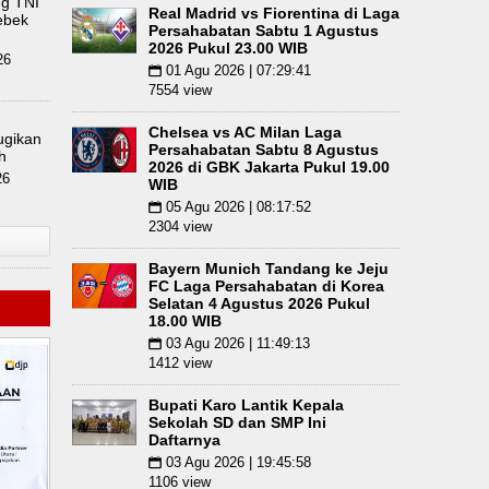
ng TNI
Real Madrid vs Fiorentina di Laga
dan Ngawur
ebek
Arsenal Dibungkam Real Betis pada 
Persahabatan Sabtu 1 Agustus
2026 Pukul 23.00 WIB
26
01 Agu 2026 | 07:29:41
📅
7554 view
Chelsea vs AC Milan Laga
ugikan
Persahabatan Sabtu 8 Agustus
h
2026 di GBK Jakarta Pukul 19.00
26
WIB
05 Agu 2026 | 08:17:52
📅
2304 view
Bayern Munich Tandang ke Jeju
FC Laga Persahabatan di Korea
Selatan 4 Agustus 2026 Pukul
18.00 WIB
03 Agu 2026 | 11:49:13
📅
1412 view
Bupati Karo Lantik Kepala
Sekolah SD dan SMP Ini
Daftarnya
03 Agu 2026 | 19:45:58
📅
1106 view