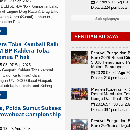
0:19, 20 Sep 2025
21:20:09 |05 Agu 20
📅
ELISERDANG - Kompetisi balap
Dibaca:224 pembaca
le of Engine Drag Race & Drag Bike
atera Utara (Sumut). Tahun ini,
Selengkapnya
utkan Piala . . .
▸
SENI DAN BUDAYA
era Toba Kembali Raih
M BP Kaldera Toba:
Festival Bunga dan 
Semua Pihak
Karo 2026 Resmi Dit
5.000 Pengunjung Pa
5:03, 07 Sep 2025
Malam Penutupan
eopark Kaldera Toba kembali
20:28:07 | 02 Agu 2
📅
 Card (kartu hijau) dalam
Dibaca:210 pembaca
ringan UNESCO Global Geopark
t ditetapkan pada saat Sidang . . .
Menteri Koperasi RI
Resmi Membuka Fest
▸
Bunga Dan Buah 20
20:16:57 | 30 Jul 20
📅
s, Polda Sumut Sukses
Dibaca:397 pembaca
Poweboat Campionship
Festival Bunga dan 
Karo 2026 Siap Digel
8:13, 25 Agu 2025