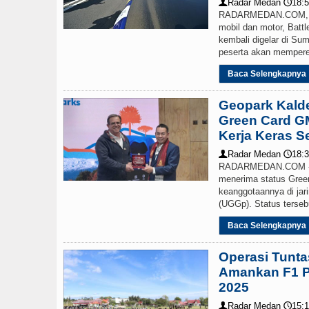
Radar Medan
18:5
👤
🕔
RADARMEDAN.COM, D
mobil dan motor, Batt
kembali digelar di Sum
peserta akan mempereb
Baca Selengkapnya
Geopark Kald
Green Card G
Kerja Keras 
Radar Medan
18:3
👤
🕔
RADARMEDAN.COM - G
menerima status Green
keanggotaannya di ja
(UGGp). Status tersebu
Baca Selengkapnya
Operasi Tunta
Amankan F1 
2025
Radar Medan
15:1
👤
🕔