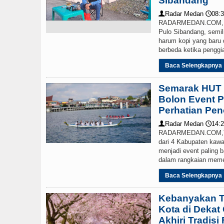
Sibandang
Radar Medan
08:3
👤
🕔
RADARMEDAN.COM, TA
Pulo Sibandang, semi
harum kopi yang baru d
berbeda ketika penggiat
Baca Selengkapnya
Semarak HUT 
Bolon Event P
Perhatian Pe
Radar Medan
14:2
👤
🕔
RADARMEDAN.COM,TOBA
dari 4 Kabupaten kaw
menjadi event paling 
dalam rangkaian memer
Baca Selengkapnya
Kebanyakan Tu
Kota di Dekat
Akhiri Tradisi