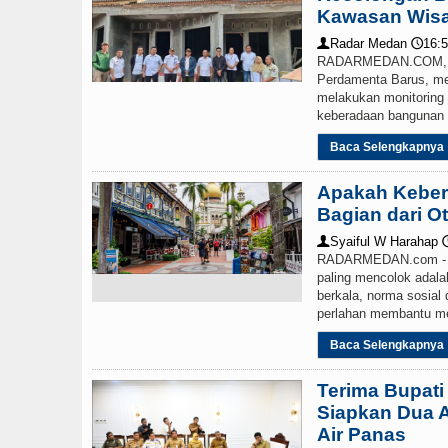
Kawasan Wisa
Sebut LSL Pengidap HI
Radar Medan
16:5
👤
🕔
RADARMEDAN.COM, K
Perdamenta Barus, men
melakukan monitoring
keberadaan bangunan ba
Baca Selengkapnya
Apakah Keber
Bagian dari O
Syaiful W Harahap
👤

RADARMEDAN.com - Sa
paling mencolok adal
berkala, norma sosial 
perlahan membantu me
Baca Selengkapnya
Terima Bupati
Siapkan Dua A
Air Panas