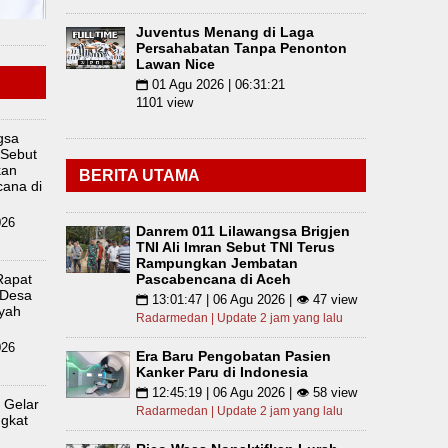
Juventus Menang di Laga
Persahabatan Tanpa Penonton
Lawan Nice
01 Agu 2026 | 06:31:21
📅
1101 view
gsa
 Sebut
kan
BERITA UTAMA
ana di
026
Danrem 011 Lilawangsa Brigjen
TNI Ali Imran Sebut TNI Terus
Rampungkan Jembatan
Rapat
Pascabencana di Aceh
 Desa
13:01:47 | 06 Agu 2026 | 👁 47 view
📅
yah
Radarmedan | Update 2 jam yang lalu
026
Era Baru Pengobatan Pasien
Kanker Paru di Indonesia
12:45:19 | 06 Agu 2026 | 👁 58 view
📅
 Gelar
Radarmedan | Update 2 jam yang lalu
gkat