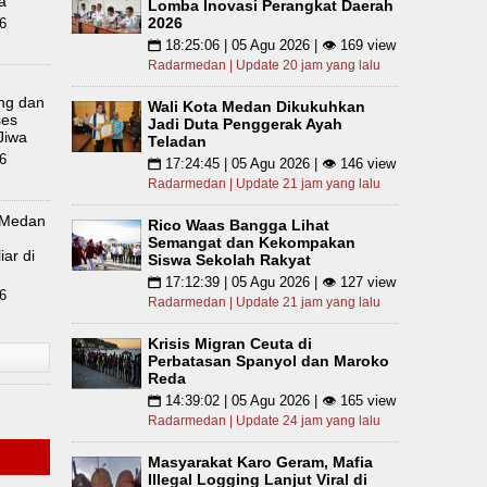
a
Lomba Inovasi Perangkat Daerah
2026
6
18:25:06 | 05 Agu 2026 | 👁 169 view
📅
Radarmedan | Update 20 jam yang lalu
m
ing dan
Wali Kota Medan Dikukuhkan
ses
Jadi Duta Penggerak Ayah
Jiwa
Teladan
6
17:24:45 | 05 Agu 2026 | 👁 146 view
📅
Radarmedan | Update 21 jam yang lalu
 Medan
Rico Waas Bangga Lihat
Semangat dan Kekompakan
iar di
Siswa Sekolah Rakyat
17:12:39 | 05 Agu 2026 | 👁 127 view
📅
6
Radarmedan | Update 21 jam yang lalu
Krisis Migran Ceuta di
Perbatasan Spanyol dan Maroko
Reda
14:39:02 | 05 Agu 2026 | 👁 165 view
📅
Radarmedan | Update 24 jam yang lalu
Masyarakat Karo Geram, Mafia
Illegal Logging Lanjut Viral di