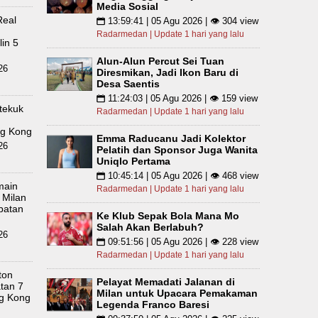
Media Sosial
Real
13:59:41 | 05 Agu 2026 | 👁 304 view
📅
Radarmedan | Update 1 hari yang lalu
in 5
Alun-Alun Percut Sei Tuan
26
Diresmikan, Jadi Ikon Baru di
Desa Saentis
11:24:03 | 05 Agu 2026 | 👁 159 view
📅
tekuk
Radarmedan | Update 1 hari yang lalu
ng Kong
Emma Raducanu Jadi Kolektor
26
Pelatih dan Sponsor Juga Wanita
Uniqlo Pertama
10:45:14 | 05 Agu 2026 | 👁 468 view
📅
main
Radarmedan | Update 1 hari yang lalu
 Milan
batan
Ke Klub Sepak Bola Mana Mo
Salah Akan Berlabuh?
26
09:51:56 | 05 Agu 2026 | 👁 228 view
📅
Radarmedan | Update 1 hari yang lalu
ton
Pelayat Memadati Jalanan di
tan 7
Milan untuk Upacara Pemakaman
ng Kong
Legenda Franco Baresi