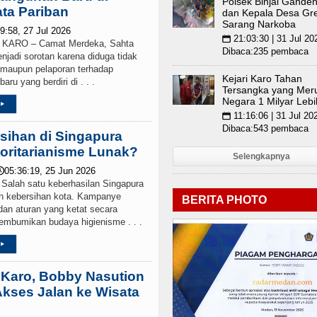
Polsek Binjai Gande
ta Pariban
V/AIDS di Jawa Barat Sebagai Gay Salah Kaprah 
dan Kepala Desa Gr
Sarang Narkoba
9:58, 27 Jul 2026
21:03:30 | 31 Jul 20
📅
ARO – Camat Merdeka, Sahta
Dibaca:235 pembaca
jadi sorotan karena diduga tidak
 maupun pelaporan terhadap
Kejari Karo Tahan
ru yang berdiri di . . .
Tersangka yang Mer
Negara 1 Milyar Lebi
▸
11:16:06 | 31 Jul 20
📅
Dibaca:543 pembaca
sihan di Singapura
toritarianisme Lunak?
Selengkapnya
05:36:19, 25 Jun 2026

lah satu keberhasilan Singapura
ah kebersihan kota. Kampanye
BERITA PHOTO
dan aturan yang ketat secara
mbumikan budaya higienisme . . .
▸
 Karo, Bobby Nasution
kses Jalan ke Wisata