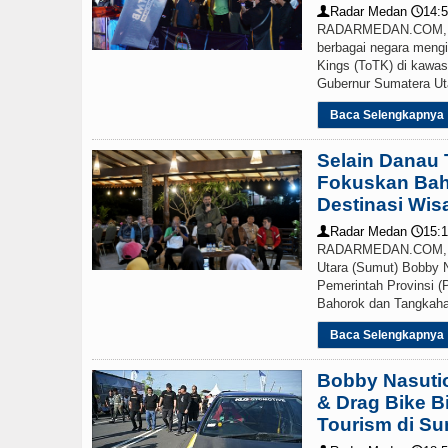
Radar Medan
14:5
👤
🕔
RADARMEDAN.COM, SA
berbagai negara mengiku
Kings (ToTK) di kawa
Gubernur Sumatera Utar
Baca Selengkapnya
Selain Danau 
Fokuskan Ba
Destinasi Wi
Radar Medan
15:1
👤
🕔
RADARMEDAN.COM, L
Utara (Sumut) Bobby
Pemerintah Provinsi 
Bahorok dan Tangkahan
Baca Selengkapnya
Bobby Nasuti
& Drag Bike B
Tourism di S