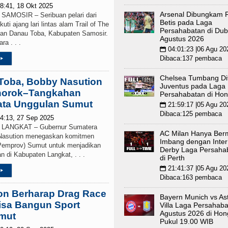
8:41, 18 Okt 2025
Arsenal Dibungkam 
MOSIR – Seribuan pelari dari
Betis pada Laga
ti ajang lari lintas alam Trail of The
Persahabatan di Dubl
san Danau Toba, Kabupaten Samosir.
Agustus 2026
a . . .
04:01:23 |06 Agu 20
📅
Dibaca:137 pembaca
▸
Chelsea Tumbang Di
Toba, Bobby Nasution
Juventus pada Laga
horok–Tangkahan
Persahabatan di Ho
sata Unggulan Sumut
21:59:17 |05 Agu 20
📅
Dibaca:125 pembaca
4:13, 27 Sep 2025
ANGKAT – Gubernur Sumatera
AC Milan Hanya Ber
 Nasution menegaskan komitmen
Imbang dengan Inter
(Pemprov) Sumut untuk menjadikan
Derby Laga Persaha
 di Kabupaten Langkat, . . .
di Perth
21:41:37 |05 Agu 20
📅
▸
Dibaca:163 pembaca
on Berharap Drag Race
Bayern Munich vs As
isa Bangun Sport
Villa Laga Persahaba
Agustus 2026 di Ho
umut
Pukul 19.00 WIB