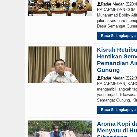
Radar Medan
20:4
👤
🕔
RADARMEDAN.COM – G
Muhammad Bobby Afif
jalur akses baru menu
Desa Semangat Gunung.
Baca Selengkapnya
Kisruh Retrib
Hentikan Seme
Pemandian Ai
Gunung
Radar Medan
22:3
👤
🕔
RADARMEDAN, KARO—
mengambil langkah teg
yang terjadi di kawas
Semangat Gunung. Kini 
Baca Selengkapnya
Aroma Kopi d
Menyatu di Hu