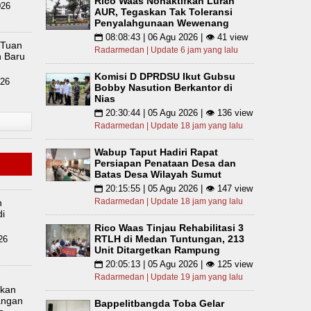
Rico Waas Nonaktifkan Lurah
026
AUR, Tegaskan Tak Toleransi
Penyalahgunaan Wewenang
08:08:43 | 06 Agu 2026 | 👁 41 view
📅
 Tuan
Radarmedan | Update 6 jam yang lalu
n Baru
Komisi D DPRDSU Ikut Gubsu
026
Bobby Nasution Berkantor di
Nias
20:30:44 | 05 Agu 2026 | 👁 136 view
📅
Radarmedan | Update 18 jam yang lalu
Wabup Taput Hadiri Rapat
Persiapan Penataan Desa dan
Batas Desa Wilayah Sumut
20:15:55 | 05 Agu 2026 | 👁 147 view
📅
Radarmedan | Update 18 jam yang lalu
n
di
Rico Waas Tinjau Rehabilitasi 3
RTLH di Medan Tuntungan, 213
26
Unit Ditargetkan Rampung
20:05:13 | 05 Agu 2026 | 👁 125 view
📅
Radarmedan | Update 19 jam yang lalu
lkan
angan
Bappelitbangda Toba Gelar