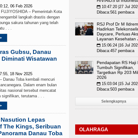
HIV/AIDS di Indonesi
0:12, 06 Feb 2026
10:47:20 |27 Jul 202
📅
UJIYOSHIDA – Pemerintah Kota
Dibaca:561 pembaca
mengambil langkah drastis dengan
bunga sakura tahunan yang telah
RSJ Prof Dr M Ildre
u . . .
Hadirkan Telekonsel
Daycare, Perluas Ak
▸
Layanan Kesehatan 
15:06:24 |16 Jul 202
📅
Dibaca:457 pembaca
eras Gubsu, Danau
 Diminati Wisatawan
Pendapatan RS Haji
Tumbuh Signifikan,
Targetkan Rp 203 Mil
7:55, 18 Nov 2025
2026
anau Toba kembali mencuri
15:03:04 |15 Jul 202
📅
mancanegara. Dalam enam bulan
Dibaca:503 pembaca
oritas nasional tersebut mencatat
signifikan, terutama . . .
Selengkapnya
▸
Nasution Lepas
of The Kings, Seribuan
OLAHRAGA
i Panorama Danau Toba