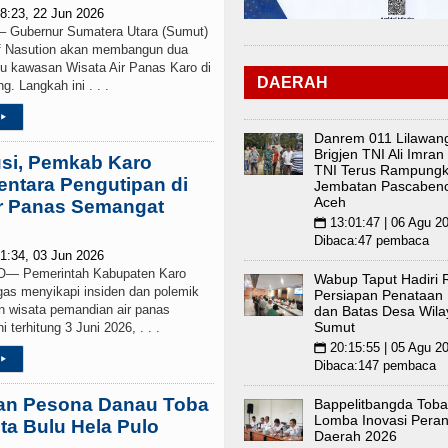
8:23, 22 Jun 2026
ubernur Sumatera Utara (Sumut)
 Nasution akan membangun dua
ju kawasan Wisata Air Panas Karo di
DAERAH
 Langkah ini . . .
▸
Danrem 011 Lilawan
Brigjen TNI Ali Imran
usi, Pemkab Karo
TNI Terus Rampung
ntara Pengutipan di
Jembatan Pascabenc
Aceh
r Panas Semangat
13:01:47 | 06 Agu 2
📅
Dibaca:47 pembaca
1:34, 03 Jun 2026
 Pemerintah Kabupaten Karo
Wabup Taput Hadiri 
as menyikapi insiden dan polemik
Persiapan Penataan
an wisata pemandian air panas
dan Batas Desa Wila
Sumut
terhitung 3 Juni 2026, . . .
20:15:55 | 05 Agu 2
📅
▸
Dibaca:147 pembaca
an Pesona Danau Toba
Bappelitbangda Toba
Lomba Inovasi Peran
ta Bulu Hela Pulo
Daerah 2026