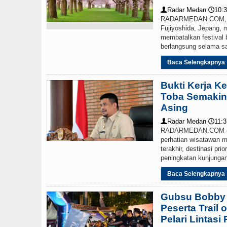
Radar Medan
10:3
👤
🕔
RADARMEDAN.COM, F
Fujiyoshida, Jepang, 
membatalkan festival 
berlangsung selama sat
Baca Selengkapnya
Bukti Kerja K
Toba Semakin
Asing
Radar Medan
11:3
👤
🕔
RADARMEDAN.COM – D
perhatian wisatawan 
terakhir, destinasi pri
peningkatan kunjungan 
Baca Selengkapnya
Gubsu Bobby 
Peserta Trail 
Pelari Lintas