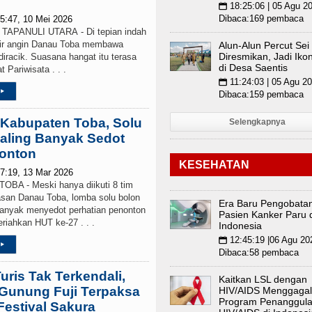
18:25:06 | 05 Agu 2
📅
Dibaca:169 pembaca
5:47, 10 Mei 2026
PANULI UTARA - Di tepian indah
lir angin Danau Toba membawa
Alun-Alun Percut Sei
Diresmikan, Jadi Iko
iracik. Suasana hangat itu terasa
di Desa Saentis
 Pariwisata . . .
11:24:03 | 05 Agu 2
📅
▸
Dibaca:159 pembaca
Kabupaten Toba, Solu
Selengkapnya
aling Banyak Sedot
nonton
KESEHATAN
7:19, 13 Mar 2026
 - Meski hanya diikuti 8 tim
asan Danau Toba, lomba solu bolon
Era Baru Pengobata
banyak menyedot perhatian penonton
Pasien Kanker Paru 
iahkan HUT ke-27 . . .
Indonesia
12:45:19 |06 Agu 20
📅
▸
Dibaca:58 pembaca
ris Tak Terkendali,
Kaitkan LSL dengan
 Gunung Fuji Terpaksa
HIV/AIDS Menggaga
Program Penanggul
 Festival Sakura