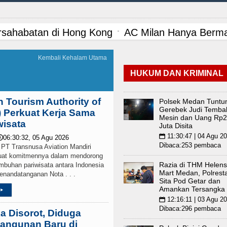
 Imbang dengan Inter Milan Derby Laga Persahab
pat Persiapan Penataan Desa dan Batas Desa Wil
Kembali Kehalam Utama
HUKUM DAN KRIMINAL
 Lurah AUR, Tegaskan Tak Toleransi Penyalahgu
uk Juventus pada Laga Persahabatan di Hong Ko
 Tourism Authority of
Polsek Medan Tuntu
Gerebek Judi Tembak
) Perkuat Kerja Sama
Mesin dan Uang Rp2
ubsu Bobby Nasution Berkantor di Nias
Wabup 
wisata
Juta Disita
11:30:47 | 04 Agu 2
📅
06:30:32, 05 Agu 2026

sien Kanker Paru di Indonesia
Rico Waas Nonak
Dibaca:253 pembaca
 Transnusa Aviation Mandiri
uat komitmennya dalam mendorong
Razia di THM Helens
umbuhan pariwisata antara Indonesia
 Betis pada Laga Persahabatan di Dublin 5 Agust
Mart Medan, Polrest
penandatanganan Nota . . .
Sita Pod Getar dan
Amankan Tersangka
 Villa Laga Persahabatan 7 Agustus 2026 di Hong
▸
12:16:11 | 03 Agu 2
📅
Dibaca:296 pembaca
 Disorot, Diduga
Brigjen TNI Ali Imran Sebut TNI Terus Rampung
angunan Baru di