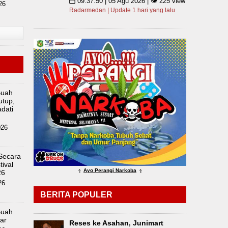
09:37:50 | 05 Agu 2026 | 👁 225 view
📅
26
Radarmedan | Update 1 hari yang lalu
Buah
utup,
dati
026
 Secara
ival
Ayo Perangi Narkoba
26
⇑
⇑
26
BERITA POPULER
Buah
ar
Reses ke Asahan, Junimart