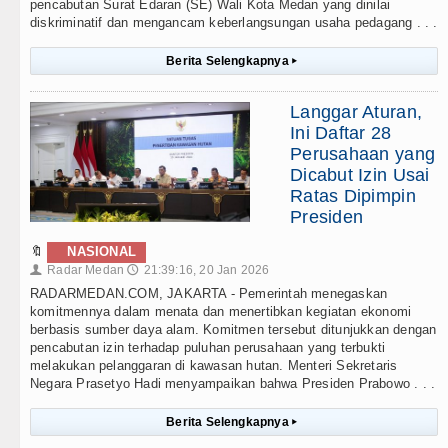
pencabutan Surat Edaran (SE) Wali Kota Medan yang dinilai
diskriminatif dan mengancam keberlangsungan usaha pedagang . . .
Berita Selengkapnya
▸
Langgar Aturan,
Ini Daftar 28
Perusahaan yang
Dicabut Izin Usai
Ratas Dipimpin
Presiden
🔖
NASIONAL
Radar Medan
21:39:16, 20 Jan 2026
👤
🕔
RADARMEDAN.COM, JAKARTA - Pemerintah menegaskan
komitmennya dalam menata dan menertibkan kegiatan ekonomi
berbasis sumber daya alam. Komitmen tersebut ditunjukkan dengan
pencabutan izin terhadap puluhan perusahaan yang terbukti
melakukan pelanggaran di kawasan hutan. Menteri Sekretaris
Negara Prasetyo Hadi menyampaikan bahwa Presiden Prabowo . . .
Berita Selengkapnya
▸