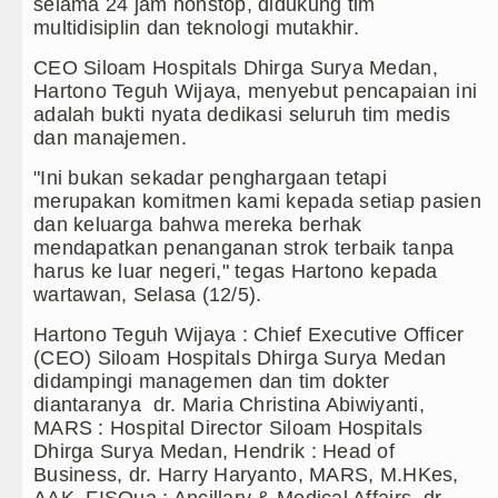
Bappelitbangda Toba Gelar Lomb
selama 24 jam nonstop, didukung tim
multidisiplin dan teknologi mutakhir.
Wali Kota Medan Dikukuhkan Jad
CEO Siloam Hospitals Dhirga Surya Medan,
Hartono Teguh Wijaya, menyebut pencapaian ini
Sebut LSL Pengidap HIV/AIDS di
adalah bukti nyata dedikasi seluruh tim medis
dan manajemen.
Arsenal Dibungkam Real Betis pa
"Ini bukan sekadar penghargaan tetapi
merupakan komitmen kami kepada setiap pasien
dan keluarga bahwa mereka berhak
mendapatkan penanganan strok terbaik tanpa
harus ke luar negeri," tegas Hartono kepada
wartawan, Selasa (12/5).
Hartono Teguh Wijaya : Chief Executive Officer
(CEO) Siloam Hospitals Dhirga Surya Medan
didampingi managemen dan tim dokter
diantaranya dr. Maria Christina Abiwiyanti,
MARS : Hospital Director Siloam Hospitals
Dhirga Surya Medan, Hendrik : Head of
Business, dr. Harry Haryanto, MARS, M.HKes,