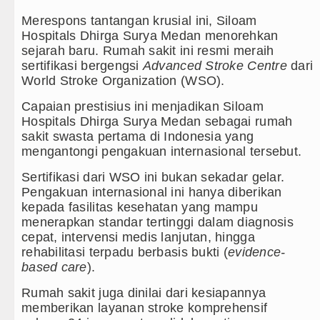
Merespons tantangan krusial ini, Siloam
Bappelitbangda Toba Gelar Lomb
Hospitals Dhirga Surya Medan menorehkan
sejarah baru. Rumah sakit ini resmi meraih
Wali Kota Medan Dikukuhkan Jad
sertifikasi bergengsi
Advanced Stroke Centre
dari
World Stroke Organization (WSO).
Sebut LSL Pengidap HIV/AIDS di
Capaian prestisius ini menjadikan Siloam
Arsenal Dibungkam Real Betis pa
Hospitals Dhirga Surya Medan sebagai rumah
sakit swasta pertama di Indonesia yang
Chelsea Tumbang Ditekuk Juvent
mengantongi pengakuan internasional tersebut.
AC Milan Hanya Bermain Imbang 
Sertifikasi dari WSO ini bukan sekadar gelar.
Pengakuan internasional ini hanya diberikan
Bayern Munich vs Aston Villa La
kepada fasilitas kesehatan yang mampu
menerapkan standar tertinggi dalam diagnosis
Komisi D DPRDSU Ikut Gubsu Bob
cepat, intervensi medis lanjutan, hingga
rehabilitasi terpadu berbasis bukti (
evidence-
Wabup Taput Hadiri Rapat Persi
based care
).
Rico Waas Tinjau Rehabilitasi 3
Rumah sakit juga dinilai dari kesiapannya
memberikan layanan stroke komprehensif