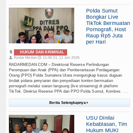
Polda Sumut
Bongkar Live
TikTok Bermuatan
Pornografi, Host
Raup Rp5 Juta
per Hari
🔖
HUKUM DAN KRIMINAL
Radar Medan
21:06:51, 11 Jun 2026
👤
🕔
RADARMEDAN.COM – Direktorat Reserse Perlindungan
Perempuan dan Anak (PPA) dan Pemberantasan Perdagangan
Orang (PPO) Polda Sumatera Utara mengungkap kasus dugaan
tindak pidana penyiaran dan penyediaan konten bermuatan
pornografi melalui siaran langsung (live streaming) di platform
TikTok. Direktur Reserse PPA dan PPO Polda Sumut, Kombes . . .
Berita Selengkapnya
▸
USU Dinilai
Kebablasan, Tim
Hukum MUKI