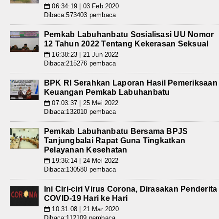
06:34:19 | 03 Feb 2020
📅
Dibaca:573403 pembaca
Pemkab Labuhanbatu Sosialisasi UU Nomor
12 Tahun 2022 Tentang Kekerasan Seksual
16:38:23 | 21 Jun 2022
📅
Dibaca:215276 pembaca
BPK RI Serahkan Laporan Hasil Pemeriksaan
Keuangan Pemkab Labuhanbatu
07:03:37 | 25 Mei 2022
📅
Dibaca:132010 pembaca
Pemkab Labuhanbatu Bersama BPJS
Tanjungbalai Rapat Guna Tingkatkan
Pelayanan Kesehatan
19:36:14 | 24 Mei 2022
📅
Dibaca:130580 pembaca
Ini Ciri-ciri Virus Corona, Dirasakan Penderita
COVID-19 Hari ke Hari
10:31:08 | 21 Mar 2020
📅
Dibaca:112109 pembaca