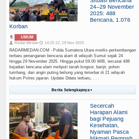
Situasi Bencana
24–29 November
2025: 488
Bencana, 1.076
Korban
🔖
UMUM
Radar Medan
14:25:22, 29 Nov 2025
👤
🕔
RADARMEDAN.COM - Polda Sumatera Utara merilis perkembangan
terbaru penanganan bencana alam di wilayah Sumut sejak 24
hingga 29 November 2025. Hingga pukul 09.00 WIB, tercatat 488
kejadian bencana alam meliputi tanah longsor, banjir, pohon
tumbang, dan angin puting beliung yang tersebar di 21 wilayah
hukum Polres jajaran. Update Ddata terbaru, . . .
Berita Selengkapnya
▸
Secercah
Harapan Alami
bagi Pejuang
Kesehatan,
Nyaman Pasca
Nikmati Rempah