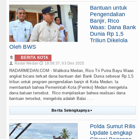
Bantuan untuk
Pengendalian
Banjir, Rico
Waas: Dana Bank
Dunia Rp 1,5
Triliun Dikelola
Oleh BWS
🔖
BERITA KOTA
Radar Medan
18:09:37, 03 Des 2025
👤
🕔
RADARMEDAN.COM - Walikota Medan, Rico Tri Putra Bayu Waas
angkat bicara terkait dana bantuan dari Bank Dunia sebesar Rp 1,5
triliun untuk program pengendalian banjir di Kota Medan. Ia
membantah bahwa Pemerintah Kota (Pemko) Medan mengelola
dana batuan tersebut. Rico menjelaskan bahwa realisasi dana
bantuan tersebut, mengelola adalah Balai . . .
Berita Selengkapnya
▸
Polda Sumut Rilis
Update Lengkap