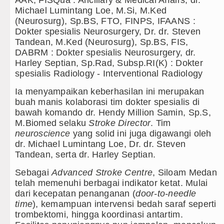
AAK, FISQua : Ancillary & Medical Affairs, dr.
Michael Lumintang Loe, M.Si, M.Ked
(Neurosurg), Sp.BS, FTO, FINPS, IFAANS :
Dokter spesialis Neurosurgery, Dr. dr. Steven
Tandean, M.Ked (Neurosurg), Sp.BS, FIS,
DABRM : Dokter spesialis Neurosurgery, dr.
Harley Septian, Sp.Rad, Subsp.RI(K) : Dokter
spesialis Radiology - Interventional Radiology
Ia menyampaikan keberhasilan ini merupakan
buah manis kolaborasi tim dokter spesialis di
bawah komando dr. Hendy Million Samin, Sp.S,
M.Biomed selaku
Stroke Director
. Tim
neuroscience
yang solid ini juga digawangi oleh
dr. Michael Lumintang Loe, Dr. dr. Steven
Tandean, serta dr. Harley Septian.
Sebagai
Advanced Stroke Centre
, Siloam Medan
telah memenuhi berbagai indikator ketat. Mulai
dari kecepatan penanganan (
door-to-needle
time
), kemampuan intervensi bedah saraf seperti
trombektomi, hingga koordinasi antartim.