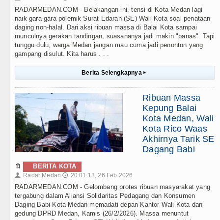
RADARMEDAN.COM - Belakangan ini, tensi di Kota Medan lagi
naik gara-gara polemik Surat Edaran (SE) Wali Kota soal penataan
daging non-halal. Dari aksi ribuan massa di Balai Kota sampai
munculnya gerakan tandingan, suasananya jadi makin "panas". Tapi
tunggu dulu, warga Medan jangan mau cuma jadi penonton yang
gampang disulut. Kita harus . . .
Berita Selengkapnya
▸
Ribuan Massa
Kepung Balai
Kota Medan, Wali
Kota Rico Waas
Akhirnya Tarik SE
Dagang Babi
🔖
BERITA KOTA
Radar Medan
20:01:13, 26 Feb 2026
👤
🕔
RADARMEDAN.COM - Gelombang protes ribuan masyarakat yang
tergabung dalam Aliansi Solidaritas Pedagang dan Konsumen
Daging Babi Kota Medan memadati depan Kantor Wali Kota dan
gedung DPRD Medan, Kamis (26/2/2026). Massa menuntut