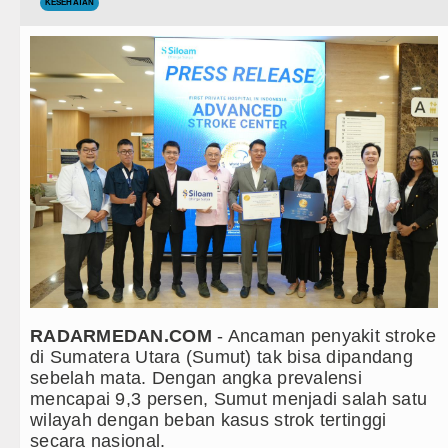
Teknologi
KESEHATAN
Rico Waas Tinjau Rehabilitasi 3
Internasional
Bappelitbangda Toba Gelar Lomb
Wisata
Wali Kota Medan Dikukuhkan Jad
TIPS dan TRIK
Sebut LSL Pengidap HIV/AIDS di
+ Lainnya
Arsenal Dibungkam Real Betis pa
Video
Chelsea Tumbang Ditekuk Juvent
Kesehatan
AC Milan Hanya Bermain Imbang 
Kuliner
Bayern Munich vs Aston Villa La
RADARMEDAN.COM
- Ancaman penyakit stroke
Siraman Rohani
Komisi D DPRDSU Ikut Gubsu Bob
di Sumatera Utara (Sumut) tak bisa dipandang
sebelah mata. Dengan angka prevalensi
Wabup Taput Hadiri Rapat Persi
mencapai 9,3 persen, Sumut menjadi salah satu
wilayah dengan beban kasus strok tertinggi
Rico Waas Tinjau Rehabilitasi 3
secara nasional.