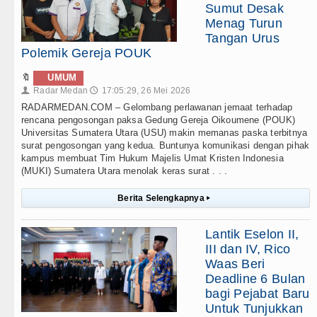
Sumut Desak
Menag Turun
Tangan Urus
Polemik Gereja POUK
🔖
UMUM
Radar Medan
17:05:29, 26 Mei 2026
👤
🕔
RADARMEDAN.COM – Gelombang perlawanan jemaat terhadap
rencana pengosongan paksa Gedung Gereja Oikoumene (POUK)
Universitas Sumatera Utara (USU) makin memanas paska terbitnya
surat pengosongan yang kedua. Buntunya komunikasi dengan pihak
kampus membuat Tim Hukum Majelis Umat Kristen Indonesia
(MUKI) Sumatera Utara menolak keras surat . . .
Berita Selengkapnya
▸
Lantik Eselon II,
III dan IV, Rico
Waas Beri
Deadline 6 Bulan
bagi Pejabat Baru
Untuk Tunjukkan