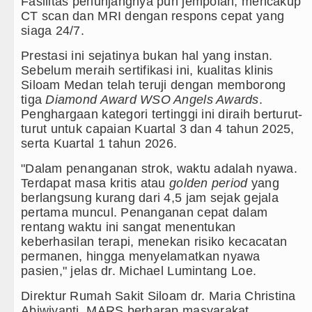
Fasilitas penunjangnya pun jempolan, mencakup
CT scan dan MRI dengan respons cepat yang
siaga 24/7.
Prestasi ini sejatinya bukan hal yang instan.
Sebelum meraih sertifikasi ini, kualitas klinis
Siloam Medan telah teruji dengan memborong
tiga
Diamond Award WSO Angels Awards
.
Penghargaan kategori tertinggi ini diraih berturut-
turut untuk capaian Kuartal 3 dan 4 tahun 2025,
serta Kuartal 1 tahun 2026.
"Dalam penanganan strok, waktu adalah nyawa.
Terdapat masa kritis atau
golden period
yang
berlangsung kurang dari 4,5 jam sejak gejala
pertama muncul. Penanganan cepat dalam
rentang waktu ini sangat menentukan
keberhasilan terapi, menekan risiko kecacatan
permanen, hingga menyelamatkan nyawa
pasien," jelas dr. Michael Lumintang Loe.
Direktur Rumah Sakit Siloam dr. Maria Christina
Abiwiyanti, MARS berharap masyarakat