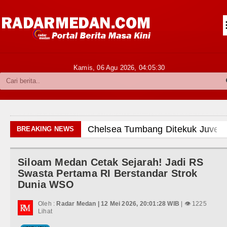
Siantar-Simalungun
Kabupaten Karo
Pakpak Bharat
Kamis, 06 Agu 2026,
04:05:31
Kabupaten Simalungun
Metropolitan
TNI POLRI
Chelsea Tumbang Ditekuk Juvent
BREAKING NEWS
Hukum dan Kriminal
AC Milan Hanya Bermain Imbang 
Siloam Medan Cetak Sejarah! Jadi RS
Politik
Bayern Munich vs Aston Villa La
Swasta Pertama RI Berstandar Strok
Dunia WSO
Hiburan
Komisi D DPRDSU Ikut Gubsu Bob
Oleh :
Radar Medan | 12 Mei 2026, 20:01:28 WIB
| 👁 1225
Olahraga
Lihat
Wabup Taput Hadiri Rapat Persi