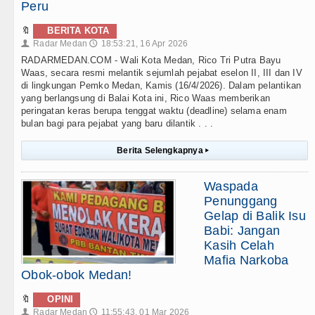
Peru
🔖
BERITA KOTA
Radar Medan
18:53:21, 16 Apr 2026
👤
🕔
RADARMEDAN.COM - Wali Kota Medan, Rico Tri Putra Bayu
Waas, secara resmi melantik sejumlah pejabat eselon II, III dan IV
di lingkungan Pemko Medan, Kamis (16/4/2026). Dalam pelantikan
yang berlangsung di Balai Kota ini, Rico Waas memberikan
peringatan keras berupa tenggat waktu (deadline) selama enam
bulan bagi para pejabat yang baru dilantik . . .
Berita Selengkapnya
▸
Waspada
Penunggang
Gelap di Balik Isu
Babi: Jangan
Kasih Celah
Mafia Narkoba
Obok-obok Medan!
🔖
OPINI
Radar Medan
11:55:43, 01 Mar 2026
👤
🕔