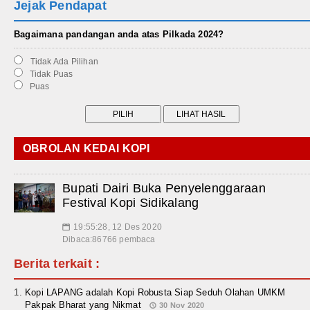
Jejak Pendapat
Bagaimana pandangan anda atas Pilkada 2024?
Tidak Ada Pilihan
Tidak Puas
Puas
OBROLAN KEDAI KOPI
Bupati Dairi Buka Penyelenggaraan
Festival Kopi Sidikalang
19:55:28, 12 Des 2020
📅
Dibaca:86766 pembaca
Berita terkait :
Kopi LAPANG adalah Kopi Robusta Siap Seduh Olahan UMKM
Pakpak Bharat yang Nikmat
30 Nov 2020