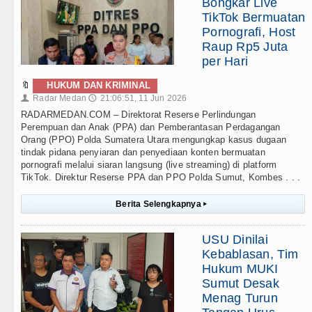
Bongkar Live
TikTok Bermuatan
Pornografi, Host
Raup Rp5 Juta
per Hari
🔖
HUKUM DAN KRIMINAL
Radar Medan
21:06:51, 11 Jun 2026
👤
🕔
RADARMEDAN.COM – Direktorat Reserse Perlindungan
Perempuan dan Anak (PPA) dan Pemberantasan Perdagangan
Orang (PPO) Polda Sumatera Utara mengungkap kasus dugaan
tindak pidana penyiaran dan penyediaan konten bermuatan
pornografi melalui siaran langsung (live streaming) di platform
TikTok. Direktur Reserse PPA dan PPO Polda Sumut, Kombes . . .
Berita Selengkapnya
▸
USU Dinilai
Kebablasan, Tim
Hukum MUKI
Sumut Desak
Menag Turun