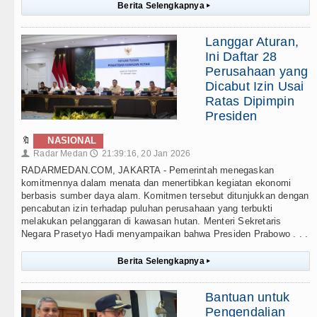
Berita Selengkapnya
▸
Langgar Aturan,
Ini Daftar 28
Perusahaan yang
Dicabut Izin Usai
Ratas Dipimpin
Presiden
🔖
NASIONAL
Radar Medan
21:39:16, 20 Jan 2026
👤
🕔
RADARMEDAN.COM, JAKARTA - Pemerintah menegaskan
komitmennya dalam menata dan menertibkan kegiatan ekonomi
berbasis sumber daya alam. Komitmen tersebut ditunjukkan dengan
pencabutan izin terhadap puluhan perusahaan yang terbukti
melakukan pelanggaran di kawasan hutan. Menteri Sekretaris
Negara Prasetyo Hadi menyampaikan bahwa Presiden Prabowo . . .
Berita Selengkapnya
▸
Bantuan untuk
Pengendalian