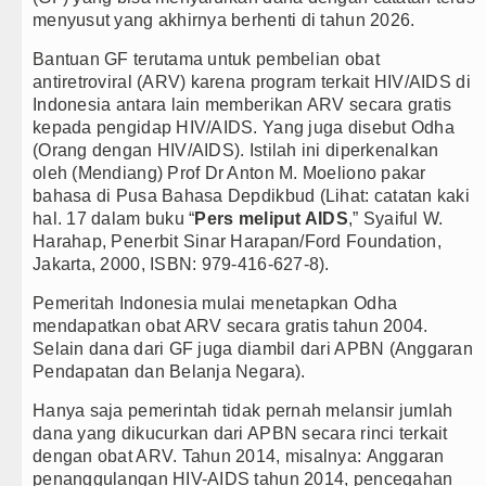
Kapolda Sumut Rombak Puluhan Jabatan Kapolsek, I
menyusut yang akhirnya berhenti di tahun 2026.
Wabup Deli Serdang Lantik 25 Pejabat, Tekankan Pe
Bantuan GF terutama untuk pembelian obat
antiretroviral (ARV) karena program terkait HIV/AIDS di
Ketua GRIB Jaya Labuhanbatu Gelar Turnamen Catur 
Indonesia antara lain memberikan ARV secara gratis
kepada pengidap HIV/AIDS. Yang juga disebut Odha
Gubernur Bobby Nasution Minta Kepala Daerah se-K
(Orang dengan HIV/AIDS). Istilah ini diperkenalkan
oleh (Mendiang) Prof Dr Anton M. Moeliono pakar
bahasa di Pusa Bahasa Depdikbud (Lihat: catatan kaki
hal. 17 dalam buku “
Pers meliput AIDS
,” Syaiful W.
Harahap, Penerbit Sinar Harapan/Ford Foundation,
Jakarta, 2000, ISBN: 979-416-627-8).
P
emeritah
Indonesia mulai
menetapkan Odha
mendapatkan obat ARV secara gratis tahun 2004.
Selain dana dari GF juga diambil dari APBN (Anggaran
Pendapatan dan Belanja Negara).
Hanya saja pemerintah tidak pernah melansir jumlah
dana yang dikucurkan dari APBN secara rinci terkait
dengan obat ARV. Tahun 2014, misalnya:
Anggaran
penanggulangan HIV-AIDS tahun 2014, pencegahan