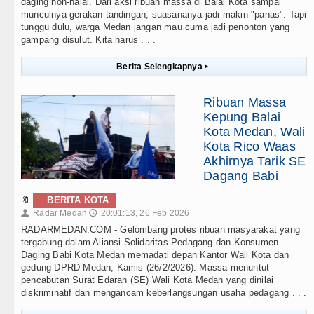
daging non-halal. Dari aksi ribuan massa di Balai Kota sampai
munculnya gerakan tandingan, suasananya jadi makin "panas". Tapi
tunggu dulu, warga Medan jangan mau cuma jadi penonton yang
gampang disulut. Kita harus . . .
Berita Selengkapnya
▸
Ribuan Massa
Kepung Balai
Kota Medan, Wali
Kota Rico Waas
Akhirnya Tarik SE
Dagang Babi
🔖
BERITA KOTA
Radar Medan
20:01:13, 26 Feb 2026
👤
🕔
RADARMEDAN.COM - Gelombang protes ribuan masyarakat yang
tergabung dalam Aliansi Solidaritas Pedagang dan Konsumen
Daging Babi Kota Medan memadati depan Kantor Wali Kota dan
gedung DPRD Medan, Kamis (26/2/2026). Massa menuntut
pencabutan Surat Edaran (SE) Wali Kota Medan yang dinilai
diskriminatif dan mengancam keberlangsungan usaha pedagang . . .