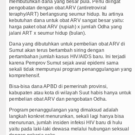
membutuhkan dana yang besar pula. Perlu diingat
pengobatan dengan obat ARV (antiretroviral
teraphy/ART) berlangsung seumur hidup. Itu artinya
kebutuhan dana untuk obat ARV sangat besar yaitu:
harga paket obat ARV (rupiah) x jumlah Odha yang
jalani ART x seumur hidup (bulan).
Dana yang dibutuhkan untuk pembelian obat ARV di
Sumut akan terus bertambah siring dengan
pertambahan jumlah kasus HIV/AIDS baru. Ini terjadi
karena Pemprov Sumut sejak awal epidemi sama
sekali tidak mempunyai program penanggulangan yang
komprehensif.
Bisa-bisa dana APBD di pemerinah provinsi,
kabupaten atau kota di wilayah Suut habis hanya untuk
pembelian obat ARV dan pengobatan Odha.
Program penanggulangan yang dimaksud adalah
langkah konkret menurunkan, sekali lagi hanya bisa
menurunan, jumlah insiden infeksi HIV baru di hulu
yaitu pada laki-laki dewasa melalui hubungan seksual