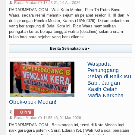
Radar Medan
18:53:21, 16 Apr 2026
👤
🕔
RADARMEDAN.COM - Wali Kota Medan, Rico Tri Putra Bayu
Waas, secara resmi melantik sejumlah pejabat eselon II, III dan IV
di lingkungan Pemko Medan, Kamis (16/4/2026). Dalam pelantikan
yang berlangsung di Balai Kota ini, Rico Waas memberikan
peringatan keras berupa tenggat waktu (deadline) selama enam
bulan bagi para pejabat yang baru dilantik . . .
Berita Selengkapnya
▸
Waspada
Penunggang
Gelap di Balik Isu
Babi: Jangan
Kasih Celah
Mafia Narkoba
Obok-obok Medan!
🔖
OPINI
Radar Medan
11:55:43, 01 Mar 2026
👤
🕔
RADARMEDAN.COM - Belakangan ini, tensi di Kota Medan lagi
naik gara-gara polemik Surat Edaran (SE) Wali Kota soal penataan