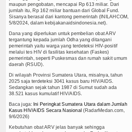
maupun pengobatan, mencapai Rp 613 miliar.
Dari
jumlah itu, Rp 162 miliar bantuan dari Global Fund.
Sisanya berasal dari kantong pemerintah (INILAHCOM,
5/8/2024, dalam kebijakanaidsindonesia.net).
Dana yang diperlukan untuk pembelian obat ARV
tergantung kepada jumlah Odha yang ditangani
pemerintah yaitu warga yang terdeteksi HIV-positif
melalui tes HIV di fasilitas kesehatan (Faskes)
pemerintah, seperti Puskesmas dan rumah sakit umum
daerah (RSUD).
Di wilayah Provinsi Sumatera Utara, misalnya, tahun
2025 saja terdeteksi 3041 kasus baru HIV/AIDS.
Sedangkan sejak tahun 1987 di Sumut sudah ada
38.521 kasus kumulatif HIV/AIDS.
Baca juga:
Ini Peringkat Sumatera Utara dalam Jumlah
Kasus HIV/AIDS Secara Nasional
(RadarMedan.com,
9/6/2026)
Kebutuhan obat ARV jelas banyak sehingga