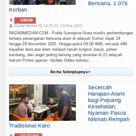
Bencana, 1.076
Korban
🔖
UMUM
Radar Medan
14:25:22, 29 Nov 2025
👤
🕔
RADARMEDAN.COM - Polda Sumatera Utara merilis perkembangan
terbaru penanganan bencana alam di wilayah Sumut sejak 24
hingga 29 November 2025. Hingga pukul 09.00 WIB, tercatat 488
kejadian bencana alam meliputi tanah longsor, banjir, pohon
tumbang, dan angin puting beliung yang tersebar di 21 wilayah
hukum Polres jajaran. Update Ddata terbaru, . . .
Berita Selengkapnya
▸
Secercah
Harapan Alami
bagi Pejuang
Kesehatan,
Nyaman Pasca
Nikmati Rempah
Tradisional Karo