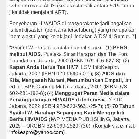
sebelum masa AIDS (secara statistik antara 5-15 tahun
jika tidak menjalani ART).
Penyebaran HIV/AIDS di masyarakat terjadi bagaikan
‘silent disaster’ (bencana terselubung) yang merupakan
‘bom waktu’ yang kelak jadi ‘ledakan AIDS’ di Sumut. [*]
*Syaiful W. Harahap adalah penulis buku: (1)
PERS
meliput AIDS
, Pustaka Sinar Harapan dan The Ford
Foundation, Jakarta, 2000 (ISBN 979-416-627-8); (2)
Kapan Anda Harus Tes HIV?
, LSM InfoKespro,
Jakarta, 2002 (ISBN 979-96905-0-1); (3)
AIDS dan
Kita, Mengasah Nurani, Menumbuhkan Empati
, tim
editor, BPK Gunung Mulia, Jakarta, 2014 (ISBN 978-
602-231-192-8); (4)
Menggugat Peran Media dalam
Penanggulangan HIV/AIDS di Indonesia
, YPTD,
Jakarta, 2022 (ISBN 978-623-5631-25-7); (5)
70 Tahun
Syaiful W. Harahap Sepanjang Karir Menggeluti
Berita HIV/AIDS
(IWP MEDIA PUBLISHING, Jakarta,
2025 – QRCBN 62-6099-2529-730). (Kontak via e-mail:
infokespro@yahoo.com
).