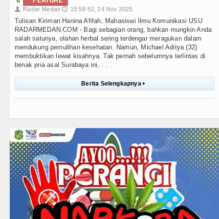
🔖
FEATURE
Radar Medan
15:59:52, 24 Nov 2025
👤
🕔
Tulisan Kiriman Hanina Afifah, Mahasiswi Ilmu Komunikasi USU
RADARMEDAN.COM - Bagi sebagian orang, bahkan mungkin Anda
salah satunya, olahan herbal sering terdengar meragukan dalam
mendukung pemulihan kesehatan. Namun, Michael Aditya (32)
membuktikan lewat kisahnya. Tak pernah sebelumnya terlintas di
benak pria asal Surabaya ini, . . .
Berita Selengkapnya
▸