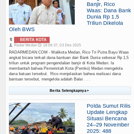
Banjir, Rico
Waas: Dana Bank
Dunia Rp 1,5
Triliun Dikelola
Oleh BWS
🔖
BERITA KOTA
Radar Medan
18:09:37, 03 Des 2025
👤
🕔
RADARMEDAN.COM - Walikota Medan, Rico Tri Putra Bayu Waas
angkat bicara terkait dana bantuan dari Bank Dunia sebesar Rp 1,5
triliun untuk program pengendalian banjir di Kota Medan. Ia
membantah bahwa Pemerintah Kota (Pemko) Medan mengelola
dana batuan tersebut. Rico menjelaskan bahwa realisasi dana
bantuan tersebut, mengelola adalah Balai . . .
Berita Selengkapnya
▸
Polda Sumut Rilis
Update Lengkap
Situasi Bencana
24–29 November
2025: 488