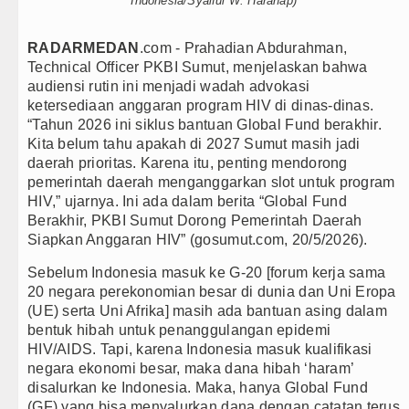
Indonesia/Syaiful W. Harahap)
Kapolda Sumut Rombak Puluhan Jabatan Kapolsek, I
RADARMEDAN
.com - Prahadian Abdurahman,
Wabup Deli Serdang Lantik 25 Pejabat, Tekankan Pe
Technical Officer PKBI Sumut, menjelaskan bahwa
audiensi rutin ini menjadi wadah advokasi
Ketua GRIB Jaya Labuhanbatu Gelar Turnamen Catur 
ketersediaan anggaran program HIV di dinas-dinas.
“Tahun 2026 ini siklus bantuan Global Fund berakhir.
Gubernur Bobby Nasution Minta Kepala Daerah se-K
Kita belum tahu apakah di 2027 Sumut masih jadi
daerah prioritas. Karena itu, penting mendorong
Rico Waas : Kemerdekaan Harus Dirasakan Masyarak
pemerintah daerah menganggarkan slot untuk program
HIV,” ujarnya. Ini ada dalam berita “Global Fund
Kurang dari 6 Jam, Polsek Kotarih Ringkus Pelaku Cu
Berakhir, PKBI Sumut Dorong Pemerintah Daerah
Siapkan Anggaran HIV” (gosumut.com, 20/5/2026).
Liverpool vs Monaco Laga Persahabatan di Anfield M
Sebelum Indonesia masuk ke G-20 [forum kerja sama
20 negara perekonomian besar di dunia dan Uni Eropa
Manchester City vs Atletico Madrid Persahabatan di
(UE) serta Uni Afrika] masih ada bantuan asing dalam
bentuk hibah untuk penanggulangan epidemi
Serapan Anggaran Terendah, Inspektorat Soroti Kine
HIV/AIDS. Tapi, karena Indonesia masuk kualifikasi
negara ekonomi besar, maka dana hibah ‘haram’
Gubernur Bobby Nasution Siapkan Rumah Produksi Ke
disalurkan ke Indonesia. Maka, hanya Global Fund
(GF) yang bisa menyalurkan dana dengan catatan terus