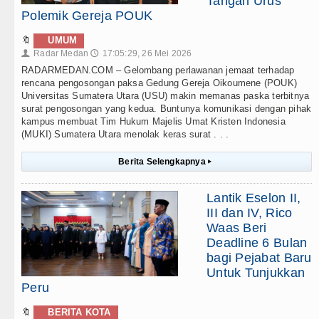
Tangan Urus
Polemik Gereja POUK
🔖
UMUM
Radar Medan
17:05:29, 26 Mei 2026
👤
🕔
RADARMEDAN.COM – Gelombang perlawanan jemaat terhadap
rencana pengosongan paksa Gedung Gereja Oikoumene (POUK)
Universitas Sumatera Utara (USU) makin memanas paska terbitnya
surat pengosongan yang kedua. Buntunya komunikasi dengan pihak
kampus membuat Tim Hukum Majelis Umat Kristen Indonesia
(MUKI) Sumatera Utara menolak keras surat . . .
Berita Selengkapnya
▸
Lantik Eselon II,
III dan IV, Rico
Waas Beri
Deadline 6 Bulan
bagi Pejabat Baru
Untuk Tunjukkan
Peru
🔖
BERITA KOTA