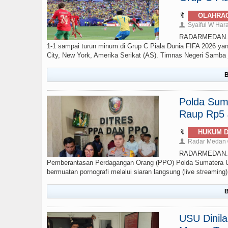
🔖
OLAHRA
Syaiful W Har
👤
RADARMEDAN.com 
1-1 sampai turun minum di Grup C Piala Dunia FIFA 2026 yan
City, New York, Amerika Serikat (AS). Timnas Negeri Samba ju
B
Polda Sumu
Raup Rp5 J
🔖
HUKUM D
Radar Medan
👤
RADARMEDAN.COM
Pemberantasan Perdagangan Orang (PPO) Polda Sumatera Ut
bermuatan pornografi melalui siaran langsung (live streamin
B
USU Dinil