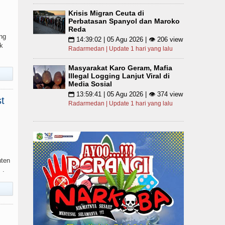
Krisis Migran Ceuta di
Perbatasan Spanyol dan Maroko
Reda
ng
14:39:02 | 05 Agu 2026 | 👁 206 view
📅
k
Radarmedan | Update 1 hari yang lalu
Masyarakat Karo Geram, Mafia
Illegal Logging Lanjut Viral di
Media Sosial
13:59:41 | 05 Agu 2026 | 👁 374 view
📅
t
Radarmedan | Update 1 hari yang lalu
nten
 .