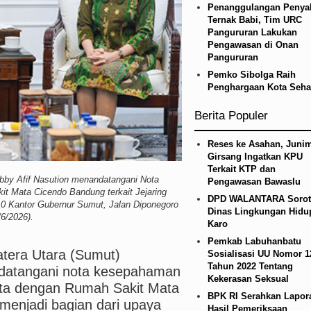
Penanggulangan Penyak
uk Juventus pada Laga Persahabatan di Hong Ko
Ternak Babi, Tim URC
Pangururan Lakukan
Pengawasan di Onan
Pangururan
Pemko Sibolga Raih
Penghargaan Kota Seha
Berita Populer
Reses ke Asahan, Junim
Girsang Ingatkan KPU
Terkait KTP dan
y Afif Nasution menandatangani Nota
Pengawasan Bawaslu
 Mata Cicendo Bandung terkait Jejaring
DPD WALANTARA Sorot
0 Kantor Gubernur Sumut, Jalan Diponegoro
Dinas Lingkungan Hidu
6/2026).
Karo
Pemkab Labuhanbatu
tera Utara (Sumut)
Sosialisasi UU Nomor 1
Tahun 2022 Tentang
datangani nota kesepahaman
Kekerasan Seksual
ata dengan Rumah Sakit Mata
BPK RI Serahkan Lapor
menjadi bagian dari upaya
Hasil Pemeriksaan