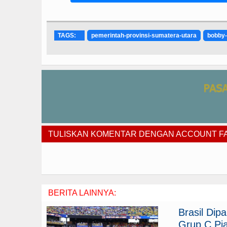
TAGS:
pemerintah-provinsi-sumatera-utara
bobby-
TULISKAN KOMENTAR DENGAN ACCOUNT 
BERITA LAINNYA:
Brasil Di
Grup C Pia