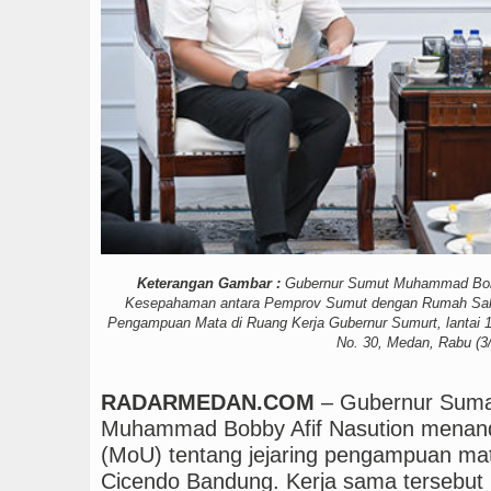
Chelsea Tumbang Ditek
Keterangan Gambar :
Gubernur Sumut Muhammad Bobb
Kesepahaman antara Pemprov Sumut dengan Rumah Sakit
Pengampuan Mata di Ruang Kerja Gubernur Sumurt, lantai 1
No. 30, Medan, Rabu (3/
RADARMEDAN.COM
– Gubernur Suma
Muhammad Bobby Afif Nasution menan
(MoU) tentang jejaring pengampuan m
Cicendo Bandung. Kerja sama tersebut 