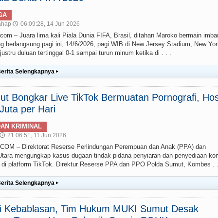
GA
ahap
06:09:28, 14 Jun 2026
🕔
– Juara lima kali Piala Dunia FIFA, Brasil, ditahan Maroko bermain imba
g berlangsung pagi ini, 14/6/2026, pagi WIB di New Jersey Stadium, New Yor
stru duluan tertinggal 0-1 sampai turun minum ketika di . . .
erita Selengkapnya
▸
t Bongkar Live TikTok Bermuatan Pornografi, Hos
uta per Hari
AN KRIMINAL
21:06:51, 11 Jun 2026
🕔
 – Direktorat Reserse Perlindungan Perempuan dan Anak (PPA) dan
ara mengungkap kasus dugaan tindak pidana penyiaran dan penyediaan ko
g) di platform TikTok. Direktur Reserse PPA dan PPO Polda Sumut, Kombes . .
erita Selengkapnya
▸
ai Kebablasan, Tim Hukum MUKI Sumut Desak