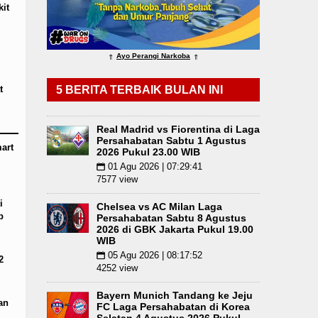
it
ng
Bupati Taput Sambut Kunjungan Kapolda Sumut
Ayo Perangi Narkoba
⇑
⇑
t
5 BERITA TERBAIK BULAN INI
Real Madrid vs Fiorentina di Laga
Persahabatan Sabtu 1 Agustus
art
2026 Pukul 23.00 WIB
01 Agu 2026 | 07:29:41
📅
7577 view
i
Chelsea vs AC Milan Laga
p
Persahabatan Sabtu 8 Agustus
2026 di GBK Jakarta Pukul 19.00
WIB
05 Agu 2026 | 08:17:52
📅
2
4252 view
Bayern Munich Tandang ke Jeju
an
FC Laga Persahabatan di Korea