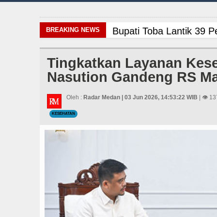
Bupati Toba Lantik 39 P
BREAKING NEWS
Era Baru Pengobatan Pa
Tingkatkan Layanan Kes
Nasution Gandeng RS Ma
Arsenal Dibungkam Real
PD AIJ Sumut Kembali A
Oleh :
Radar Medan | 03 Jun 2026, 14:53:22 WIB
| 👁 13
KESEHATAN
Danrem 011 Lilawangsa 
Sebut LSL Pengidap HI
Bupati Taput Sambut Ku
LGB Minus T dan Q Seba
Rico Waas Nonaktifkan