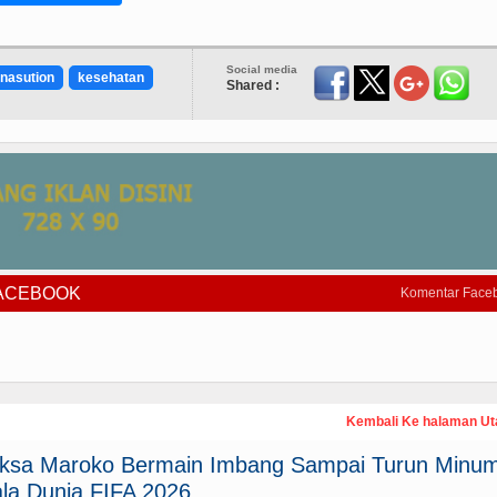
Social media
nasution
kesehatan
Shared :
FACEBOOK
Komentar Face
Kembali Ke halaman U
paksa Maroko Bermain Imbang Sampai Turun Minum
la Dunia FIFA 2026