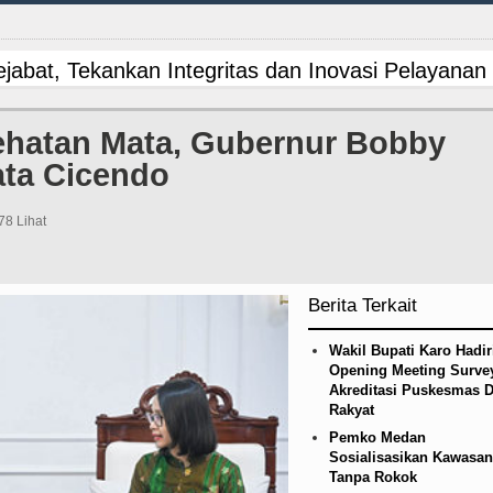
ejabat, Tekankan Integritas dan Inovasi Pelayanan 
sien Kanker Paru di Indonesia
Rico Waas Nonak
ehatan Mata, Gubernur Bobby
ta Cicendo
 Betis pada Laga Persahabatan di Dublin 5 Agust
mankan Aset Pemprov di Binjai
Bupati Toba Lan
78 Lihat
Brigjen TNI Ali Imran Sebut TNI Terus Rampung
Berita Terkait
V/AIDS di Jawa Barat Sebagai Gay Salah Kaprah 
Wakil Bupati Karo Hadir
njungan Kapolda Sumut Hadiri Revitalisasi TK Ke
Opening Meeting Surve
Akreditasi Puskesmas D
Rakyat
gai Orientasi Seksual Hanya Ada di Alam Pikiran
Pemko Medan
Sosialisasikan Kawasan
 Lurah AUR, Tegaskan Tak Toleransi Penyalahgu
Tanpa Rokok