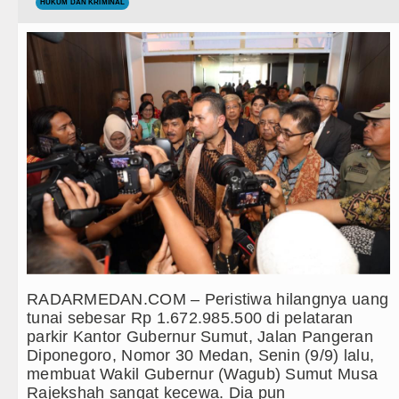
Teknologi
HUKUM DAN KRIMINAL
Ketua GRIB Jaya Labuhanbatu Gelar
Internasional
Gubernur Bobby Nasution Minta Kep
Wisata
Rico Waas : Kemerdekaan Harus Di
TIPS dan TRIK
Akses Jalan ke Pemandian Air Panas
+ Lainnya
Dayang Nan Tujuh Menggetarkan Ge
Video
Tim Gabungan Ringkus 3 Tersangka 
Kesehatan
Emma Raducanu Absen di Grand Sla
Kuliner
Juventus Dikalahkan Inter Milan di 
RADARMEDAN.COM – Peristiwa hilangnya uang
Siraman Rohani
PSG Ditahan Manchester United Ma
tunai sebesar Rp 1.672.985.500 di pelataran
parkir Kantor Gubernur Sumut, Jalan Pangeran
Chelsea Gilas AC Milan di Laga Per
Diponegoro, Nomor 30 Medan, Senin (9/9) lalu,
membuat Wakil Gubernur (Wagub) Sumut Musa
Ketua GRIB Jaya Labuhanbatu Gelar
Rajekshah sangat kecewa. Dia pun