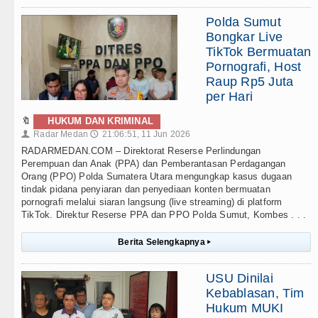
Polda Sumut
Bongkar Live
TikTok Bermuatan
Pornografi, Host
Raup Rp5 Juta
per Hari
🔖
HUKUM DAN KRIMINAL
Radar Medan
21:06:51, 11 Jun 2026
👤
🕔
RADARMEDAN.COM – Direktorat Reserse Perlindungan
Perempuan dan Anak (PPA) dan Pemberantasan Perdagangan
Orang (PPO) Polda Sumatera Utara mengungkap kasus dugaan
tindak pidana penyiaran dan penyediaan konten bermuatan
pornografi melalui siaran langsung (live streaming) di platform
TikTok. Direktur Reserse PPA dan PPO Polda Sumut, Kombes . . .
Berita Selengkapnya
▸
USU Dinilai
Kebablasan, Tim
Hukum MUKI