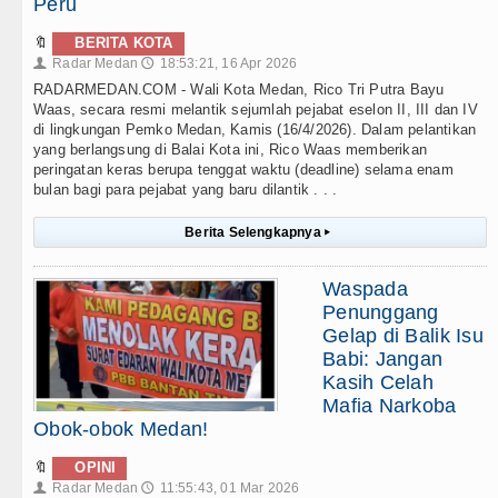
Peru
🔖
BERITA KOTA
Radar Medan
18:53:21, 16 Apr 2026
👤
🕔
RADARMEDAN.COM - Wali Kota Medan, Rico Tri Putra Bayu
Waas, secara resmi melantik sejumlah pejabat eselon II, III dan IV
di lingkungan Pemko Medan, Kamis (16/4/2026). Dalam pelantikan
yang berlangsung di Balai Kota ini, Rico Waas memberikan
peringatan keras berupa tenggat waktu (deadline) selama enam
bulan bagi para pejabat yang baru dilantik . . .
Berita Selengkapnya
▸
Waspada
Penunggang
Gelap di Balik Isu
Babi: Jangan
Kasih Celah
Mafia Narkoba
Obok-obok Medan!
🔖
OPINI
Radar Medan
11:55:43, 01 Mar 2026
👤
🕔