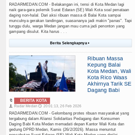
RADARMEDAN.COM - Belakangan ini, tensi di Kota Medan lagi
naik gara-gara polemik Surat Edaran (SE) Wali Kota soal penataan
daging non-halal. Dari aksi ribuan massa di Balai Kota sampai
munculnya gerakan tandingan, suasananya jadi makin "panas". Tapi
tunggu dulu, warga Medan jangan mau cuma jadi penonton yang
gampang disulut. Kita harus . . .
Berita Selengkapnya
▸
Ribuan Massa
Kepung Balai
Kota Medan, Wali
Kota Rico Waas
Akhirnya Tarik SE
Dagang Babi
🔖
BERITA KOTA
Radar Medan
20:01:13, 26 Feb 2026
👤
🕔
RADARMEDAN.COM - Gelombang protes ribuan masyarakat yang
tergabung dalam Aliansi Solidaritas Pedagang dan Konsumen
Daging Babi Kota Medan memadati depan Kantor Wali Kota dan
gedung DPRD Medan, Kamis (26/2/2026). Massa menuntut
pencabutan Surat Edaran (SE) Wali Kota Medan yang dinilai