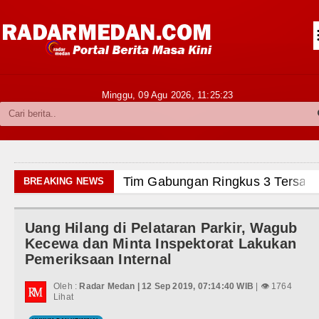
Siantar-Simalungun
Kabupaten Karo
Pakpak Bharat
Minggu, 09 Agu 2026,
11:25:24
Kabupaten Simalungun
Metropolitan
TNI POLRI
Tim Gabungan Ringkus 3 Tersangka 
BREAKING NEWS
Hukum dan Kriminal
Emma Raducanu Absen di Grand Sla
Uang Hilang di Pelataran Parkir, Wagub
Politik
Juventus Dikalahkan Inter Milan di 
Kecewa dan Minta Inspektorat Lakukan
Pemeriksaan Internal
Hiburan
PSG Ditahan Manchester United Ma
Oleh :
Radar Medan | 12 Sep 2019, 07:14:40 WIB
| 👁 1764
Olahraga
Lihat
Chelsea Gilas AC Milan di Laga Per