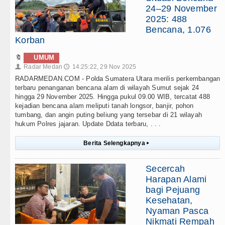
24–29 November
2025: 488
Bencana, 1.076
Korban
🔖
UMUM
Radar Medan
14:25:22, 29 Nov 2025
👤
🕔
RADARMEDAN.COM - Polda Sumatera Utara merilis perkembangan
terbaru penanganan bencana alam di wilayah Sumut sejak 24
hingga 29 November 2025. Hingga pukul 09.00 WIB, tercatat 488
kejadian bencana alam meliputi tanah longsor, banjir, pohon
tumbang, dan angin puting beliung yang tersebar di 21 wilayah
hukum Polres jajaran. Update Ddata terbaru, . . .
Berita Selengkapnya
▸
Secercah
Harapan Alami
bagi Pejuang
Kesehatan,
Nyaman Pasca
Nikmati Rempah