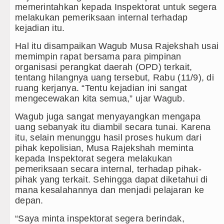
memerintahkan kepada Inspektorat untuk segera
Gubernur Bobby Nasution Minta Kep
melakukan pemeriksaan internal terhadap
kejadian itu.
Rico Waas : Kemerdekaan Harus Di
Hal itu disampaikan Wagub Musa Rajekshah usai
memimpin rapat bersama para pimpinan
Akses Jalan ke Pemandian Air Panas
organisasi perangkat daerah (OPD) terkait,
tentang hilangnya uang tersebut, Rabu (11/9), di
Dayang Nan Tujuh Menggetarkan Ge
ruang kerjanya. “Tentu kejadian ini sangat
mengecewakan kita semua,” ujar Wagub.
Tim Gabungan Ringkus 3 Tersangka 
Wagub juga sangat menyayangkan mengapa
Emma Raducanu Absen di Grand Sla
uang sebanyak itu diambil secara tunai. Karena
itu, selain menunggu hasil proses hukum dari
Juventus Dikalahkan Inter Milan di 
pihak kepolisian, Musa Rajekshah meminta
kepada Inspektorat segera melakukan
PSG Ditahan Manchester United Ma
pemeriksaan secara internal, terhadap pihak-
pihak yang terkait. Sehingga dapat diketahui di
Chelsea Gilas AC Milan di Laga Per
mana kesalahannya dan menjadi pelajaran ke
depan.
Ketua GRIB Jaya Labuhanbatu Gelar
“Saya minta inspektorat segera berindak,