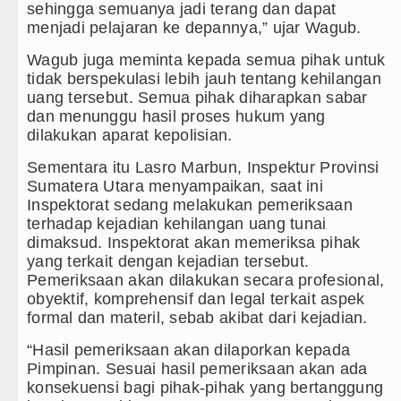
Gubernur Bobby Nasution Minta Kep
sehingga semuanya jadi terang dan dapat
menjadi pelajaran ke depannya,” ujar Wagub.
Rico Waas : Kemerdekaan Harus Di
Wagub juga meminta kepada semua pihak untuk
Akses Jalan ke Pemandian Air Panas
tidak berspekulasi lebih jauh tentang kehilangan
uang tersebut. Semua pihak diharapkan sabar
Dayang Nan Tujuh Menggetarkan Ge
dan menunggu hasil proses hukum yang
dilakukan aparat kepolisian.
Sementara itu Lasro Marbun, Inspektur Provinsi
Sumatera Utara menyampaikan, saat ini
Inspektorat sedang melakukan pemeriksaan
terhadap kejadian kehilangan uang tunai
dimaksud. Inspektorat akan memeriksa pihak
yang terkait dengan kejadian tersebut.
Pemeriksaan akan dilakukan secara profesional,
obyektif, komprehensif dan legal terkait aspek
formal dan materil, sebab akibat dari kejadian.
“Hasil pemeriksaan akan dilaporkan kepada
Pimpinan. Sesuai hasil pemeriksaan akan ada
konsekuensi bagi pihak-pihak yang bertanggung