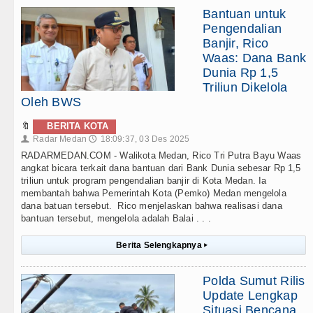
Bantuan untuk
Pengendalian
Banjir, Rico
Waas: Dana Bank
Dunia Rp 1,5
Triliun Dikelola
Oleh BWS
🔖
BERITA KOTA
Radar Medan
18:09:37, 03 Des 2025
👤
🕔
RADARMEDAN.COM - Walikota Medan, Rico Tri Putra Bayu Waas
angkat bicara terkait dana bantuan dari Bank Dunia sebesar Rp 1,5
triliun untuk program pengendalian banjir di Kota Medan. Ia
membantah bahwa Pemerintah Kota (Pemko) Medan mengelola
dana batuan tersebut. Rico menjelaskan bahwa realisasi dana
bantuan tersebut, mengelola adalah Balai . . .
Berita Selengkapnya
▸
Polda Sumut Rilis
Update Lengkap
Situasi Bencana