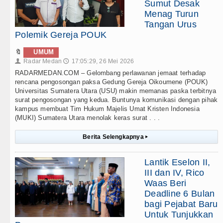
Sumut Desak
Menag Turun
Tangan Urus
Polemik Gereja POUK
🔖
UMUM
Radar Medan
17:05:29, 26 Mei 2026
👤
🕔
RADARMEDAN.COM – Gelombang perlawanan jemaat terhadap
rencana pengosongan paksa Gedung Gereja Oikoumene (POUK)
Universitas Sumatera Utara (USU) makin memanas paska terbitnya
surat pengosongan yang kedua. Buntunya komunikasi dengan pihak
kampus membuat Tim Hukum Majelis Umat Kristen Indonesia
(MUKI) Sumatera Utara menolak keras surat . . .
Berita Selengkapnya
▸
Lantik Eselon II,
III dan IV, Rico
Waas Beri
Deadline 6 Bulan
bagi Pejabat Baru
Untuk Tunjukkan