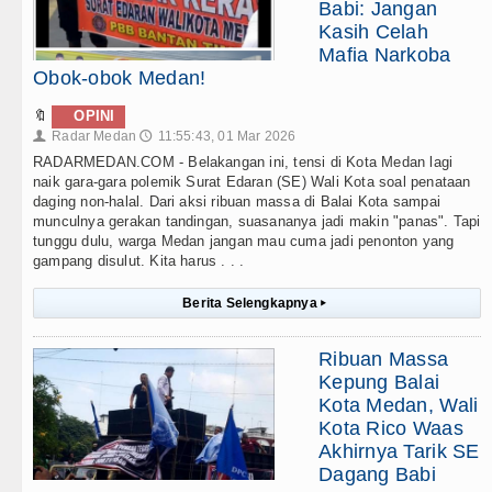
Babi: Jangan
Kasih Celah
Mafia Narkoba
Obok-obok Medan!
🔖
OPINI
Radar Medan
11:55:43, 01 Mar 2026
👤
🕔
RADARMEDAN.COM - Belakangan ini, tensi di Kota Medan lagi
naik gara-gara polemik Surat Edaran (SE) Wali Kota soal penataan
daging non-halal. Dari aksi ribuan massa di Balai Kota sampai
munculnya gerakan tandingan, suasananya jadi makin "panas". Tapi
tunggu dulu, warga Medan jangan mau cuma jadi penonton yang
gampang disulut. Kita harus . . .
Berita Selengkapnya
▸
Ribuan Massa
Kepung Balai
Kota Medan, Wali
Kota Rico Waas
Akhirnya Tarik SE
Dagang Babi