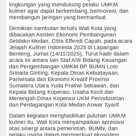
lingkungan yang mendukung pelaku UMKM
Gubernur Bobby Nasution Minta Kepa
kuliner agar dapat berkembang, berinovasi, dan
membangun jaringan yang bermanfaat.
Rico Waas : Kemerdekaan Harus Dira
Demikian sambutan tertulis Wali Kota yang
dibacakan Asisten Ekonomi Pembangunan
Akses Jalan ke Pemandian Air Panas 
Setdako Medan, Citra Effendi Capah, pada acara
Jelajah Kuliner Indonesia 2025 di Lapangan
Dayang Nan Tujuh Menggetarkan Ged
Benteng, Jumat (14/11/2025). Turut hadir dalam
acara ini antara lain Staf Ahli Bidang Keuangan
Tim Gabungan Ringkus 3 Tersangka Pu
dan Pengembangan UMKM BP BUMN Loto
Srinaita Ginting; Kepala Dinas Kebudayaan,
Emma Raducanu Absen di Grand Slam 
Pariwisata dan Ekonomi Kreatif Provinsi
Sumatera Utara Yuda Pratiwi Setiawan, dan
Juventus Dikalahkan Inter Milan di La
Kepala Bidang Koperasi, Usaha Kecil dan
Menengah Dinas Koperasi UKM Perindustrian
PSG Ditahan Manchester United Main
dan Perdagangan Kota Medan Anwar Syarif.
Chelsea Gilas AC Milan di Laga Persa
Dalam kegiatan menghadirkan puluhan UMKM
kuliner itu, Wali Kota menyampaikan apresiasi
Ketua GRIB Jaya Labuhanbatu Gelar T
atas sinergi antara pemerintah, BUMN, dan
pelaku usaha dalam memperkuat ekosistem