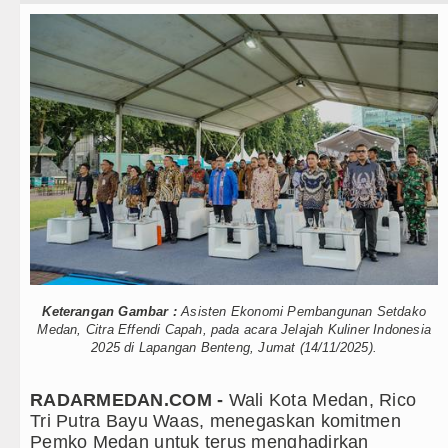
Teknologi
Ketua GRIB Jaya Labuhanbatu Gelar T
Internasional
Gubernur Bobby Nasution Minta Kepa
Wisata
Rico Waas : Kemerdekaan Harus Dira
TIPS dan TRIK
Akses Jalan ke Pemandian Air Panas 
+ Lainnya
Dayang Nan Tujuh Menggetarkan Ged
Video
Tim Gabungan Ringkus 3 Tersangka Pu
Kesehatan
Emma Raducanu Absen di Grand Slam 
Kuliner
Juventus Dikalahkan Inter Milan di La
Keterangan Gambar :
Asisten Ekonomi Pembangunan Setdako
Medan, Citra Effendi Capah, pada acara Jelajah Kuliner Indonesia
Siraman Rohani
2025 di Lapangan Benteng, Jumat (14/11/2025).
PSG Ditahan Manchester United Main
Chelsea Gilas AC Milan di Laga Persa
RADARMEDAN.COM -
Wali Kota Medan, Rico
Tri Putra Bayu Waas, menegaskan komitmen
Ketua GRIB Jaya Labuhanbatu Gelar T
Pemko Medan untuk terus menghadirkan