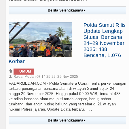
Berita Selengkapnya
▸
Polda Sumut Rilis
Update Lengkap
Situasi Bencana
24–29 November
2025: 488
Bencana, 1.076
Korban
🔖
UMUM
Radar Medan
14:25:22, 29 Nov 2025
👤
🕔
RADARMEDAN.COM - Polda Sumatera Utara merilis perkembangan
terbaru penanganan bencana alam di wilayah Sumut sejak 24
hingga 29 November 2025. Hingga pukul 09.00 WIB, tercatat 488
kejadian bencana alam meliputi tanah longsor, banjir, pohon
tumbang, dan angin puting beliung yang tersebar di 21 wilayah
hukum Polres jajaran. Update Ddata terbaru, . . .
Berita Selengkapnya
▸