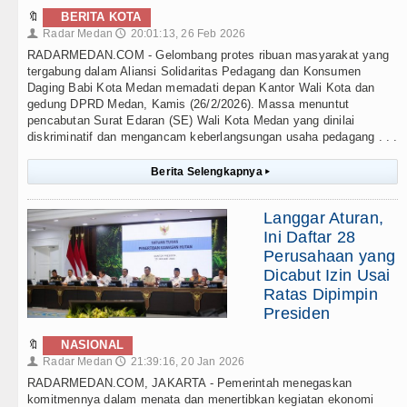
🔖
BERITA KOTA
Radar Medan
20:01:13, 26 Feb 2026
👤
🕔
RADARMEDAN.COM - Gelombang protes ribuan masyarakat yang
tergabung dalam Aliansi Solidaritas Pedagang dan Konsumen
Daging Babi Kota Medan memadati depan Kantor Wali Kota dan
gedung DPRD Medan, Kamis (26/2/2026). Massa menuntut
pencabutan Surat Edaran (SE) Wali Kota Medan yang dinilai
diskriminatif dan mengancam keberlangsungan usaha pedagang . . .
Berita Selengkapnya
▸
Langgar Aturan,
Ini Daftar 28
Perusahaan yang
Dicabut Izin Usai
Ratas Dipimpin
Presiden
🔖
NASIONAL
Radar Medan
21:39:16, 20 Jan 2026
👤
🕔
RADARMEDAN.COM, JAKARTA - Pemerintah menegaskan
komitmennya dalam menata dan menertibkan kegiatan ekonomi