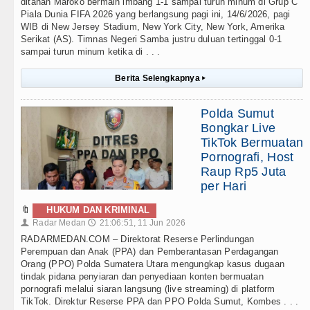
ditahan Maroko bermain imbang 1-1 sampai turun minum di Grup C
Piala Dunia FIFA 2026 yang berlangsung pagi ini, 14/6/2026, pagi
WIB di New Jersey Stadium, New York City, New York, Amerika
Serikat (AS). Timnas Negeri Samba justru duluan tertinggal 0-1
sampai turun minum ketika di . . .
Berita Selengkapnya
▸
Polda Sumut
Bongkar Live
TikTok Bermuatan
Pornografi, Host
Raup Rp5 Juta
per Hari
🔖
HUKUM DAN KRIMINAL
Radar Medan
21:06:51, 11 Jun 2026
👤
🕔
RADARMEDAN.COM – Direktorat Reserse Perlindungan
Perempuan dan Anak (PPA) dan Pemberantasan Perdagangan
Orang (PPO) Polda Sumatera Utara mengungkap kasus dugaan
tindak pidana penyiaran dan penyediaan konten bermuatan
pornografi melalui siaran langsung (live streaming) di platform
TikTok. Direktur Reserse PPA dan PPO Polda Sumut, Kombes . . .