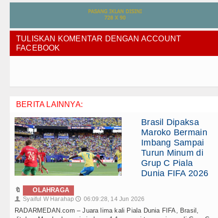
TULISKAN KOMENTAR DENGAN ACCOUNT
FACEBOOK
BERITA LAINNYA:
Brasil Dipaksa
Maroko Bermain
Imbang Sampai
Turun Minum di
Grup C Piala
Dunia FIFA 2026
🔖
OLAHRAGA
Syaiful W Harahap
06:09:28, 14 Jun 2026
👤
🕔
RADARMEDAN.com – Juara lima kali Piala Dunia FIFA, Brasil,