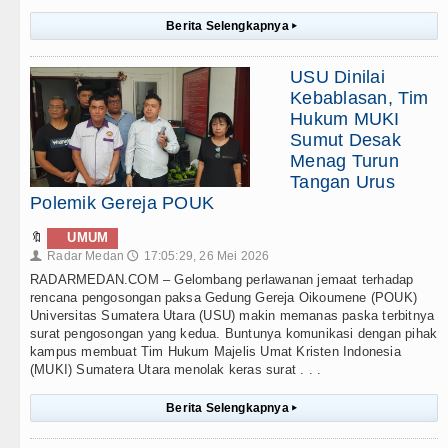
Berita Selengkapnya
▸
USU Dinilai
Kebablasan, Tim
Hukum MUKI
Sumut Desak
Menag Turun
Tangan Urus
Polemik Gereja POUK
🔖
UMUM
Radar Medan
17:05:29, 26 Mei 2026
👤
🕔
RADARMEDAN.COM – Gelombang perlawanan jemaat terhadap
rencana pengosongan paksa Gedung Gereja Oikoumene (POUK)
Universitas Sumatera Utara (USU) makin memanas paska terbitnya
surat pengosongan yang kedua. Buntunya komunikasi dengan pihak
kampus membuat Tim Hukum Majelis Umat Kristen Indonesia
(MUKI) Sumatera Utara menolak keras surat . . .
Berita Selengkapnya
▸