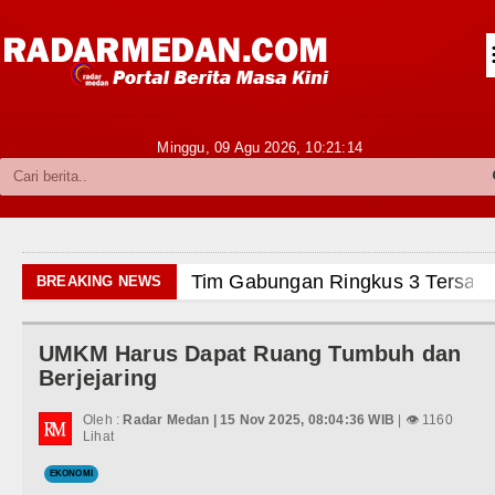
Siantar-Simalungun
Kabupaten Karo
Pakpak Bharat
Minggu, 09 Agu 2026,
10:21:15
Kabupaten Simalungun
Metropolitan
TNI POLRI
Tim Gabungan Ringkus 3 Tersangka Pu
BREAKING NEWS
Hukum dan Kriminal
Emma Raducanu Absen di Grand Slam 
UMKM Harus Dapat Ruang Tumbuh dan
Politik
Juventus Dikalahkan Inter Milan di La
Berjejaring
Hiburan
PSG Ditahan Manchester United Main
Oleh :
Radar Medan | 15 Nov 2025, 08:04:36 WIB
| 👁 1160
Lihat
Olahraga
Chelsea Gilas AC Milan di Laga Persa
EKONOMI