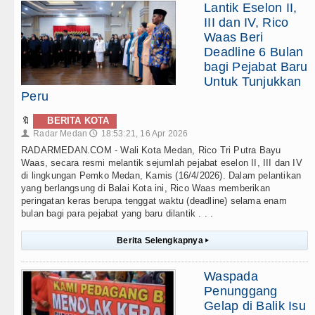
Lantik Eselon II,
III dan IV, Rico
Waas Beri
Deadline 6 Bulan
bagi Pejabat Baru
Untuk Tunjukkan
Peru
🔖
BERITA KOTA
Radar Medan
18:53:21, 16 Apr 2026
👤
🕔
RADARMEDAN.COM - Wali Kota Medan, Rico Tri Putra Bayu
Waas, secara resmi melantik sejumlah pejabat eselon II, III dan IV
di lingkungan Pemko Medan, Kamis (16/4/2026). Dalam pelantikan
yang berlangsung di Balai Kota ini, Rico Waas memberikan
peringatan keras berupa tenggat waktu (deadline) selama enam
bulan bagi para pejabat yang baru dilantik . . .
Berita Selengkapnya
▸
Waspada
Penunggang
Gelap di Balik Isu