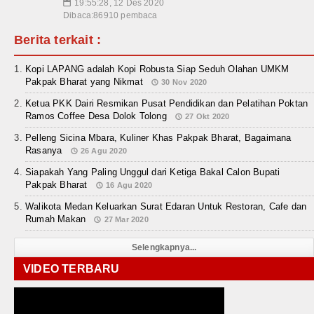
19:55:28, 12 Des 2020
📅
Dibaca:86910 pembaca
Berita terkait :
Kopi LAPANG adalah Kopi Robusta Siap Seduh Olahan UMKM
Pakpak Bharat yang Nikmat
30 Nov 2020
Ketua PKK Dairi Resmikan Pusat Pendidikan dan Pelatihan Poktan
Ramos Coffee Desa Dolok Tolong
27 Okt 2020
Pelleng Sicina Mbara, Kuliner Khas Pakpak Bharat, Bagaimana
Rasanya
26 Agu 2020
Siapakah Yang Paling Unggul dari Ketiga Bakal Calon Bupati
Pakpak Bharat
16 Agu 2020
Walikota Medan Keluarkan Surat Edaran Untuk Restoran, Cafe dan
Rumah Makan
27 Mar 2020
Selengkapnya...
VIDEO TERBARU