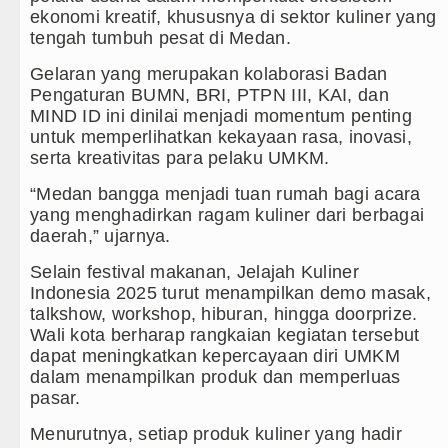
Gubernur Bobby Nasution Minta Kepa
ekonomi kreatif, khususnya di sektor kuliner yang
tengah tumbuh pesat di Medan.
Rico Waas : Kemerdekaan Harus Dira
Gelaran yang merupakan kolaborasi Badan
Akses Jalan ke Pemandian Air Panas 
Pengaturan BUMN, BRI, PTPN III, KAI, dan
MIND ID ini dinilai menjadi momentum penting
Dayang Nan Tujuh Menggetarkan Ged
untuk memperlihatkan kekayaan rasa, inovasi,
serta kreativitas para pelaku UMKM.
“Medan bangga menjadi tuan rumah bagi acara
yang menghadirkan ragam kuliner dari berbagai
daerah,” ujarnya.
Selain festival makanan, Jelajah Kuliner
Indonesia 2025 turut menampilkan demo masak,
talkshow, workshop, hiburan, hingga doorprize.
Wali kota berharap rangkaian kegiatan tersebut
dapat meningkatkan kepercayaan diri UMKM
dalam menampilkan produk dan memperluas
pasar.
Menurutnya, setiap produk kuliner yang hadir