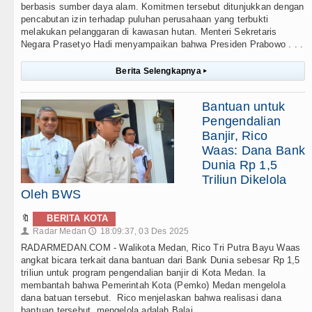
berbasis sumber daya alam. Komitmen tersebut ditunjukkan dengan
pencabutan izin terhadap puluhan perusahaan yang terbukti
melakukan pelanggaran di kawasan hutan. Menteri Sekretaris
Negara Prasetyo Hadi menyampaikan bahwa Presiden Prabowo . . .
Berita Selengkapnya
▸
Bantuan untuk
Pengendalian
Banjir, Rico
Waas: Dana Bank
Dunia Rp 1,5
Triliun Dikelola
Oleh BWS
🔖
BERITA KOTA
Radar Medan
18:09:37, 03 Des 2025
👤
🕔
RADARMEDAN.COM - Walikota Medan, Rico Tri Putra Bayu Waas
angkat bicara terkait dana bantuan dari Bank Dunia sebesar Rp 1,5
triliun untuk program pengendalian banjir di Kota Medan. Ia
membantah bahwa Pemerintah Kota (Pemko) Medan mengelola
dana batuan tersebut. Rico menjelaskan bahwa realisasi dana
bantuan tersebut, mengelola adalah Balai . . .