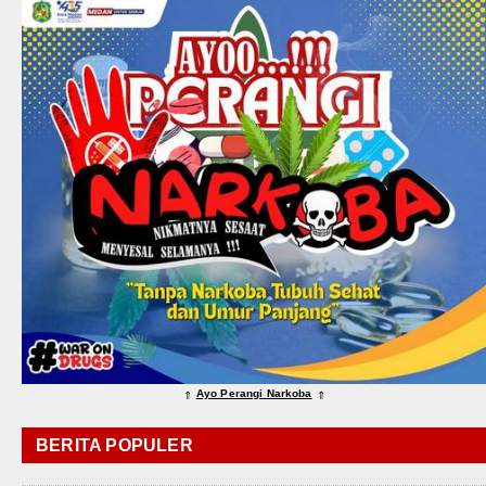
Ayo Perangi Narkoba
⇑
⇑
BERITA POPULER