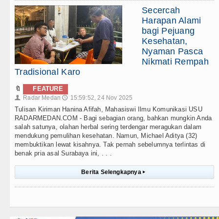
Secercah
Harapan Alami
bagi Pejuang
Kesehatan,
Nyaman Pasca
Nikmati Rempah
Tradisional Karo
🔖
FEATURE
Radar Medan
15:59:52, 24 Nov 2025
👤
🕔
Tulisan Kiriman Hanina Afifah, Mahasiswi Ilmu Komunikasi USU
RADARMEDAN.COM - Bagi sebagian orang, bahkan mungkin Anda
salah satunya, olahan herbal sering terdengar meragukan dalam
mendukung pemulihan kesehatan. Namun, Michael Aditya (32)
membuktikan lewat kisahnya. Tak pernah sebelumnya terlintas di
benak pria asal Surabaya ini, . . .
Berita Selengkapnya
▸