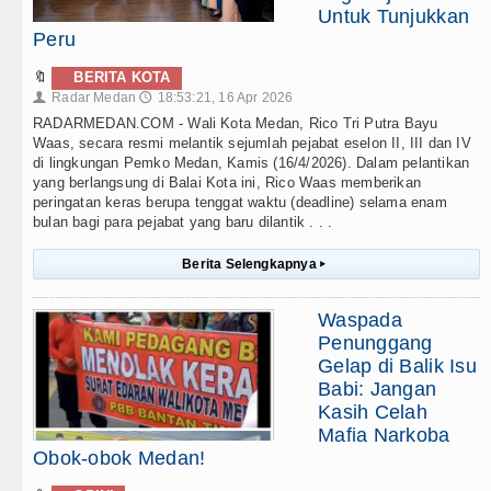
Untuk Tunjukkan
Peru
🔖
BERITA KOTA
Radar Medan
18:53:21, 16 Apr 2026
👤
🕔
RADARMEDAN.COM - Wali Kota Medan, Rico Tri Putra Bayu
Waas, secara resmi melantik sejumlah pejabat eselon II, III dan IV
di lingkungan Pemko Medan, Kamis (16/4/2026). Dalam pelantikan
yang berlangsung di Balai Kota ini, Rico Waas memberikan
peringatan keras berupa tenggat waktu (deadline) selama enam
bulan bagi para pejabat yang baru dilantik . . .
Berita Selengkapnya
▸
Waspada
Penunggang
Gelap di Balik Isu
Babi: Jangan
Kasih Celah
Mafia Narkoba
Obok-obok Medan!