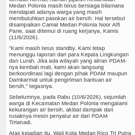
Medan Polonia masih terus bersiaga bilamana
mendapati adanya warga yang masih
membutuhkan pasokan air bersih. Hal tersebut
prah dan Ngawur
disampaikan Camat Medan Polonia Noor Alfi
Pane, saat ditemui di ruang kerjanya, Kamis
Agustus 2026
(11/6/2026).
g Kong
"Kami masih terus standby. Kami tetap
menunggu laporan dari para Kepala Lingkungan
ahabatan di Perth
dan Lurah. Jika ada wilayah yang aliran PDAM-
nya kembali mati, kami akan langsung
 Hong Kong Pukul 19.00 WIB
berkoordinasi lagi dengan pihak PDAM maupun
Damkarmat untuk pengiriman bantuan air
bersih," tegasnya.
Sebelumnya, pada Rabu (10/6/2026), sejumlah
a Wilayah Sumut
warga di Kecamatan Medan Polonia mengalami
kekurangan air bersih, akibat dampak dari
t Ditargetkan Rampung
rusaknya mesin penyalur air dari PDAM
Tirtanadi.
Atas kejadian itu, Wali Kota Medan Rico Tri Putra