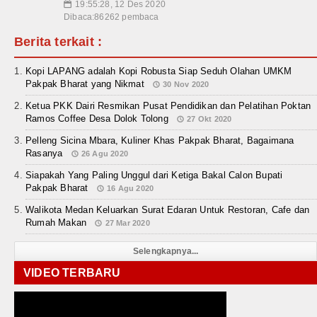
19:55:28, 12 Des 2020
📅
Dibaca:86262 pembaca
Berita terkait :
Kopi LAPANG adalah Kopi Robusta Siap Seduh Olahan UMKM
Pakpak Bharat yang Nikmat
30 Nov 2020
Ketua PKK Dairi Resmikan Pusat Pendidikan dan Pelatihan Poktan
Ramos Coffee Desa Dolok Tolong
27 Okt 2020
Pelleng Sicina Mbara, Kuliner Khas Pakpak Bharat, Bagaimana
Rasanya
26 Agu 2020
Siapakah Yang Paling Unggul dari Ketiga Bakal Calon Bupati
Pakpak Bharat
16 Agu 2020
Walikota Medan Keluarkan Surat Edaran Untuk Restoran, Cafe dan
Rumah Makan
27 Mar 2020
Selengkapnya...
VIDEO TERBARU