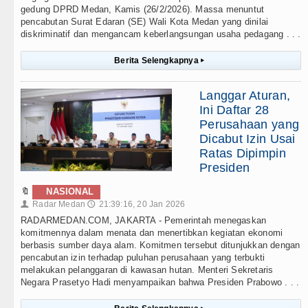
gedung DPRD Medan, Kamis (26/2/2026). Massa menuntut
pencabutan Surat Edaran (SE) Wali Kota Medan yang dinilai
diskriminatif dan mengancam keberlangsungan usaha pedagang . . .
Berita Selengkapnya
▸
Langgar Aturan,
Ini Daftar 28
Perusahaan yang
Dicabut Izin Usai
Ratas Dipimpin
Presiden
🔖
NASIONAL
Radar Medan
21:39:16, 20 Jan 2026
👤
🕔
RADARMEDAN.COM, JAKARTA - Pemerintah menegaskan
komitmennya dalam menata dan menertibkan kegiatan ekonomi
berbasis sumber daya alam. Komitmen tersebut ditunjukkan dengan
pencabutan izin terhadap puluhan perusahaan yang terbukti
melakukan pelanggaran di kawasan hutan. Menteri Sekretaris
Negara Prasetyo Hadi menyampaikan bahwa Presiden Prabowo . . .