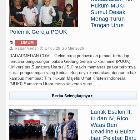
Hukum MUKI
Sumut Desak
Menag Turun
Tangan Urus
Polemik Gereja POUK
🔖
UMUM
Radar Medan
17:05:29, 26 Mei 2026
👤
🕔
RADARMEDAN.COM – Gelombang perlawanan jemaat terhadap
rencana pengosongan paksa Gedung Gereja Oikoumene (POUK)
Universitas Sumatera Utara (USU) makin memanas paska terbitnya
surat pengosongan yang kedua. Buntunya komunikasi dengan pihak
kampus membuat Tim Hukum Majelis Umat Kristen Indonesia
(MUKI) Sumatera Utara menolak keras surat . . .
Berita Selengkapnya
▸
Lantik Eselon II,
III dan IV, Rico
Waas Beri
Deadline 6 Bulan
bagi Pejabat Baru