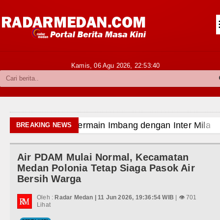
Siantar-Simalungun
Kabupaten Karo
Pakpak Bharat
Kamis, 06 Agu 2026,
22:53:42
Kabupaten Simalungun
Metropolitan
TNI POLRI
ahabatan di Perth
BREAKING NEWS
Hukum dan Kriminal
 Hong Kong Pukul 19.00 WIB
Air PDAM Mulai Normal, Kecamatan
Politik
Medan Polonia Tetap Siaga Pasok Air
Bersih Warga
Hiburan
a Wilayah Sumut
Oleh :
Radar Medan | 11 Jun 2026, 19:36:54 WIB
| 👁 701
Olahraga
Lihat
t Ditargetkan Rampung