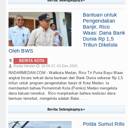
Berita Selengkapnya
▸
Bantuan untuk
Pengendalian
Banjir, Rico
Waas: Dana Bank
Dunia Rp 1,5
Triliun Dikelola
Oleh BWS
🔖
BERITA KOTA
Radar Medan
18:09:37, 03 Des 2025
👤
🕔
RADARMEDAN.COM - Walikota Medan, Rico Tri Putra Bayu Waas
angkat bicara terkait dana bantuan dari Bank Dunia sebesar Rp 1,5
triliun untuk program pengendalian banjir di Kota Medan. Ia
membantah bahwa Pemerintah Kota (Pemko) Medan mengelola
dana batuan tersebut. Rico menjelaskan bahwa realisasi dana
bantuan tersebut, mengelola adalah Balai . . .
Berita Selengkapnya
▸
Polda Sumut Rilis