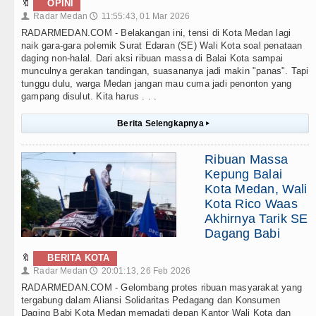
🔖
OPINI
Radar Medan
11:55:43, 01 Mar 2026
👤
🕔
RADARMEDAN.COM - Belakangan ini, tensi di Kota Medan lagi
naik gara-gara polemik Surat Edaran (SE) Wali Kota soal penataan
daging non-halal. Dari aksi ribuan massa di Balai Kota sampai
munculnya gerakan tandingan, suasananya jadi makin "panas". Tapi
tunggu dulu, warga Medan jangan mau cuma jadi penonton yang
gampang disulut. Kita harus . . .
Berita Selengkapnya
▸
Ribuan Massa
Kepung Balai
Kota Medan, Wali
Kota Rico Waas
Akhirnya Tarik SE
Dagang Babi
🔖
BERITA KOTA
Radar Medan
20:01:13, 26 Feb 2026
👤
🕔
RADARMEDAN.COM - Gelombang protes ribuan masyarakat yang
tergabung dalam Aliansi Solidaritas Pedagang dan Konsumen
Daging Babi Kota Medan memadati depan Kantor Wali Kota dan