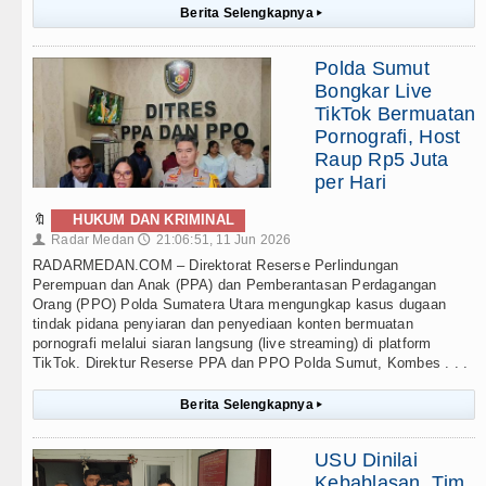
Berita Selengkapnya
▸
Polda Sumut
Bongkar Live
TikTok Bermuatan
Pornografi, Host
Raup Rp5 Juta
per Hari
🔖
HUKUM DAN KRIMINAL
Radar Medan
21:06:51, 11 Jun 2026
👤
🕔
RADARMEDAN.COM – Direktorat Reserse Perlindungan
Perempuan dan Anak (PPA) dan Pemberantasan Perdagangan
Orang (PPO) Polda Sumatera Utara mengungkap kasus dugaan
tindak pidana penyiaran dan penyediaan konten bermuatan
pornografi melalui siaran langsung (live streaming) di platform
TikTok. Direktur Reserse PPA dan PPO Polda Sumut, Kombes . . .
Berita Selengkapnya
▸
USU Dinilai
Kebablasan, Tim