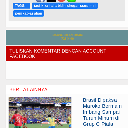
TAGS:
taufik-zainal-abidin-siregar-ssos-msi
pemkab-asahan
TULISKAN KOMENTAR DENGAN ACCOUNT
FACEBOOK
BERITA LAINNYA:
Brasil Dipaksa
Maroko Bermain
Imbang Sampai
Turun Minum di
Grup C Piala