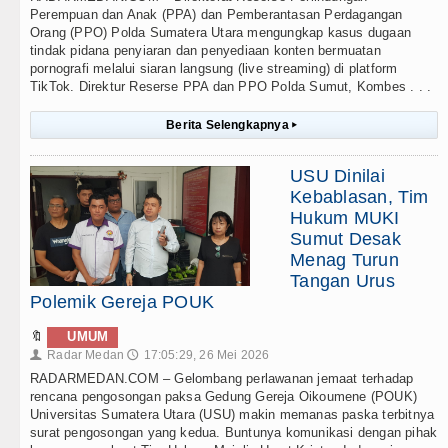
Perempuan dan Anak (PPA) dan Pemberantasan Perdagangan
Orang (PPO) Polda Sumatera Utara mengungkap kasus dugaan
tindak pidana penyiaran dan penyediaan konten bermuatan
pornografi melalui siaran langsung (live streaming) di platform
TikTok. Direktur Reserse PPA dan PPO Polda Sumut, Kombes . . .
Berita Selengkapnya
▸
USU Dinilai
Kebablasan, Tim
Hukum MUKI
Sumut Desak
Menag Turun
Tangan Urus
Polemik Gereja POUK
🔖
UMUM
Radar Medan
17:05:29, 26 Mei 2026
👤
🕔
RADARMEDAN.COM – Gelombang perlawanan jemaat terhadap
rencana pengosongan paksa Gedung Gereja Oikoumene (POUK)
Universitas Sumatera Utara (USU) makin memanas paska terbitnya
surat pengosongan yang kedua. Buntunya komunikasi dengan pihak