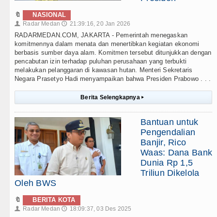
🔖
NASIONAL
Radar Medan
21:39:16, 20 Jan 2026
👤
🕔
RADARMEDAN.COM, JAKARTA - Pemerintah menegaskan
komitmennya dalam menata dan menertibkan kegiatan ekonomi
berbasis sumber daya alam. Komitmen tersebut ditunjukkan dengan
pencabutan izin terhadap puluhan perusahaan yang terbukti
melakukan pelanggaran di kawasan hutan. Menteri Sekretaris
Negara Prasetyo Hadi menyampaikan bahwa Presiden Prabowo . . .
Berita Selengkapnya
▸
Bantuan untuk
Pengendalian
Banjir, Rico
Waas: Dana Bank
Dunia Rp 1,5
Triliun Dikelola
Oleh BWS
🔖
BERITA KOTA
Radar Medan
18:09:37, 03 Des 2025
👤
🕔