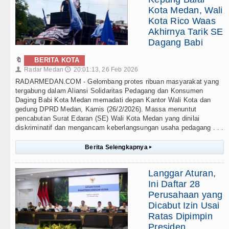
Kota Medan, Wali
Kota Rico Waas
Akhirnya Tarik SE
Dagang Babi
🔖
BERITA KOTA
Radar Medan
20:01:13, 26 Feb 2026
👤
🕔
RADARMEDAN.COM - Gelombang protes ribuan masyarakat yang
tergabung dalam Aliansi Solidaritas Pedagang dan Konsumen
Daging Babi Kota Medan memadati depan Kantor Wali Kota dan
gedung DPRD Medan, Kamis (26/2/2026). Massa menuntut
pencabutan Surat Edaran (SE) Wali Kota Medan yang dinilai
diskriminatif dan mengancam keberlangsungan usaha pedagang . . .
Berita Selengkapnya
▸
Langgar Aturan,
Ini Daftar 28
Perusahaan yang
Dicabut Izin Usai
Ratas Dipimpin
Presiden