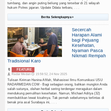
tumbang, dan angin puting beliung yang tersebar di 21 wilayah
hukum Polres jajaran. Update Ddata terbaru, . . .
Berita Selengkapnya
▸
Secercah
Harapan Alami
bagi Pejuang
Kesehatan,
Nyaman Pasca
Nikmati Rempah
Tradisional Karo
🔖
FEATURE
Radar Medan
15:59:52, 24 Nov 2025
👤
🕔
Tulisan Kiriman Hanina Afifah, Mahasiswi Ilmu Komunikasi USU
RADARMEDAN.COM - Bagi sebagian orang, bahkan mungkin Anda
salah satunya, olahan herbal sering terdengar meragukan dalam
mendukung pemulihan kesehatan. Namun, Michael Aditya (32)
membuktikan lewat kisahnya. Tak pernah sebelumnya terlintas di
benak pria asal Surabaya ini, . . .