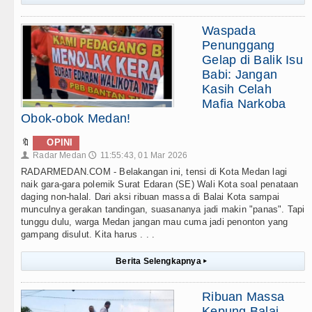
Waspada
Penunggang
Gelap di Balik Isu
Babi: Jangan
Kasih Celah
Mafia Narkoba
Obok-obok Medan!
🔖
OPINI
Radar Medan
11:55:43, 01 Mar 2026
👤
🕔
RADARMEDAN.COM - Belakangan ini, tensi di Kota Medan lagi
naik gara-gara polemik Surat Edaran (SE) Wali Kota soal penataan
daging non-halal. Dari aksi ribuan massa di Balai Kota sampai
munculnya gerakan tandingan, suasananya jadi makin "panas". Tapi
tunggu dulu, warga Medan jangan mau cuma jadi penonton yang
gampang disulut. Kita harus . . .
Berita Selengkapnya
▸
Ribuan Massa
Kepung Balai