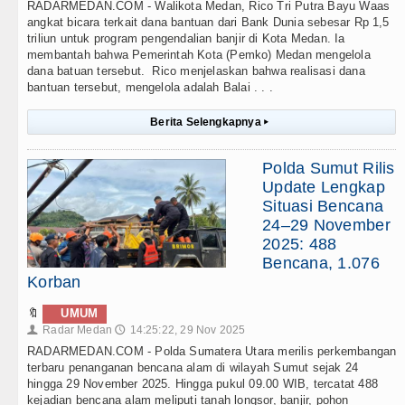
RADARMEDAN.COM - Walikota Medan, Rico Tri Putra Bayu Waas
angkat bicara terkait dana bantuan dari Bank Dunia sebesar Rp 1,5
triliun untuk program pengendalian banjir di Kota Medan. Ia
membantah bahwa Pemerintah Kota (Pemko) Medan mengelola
dana batuan tersebut. Rico menjelaskan bahwa realisasi dana
bantuan tersebut, mengelola adalah Balai . . .
Berita Selengkapnya
▸
Polda Sumut Rilis
Update Lengkap
Situasi Bencana
24–29 November
2025: 488
Bencana, 1.076
Korban
🔖
UMUM
Radar Medan
14:25:22, 29 Nov 2025
👤
🕔
RADARMEDAN.COM - Polda Sumatera Utara merilis perkembangan
terbaru penanganan bencana alam di wilayah Sumut sejak 24
hingga 29 November 2025. Hingga pukul 09.00 WIB, tercatat 488
kejadian bencana alam meliputi tanah longsor, banjir, pohon