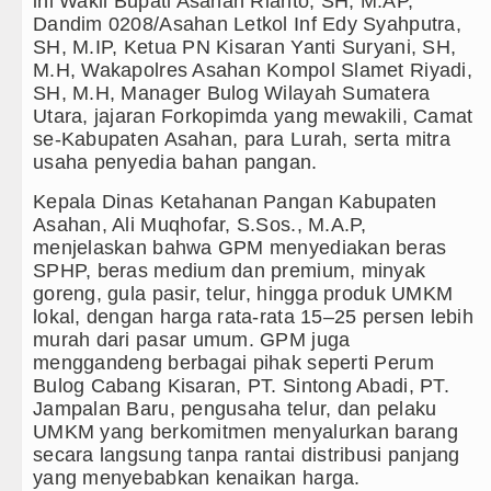
ini Wakil Bupati Asahan Rianto, SH, M.AP,
ang Mantan PM Bangladesh Sheikh Hasina Hadapi An
Dandim 0208/Asahan Letkol Inf Edy Syahputra,
SH, M.IP, Ketua PN Kisaran Yanti Suryani, SH,
ester United Laga Persahabatan di Swedia 8 Agustus
M.H, Wakapolres Asahan Kompol Slamet Riyadi,
SH, M.H, Manager Bulog Wilayah Sumatera
ran Terendah, Inspektorat Soroti Kinerja Kadis Perki
Utara, jajaran Forkopimda yang mewakili, Camat
se-Kabupaten Asahan, para Lurah, serta mitra
by Nasution Siapkan Rumah Produksi Kelapa di Nias 
usaha penyedia bahan pangan.
Kepala Dinas Ketahanan Pangan Kabupaten
Asahan, Ali Muqhofar, S.Sos., M.A.P,
menjelaskan bahwa GPM menyediakan beras
SPHP, beras medium dan premium, minyak
goreng, gula pasir, telur, hingga produk UMKM
lokal, dengan harga rata-rata 15–25 persen lebih
murah dari pasar umum. GPM juga
menggandeng berbagai pihak seperti Perum
Bulog Cabang Kisaran, PT. Sintong Abadi, PT.
Jampalan Baru, pengusaha telur, dan pelaku
UMKM yang berkomitmen menyalurkan barang
secara langsung tanpa rantai distribusi panjang
yang menyebabkan kenaikan harga.