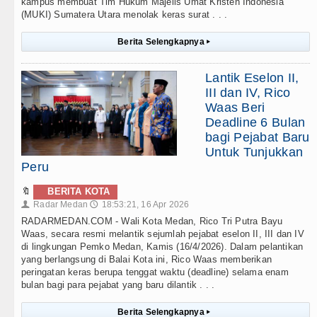
kampus membuat Tim Hukum Majelis Umat Kristen Indonesia
(MUKI) Sumatera Utara menolak keras surat . . .
Berita Selengkapnya
▸
Lantik Eselon II,
III dan IV, Rico
Waas Beri
Deadline 6 Bulan
bagi Pejabat Baru
Untuk Tunjukkan
Peru
🔖
BERITA KOTA
Radar Medan
18:53:21, 16 Apr 2026
👤
🕔
RADARMEDAN.COM - Wali Kota Medan, Rico Tri Putra Bayu
Waas, secara resmi melantik sejumlah pejabat eselon II, III dan IV
di lingkungan Pemko Medan, Kamis (16/4/2026). Dalam pelantikan
yang berlangsung di Balai Kota ini, Rico Waas memberikan
peringatan keras berupa tenggat waktu (deadline) selama enam
bulan bagi para pejabat yang baru dilantik . . .
Berita Selengkapnya
▸