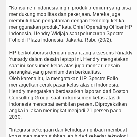
"Konsumen Indonesia ingin produk premium yang bisa
Sebut LSL Pengidap HIV/AIDS di
mendukung mobilitas dan pekerjaan. Mereka juga
membutuhkan pengalaman dengan teknologi ketika
Arsenal Dibungkam Real Betis pa
menggunakan produk," kata Chief Operating Officer HP
Indonesia, Hendry Widjaja saat peluncuran Spectre
Chelsea Tumbang Ditekuk Juvent
Folio di Plaza Indonesia, Jakarta, Rabu (20/2).
Bupati Taput Sambut Kunjungan K
HP berkolaborasi dengan perancang aksesoris Rinaldy
Yunardy dalam desain laptop ini. Hendry mengatakan
PD AIJ Sumut Kembali Amankan A
saat ini konsumen kelas atas juga mencari desain
perangkat yang premium dan berkualitas.
Bupati Toba Lantik 39 Pejabat, Te
Oleh karena itu, ia mengatakan HP Spectre Folio
menargetkan ceruk pasar kelas atas di Indonesia.
LGB Minus T dan Q Sebagai Orien
Hendry mengatakan berdasarkan laporan dari Boston
Consulting Group, saat ini konsumen kelas atas di
Danrem 011 Lilawangsa Brigjen 
Indonesia mencapai sembilan persen. Diproyeksikan
Aceh
angka ini akan meningkat menjadi 21 persen pada
2030.
Era Baru Pengobatan Pasien Kank
"Integrasi pekerjaan dan kehidupan pribadi membuat
Rico Waas Nonaktifkan Lurah AU
konsumen membutuhkan lebih dari sekedar teknologi.