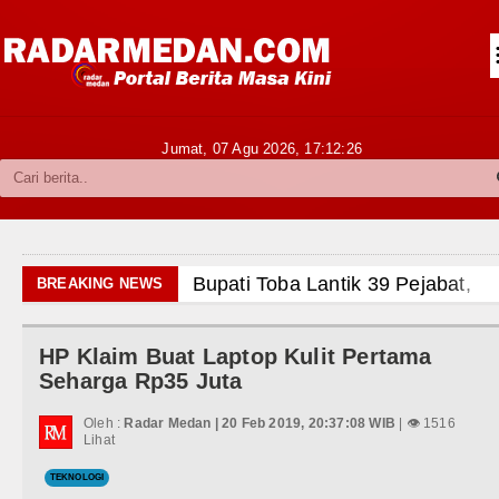
Siantar-Simalungun
Kabupaten Karo
Pakpak Bharat
Jumat, 07 Agu 2026,
17:12:28
Kabupaten Simalungun
Metropolitan
TNI POLRI
Bupati Toba Lantik 39 Pejabat, Te
BREAKING NEWS
Hukum dan Kriminal
LGB Minus T dan Q Sebagai Orien
HP Klaim Buat Laptop Kulit Pertama
Politik
Danrem 011 Lilawangsa Brigjen 
Seharga Rp35 Juta
Aceh
Hiburan
Oleh :
Radar Medan | 20 Feb 2019, 20:37:08 WIB
| 👁 1516
Lihat
Era Baru Pengobatan Pasien Kank
Olahraga
TEKNOLOGI
Rico Waas Nonaktifkan Lurah AU