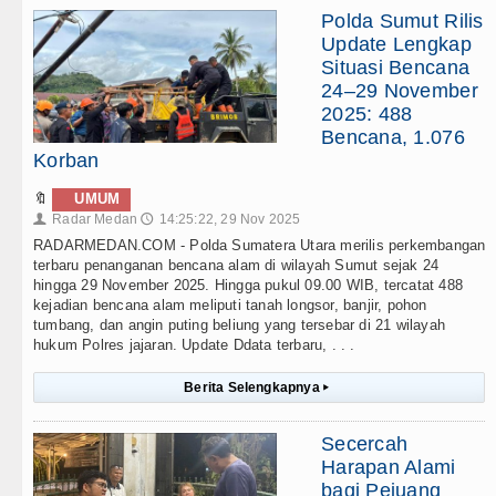
Polda Sumut Rilis
Update Lengkap
Situasi Bencana
24–29 November
2025: 488
Bencana, 1.076
Korban
🔖
UMUM
Radar Medan
14:25:22, 29 Nov 2025
👤
🕔
RADARMEDAN.COM - Polda Sumatera Utara merilis perkembangan
terbaru penanganan bencana alam di wilayah Sumut sejak 24
hingga 29 November 2025. Hingga pukul 09.00 WIB, tercatat 488
kejadian bencana alam meliputi tanah longsor, banjir, pohon
tumbang, dan angin puting beliung yang tersebar di 21 wilayah
hukum Polres jajaran. Update Ddata terbaru, . . .
Berita Selengkapnya
▸
Secercah
Harapan Alami
bagi Pejuang