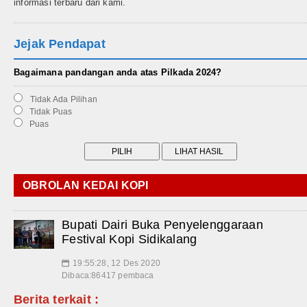
informasi terbaru dari kami.
Jejak Pendapat
Bagaimana pandangan anda atas Pilkada 2024?
Tidak Ada Pilihan
Tidak Puas
Puas
OBROLAN KEDAI KOPI
Bupati Dairi Buka Penyelenggaraan
Festival Kopi Sidikalang
19:55:28, 12 Des 2020
📅
Dibaca:86417 pembaca
Berita terkait :