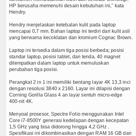
HP berusaha memenuhi desain kebutuhan ini," kata
Sebut LSL Pengidap HIV/AIDS di
Hendry.
Arsenal Dibungkam Real Betis pa
Hendry menjelaskan ketebalan kulit pada laptop
mencapai 0,7 mm. Bahan laptop ini terdiri dari kulit asli
Chelsea Tumbang Ditekuk Juvent
yang berwarna kecoklatan dan kromium Cognac Brown.
Bupati Taput Sambut Kunjungan K
Laptop ini tersedia dalam tiga posisi berbeda; posisi
standar laptop, posisi tablet, dan tenda. 40 magnet
PD AIJ Sumut Kembali Amankan A
ditempatkan dalam laptop untuk memuluskan
perubahan tiga posisi.
Perangkat 2 in 1 ini memiliki bentang layar 4K 13,3 inci
dengan resolusi 3840 x 2160. Layar ini dilapisi dengan
Corning Gorilla Glass 4 an layar sentuh micro-edge
400-nit 4K.
Menyoal prosesor, Spectre Folio menggunakan Intel
Core i7-8500Y generasi kedelapan dengan kecepatan
1,5 GHz yang bisa didorong hingga 4,2 GHz .
Spesifikasi ini dikombinasikan dengan RAM 16 GB dan