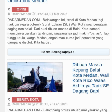
Obok-obok Medan!
🔖
OPINI
Radar Medan
11:55:43, 01 Mar 2026
👤
🕔
RADARMEDAN.COM - Belakangan ini, tensi di Kota Medan lagi
naik gara-gara polemik Surat Edaran (SE) Wali Kota soal penataan
daging non-halal. Dari aksi ribuan massa di Balai Kota sampai
munculnya gerakan tandingan, suasananya jadi makin "panas". Tapi
tunggu dulu, warga Medan jangan mau cuma jadi penonton yang
gampang disulut. Kita harus . . .
Berita Selengkapnya
▸
Ribuan Massa
Kepung Balai
Kota Medan, Wali
Kota Rico Waas
Akhirnya Tarik SE
Dagang Babi
🔖
BERITA KOTA
Radar Medan
20:01:13, 26 Feb 2026
👤
🕔
RADARMEDAN.COM - Gelombang protes ribuan masyarakat yang