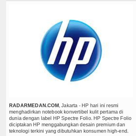
Teknologi
Sebut LSL Pengidap HIV/AIDS di
Internasional
Arsenal Dibungkam Real Betis pa
Wisata
Chelsea Tumbang Ditekuk Juvent
TIPS dan TRIK
Bupati Taput Sambut Kunjungan K
+ Lainnya
PD AIJ Sumut Kembali Amankan A
Video
Bupati Toba Lantik 39 Pejabat, Te
Kesehatan
LGB Minus T dan Q Sebagai Orien
Kuliner
Danrem 011 Lilawangsa Brigjen 
Siraman Rohani
RADARMEDAN.COM
, Jakarta - HP hari ini resmi
Aceh
menghadirkan notebook konvertibel kulit pertama di
dunia dengan label HP Spectre Folio. HP Spectre Folio
Era Baru Pengobatan Pasien Kank
diciptakan HP menggabungkan desain premium dan
teknologi terkini yang dibutuhkan konsumen high-end.
Rico Waas Nonaktifkan Lurah AU