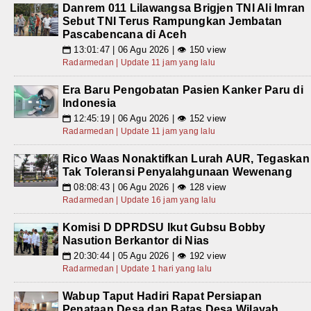
Danrem 011 Lilawangsa Brigjen TNI Ali Imran
Sebut TNI Terus Rampungkan Jembatan
Pascabencana di Aceh
13:01:47 | 06 Agu 2026 | 👁 150 view
📅
Radarmedan | Update 11 jam yang lalu
Era Baru Pengobatan Pasien Kanker Paru di
Indonesia
12:45:19 | 06 Agu 2026 | 👁 152 view
📅
Radarmedan | Update 11 jam yang lalu
Rico Waas Nonaktifkan Lurah AUR, Tegaskan
Tak Toleransi Penyalahgunaan Wewenang
08:08:43 | 06 Agu 2026 | 👁 128 view
📅
Radarmedan | Update 16 jam yang lalu
Komisi D DPRDSU Ikut Gubsu Bobby
Nasution Berkantor di Nias
20:30:44 | 05 Agu 2026 | 👁 192 view
📅
Radarmedan | Update 1 hari yang lalu
Wabup Taput Hadiri Rapat Persiapan
Penataan Desa dan Batas Desa Wilayah