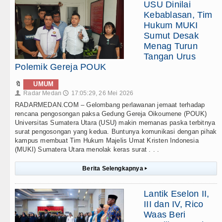
USU Dinilai
Kebablasan, Tim
Hukum MUKI
Sumut Desak
Menag Turun
Tangan Urus
Polemik Gereja POUK
🔖
UMUM
Radar Medan
17:05:29, 26 Mei 2026
👤
🕔
RADARMEDAN.COM – Gelombang perlawanan jemaat terhadap
rencana pengosongan paksa Gedung Gereja Oikoumene (POUK)
Universitas Sumatera Utara (USU) makin memanas paska terbitnya
surat pengosongan yang kedua. Buntunya komunikasi dengan pihak
kampus membuat Tim Hukum Majelis Umat Kristen Indonesia
(MUKI) Sumatera Utara menolak keras surat . . .
Berita Selengkapnya
▸
Lantik Eselon II,
III dan IV, Rico
Waas Beri