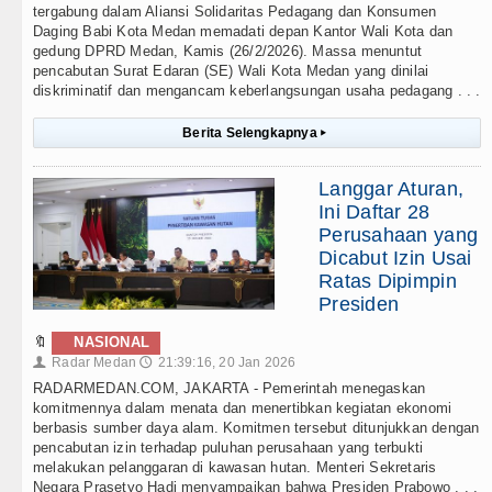
tergabung dalam Aliansi Solidaritas Pedagang dan Konsumen
Daging Babi Kota Medan memadati depan Kantor Wali Kota dan
gedung DPRD Medan, Kamis (26/2/2026). Massa menuntut
pencabutan Surat Edaran (SE) Wali Kota Medan yang dinilai
diskriminatif dan mengancam keberlangsungan usaha pedagang . . .
Berita Selengkapnya
▸
Langgar Aturan,
Ini Daftar 28
Perusahaan yang
Dicabut Izin Usai
Ratas Dipimpin
Presiden
🔖
NASIONAL
Radar Medan
21:39:16, 20 Jan 2026
👤
🕔
RADARMEDAN.COM, JAKARTA - Pemerintah menegaskan
komitmennya dalam menata dan menertibkan kegiatan ekonomi
berbasis sumber daya alam. Komitmen tersebut ditunjukkan dengan
pencabutan izin terhadap puluhan perusahaan yang terbukti
melakukan pelanggaran di kawasan hutan. Menteri Sekretaris
Negara Prasetyo Hadi menyampaikan bahwa Presiden Prabowo . . .