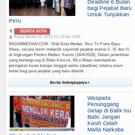
Deadline 6 Bulan
bagi Pejabat Baru
Untuk Tunjukkan
Peru
🔖
BERITA KOTA
Radar Medan
18:53:21, 16 Apr 2026
👤
🕔
RADARMEDAN.COM - Wali Kota Medan, Rico Tri Putra Bayu
Waas, secara resmi melantik sejumlah pejabat eselon II, III dan IV
di lingkungan Pemko Medan, Kamis (16/4/2026). Dalam pelantikan
yang berlangsung di Balai Kota ini, Rico Waas memberikan
peringatan keras berupa tenggat waktu (deadline) selama enam
bulan bagi para pejabat yang baru dilantik . . .
Berita Selengkapnya
▸
Waspada
Penunggang
Gelap di Balik Isu
Babi: Jangan
Kasih Celah
Mafia Narkoba