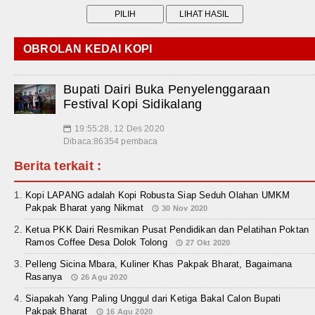
OBROLAN KEDAI KOPI
Bupati Dairi Buka Penyelenggaraan
Festival Kopi Sidikalang
19:55:28, 12 Des 2020
📅
Dibaca:86354 pembaca
Berita terkait :
Kopi LAPANG adalah Kopi Robusta Siap Seduh Olahan UMKM
Pakpak Bharat yang Nikmat
30 Nov 2020
Ketua PKK Dairi Resmikan Pusat Pendidikan dan Pelatihan Poktan
Ramos Coffee Desa Dolok Tolong
27 Okt 2020
Pelleng Sicina Mbara, Kuliner Khas Pakpak Bharat, Bagaimana
Rasanya
26 Agu 2020
Siapakah Yang Paling Unggul dari Ketiga Bakal Calon Bupati
Pakpak Bharat
16 Agu 2020