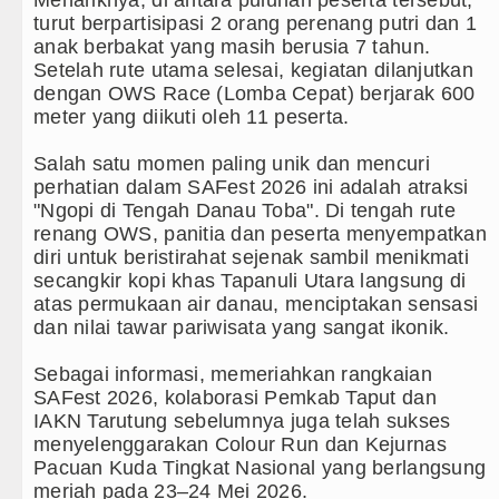
Menariknya, di antara puluhan peserta tersebut,
turut berpartisipasi 2 orang perenang putri dan 1
anak berbakat yang masih berusia 7 tahun.
Setelah rute utama selesai, kegiatan dilanjutkan
dengan OWS Race (Lomba Cepat) berjarak 600
meter yang diikuti oleh 11 peserta.
‎Salah satu momen paling unik dan mencuri
perhatian dalam SAFest 2026 ini adalah atraksi
"Ngopi di Tengah Danau Toba". Di tengah rute
renang OWS, panitia dan peserta menyempatkan
diri untuk beristirahat sejenak sambil menikmati
secangkir kopi khas Tapanuli Utara langsung di
atas permukaan air danau, menciptakan sensasi
dan nilai tawar pariwisata yang sangat ikonik.
‎Sebagai informasi, memeriahkan rangkaian
SAFest 2026, kolaborasi Pemkab Taput dan
IAKN Tarutung sebelumnya juga telah sukses
menyelenggarakan Colour Run dan Kejurnas
Pacuan Kuda Tingkat Nasional yang berlangsung
meriah pada 23–24 Mei 2026.