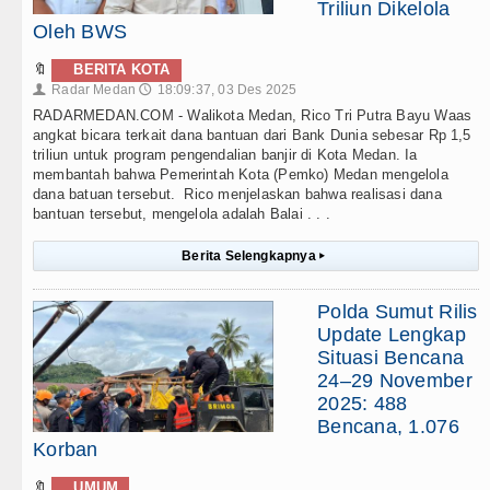
Triliun Dikelola
Oleh BWS
🔖
BERITA KOTA
Radar Medan
18:09:37, 03 Des 2025
👤
🕔
RADARMEDAN.COM - Walikota Medan, Rico Tri Putra Bayu Waas
angkat bicara terkait dana bantuan dari Bank Dunia sebesar Rp 1,5
triliun untuk program pengendalian banjir di Kota Medan. Ia
membantah bahwa Pemerintah Kota (Pemko) Medan mengelola
dana batuan tersebut. Rico menjelaskan bahwa realisasi dana
bantuan tersebut, mengelola adalah Balai . . .
Berita Selengkapnya
▸
Polda Sumut Rilis
Update Lengkap
Situasi Bencana
24–29 November
2025: 488
Bencana, 1.076
Korban
🔖
UMUM