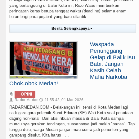
yang berlangsung di Balai Kota ini, Rico Waas memberikan
peringatan keras berupa tenggat waktu (deadline) selama enam
bulan bagi para pejabat yang baru dilantik . . .
Berita Selengkapnya
▸
Waspada
Penunggang
Gelap di Balik Isu
Babi: Jangan
Kasih Celah
Mafia Narkoba
Obok-obok Medan!
🔖
OPINI
Radar Medan
11:55:43, 01 Mar 2026
👤
🕔
RADARMEDAN.COM - Belakangan ini, tensi di Kota Medan lagi
naik gara-gara polemik Surat Edaran (SE) Wali Kota soal penataan
daging non-halal. Dari aksi ribuan massa di Balai Kota sampai
munculnya gerakan tandingan, suasananya jadi makin "panas". Tapi
tunggu dulu, warga Medan jangan mau cuma jadi penonton yang
gampang disulut. Kita harus . . .