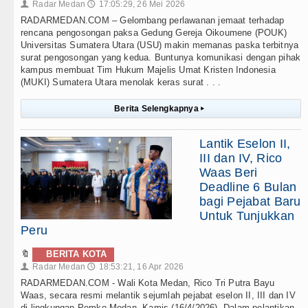
Radar Medan
17:05:29, 26 Mei 2026
👤
🕔
RADARMEDAN.COM – Gelombang perlawanan jemaat terhadap
rencana pengosongan paksa Gedung Gereja Oikoumene (POUK)
Universitas Sumatera Utara (USU) makin memanas paska terbitnya
surat pengosongan yang kedua. Buntunya komunikasi dengan pihak
kampus membuat Tim Hukum Majelis Umat Kristen Indonesia
(MUKI) Sumatera Utara menolak keras surat . . .
Berita Selengkapnya
▸
Lantik Eselon II,
III dan IV, Rico
Waas Beri
Deadline 6 Bulan
bagi Pejabat Baru
Untuk Tunjukkan
Peru
🔖
BERITA KOTA
Radar Medan
18:53:21, 16 Apr 2026
👤
🕔
RADARMEDAN.COM - Wali Kota Medan, Rico Tri Putra Bayu
Waas, secara resmi melantik sejumlah pejabat eselon II, III dan IV
di lingkungan Pemko Medan, Kamis (16/4/2026). Dalam pelantikan