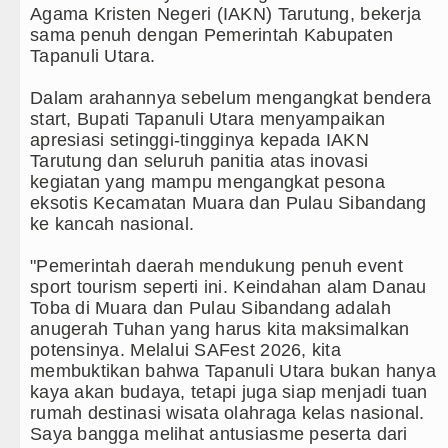
ton Villa Laga Persahabatan 7 Agustus 2026 di Hong 
Agama Kristen Negeri (IAKN) Tarutung, bekerja
sama penuh dengan Pemerintah Kabupaten
t Gubsu Bobby Nasution Berkantor di Nias
Tapanuli Utara.
ebagai Orientasi Seksual Hanya Ada di Alam Pikiran
‎Dalam arahannya sebelum mengangkat bendera
start, Bupati Tapanuli Utara menyampaikan
sa Brigjen TNI Ali Imran Sebut TNI Terus Rampungk
apresiasi setinggi-tingginya kepada IAKN
Tarutung dan seluruh panitia atas inovasi
kegiatan yang mampu mengangkat pesona
 Pasien Kanker Paru di Indonesia
eksotis Kecamatan Muara dan Pulau Sibandang
ke kancah nasional.
‎"Pemerintah daerah mendukung penuh event
sport tourism seperti ini. Keindahan alam Danau
Toba di Muara dan Pulau Sibandang adalah
anugerah Tuhan yang harus kita maksimalkan
potensinya. Melalui SAFest 2026, kita
membuktikan bahwa Tapanuli Utara bukan hanya
kaya akan budaya, tetapi juga siap menjadi tuan
rumah destinasi wisata olahraga kelas nasional.
Saya bangga melihat antusiasme peserta dari