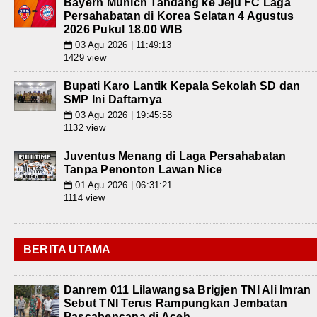
Bayern Munich Tandang ke Jeju FC Laga
Persahabatan di Korea Selatan 4 Agustus
2026 Pukul 18.00 WIB
03 Agu 2026 | 11:49:13
📅
1429 view
Bupati Karo Lantik Kepala Sekolah SD dan
SMP Ini Daftarnya
03 Agu 2026 | 19:45:58
📅
1132 view
Juventus Menang di Laga Persahabatan
Tanpa Penonton Lawan Nice
01 Agu 2026 | 06:31:21
📅
1114 view
BERITA UTAMA
Danrem 011 Lilawangsa Brigjen TNI Ali Imran
Sebut TNI Terus Rampungkan Jembatan
Pascabencana di Aceh