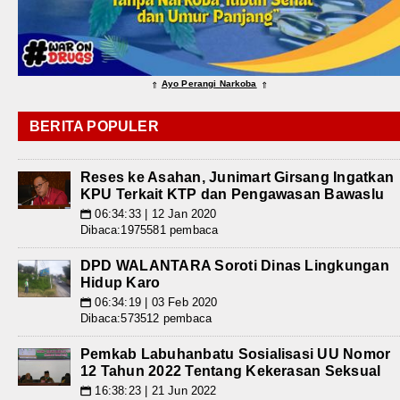
Ayo Perangi Narkoba
⇑
⇑
BERITA POPULER
Reses ke Asahan, Junimart Girsang Ingatkan
KPU Terkait KTP dan Pengawasan Bawaslu
06:34:33 | 12 Jan 2020
📅
Dibaca:1975581 pembaca
DPD WALANTARA Soroti Dinas Lingkungan
Hidup Karo
06:34:19 | 03 Feb 2020
📅
Dibaca:573512 pembaca
Pemkab Labuhanbatu Sosialisasi UU Nomor
12 Tahun 2022 Tentang Kekerasan Seksual
16:38:23 | 21 Jun 2022
📅