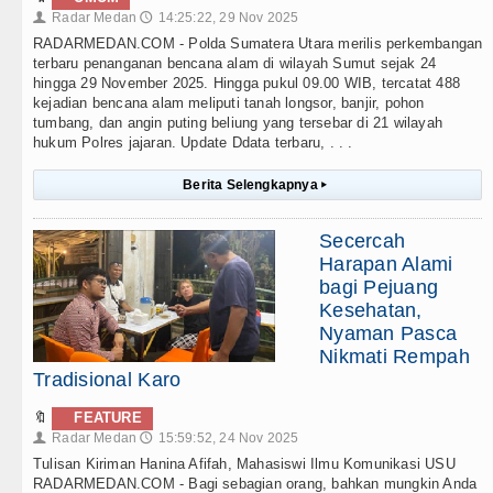
Radar Medan
14:25:22, 29 Nov 2025
👤
🕔
RADARMEDAN.COM - Polda Sumatera Utara merilis perkembangan
terbaru penanganan bencana alam di wilayah Sumut sejak 24
hingga 29 November 2025. Hingga pukul 09.00 WIB, tercatat 488
kejadian bencana alam meliputi tanah longsor, banjir, pohon
tumbang, dan angin puting beliung yang tersebar di 21 wilayah
hukum Polres jajaran. Update Ddata terbaru, . . .
Berita Selengkapnya
▸
Secercah
Harapan Alami
bagi Pejuang
Kesehatan,
Nyaman Pasca
Nikmati Rempah
Tradisional Karo
🔖
FEATURE
Radar Medan
15:59:52, 24 Nov 2025
👤
🕔
Tulisan Kiriman Hanina Afifah, Mahasiswi Ilmu Komunikasi USU
RADARMEDAN.COM - Bagi sebagian orang, bahkan mungkin Anda