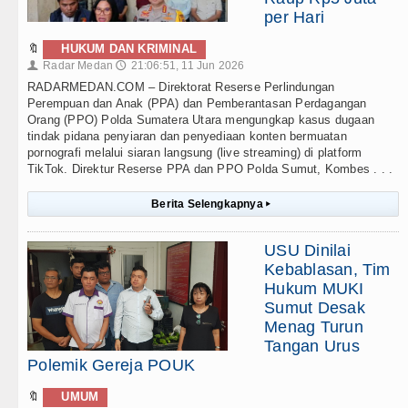
per Hari
🔖
HUKUM DAN KRIMINAL
Radar Medan
21:06:51, 11 Jun 2026
👤
🕔
RADARMEDAN.COM – Direktorat Reserse Perlindungan
Perempuan dan Anak (PPA) dan Pemberantasan Perdagangan
Orang (PPO) Polda Sumatera Utara mengungkap kasus dugaan
tindak pidana penyiaran dan penyediaan konten bermuatan
pornografi melalui siaran langsung (live streaming) di platform
TikTok. Direktur Reserse PPA dan PPO Polda Sumut, Kombes . . .
Berita Selengkapnya
▸
USU Dinilai
Kebablasan, Tim
Hukum MUKI
Sumut Desak
Menag Turun
Tangan Urus
Polemik Gereja POUK
🔖
UMUM