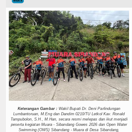
Teknologi
WISATA
ton Villa Laga Persahabatan 7 Agustus 2026 di Hong 
Internasional
t Gubsu Bobby Nasution Berkantor di Nias
Wisata
ebagai Orientasi Seksual Hanya Ada di Alam Pikiran
TIPS dan TRIK
sa Brigjen TNI Ali Imran Sebut TNI Terus Rampungk
+ Lainnya
 Pasien Kanker Paru di Indonesia
Video
kan Lurah AUR, Tegaskan Tak Toleransi Penyalahgun
Kesehatan
HIV/AIDS di Jawa Barat Sebagai Gay Salah Kaprah d
Kuliner
eal Betis pada Laga Persahabatan di Dublin 5 Agustu
Siraman Rohani
Keterangan Gambar :
Wakil Bupati Dr. Deni Parlindungan
tekuk Juventus pada Laga Persahabatan di Hong Kon
Lumbantoruan, M.Eng dan Dandim 0210/TU Letkol Kav. Ronald
Tampubolon, S.H., M.Han, secara resmi melepas dan ikut menjadi
ain Imbang dengan Inter Milan Derby Laga Persahaba
peserta kegiatan Muara - Sibandang Gowes 2026 dan Open Water
Swimming (OWS) Sibandang - Muara di Desa Sibandang,