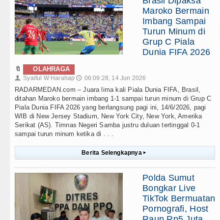
Brasil Dipaksa
Maroko Bermain
Imbang Sampai
Turun Minum di
Grup C Piala
Dunia FIFA 2026
🔖
OLAHRAGA
Syaiful W Harahap
06:09:28, 14 Jun 2026
👤
🕔
RADARMEDAN.com – Juara lima kali Piala Dunia FIFA, Brasil,
ditahan Maroko bermain imbang 1-1 sampai turun minum di Grup C
Piala Dunia FIFA 2026 yang berlangsung pagi ini, 14/6/2026, pagi
WIB di New Jersey Stadium, New York City, New York, Amerika
Serikat (AS). Timnas Negeri Samba justru duluan tertinggal 0-1
sampai turun minum ketika di . . .
Berita Selengkapnya
▸
Polda Sumut
Bongkar Live
TikTok Bermuatan
Pornografi, Host
Raup Rp5 Juta