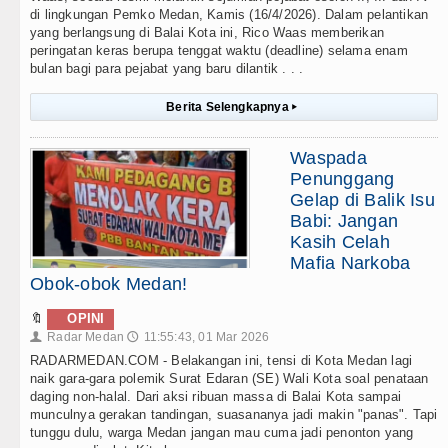
di lingkungan Pemko Medan, Kamis (16/4/2026). Dalam pelantikan
yang berlangsung di Balai Kota ini, Rico Waas memberikan
peringatan keras berupa tenggat waktu (deadline) selama enam
bulan bagi para pejabat yang baru dilantik . . .
Berita Selengkapnya
▸
Waspada
Penunggang
Gelap di Balik Isu
Babi: Jangan
Kasih Celah
Mafia Narkoba
Obok-obok Medan!
🔖
OPINI
Radar Medan
11:55:43, 01 Mar 2026
👤
🕔
RADARMEDAN.COM - Belakangan ini, tensi di Kota Medan lagi
naik gara-gara polemik Surat Edaran (SE) Wali Kota soal penataan
daging non-halal. Dari aksi ribuan massa di Balai Kota sampai
munculnya gerakan tandingan, suasananya jadi makin "panas". Tapi
tunggu dulu, warga Medan jangan mau cuma jadi penonton yang