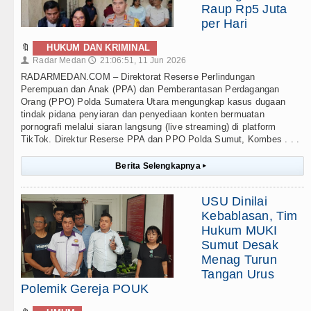
Raup Rp5 Juta
per Hari
🔖
HUKUM DAN KRIMINAL
Radar Medan
21:06:51, 11 Jun 2026
👤
🕔
RADARMEDAN.COM – Direktorat Reserse Perlindungan
Perempuan dan Anak (PPA) dan Pemberantasan Perdagangan
Orang (PPO) Polda Sumatera Utara mengungkap kasus dugaan
tindak pidana penyiaran dan penyediaan konten bermuatan
pornografi melalui siaran langsung (live streaming) di platform
TikTok. Direktur Reserse PPA dan PPO Polda Sumut, Kombes . . .
Berita Selengkapnya
▸
USU Dinilai
Kebablasan, Tim
Hukum MUKI
Sumut Desak
Menag Turun
Tangan Urus
Polemik Gereja POUK