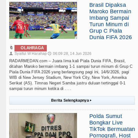
Brasil Dipaksa
Maroko Bermain
Imbang Sampai
Turun Minum di
Grup C Piala
Dunia FIFA 2026
🔖
OLAHRAGA
Syaiful W Harahap
06:09:28, 14 Jun 2026
👤
🕔
RADARMEDAN.com – Juara lima kali Piala Dunia FIFA, Brasil,
ditahan Maroko bermain imbang 1-1 sampai turun minum di Grup C
Piala Dunia FIFA 2026 yang berlangsung pagi ini, 14/6/2026, pagi
WIB di New Jersey Stadium, New York City, New York, Amerika
Serikat (AS). Timnas Negeri Samba justru duluan tertinggal 0-1
sampai turun minum ketika di . . .
Berita Selengkapnya
▸
Polda Sumut
Bongkar Live
TikTok Bermuatan
Pornografi, Host