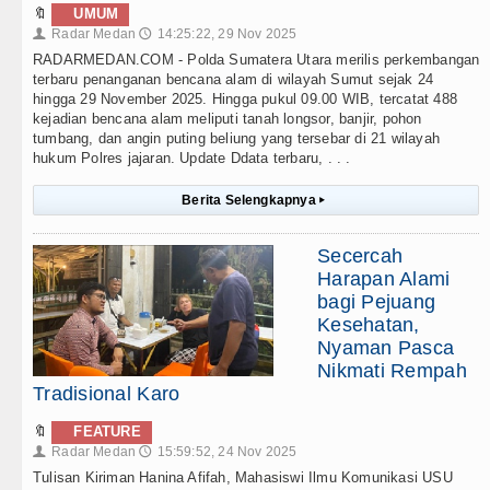
🔖
UMUM
Radar Medan
14:25:22, 29 Nov 2025
👤
🕔
RADARMEDAN.COM - Polda Sumatera Utara merilis perkembangan
terbaru penanganan bencana alam di wilayah Sumut sejak 24
hingga 29 November 2025. Hingga pukul 09.00 WIB, tercatat 488
kejadian bencana alam meliputi tanah longsor, banjir, pohon
tumbang, dan angin puting beliung yang tersebar di 21 wilayah
hukum Polres jajaran. Update Ddata terbaru, . . .
Berita Selengkapnya
▸
Secercah
Harapan Alami
bagi Pejuang
Kesehatan,
Nyaman Pasca
Nikmati Rempah
Tradisional Karo
🔖
FEATURE
Radar Medan
15:59:52, 24 Nov 2025
👤
🕔
Tulisan Kiriman Hanina Afifah, Mahasiswi Ilmu Komunikasi USU