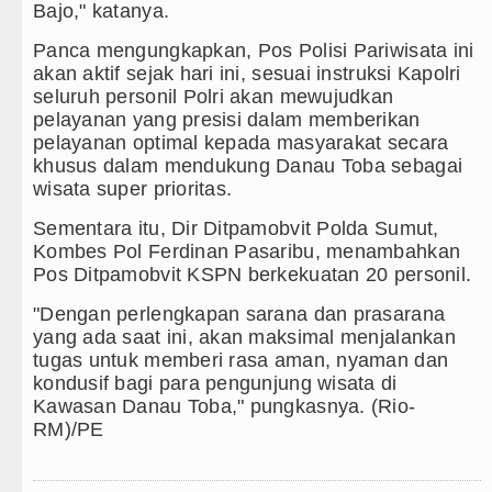
nkan Pelayanan Publik yang Cepat dan Humanis
Bajo," katanya.
 Catur Antar Wartawan, Ajang Silahturahmi
Panca mengungkapkan, Pos Polisi Pariwisata ini
akan aktif sejak hari ini, sesuai instruksi Kapolri
ah se-Kepulauan Nias Percepat Usulan BKP 2027
seluruh personil Polri akan mewujudkan
pelayanan yang presisi dalam memberikan
asyarakat Lewat Peningkatan Pelayanan Primer
pelayanan optimal kepada masyarakat secara
khusus dalam mendukung Danau Toba sebagai
wisata super prioritas.
Sementara itu, Dir Ditpamobvit Polda Sumut,
Kombes Pol Ferdinan Pasaribu, menambahkan
Pos Ditpamobvit KSPN berkekuatan 20 personil.
"Dengan perlengkapan sarana dan prasarana
yang ada saat ini, akan maksimal menjalankan
tugas untuk memberi rasa aman, nyaman dan
kondusif bagi para pengunjung wisata di
Kawasan Danau Toba," pungkasnya. (Rio-
RM)/PE