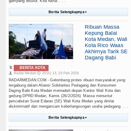
gampang disulut. Kita harus . . .
Berita Selengkapnya
▸
Ribuan Massa
Kepung Balai
Kota Medan, Wali
Kota Rico Waas
Akhirnya Tarik SE
Dagang Babi
🔖
BERITA KOTA
Radar Medan
20:01:13, 26 Feb 2026
👤
🕔
RADARMEDAN.COM - Gelombang protes ribuan masyarakat yang
tergabung dalam Aliansi Solidaritas Pedagang dan Konsumen
Daging Babi Kota Medan memadati depan Kantor Wali Kota dan
gedung DPRD Medan, Kamis (26/2/2026). Massa menuntut
pencabutan Surat Edaran (SE) Wali Kota Medan yang dinilai
diskriminatif dan mengancam keberlangsungan usaha pedagang . . .
Berita Selengkapnya
▸