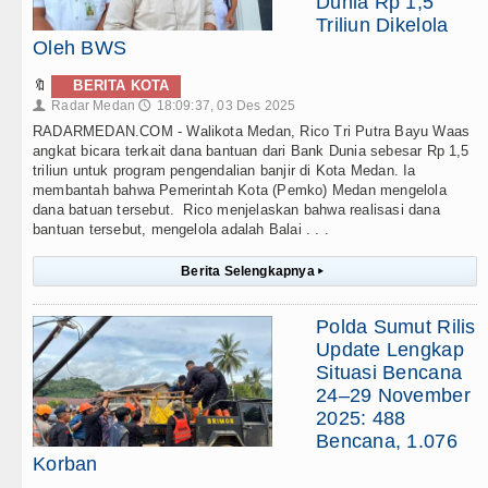
Dunia Rp 1,5
Triliun Dikelola
Oleh BWS
🔖
BERITA KOTA
Radar Medan
18:09:37, 03 Des 2025
👤
🕔
RADARMEDAN.COM - Walikota Medan, Rico Tri Putra Bayu Waas
angkat bicara terkait dana bantuan dari Bank Dunia sebesar Rp 1,5
triliun untuk program pengendalian banjir di Kota Medan. Ia
membantah bahwa Pemerintah Kota (Pemko) Medan mengelola
dana batuan tersebut. Rico menjelaskan bahwa realisasi dana
bantuan tersebut, mengelola adalah Balai . . .
Berita Selengkapnya
▸
Polda Sumut Rilis
Update Lengkap
Situasi Bencana
24–29 November
2025: 488
Bencana, 1.076
Korban