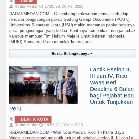
🔖
UMUM
Radar Medan
17:05:29, 26 Mei 2026
👤
🕔
RADARMEDAN.COM – Gelombang perlawanan jemaat terhadap
rencana pengosongan paksa Gedung Gereja Oikoumene (POUK)
Universitas Sumatera Utara (USU) makin memanas paska terbitnya
surat pengosongan yang kedua. Buntunya komunikasi dengan pihak
kampus membuat Tim Hukum Majelis Umat Kristen Indonesia
(MUKI) Sumatera Utara menolak keras surat . . .
Berita Selengkapnya
▸
Lantik Eselon II,
III dan IV, Rico
Waas Beri
Deadline 6 Bulan
bagi Pejabat Baru
Untuk Tunjukkan
Peru
🔖
BERITA KOTA
Radar Medan
18:53:21, 16 Apr 2026
👤
🕔
RADARMEDAN.COM - Wali Kota Medan, Rico Tri Putra Bayu
Waas, secara resmi melantik sejumlah pejabat eselon II, III dan IV