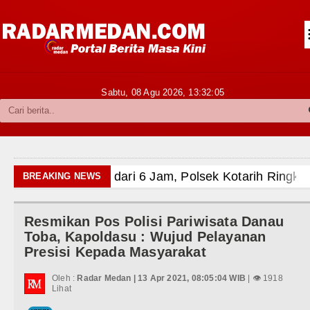
Siantar-Simalungun
Kabupaten Karo
Pakpak Bharat
Sabtu, 08 Agu 2026,
13:32:06
Kabupaten Simalungun
Metropolitan
TNI POLRI
laku Curanmor di Tebing Tinggi
BREAKING NEWS
Hukum dan Kriminal
nfield Minggu 9 Agustus 2026 Pukul 20.30 WIB
Resmikan Pos Polisi Pariwisata Danau
Politik
atan di Seoul Minggu 9 Agustus 2026 Pukul 18.00 WIB
Toba, Kapoldasu : Wujud Pelayanan
Presisi Kepada Masyarakat
Hiburan
ti Kinerja Kadis Perkimcikataru Medan
Oleh :
Radar Medan | 13 Apr 2021, 08:05:04 WIB
| 👁 1918
Olahraga
Lihat
uksi Kelapa di Nias Utara