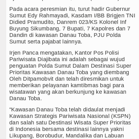
Pada acara peresmian itu, turut hadir Gubernur
nkan Pelayanan Publik yang Cepat dan Humanis
Sumut Edy Rahmayadi, Kasdam I/BB Brigjen TNI
Didied Pramudito, Danrem 023/KS Kolonel Inf
 Catur Antar Wartawan, Ajang Silahturahmi
Buyung Sikumbang, 7 Bupati, 7 Kapolres dan 7
Dandin di kawasan Danau Toba, PJU Polda
ah se-Kepulauan Nias Percepat Usulan BKP 2027
Sumut serta pajabat lainnya.
asyarakat Lewat Peningkatan Pelayanan Primer
Irjen Panca mengatakan, Kantor Pos Polisi
Pariwisata Diajibata ini adalah sebagai wujud
laku Curanmor di Tebing Tinggi
penguatan Polda Sumut Dalam Destinasi Super
Prioritas Kawasan Danau Toba yang diembang
nfield Minggu 9 Agustus 2026 Pukul 20.30 WIB
Oleh Ditpamobvit dan telah diresmikan untuk
memberikan pelayanan kamtibmas bagi para
atan di Seoul Minggu 9 Agustus 2026 Pukul 18.00 WIB
wisatawan yang akan berkunjung ke kawasan
Danau Toba.
ti Kinerja Kadis Perkimcikataru Medan
"Kawasan Danau Toba telah didaulat menjadi
uksi Kelapa di Nias Utara
Kawasan Strategis Pariwisata Nasional (KSPN)
dan salah satu Destinasi Wisata Super Prioritas
lsek, Ini Daftar Lengkapnya
di Indonesia bersama destinasi lainnya yakni
Likupang, Borobudur, Mandalika dan Labuan