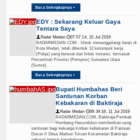
Baca Selengkapnya
▸
Serapan Anggaran Terendah, Insp
EDY : Sekarang Keluar Gaya
Juventus Dikalahkan Inter Milan 
Tentara Saya
PSG Ditahan Manchester United 
Radar Medan
07:57:14, 15 Jul 2019
👤
🕔
RADARMEDAN.COM - Untuk menanggulangi banjir di
Kota Medan, telah dibentuk 12 kelompok kerja
Chelsea Gilas AC Milan di Laga 
(Pokja) yang berasal dari lintas instansi, termasuk
Pemerintah Provinsi (Pemprov) Sumatera Utara
Ketua GRIB Jaya Labuhanbatu Ge
(Sumut). . . .
Gubernur Bobby Nasution Minta 
Baca Selengkapnya
▸
Rico Waas : Kemerdekaan Harus 
Bupati Humbahas Beri
Santunan Korban
Kurang dari 6 Jam, Polsek Kotari
Kebakaran di Baktiraja
Radar Medan
09:34:18, 11 Jul 2019
👤
🕔
Liverpool vs Monaco Laga Persah
RADARMEDAN.COM, Baktiraja-Pemkab
Humbang Hasundutan memberikan uang
Manchester City vs Atletico Mad
santunan bagi keluarga korban kebakaran di Parriaan
Dusun II Desa Marbun Toruan Kecamatan Baktiraja
sebagai bentuk keprihatinan . . .