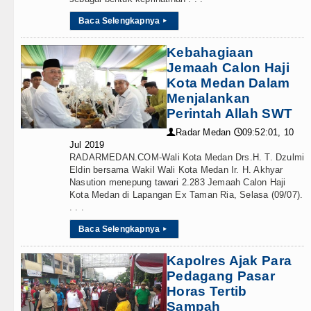
Serapan Anggaran Terendah, Insp
Baca Selengkapnya
▸
Juventus Dikalahkan Inter Milan 
Kebahagiaan
PSG Ditahan Manchester United 
Jemaah Calon Haji
Kota Medan Dalam
Chelsea Gilas AC Milan di Laga 
Menjalankan
Perintah Allah SWT
Radar Medan
09:52:01, 10
👤
🕔
Jul 2019
RADARMEDAN.COM-Wali Kota Medan Drs.H. T. Dzulmi
Eldin bersama Wakil Wali Kota Medan Ir. H. Akhyar
Nasution menepung tawari 2.283 Jemaah Calon Haji
Kota Medan di Lapangan Ex Taman Ria, Selasa (09/07).
. . .
Baca Selengkapnya
▸
Kapolres Ajak Para
Pedagang Pasar
Horas Tertib
Sampah