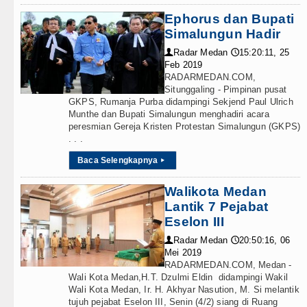
Ephorus dan Bupati
Simalungun Hadir
Radar Medan
15:20:11, 25
👤
🕔
Feb 2019
RADARMEDAN.COM,
Situnggaling - Pimpinan pusat
GKPS, Rumanja Purba didampingi Sekjend Paul Ulrich
Munthe dan Bupati Simalungun menghadiri acara
peresmian Gereja Kristen Protestan Simalungun (GKPS)
. . .
Baca Selengkapnya
▸
Walikota Medan
Lantik 7 Pejabat
Eselon III
Radar Medan
20:50:16, 06
👤
🕔
Mei 2019
RADARMEDAN.COM, Medan -
Wali Kota Medan,H.T. Dzulmi Eldin didampingi Wakil
Wali Kota Medan, Ir. H. Akhyar Nasution, M. Si melantik
tujuh pejabat Eselon III, Senin (4/2) siang di Ruang