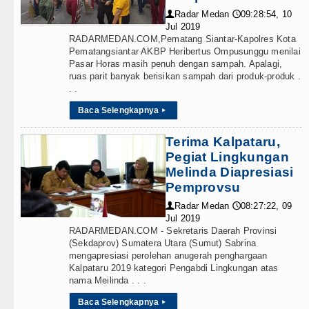
Radar Medan
09:28:54, 10
👤
🕔
Jul 2019
RADARMEDAN.COM,Pematang Siantar-Kapolres Kota
Pematangsiantar AKBP Heribertus Ompusunggu menilai
Pasar Horas masih penuh dengan sampah. Apalagi,
ruas parit banyak berisikan sampah dari produk-produk .
. .
Baca Selengkapnya
▸
Terima Kalpataru,
Pegiat Lingkungan
Melinda Diapresiasi
Pemprovsu
Radar Medan
08:27:22, 09
👤
🕔
Jul 2019
RADARMEDAN.COM - Sekretaris Daerah Provinsi
(Sekdaprov) Sumatera Utara (Sumut) Sabrina
mengapresiasi perolehan anugerah penghargaan
Kalpataru 2019 kategori Pengabdi Lingkungan atas
nama Meilinda . . .
Baca Selengkapnya
▸