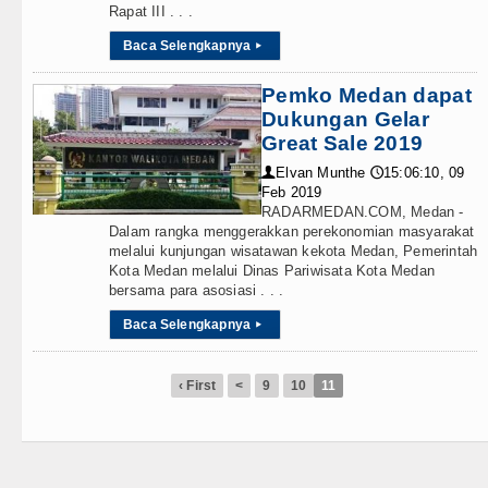
Rapat III . . .
Baca Selengkapnya
▸
Pemko Medan dapat
Dukungan Gelar
Great Sale 2019
Elvan Munthe
15:06:10, 09
👤
🕔
Feb 2019
RADARMEDAN.COM, Medan -
Dalam rangka menggerakkan perekonomian masyarakat
melalui kunjungan wisatawan kekota Medan, Pemerintah
Kota Medan melalui Dinas Pariwisata Kota Medan
bersama para asosiasi . . .
Baca Selengkapnya
▸
‹ First
<
9
10
11