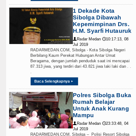
1 Dekade Kota
Sibolga Dibawah
Kepemimpinan Drs.
H.M. Syarfi Hutauruk
Radar Medan
10:17:13, 08
👤
🕔
Jul 2019
RADARMEDAN.COM, Sibolga - Kota Sibolga Negeri
Berbilang Kaum Perekat Hubungan Antar Umat
Beragama, dengan jumlah penduduk saat ini mencapai
87.313 jiwa, yang terdiri dari 43.821 jiwa laki laki dan . .
.
Baca Selengkapnya
▸
Polres Sibolga Buka
Rumah Belajar
Untuk Anak Kurang
Mampu
Radar Medan
23:33:48, 04
👤
🕔
Jul 2019
RADARMEDAN.COM, Sibolga – Polisi Resort Sibolga