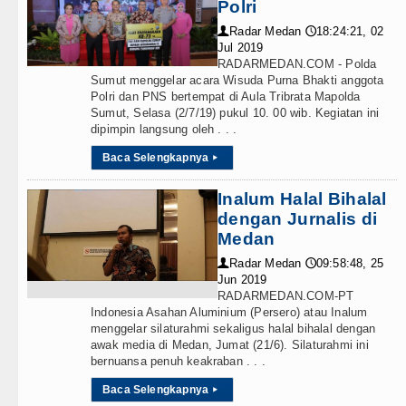
Polri
Radar Medan
18:24:21, 02
👤
🕔
Jul 2019
RADARMEDAN.COM - Polda
Sumut menggelar acara Wisuda Purna Bhakti anggota
Polri dan PNS bertempat di Aula Tribrata Mapolda
Sumut, Selasa (2/7/19) pukul 10. 00 wib. Kegiatan ini
dipimpin langsung oleh . . .
Baca Selengkapnya
▸
Inalum Halal Bihalal
dengan Jurnalis di
Medan
Radar Medan
09:58:48, 25
👤
🕔
Jun 2019
RADARMEDAN.COM-PT
Indonesia Asahan Aluminium (Persero) atau Inalum
menggelar silaturahmi sekaligus halal bihalal dengan
awak media di Medan, Jumat (21/6). Silaturahmi ini
bernuansa penuh keakraban . . .
Baca Selengkapnya
▸