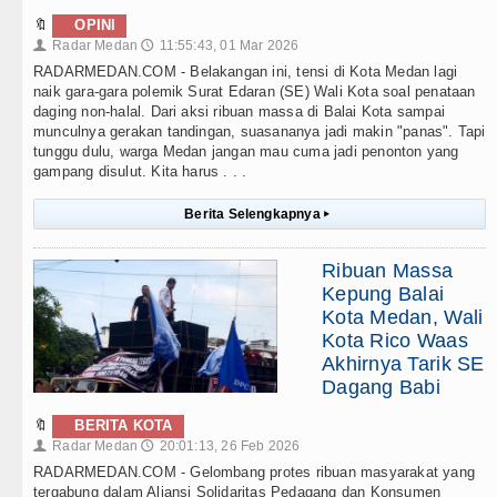
🔖
OPINI
Radar Medan
11:55:43, 01 Mar 2026
👤
🕔
RADARMEDAN.COM - Belakangan ini, tensi di Kota Medan lagi
naik gara-gara polemik Surat Edaran (SE) Wali Kota soal penataan
daging non-halal. Dari aksi ribuan massa di Balai Kota sampai
munculnya gerakan tandingan, suasananya jadi makin "panas". Tapi
tunggu dulu, warga Medan jangan mau cuma jadi penonton yang
gampang disulut. Kita harus . . .
Berita Selengkapnya
▸
Ribuan Massa
Kepung Balai
Kota Medan, Wali
Kota Rico Waas
Akhirnya Tarik SE
Dagang Babi
🔖
BERITA KOTA
Radar Medan
20:01:13, 26 Feb 2026
👤
🕔
RADARMEDAN.COM - Gelombang protes ribuan masyarakat yang
tergabung dalam Aliansi Solidaritas Pedagang dan Konsumen