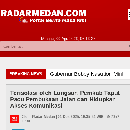
Siantar-Simalungun
Kabupaten Karo
Pakpak Bharat
Minggu, 09 Agu 2026,
06:13:28
Kabupaten Simalungun
Metropolitan
TNI POLRI
Gubernur Bobby Nasution Minta 
BREAKING NEWS
Hukum dan Kriminal
Rico Waas : Kemerdekaan Harus 
Terisolasi oleh Longsor, Pemkab Taput
Politik
Kurang dari 6 Jam, Polsek Kotari
Pacu Pembukaan Jalan dan Hidupkan
Akses Komunikasi
Hiburan
Liverpool vs Monaco Laga Persah
Oleh :
Radar Medan | 01 Des 2025, 10:35:41 WIB
| 👁 2052
Olahraga
Lihat
Manchester City vs Atletico Mad