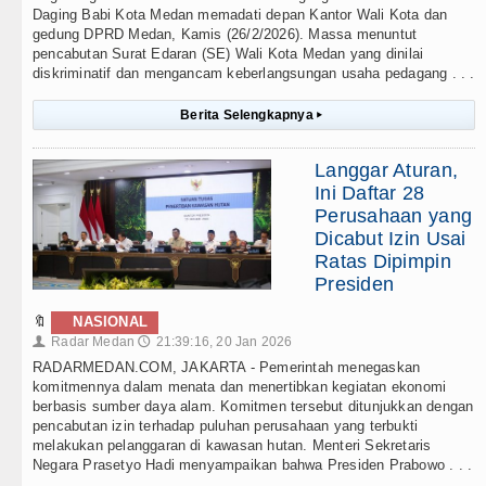
Daging Babi Kota Medan memadati depan Kantor Wali Kota dan
gedung DPRD Medan, Kamis (26/2/2026). Massa menuntut
pencabutan Surat Edaran (SE) Wali Kota Medan yang dinilai
diskriminatif dan mengancam keberlangsungan usaha pedagang . . .
Berita Selengkapnya
▸
Langgar Aturan,
Ini Daftar 28
Perusahaan yang
Dicabut Izin Usai
Ratas Dipimpin
Presiden
🔖
NASIONAL
Radar Medan
21:39:16, 20 Jan 2026
👤
🕔
RADARMEDAN.COM, JAKARTA - Pemerintah menegaskan
komitmennya dalam menata dan menertibkan kegiatan ekonomi
berbasis sumber daya alam. Komitmen tersebut ditunjukkan dengan
pencabutan izin terhadap puluhan perusahaan yang terbukti
melakukan pelanggaran di kawasan hutan. Menteri Sekretaris
Negara Prasetyo Hadi menyampaikan bahwa Presiden Prabowo . . .