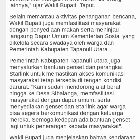
Juventus Dikalahkan Inter Milan 
lainnya,” ujar Wakil Bupati Taput.
PSG Ditahan Manchester United 
Selain memantau aktivitas penanganan bencana,
Wakil Bupati juga memfasilitasi masyarakat
Chelsea Gilas AC Milan di Laga 
dengan penyediaan makan serta meninjau
langsung Dapur Umum Kementerian Sosial yang
Ketua GRIB Jaya Labuhanbatu Ge
dikelola secara swadaya oleh warga dan
Pemerintah Kabupaten Tapanuli Utara.
Pemerintah Kabupaten Tapanuli Utara juga
menyalurkan bantuan genset dan perangkat
Starlink untuk memastikan akses komunikasi
masyarakat tetap tersedia di tengah kondisi
darurat. “Kami sudah mendorong alat berat
hingga ke Desa Sibalanga, memfasilitasi
masyarakat dengan dapur umum, serta
menyediakan genset dan Starlink agar warga
bisa segera berkomunikasi dengan keluarga
mereka. Semoga kedepan ada bantuan genset
lagi untuk penerangan kepada masyarakat”.
Wakil Bupati juga menjelaskan bahwa kendaraan