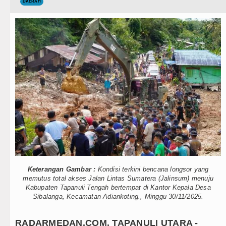
Teknologi
DAERAH
Emma Raducanu Absen di Grand 
Internasional
Juventus Dikalahkan Inter Milan 
Wisata
PSG Ditahan Manchester United 
TIPS dan TRIK
Chelsea Gilas AC Milan di Laga 
+ Lainnya
Ketua GRIB Jaya Labuhanbatu Ge
Video
Gubernur Bobby Nasution Minta 
Kesehatan
Rico Waas : Kemerdekaan Harus 
Kuliner
Kurang dari 6 Jam, Polsek Kotari
Keterangan Gambar :
Kondisi terkini bencana longsor yang
Siraman Rohani
Liverpool vs Monaco Laga Persah
memutus total akses Jalan Lintas Sumatera (Jalinsum) menuju
Kabupaten Tapanuli Tengah bertempat di Kantor Kepala Desa
Sibalanga, Kecamatan Adiankoting., Minggu 30/11/2025.
Manchester City vs Atletico Mad
Emma Raducanu Absen di Grand 
RADARMEDAN.COM, TAPANULI UTARA -