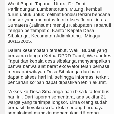
Wakil Bupati Tapanuli Utara, Dr. Deni
Juventus Dikalahkan Inter Milan 
Parlindungan Lumbantoruan, M.Eng, kembali
turun untuk untuk melihat kondisi terkini bencana
PSG Ditahan Manchester United 
longsor yang memutus total akses Jalan Lintas
Sumatera (Jalinsum) menuju Kabupaten Tapanuli
Chelsea Gilas AC Milan di Laga 
Tengah bertempat di Kantor Kepala Desa
Sibalanga, Kecamatan Adiankoting., Minggu
Ketua GRIB Jaya Labuhanbatu Ge
30/11/2025.
Dalam kesempatan tersebut, Wakil Bupati yang
Gubernur Bobby Nasution Minta 
bersama dengan Ketua DPRD Taput, Wakapolres
Taput dan kepala desa sibalanga menyampaikan
Rico Waas : Kemerdekaan Harus 
bahwa bahwa alat berat excavator telah berhasil
mencapai wilayah Desa Sibalanga dan baru
Kurang dari 6 Jam, Polsek Kotari
dapat diakses hari ini, sehingga informasi terkait
pencarian korban dapat dipastikan lebih akurat.
Liverpool vs Monaco Laga Persah
“Akses ke Desa Sibalanga baru bisa kita tembus
Manchester City vs Atletico Mad
hari ini. Dari laporan sementara, ada sekitar 21
warga yang tertimpa longsor. Lima orang sudah
Emma Raducanu Absen di Grand 
berhasil dievakuasi dan kita sedang berupaya
semaksimal mungkin menemukan 16 orang