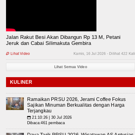
Jalan Rakut Besi Akan Dibangun Rp 13 M, Petani
Jeruk dan Cabai Silimakuta Gembira
Lihat Video
Kamis, 16 Jul 2026 - Dilihat 422 Kal

Lihat Semua Video
KULINER
Ramaikan PRSU 2026, Jerami Coffee Fokus
Sajikan Minuman Berkualitas dengan Harga
Terjangkau
21:10:26 | 30 Jul 2026
📅
Dibaca:461 pembaca
Daya Tarik PRSU 2026, Wisatawan AS Antusias