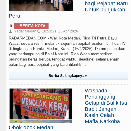
bagi Pejabat Baru
Untuk Tunjukkan
Peru
🔖
BERITA KOTA
Radar Medan
18:53:21, 16 Apr 2026
👤
🕔
RADARMEDAN.COM - Wali Kota Medan, Rico Tri Putra Bayu
Waas, secara resmi melantik sejumlah pejabat eselon II, III dan IV
di lingkungan Pemko Medan, Kamis (16/4/2026). Dalam pelantikan
yang berlangsung di Balai Kota ini, Rico Waas memberikan
peringatan keras berupa tenggat waktu (deadline) selama enam
bulan bagi para pejabat yang baru dilantik . . .
Berita Selengkapnya
▸
Waspada
Penunggang
Gelap di Balik Isu
Babi: Jangan
Kasih Celah
Mafia Narkoba
Obok-obok Medan!