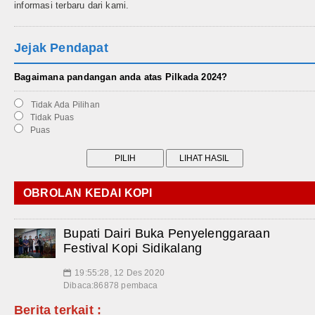
informasi terbaru dari kami.
Jejak Pendapat
Bagaimana pandangan anda atas Pilkada 2024?
Tidak Ada Pilihan
Tidak Puas
Puas
OBROLAN KEDAI KOPI
Bupati Dairi Buka Penyelenggaraan
Festival Kopi Sidikalang
19:55:28, 12 Des 2020
📅
Dibaca:86878 pembaca
Berita terkait :