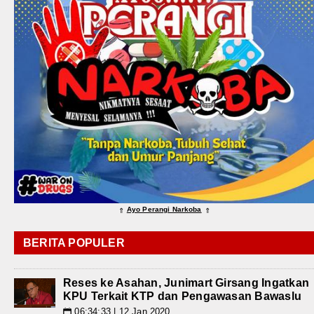
Ayo Perangi Narkoba
⇑
⇑
BERITA POPULER
Reses ke Asahan, Junimart Girsang Ingatkan
KPU Terkait KTP dan Pengawasan Bawaslu
06:34:33 | 12 Jan 2020
📅