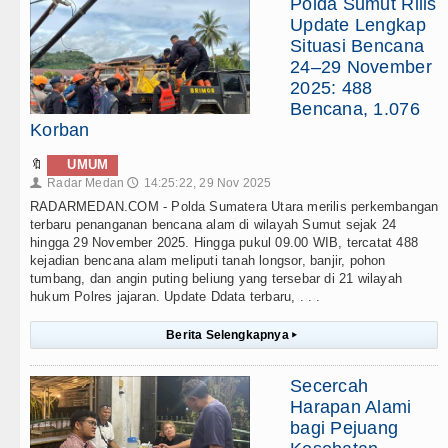
Polda Sumut Rilis
Update Lengkap
Situasi Bencana
24–29 November
2025: 488
Bencana, 1.076
Korban
🔖
UMUM
Radar Medan
14:25:22, 29 Nov 2025
👤
🕔
RADARMEDAN.COM - Polda Sumatera Utara merilis perkembangan
terbaru penanganan bencana alam di wilayah Sumut sejak 24
hingga 29 November 2025. Hingga pukul 09.00 WIB, tercatat 488
kejadian bencana alam meliputi tanah longsor, banjir, pohon
tumbang, dan angin puting beliung yang tersebar di 21 wilayah
hukum Polres jajaran. Update Ddata terbaru, . . .
Berita Selengkapnya
▸
Secercah
Harapan Alami
bagi Pejuang