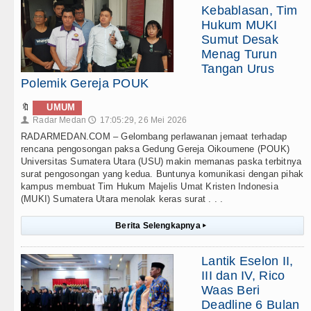
Kebablasan, Tim
Hukum MUKI
Sumut Desak
Menag Turun
Tangan Urus
Polemik Gereja POUK
🔖
UMUM
Radar Medan
17:05:29, 26 Mei 2026
👤
🕔
RADARMEDAN.COM – Gelombang perlawanan jemaat terhadap
rencana pengosongan paksa Gedung Gereja Oikoumene (POUK)
Universitas Sumatera Utara (USU) makin memanas paska terbitnya
surat pengosongan yang kedua. Buntunya komunikasi dengan pihak
kampus membuat Tim Hukum Majelis Umat Kristen Indonesia
(MUKI) Sumatera Utara menolak keras surat . . .
Berita Selengkapnya
▸
Lantik Eselon II,
III dan IV, Rico
Waas Beri
Deadline 6 Bulan